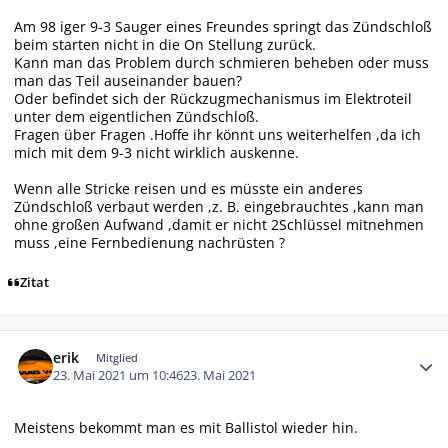
Am 98 iger 9-3 Sauger eines Freundes springt das Zündschloß
beim starten nicht in die On Stellung zurück.
Kann man das Problem durch schmieren beheben oder muss
man das Teil auseinander bauen?
Oder befindet sich der Rückzugmechanismus im Elektroteil
unter dem eigentlichen Zündschloß.
Fragen über Fragen .Hoffe ihr könnt uns weiterhelfen ,da ich
mich mit dem 9-3 nicht wirklich auskenne.
Wenn alle Stricke reisen und es müsste ein anderes
Zündschloß verbaut werden ,z. B. eingebrauchtes ,kann man
ohne großen Aufwand ,damit er nicht 2Schlüssel mitnehmen
muss ,eine Fernbedienung nachrüsten ?
Zitat
Autor-Statistiken
erik
Mitglied
23. Mai 2021 um 10:46
23. Mai 2021
Meistens bekommt man es mit Ballistol wieder hin.