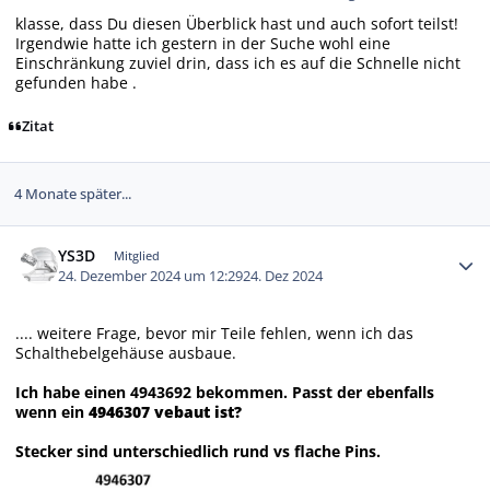
klasse, dass Du diesen Überblick hast und auch sofort teilst!
Irgendwie hatte ich gestern in der Suche wohl eine
Einschränkung zuviel drin, dass ich es auf die Schnelle nicht
gefunden habe .
Zitat
4 Monate später...
Autor-Statistiken
YS3D
Mitglied
24. Dezember 2024 um 12:29
24. Dez 2024
.... weitere Frage, bevor mir Teile fehlen, wenn ich das
Schalthebelgehäuse ausbaue.
Ich habe einen 4943692 bekommen. Passt der ebenfalls
wenn ein
4946307 vebaut ist?
Stecker sind unterschiedlich rund vs flache Pins.