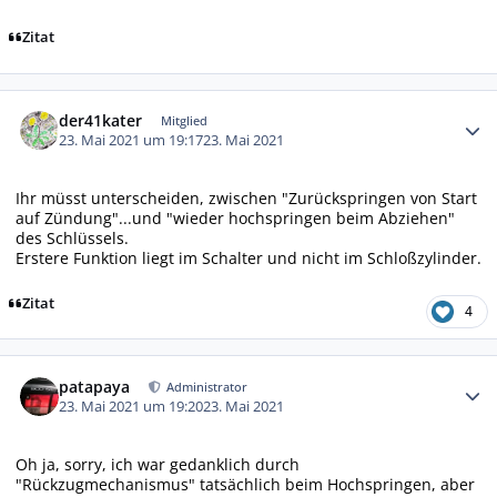
Zitat
Autor-Statistiken
der41kater
Mitglied
23. Mai 2021 um 19:17
23. Mai 2021
Ihr müsst unterscheiden, zwischen "Zurückspringen von Start
auf Zündung"...und "wieder hochspringen beim Abziehen"
des Schlüssels.
Erstere Funktion liegt im Schalter und nicht im Schloßzylinder.
Zitat
4
Autor-Statistiken
patapaya
Administrator
23. Mai 2021 um 19:20
23. Mai 2021
Oh ja, sorry, ich war gedanklich durch
"Rückzugmechanismus" tatsächlich beim Hochspringen, aber