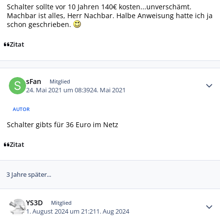
Schalter sollte vor 10 Jahren 140€ kosten...unverschämt.
Machbar ist alles, Herr Nachbar. Halbe Anweisung hatte ich ja
schon geschrieben.
Zitat
Autor-Statistiken
sFan
Mitglied
24. Mai 2021 um 08:39
24. Mai 2021
AUTOR
Schalter gibts für 36 Euro im Netz
Zitat
3 Jahre später...
Autor-Statistiken
YS3D
Mitglied
1. August 2024 um 21:21
1. Aug 2024