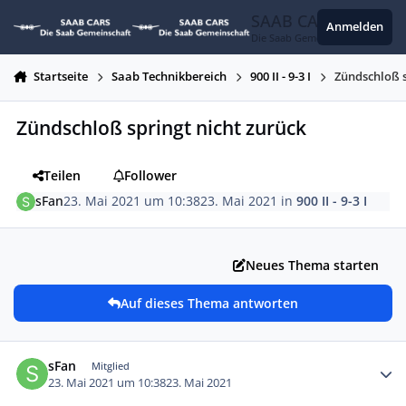
Zum Inhalt springen
SAAB CARS
Anmelden
Die Saab Gemeinschaft
Startseite
Saab Technikbereich
900 II - 9-3 I
Zündschloß s
Zündschloß springt nicht zurück
Teilen
Follower
sFan
23. Mai 2021 um 10:38
23. Mai 2021
in
900 II - 9-3 I
Neues Thema starten
Auf dieses Thema antworten
Autor-Statistiken
sFan
Mitglied
23. Mai 2021 um 10:38
23. Mai 2021