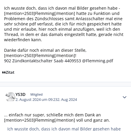
Ich wusste doch, dass ich davon mal Bilder gesehen habe -
[mention=2503]Flemming[/mention] hatte zu Funktion und
Problemen des Zündschlosses samt Anlassschalter mal eine
sehr schöne pdf verfasst, die ich für mich gespeichert hatte
und mir erlaube, hier noch einmal anzufügen, weil ich den
Thread, in dem er das damals eingestellt hatte, gerade nicht
wiederfinden kann.
Danke dafür noch einmal an dieser Stelle,
[mention=2503]Flemming[/mention]!
902 Zündkontaktschalter Saab 4409553 @Flemming.pdf
Zitat
Autor-Statistiken
YS3D
Mitglied
2. August 2024 um 09:23
2. Aug 2024
... einfach nur super, schließe mich dem Dank an
[mention=2503]Flemming[/mention] voll und ganz an.
Ich wusste doch, dass ich davon mal Bilder gesehen habe