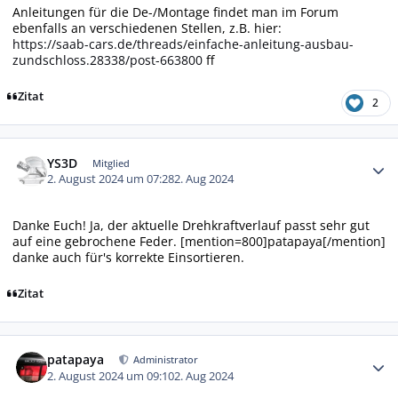
Anleitungen für die De-/Montage findet man im Forum
ebenfalls an verschiedenen Stellen, z.B. hier:
https://saab-cars.de/threads/einfache-anleitung-ausbau-
zundschloss.28338/post-663800
ff
Zitat
2
Autor-Statistiken
YS3D
Mitglied
2. August 2024 um 07:28
2. Aug 2024
Danke Euch! Ja, der aktuelle Drehkraftverlauf passt sehr gut
auf eine gebrochene Feder. [mention=800]patapaya[/mention]
danke auch für's korrekte Einsortieren.
Zitat
Autor-Statistiken
patapaya
Administrator
2. August 2024 um 09:10
2. Aug 2024