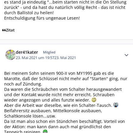
es stand ja eindeutig "...beim starten nicht in die On Stellung
zurück" - und da hast du natürlich völlig Recht - das ist nicht
durch Ballistol zu heilen!
Entschuldigung fürs ungenaue Lesen!
Zitat
Autor-Statistiken
der41kater
Mitglied
23. Mai 2021 um 19:57
23. Mai 2021
Bei meinem Sohn seinem 900-II von MY1995 gab es die
Marotte, daß der Schlüssel nicht mehr auf "Starten" ging, nur
noch auf Zündung.
Da waren die Schräubchen vom Schalter herausgewandert
und der Kontakt wurde nicht mehr erreicht. Schrauben
wieder angezogen und alles funzte wieder.
Aber die Arbeit war dieselbe, wie ein Schalter-Tausch.
Beifahrersitz ausbauen, Mittelkonsole ausbauen,
Schaltkonsole lösen...usw.
Da ist man also schon ein Stündchen beschäftigt. Vorteil von
der Aktion: man kann dann auch mal gründlichst den
Teppeich reinigen.