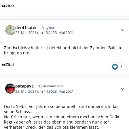
Zitat
Autor-Statistiken
der41kater
Mitglied
23. Mai 2021 um 13:21
23. Mai 2021
Zündschloßschalter ist defekt und nicht der Zylinder. Ballistol
bringt da nix.
Zitat
1
Autor-Statistiken
patapaya
Administrator
23. Mai 2021 um 14:30
23. Mai 2021
Doch. Selbst vor Jahren so behandelt - und immernoch das
selbe Schloss...
Natürlich nur, wenn es nicht an einem mechanischen Defkt
liegt - aber oft ist es das eben nicht, sondern nur alter
verharzter Dreck, der das Schloss klemmen lässt.