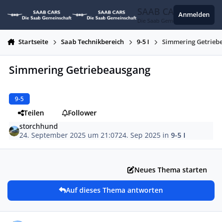
Zum Inhalt springen
SAAB CARS
Anmelden
Die Saab Gemeinschaft
Startseite
Saab Technikbereich
9-5 I
Simmering Getrieb
Simmering Getriebeausgang
9-5
Teilen
Follower
storchhund
24. September 2025 um 21:07
24. Sep 2025
in
9-5 I
Neues Thema starten
Auf dieses Thema antworten
Autor-Statistiken