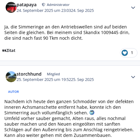
patapaya
Administrator
24. September 2025 um 23:03
24. Sep 2025
Ja, die Simmeringe an den Antriebswellen sind auf beiden
Seiten die gleichen. Bei meinem sind Skandix 1009445 drin,
die sind nach fast 90 Tkm noch dicht.
Zitat
1
Autor-Statistiken
storchhund
Mitglied
25. September 2025 um 19:52
25. Sep 2025
AUTOR
Nachdem ich heute den ganzen Schmodder von der defekten
inneren Achsmanschette entfernt habe, konnte ich den
Simmerring auch vollumfänglich sehen.
Umfeld vorher sauber gemacht, Alten raus, alles nochmal
sauber machen und den Neuen eingeölten mit sanften
Schlägen auf den Außenring bis zum Anschlag reingetrieben.
Kann also weiter gehen mit dem Zusammenbauen.