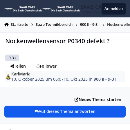
Zum Inhalt springen
SAAB CARS
Anmelden
Die Saab Gemeinschaft
Startseite
Saab Technikbereich
900 II - 9-3 I
Nockenwelle
Nockenwellensensor P0340 defekt ?
9-3 i
Teilen
Follower
KarlMaria
10. Oktober 2025 um 06:07
10. Okt 2025
in
900 II - 9-3 I
Neues Thema starten
Auf dieses Thema antworten
Autor-Statistiken