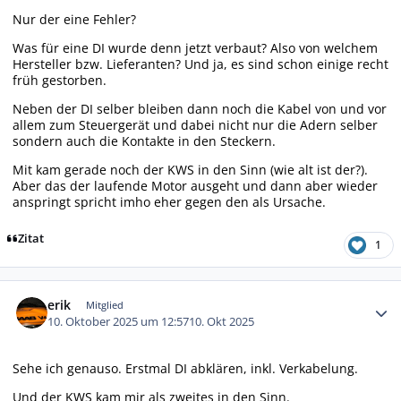
Nur der eine Fehler?
Was für eine DI wurde denn jetzt verbaut? Also von welchem
Hersteller bzw. Lieferanten? Und ja, es sind schon einige recht
früh gestorben.
Neben der DI selber bleiben dann noch die Kabel von und vor
allem zum Steuergerät und dabei nicht nur die Adern selber
sondern auch die Kontakte in den Steckern.
Mit kam gerade noch der KWS in den Sinn (wie alt ist der?).
Aber das der laufende Motor ausgeht und dann aber wieder
anspringt spricht imho eher gegen den als Ursache.
Zitat
1
Autor-Statistiken
erik
Mitglied
10. Oktober 2025 um 12:57
10. Okt 2025
Sehe ich genauso. Erstmal DI abklären, inkl. Verkabelung.
Und der KWS kam mir als zweites in den Sinn.