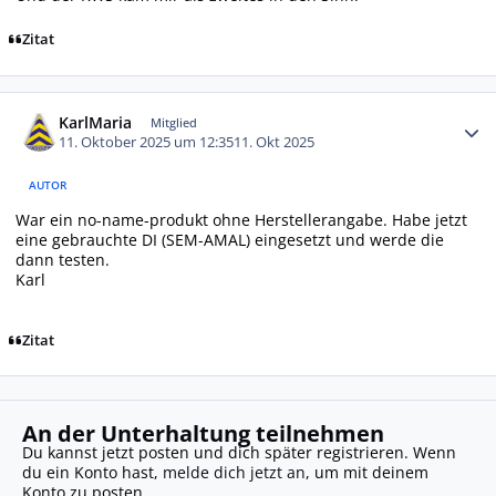
Zitat
Autor-Statistiken
KarlMaria
Mitglied
11. Oktober 2025 um 12:35
11. Okt 2025
AUTOR
War ein no-name-produkt ohne Herstellerangabe. Habe jetzt
eine gebrauchte DI (SEM-AMAL) eingesetzt und werde die
dann testen.
Karl
Zitat
An der Unterhaltung teilnehmen
Du kannst jetzt posten und dich später registrieren. Wenn
du ein Konto hast,
melde dich jetzt an
, um mit deinem
Konto zu posten.