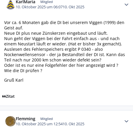
KarlMaria
Mitglied
10. Oktober 2025 um 06:07
10. Okt 2025
Vor ca. 6 Monaten gab die DI bei unserem Viggen (1999) den
Geist auf.
Neue DI plus neue Zünskerzen eingebaut und läuft.
Nun geht der Viggen bei der Fahrt einfach aus - und nach
einem Neustart läuft er wieder. (Hat er bisher 3x gemacht).
Auslesen des Fehlerspeichers ergibt P 0340 - also
Nockenwellensensor - der ja Bestandteil der DI ist. Kann das
Teil nach nur 2000 km schon wieder defekt sein?
Oder ist es nur eine Folgefehler der hier angezeigt wird ?
Wie die DI prüfen ?
Gruß Karl
Zitat
Autor-Statistiken
Flemming
Mitglied
10. Oktober 2025 um 12:54
10. Okt 2025