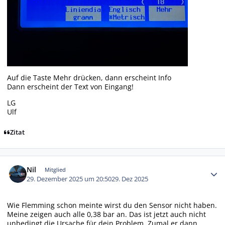
Auf die Taste Mehr drücken, dann erscheint Info
Dann erscheint der Text von Eingang!
LG
Ulf
Zitat
Autor-Statistiken
Nil
Mitglied
29. Dezember 2025 um 20:50
29. Dez 2025
Wie Flemming schon meinte wirst du den Sensor nicht haben.
Meine zeigen auch alle 0,38 bar an. Das ist jetzt auch nicht
unbedingt die Ursache für dein Problem. Zumal er dann