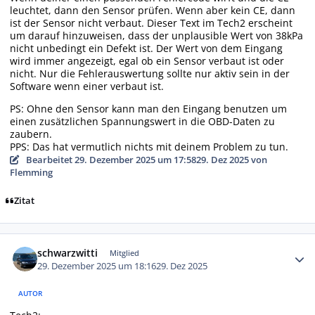
leuchtet, dann den Sensor prüfen. Wenn aber kein CE, dann
ist der Sensor nicht verbaut. Dieser Text im Tech2 erscheint
um darauf hinzuweisen, dass der unplausible Wert von 38kPa
nicht unbedingt ein Defekt ist. Der Wert von dem Eingang
wird immer angezeigt, egal ob ein Sensor verbaut ist oder
nicht. Nur die Fehlerauswertung sollte nur aktiv sein in der
Software wenn einer verbaut ist.
PS: Ohne den Sensor kann man den Eingang benutzen um
einen zusätzlichen Spannungswert in die OBD-Daten zu
zaubern.
PPS: Das hat vermutlich nichts mit deinem Problem zu tun.
Bearbeitet
29. Dezember 2025 um 17:58
29. Dez 2025
von
Flemming
Zitat
Autor-Statistiken
schwarzwitti
Mitglied
29. Dezember 2025 um 18:16
29. Dez 2025
AUTOR