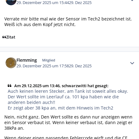
29. Dezember 2025 um 15:44
29. Dez 2025
Verrate mir bitte mal wie der Sensor im Tech2 bezeichnet ist.
Weiß ich aus dem Kopf jetzt nicht.
Zitat
Autor-Statistiken
Flemming
Mitglied
29. Dezember 2025 um 17:58
29. Dez 2025
Am 29.12.2025 um 13:46, schwarzwitti hat gesagt:
Auch keinen leeren Stecker, am Tank ist soweit alles okay.
Der Wert sollte im Leerlauf ca. 101 kpa haben wie die
anderen beiden auch!!
Er zeigt aber 38 kpa an, mit dem Hinweis im Tech2
Nein, nicht ganz. Den Wert sollte es dann nur anzeigen wenn
ein Sensor verbaut ist. Wenn keiner verbaut ist, dann zeigt er
38kPa an.
Wenn deiner einen passenden Fehlercode wirft und die CE