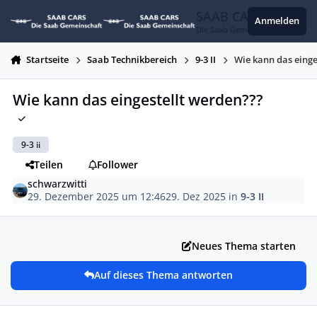
Zum Inhalt springen
SAAB CARS
Anmelden
Die Saab Gemeinschaft
Startseite
Saab Technikbereich
9-3 II
Wie kann das einge
Wie kann das eingestellt werden???
9-3 ii
Teilen
Follower
schwarzwitti
29. Dezember 2025 um 12:46
29. Dez 2025
in
9-3 II
Neues Thema starten
Auf dieses Thema antworten
Autor-Statistiken