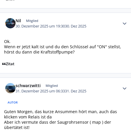
Autor-Statistiken
Nil
Mitglied
30. Dezember 2025 um 19:30
30. Dez 2025
Ok.
Wenn er jetzt kalt ist und du den Schlüssel auf "ON" stellst,
hörst du dann die Kraftstoffpumpe?
Zitat
Autor-Statistiken
schwarzwitti
Mitglied
31. Dezember 2025 um 06:33
31. Dez 2025
AUTOR
Guten Morgen, das kurze Ansummen hört man, auch das
klicken vom Relais ist da
Aber ich vermute dass der Saugrohrsensor ( map ) der
übertätet ist!