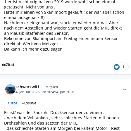
1 er ist nicht original von 2019 wurde wohl schon einmal
getauscht. Nicht von uns .
Hatte mir einen von Skanimport gekauft ( der war aber schon
einmal ausgepackt!!)
Nachdem er eingebaut war, starte er wieder normal. Aber
nach dem Abstellen und wieder Starten geht die MKL direkt
an Plausibilitätfehler des Sensor.
Bekomme von Skanimport am Freitag einen neuen Sensor
direkt ab Werk von Metzger.
Da kann ich mehr dazu sagen
Zitat
1
Autor-Statistiken
schwarzwitti
Mitglied
4. Januar 2026 um 10:45
4. Jan 2026
AUTOR
LÖSUNG
Es ist/ war der Saurohr Drucksensor der zu einem :
- nach dem Volltanken , sehr schlechtes Starten mit hohen
Drehzahlen und das setzten der MKL.
- das schlechte Starten am Morgen bei kaltem Motor - Rest