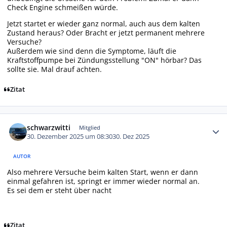
Check Engine schmeißen würde.
Jetzt startet er wieder ganz normal, auch aus dem kalten
Zustand heraus? Oder Bracht er jetzt permanent mehrere
Versuche?
Außerdem wie sind denn die Symptome, läuft die
Kraftstoffpumpe bei Zündungsstellung "ON" hörbar? Das
sollte sie. Mal drauf achten.
Zitat
Autor-Statistiken
schwarzwitti
Mitglied
30. Dezember 2025 um 08:30
30. Dez 2025
AUTOR
Also mehrere Versuche beim kalten Start, wenn er dann
einmal gefahren ist, springt er immer wieder normal an.
Es sei dem er steht über nacht
Zitat