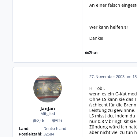
An einer falsch eingest
Wer kann helfen?!?
Danke!
Zitat
27. November 2003 um 13
Hi Tobi,
wenn es ein G-Kat mode
Ohne LS kann sie das Te
(schlecht für die Bren
JanJan
Leistung zu gewinnne, 
Mitglied
LS misst du, indem du p
nur 0,8 V bringt, sit si
2,1k
521
Beiträge
Reputation
Zündung würd ich natürl
Land:
Deutschland
aber nicht viel zu tun 
Postleitzahl:
32584