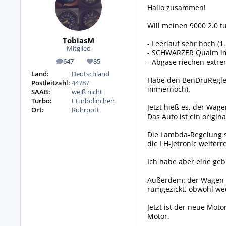
Hallo zusammen!
Will meinen 9000 2.0 tu
TobiasM
- Leerlauf sehr hoch (
Mitglied
- SCHWARZER Qualm im 
- Abgase riechen extre
647
85
Beiträge
Reputation
Land:
Deutschland
Habe den BenDruRegler
Postleitzahl:
44787
immernoch).
SAAB:
weiß nicht
Turbo:
t turbolinchen
Jetzt hieß es, der Wag
Ort:
Ruhrpott
Das Auto ist ein origi
Die Lambda-Regelung s
die LH-Jetronic weiter
Ich habe aber eine gebr
Außerdem: der Wagen ha
rumgezickt, obwohl we
Jetzt ist der neue Moto
Motor.