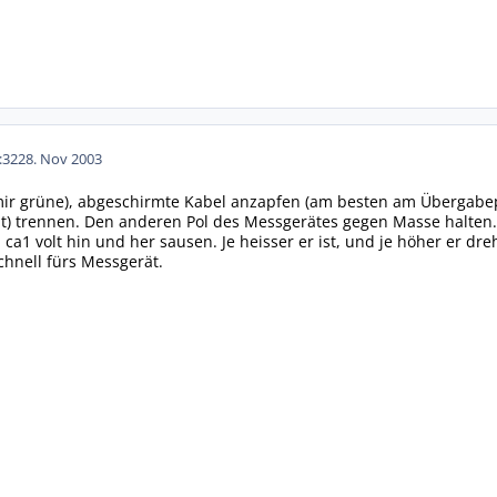
:32
28. Nov 2003
 mir grüne), abgeschirmte Kabel anzapfen (am besten am Übergabe
ät) trennen. Den anderen Pol des Messgerätes gegen Masse halten.
a1 volt hin und her sausen. Je heisser er ist, und je höher er dre
hnell fürs Messgerät.