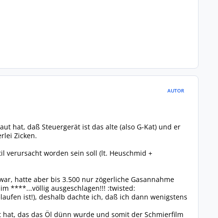
AUTOR
t hat, daß Steuergerät ist das alte (also G-Kat) und er
rlei Zicken.
il verursacht worden sein soll (lt. Heuschmid +
zwar, hatte aber bis 3.500 nur zögerliche Gasannahme
 ****...völlig ausgeschlagen!!! :twisted:
laufen ist!), deshalb dachte ich, daß ich dann wenigstens
t hat, das das Öl dünn wurde und somit der Schmierfilm