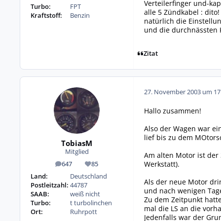
Verteilerfinger und-ka
Turbo:
FPT
alle 5 Zündkabel : dito!
Kraftstoff:
Benzin
natürlich die Einstellu
und die durchnässten
Zitat
27. November 2003 um 17
Hallo zusammen!
Also der Wagen war ein
lief bis zu dem MOtors
TobiasM
Mitglied
Am alten Motor ist der
Werkstatt).
647
85
Beiträge
Reputation
Land:
Deutschland
Als der neue Motor dri
Postleitzahl:
44787
und nach wenigen Tagen
SAAB:
weiß nicht
Zu dem Zeitpunkt hatte
Turbo:
t turbolinchen
mal die LS an die vorh
Ort:
Ruhrpott
Jedenfalls war der Gru