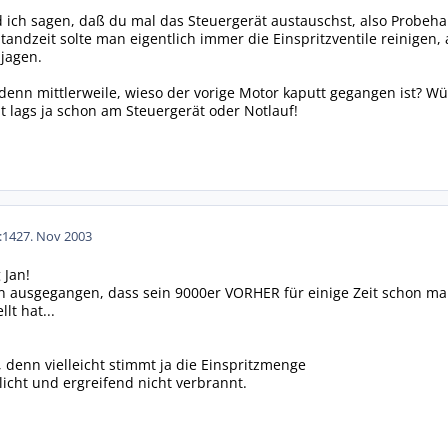
ch sagen, daß du mal das Steuergerät austauschst, also Probehal
andzeit solte man eigentlich immer die Einspritzventile reinigen, 
jagen.
enn mittlerweile, wieso der vorige Motor kaputt gegangen ist? W
ht lags ja schon am Steuergerät oder Notlauf!
:14
27. Nov 2003
 Jan!
n ausgegangen, dass sein 9000er VORHER für einige Zeit schon mal r
lt hat...
 denn vielleicht stimmt ja die Einspritzmenge
licht und ergreifend nicht verbrannt.