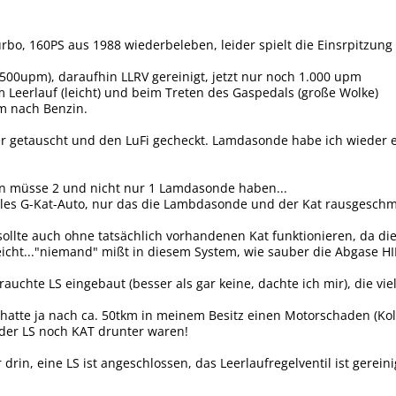
rbo, 160PS aus 1988 wiederbeleben, leider spielt die Einsrpitzung (
1.500upm), daraufhin LLRV gereinigt, jetzt nur noch 1.000 upm
Leerlauf (leicht) und beim Treten des Gaspedals (große Wolke)
m nach Benzin.
 getauscht und den LuFi gecheckt. Lamdasonde habe ich wieder ei
en müsse 2 und nicht nur 1 Lamdasonde haben...
nales G-Kat-Auto, nur das die Lambdasonde und der Kat rausgeschm
ollte auch ohne tatsächlich vorhandenen Kat funktionieren, da d
reicht..."niemand" mißt in diesem System, wie sauber die Abgase H
auchte LS eingebaut (besser als gar keine, dachte ich mir), die viell
tte ja nach ca. 50tkm in meinem Besitz einen Motorschaden (Kolben
der LS noch KAT drunter waren!
r drin, eine LS ist angeschlossen, das Leerlaufregelventil ist gerei