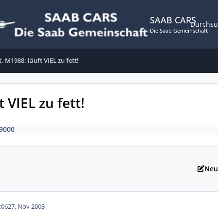
SAAB CARS
Durchs
Die Saab Gemeinschaft
 M1988: läuft VIEL zu fett!
 VIEL zu fett!
9000
Neu
:06
27. Nov 2003