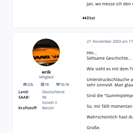
Jan, wo messe ich den 
Zitat
27. November 2003 um 17
Hm...
Seltsame Geschichte... 
Wie sieht es mit dem T
erik
Mitglied
Unterdruckschläuche all
sehr sinnvoll. Man glaub
22k
18
10,1k
Beiträge
Lösungen
Reputation
Land:
Deutschland
Sind die "Gummipömpel"
SAAB:
96
Sonett II
So, mir fällt momentan s
Kraftstoff:
Benzin
Wahrscheinlich hast du 
Grüße,