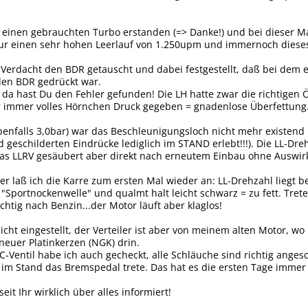
 einen gebrauchten Turbo erstanden (=> Danke!) und bei dieser 
 nur einen sehr hohen Leerlauf von 1.250upm und immernoch dies
 Verdacht den BDR getauscht und dabei festgestellt, daß bei dem
den BDR gedrückt war.
: da hast Du den Fehler gefunden! Die LH hatte zwar die richtigen
r immer volles Hörnchen Druck gegeben = gnadenlose Überfettung
nfalls 3,0bar) war das Beschleunigungsloch nicht mehr existend u
 geschilderten Eindrücke lediglich im STAND erlebt!!!). Die LL-Dr
as LLRV gesäubert aber direkt nach erneutem Einbau ohne Auswi
er laß ich die Karre zum ersten Mal wieder an: LL-Drehzahl liegt b
"Sportnockenwelle" und qualmt halt leicht schwarz = zu fett. Trete
htig nach Benzin...der Motor läuft aber klaglos!
icht eingestellt, der Verteiler ist aber von meinem alten Motor, 
euer Platinkerzen (NGK) drin.
-Ventil habe ich auch gecheckt, alle Schläuche sind richtig anges
 im Stand das Bremspedal trete. Das hat es die ersten Tage immer
 seit Ihr wirklich über alles informiert!