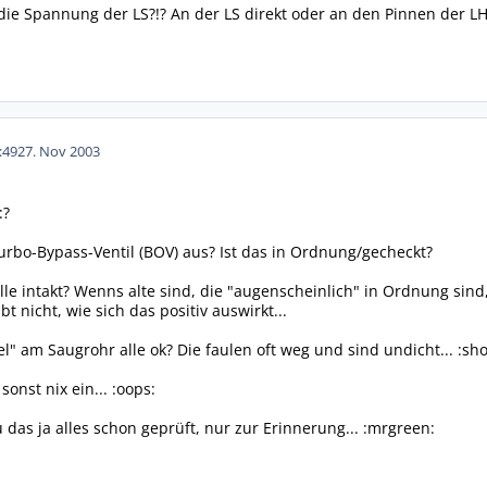
die Spannung der LS?!? An der LS direkt oder an den Pinnen der L
:49
27. Nov 2003
:?
urbo-Bypass-Ventil (BOV) aus? Ist das in Ordnung/gecheckt?
e intakt? Wenns alte sind, die "augenscheinlich" in Ordnung sind, 
t nicht, wie sich das positiv auswirkt...
 am Saugrohr alle ok? Die faulen oft weg und sind undicht... :sho
onst nix ein... :oops:
das ja alles schon geprüft, nur zur Erinnerung... :mrgreen: