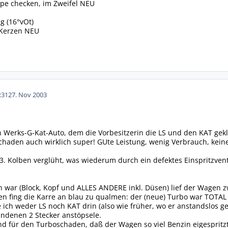
ppe checken, im Zweifel NEU
ng (16°vOt)
 Kerzen NEU
:31
27. Nov 2003
 Werks-G-Kat-Auto, dem die Vorbesitzerin die LS und den KAT geklau
chaden auch wirklich super! GUte Leistung, wenig Verbrauch, keine
 3. Kolben verglüht, was wiederum durch ein defektes Einspritzvent
n war (Block, Kopf und ALLES ANDERE inkl. Düsen) lief der Wagen 
 fing die Karre an blau zu qualmen: der (neue) Turbo war TOTAL im
 ich weder LS noch KAT drin (also wie früher, wo er anstandslos ge
andenen 2 Stecker anstöpsele.
nd für den Turboschaden, daß der Wagen so viel Benzin eigespritz