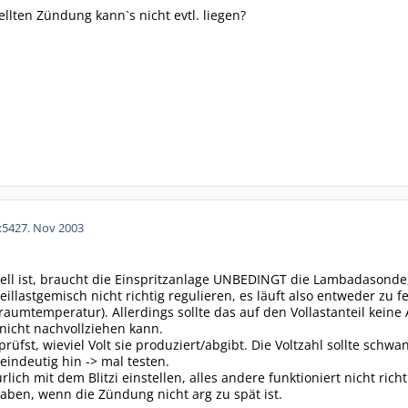
ellten Zündung kann`s nicht evtl. liegen?
:54
27. Nov 2003
ll ist, braucht die Einspritzanlage UNBEDINGT die Lambadasonde, 
illastgemisch nicht richtig regulieren, es läuft also entweder zu f
nraumtemperatur). Allerdings sollte das auf den Vollastanteil kein
nicht nachvollziehen kann.
rüfst, wieviel Volt sie produziert/abgibt. Die Voltzahl sollte schw
e eindeutig hin -> mal testen.
ich mit dem Blitzi einstellen, alles andere funktioniert nicht richt
haben, wenn die Zündung nicht arg zu spät ist.