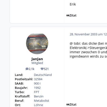
Erik
Zitat
28. November 2003 um 12
@ tobi: das dicke (bei
Elektronik(->Steuerger
immer zwoschen 0 und c
irgendwann wirds zu sc
JanJan
Mitglied
2,1k
521
Beiträge
Reputation
Land:
Deutschland
Postleitzahl:
32584
SAAB:
900 I
Baujahr:
1992
Turbo:
FPT
Kraftstoff:
Benzin
Beruf:
Metabolist
Zitat
Ort:
Löhne