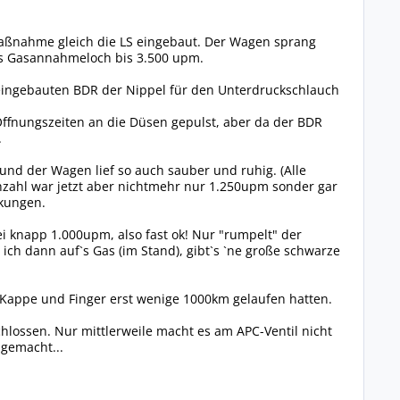
Maßnahme gleich die LS eingebaut. Der Wagen sprang
es Gasannahmeloch bis 3.500 upm.
 eingebauten BDR der Nippel für den Unterdruckschlauch
 Öffnungszeiten an die Düsen gepulst, aber da der BDR
.
nd der Wagen lief so auch sauber und ruhig. (Alle
ehzahl war jetzt aber nichtmehr nur 1.250upm sonder gar
rkungen.
ei knapp 1.000upm, also fast ok! Nur "rumpelt" der
 ich dann auf`s Gas (im Stand), gibt`s `ne große schwarze
wo Kappe und Finger erst wenige 1000km gelaufen hatten.
chlossen. Nur mittlerweile macht es am APC-Ventil nicht
 gemacht...