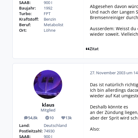
SAAB:
900 I
Abgesehen davon würd i
Baujahr:
1992
Und nach der Langen St
Turbo:
FPT
Bremsenreiniger durch
Kraftstoff:
Benzin
Beruf:
Metabolist
Ausserdem: Weisst du d
Ort:
Löhne
wieder soweit. Vielleic
Zitat
27. November 2003 um 14
Das ist natürlich richtig
Ich bin allerdings daco
wieder auf Kat umgestel
klaus
Deshalb könnte es
Mitglied
an der Zündung liegen,
aber der Sprit wird sch
54,8k
10
13k
Beiträge
Lösungen
Reputation
Land:
Deutschland
Also:
Postleitzahl:
74930
SAAB:
900 I