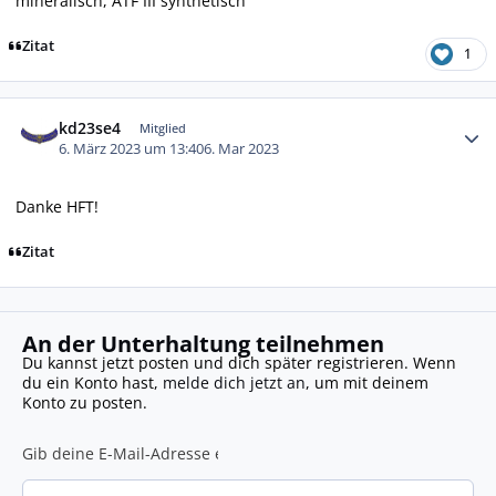
mineralisch, ATF III synthetisch
Zitat
1
Autor-Statistiken
kd23se4
Mitglied
6. März 2023 um 13:40
6. Mar 2023
Danke HFT!
Zitat
An der Unterhaltung teilnehmen
Du kannst jetzt posten und dich später registrieren. Wenn
du ein Konto hast,
melde dich jetzt an
, um mit deinem
Konto zu posten.