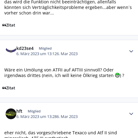
das wird die Funktion nicht beeinträchtigen, allenfalls
könnten sich Verträglichkeitsprobleme ergeben...aber wenn´s
vorher schon drin war...
Zitat
Autor-Statistiken
kd23se4
Mitglied
6. März 2023 um 13:12
6. Mar 2023
Wäre ein Umölung von ATFII auf AFTIII sinnvoll? Oder
irgendwas drittes (nein, ich will keine Ölkrieg starten
) ?
Zitat
Autor-Statistiken
hft
Mitglied
6. März 2023 um 13:28
6. Mar 2023
eher nicht, das vorgeschriebene Texaco und Atf II sind