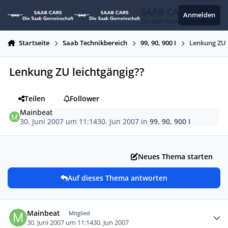
Zum Inhalt springen
SAAB CARS
Anmelden
Die Saab Gemeinschaft
Startseite
Saab Technikbereich
99, 90, 900 I
Lenkung ZU 
Lenkung ZU leichtgängig??
Teilen
Follower
Mainbeat
30. Juni 2007 um 11:14
30. Jun 2007
in
99, 90, 900 I
Neues Thema starten
Auf dieses Thema antworten
Autor-Statistiken
Mainbeat
Mitglied
30. Juni 2007 um 11:14
30. Jun 2007