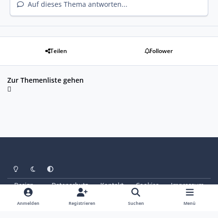
Auf dieses Thema antworten...
Teilen
Follower
Zur Themenliste gehen
Heller Modus
Dunkler Modus
Systemeinstellung
Design
Datenschutz
Kontakt
Cookies
Impressum
© Copyright 2025 - SAABoteure e. V.
Powered by
Invision Community
Anmelden
Registrieren
Suchen
Menü