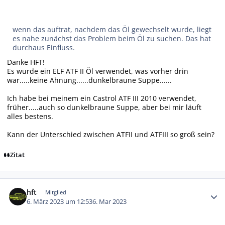
wenn das auftrat, nachdem das Öl gewechselt wurde, liegt
es nahe zunächst das Problem beim Öl zu suchen. Das hat
durchaus Einfluss.
Danke HFT!
Es wurde ein ELF ATF II Öl verwendet, was vorher drin
war.....keine Ahnung......dunkelbraune Suppe......
Ich habe bei meinem ein Castrol ATF III 2010 verwendet,
früher.....auch so dunkelbraune Suppe, aber bei mir läuft
alles bestens.
Kann der Unterschied zwischen ATFII und ATFIII so groß sein?
Zitat
Autor-Statistiken
hft
Mitglied
6. März 2023 um 12:53
6. Mar 2023