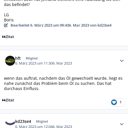
das befindet?
LG
Boris
Bearbeitet
6. März 2023 um 09:43
6. Mar 2023
von kd23se4
Zitat
Autor-Statistiken
hft
Mitglied
6. März 2023 um 11:30
6. Mar 2023
wenn das auftrat, nachdem das Öl gewechselt wurde, liegt es
nahe zunächst das Problem beim Öl zu suchen. Das hat
durchaus Einfluss.
Zitat
1
Autor-Statistiken
kd23se4
Mitglied
6. März 2023 um 12:04
6. Mar 2023