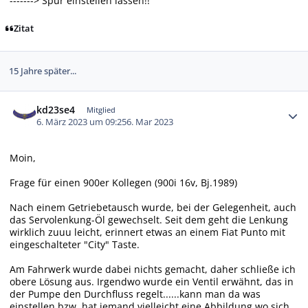
-------> Spur einstellen lassen!!
Zitat
15 Jahre später...
Autor-Statistiken
kd23se4
Mitglied
6. März 2023 um 09:25
6. Mar 2023
Moin,
Frage für einen 900er Kollegen (900i 16v, Bj.1989)
Nach einem Getriebetausch wurde, bei der Gelegenheit, auch
das Servolenkung-Öl gewechselt. Seit dem geht die Lenkung
wirklich zuuu leicht, erinnert etwas an einem Fiat Punto mit
eingeschalteter "City" Taste.
Am Fahrwerk wurde dabei nichts gemacht, daher schließe ich
obere Lösung aus. Irgendwo wurde ein Ventil erwähnt, das in
der Pumpe den Durchfluss regelt......kann man da was
einstellen bzw. hat jemand vielleicht eine Abbildung wo sich