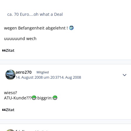
ca. 70 Euro....oh what a Deal
wegen Befangenheit abgelehnt !
uuuuuund wech
Zitat
Autor-Statistiken
aero270
Mitglied
14. August 2008 um 20:37
14. Aug 2008
wieso?
ATU-Kunde???
:biggrin:
Zitat
Autor-Statistiken