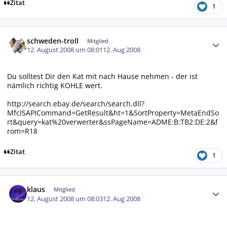
Zitat
1
Autor-Statistiken
schweden-troll
Mitglied
12. August 2008 um 08:01
12. Aug 2008
Du solltest Dir den Kat mit nach Hause nehmen - der ist
nämlich richtig KOHLE wert.
http://search.ebay.de/search/search.dll?
MfcISAPICommand=GetResult&ht=1&SortProperty=MetaEndSo
rt&query=kat%20verwerter&ssPageName=ADME:B:TB2:DE:2&f
rom=R18
Zitat
1
Autor-Statistiken
klaus
Mitglied
12. August 2008 um 08:03
12. Aug 2008