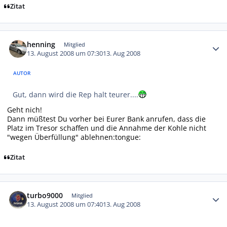
Zitat
Autor-Statistiken
henning
Mitglied
13. August 2008 um 07:30
13. Aug 2008
AUTOR
Gut, dann wird die Rep halt teurer....
Geht nich!
Dann müßtest Du vorher bei Eurer Bank anrufen, dass die
Platz im Tresor schaffen und die Annahme der Kohle nicht
"wegen Überfüllung" ablehnen:tongue:
Zitat
Autor-Statistiken
turbo9000
Mitglied
13. August 2008 um 07:40
13. Aug 2008