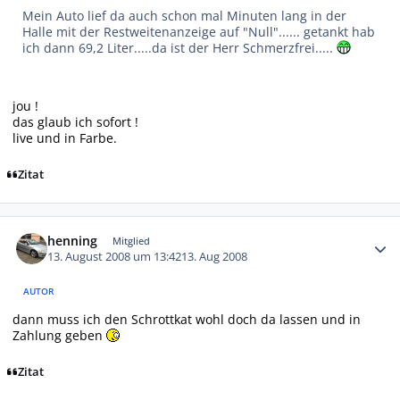
Mein Auto lief da auch schon mal Minuten lang in der
Halle mit der Restweitenanzeige auf "Null"...... getankt hab
ich dann 69,2 Liter.....da ist der Herr Schmerzfrei.....
jou !
das glaub ich sofort !
live und in Farbe.
Zitat
Autor-Statistiken
henning
Mitglied
13. August 2008 um 13:42
13. Aug 2008
AUTOR
dann muss ich den Schrottkat wohl doch da lassen und in
Zahlung geben
Zitat