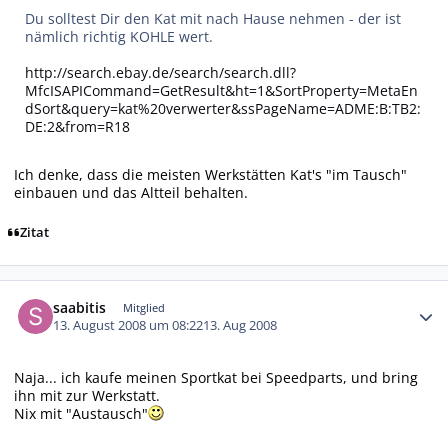
Du solltest Dir den Kat mit nach Hause nehmen - der ist
nämlich richtig KOHLE wert.
http://search.ebay.de/search/search.dll?
MfcISAPICommand=GetResult&ht=1&SortProperty=MetaEn
dSort&query=kat%20verwerter&ssPageName=ADME:B:TB2:
DE:2&from=R18
Ich denke, dass die meisten Werkstätten Kat's "im Tausch"
einbauen und das Altteil behalten.
Zitat
Autor-Statistiken
saabitis
Mitglied
13. August 2008 um 08:22
13. Aug 2008
Naja... ich kaufe meinen Sportkat bei Speedparts, und bring
ihn mit zur Werkstatt.
Nix mit "Austausch"