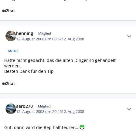
Zitat
Autor-Statistiken
henning
Mitglied
12. August 2008 um 08:57
12. Aug 2008
AUTOR
Hätte nicht gedacht, das die alten Dinger so gehandelt
werden.
Besten Dank für den Tip
Zitat
Autor-Statistiken
aero270
Mitglied
12. August 2008 um 20:45
12. Aug 2008
Gut, dann wird die Rep halt teurer....