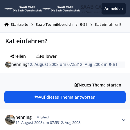
Zum Inhalt springen
SAAB CARS
Anmelden
Die Saab Gemeinschaft
Startseite
Saab Technikbereich
9-5 I
Kat einfahren?
Kat einfahren?
Teilen
Follower
henning
12. August 2008 um 07:53
12. Aug 2008
in
9-5 I
Neues Thema starten
Auf dieses Thema antworten
Autor-Statistiken
henning
Mitglied
12. August 2008 um 07:53
12. Aug 2008