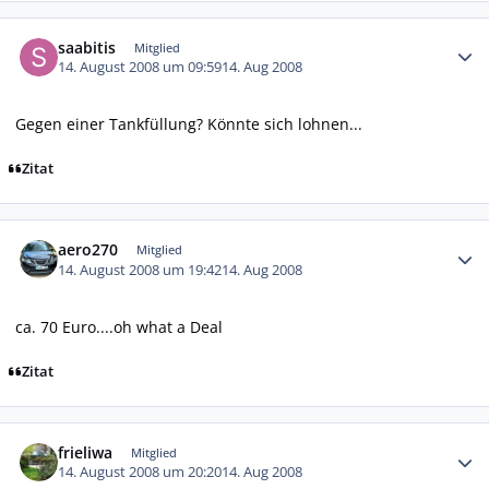
Autor-Statistiken
saabitis
Mitglied
14. August 2008 um 09:59
14. Aug 2008
Gegen einer Tankfüllung? Könnte sich lohnen...
Zitat
Autor-Statistiken
aero270
Mitglied
14. August 2008 um 19:42
14. Aug 2008
ca. 70 Euro....oh what a Deal
Zitat
Autor-Statistiken
frieliwa
Mitglied
14. August 2008 um 20:20
14. Aug 2008