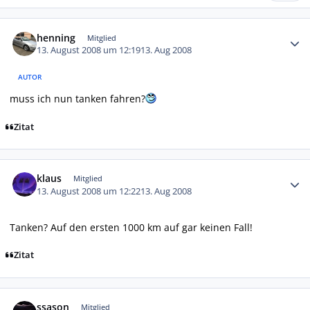
Autor-Statistiken
henning
Mitglied
13. August 2008 um 12:19
13. Aug 2008
AUTOR
muss ich nun tanken fahren?
Zitat
Autor-Statistiken
klaus
Mitglied
13. August 2008 um 12:22
13. Aug 2008
Tanken? Auf den ersten 1000 km auf gar keinen Fall!
Zitat
Autor-Statistiken
ssason
Mitglied