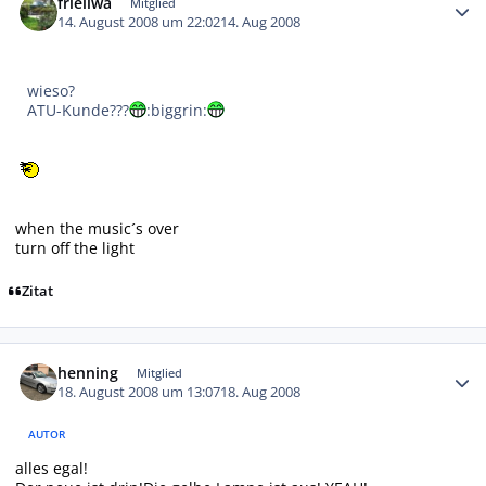
frieliwa
Mitglied
14. August 2008 um 22:02
14. Aug 2008
wieso?
ATU-Kunde???
:biggrin:
when the music´s over
turn off the light
Zitat
Autor-Statistiken
henning
Mitglied
18. August 2008 um 13:07
18. Aug 2008
AUTOR
alles egal!