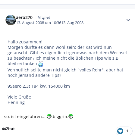
Autor-Statistiken
aero270
Mitglied
13. August 2008 um 10:36
13. Aug 2008
Hallo zusammen!
Morgen dürfte es dann wohl sein: der Kat wird nun
getauscht. Gibt es eigentlich irgendwas nach dem Wechsel
zu beachten? Ich meine nicht die üblichen Tips wie z.B.
bleifrei tanken
Vermutlich sollte man nicht gleich "volles Rohr", aber hat
noch jemand andere Tips?
95aero 2,3t 184 kW, 154000 km
Viele Grüße
Henning
so, ist eingefahren....
:biggrin:
Zitat
1