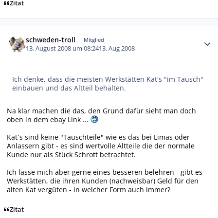
Zitat
Autor-Statistiken
schweden-troll
Mitglied
13. August 2008 um 08:24
13. Aug 2008
Ich denke, dass die meisten Werkstätten Kat's "im Tausch"
einbauen und das Altteil behalten.
Na klar machen die das, den Grund dafür sieht man doch
oben in dem ebay Link ...
Kat`s sind keine "Tauschteile" wie es das bei Limas oder
Anlassern gibt - es sind wertvolle Altteile die der normale
Kunde nur als Stück Schrott betrachtet.
Ich lasse mich aber gerne eines besseren belehren - gibt es
Werkstätten, die ihren Kunden (nachweisbar) Geld für den
alten Kat vergüten - in welcher Form auch immer?
Zitat