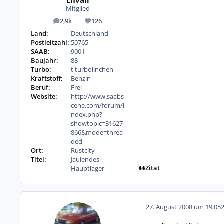
Envall
Mitglied
2,9k
126
Beiträge
Reputation
Land:
Deutschland
Postleitzahl:
50765
SAAB:
900 I
Baujahr:
88
Turbo:
t turbolinchen
Kraftstoff:
Benzin
Beruf:
Frei
Website:
http://www.saabs
cene.com/forum/i
ndex.php?
showtopic=31627
866&mode=threa
ded
Ort:
Rustcity
Titel:
Jaulendes
Zitat
Hauptlager
27. August 2008 um 19:05