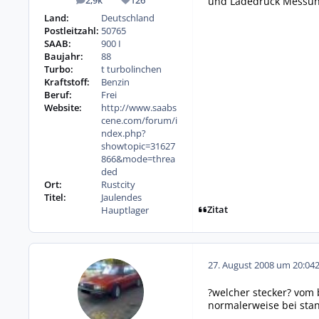
und Ladedruck Messun
2,9k
126
Beiträge
Reputation
Land:
Deutschland
Postleitzahl:
50765
SAAB:
900 I
Baujahr:
88
Turbo:
t turbolinchen
Kraftstoff:
Benzin
Beruf:
Frei
Website:
http://www.saabs
cene.com/forum/i
ndex.php?
showtopic=31627
866&mode=threa
ded
Ort:
Rustcity
Titel:
Jaulendes
Zitat
Hauptlager
27. August 2008 um 20:04
?welcher stecker? vom 
normalerweise bei sta