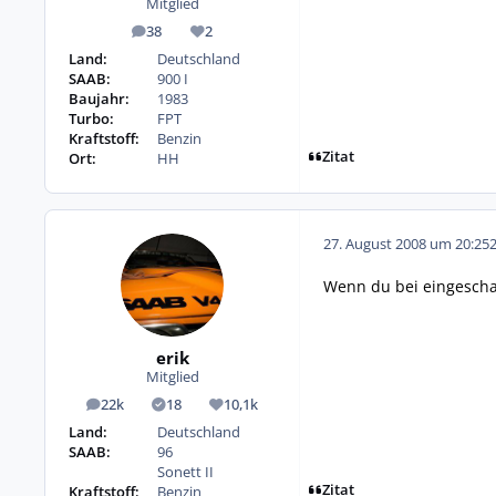
Mitglied
38
2
Beiträge
Reputation
Land:
Deutschland
SAAB:
900 I
Baujahr:
1983
Turbo:
FPT
Kraftstoff:
Benzin
Zitat
Ort:
HH
27. August 2008 um 20:25
Wenn du bei eingeschal
erik
Mitglied
22k
18
10,1k
Beiträge
Lösungen
Reputation
Land:
Deutschland
SAAB:
96
Sonett II
Zitat
Kraftstoff:
Benzin