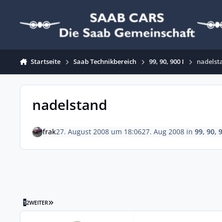
Zum Inhalt springen
Startseite
Saab Technikbereich
99, 90, 900 I
nadelst
nadelstand
frak
27. August 2008 um 18:06
27. Aug 2008
in
99, 90, 
LETZTE SEITE
1
2
WEITER