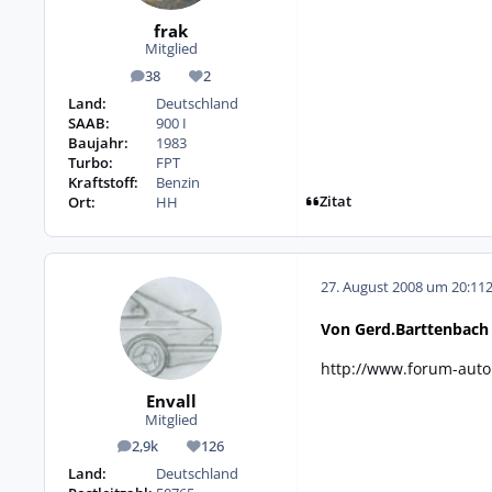
frak
Mitglied
38
2
Beiträge
Reputation
Land:
Deutschland
SAAB:
900 I
Baujahr:
1983
Turbo:
FPT
Kraftstoff:
Benzin
Zitat
Ort:
HH
27. August 2008 um 20:11
Von Gerd.Barttenbach 
http://www.forum-auto
Envall
Mitglied
2,9k
126
Beiträge
Reputation
Land:
Deutschland