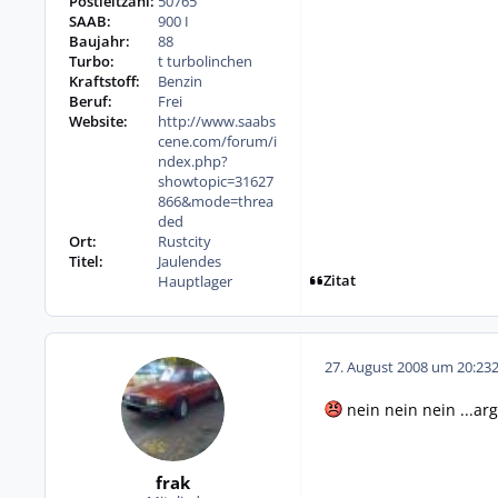
Postleitzahl:
50765
SAAB:
900 I
Baujahr:
88
Turbo:
t turbolinchen
Kraftstoff:
Benzin
Beruf:
Frei
Website:
http://www.saabs
cene.com/forum/i
ndex.php?
showtopic=31627
866&mode=threa
ded
Ort:
Rustcity
Titel:
Jaulendes
Zitat
Hauptlager
27. August 2008 um 20:23
nein nein nein ...arg
frak