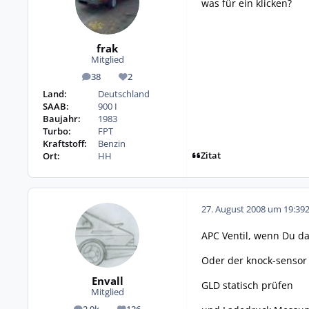
was für ein klicken?
frak
Mitglied
38
2
Beiträge
Reputation
Land:
Deutschland
SAAB:
900 I
Baujahr:
1983
Turbo:
FPT
Kraftstoff:
Benzin
Zitat
Ort:
HH
27. August 2008 um 19:39
APC Ventil, wenn Du das
Oder der knock-sensor 
Envall
GLD statisch prüfen
Mitglied