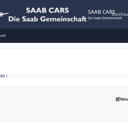
SAAB CARS
Durchs
Die Saab Gemeinschaft
and
900 I
Neu