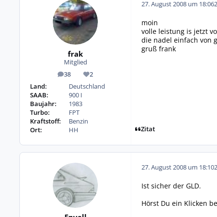
27. August 2008 um 18:06
moin
volle leistung is jetzt
die nadel einfach von 
gruß frank
frak
Mitglied
38
2
Beiträge
Reputation
Land:
Deutschland
SAAB:
900 I
Baujahr:
1983
Turbo:
FPT
Kraftstoff:
Benzin
Zitat
Ort:
HH
27. August 2008 um 18:10
Ist sicher der GLD.
Hörst Du ein Klicken be