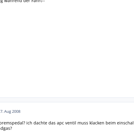
g während der Fahrt--
27. Aug 2008
bremspedal? ich dachte das apc ventil muss klacken beim einscha
ndgas?