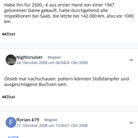
Habe ihn für 2500,- € aus erster Hand von einer 1947
geborenen Dame gekauft, hatte durchgehend alle
Inspektionen bei Saab, die letzte bei 142.000 km, also vor 1000
km.
Zitat
Autor-Statistiken
Nightcruiser
Mitglied
24. Oktober 2008 um 06:04
24. Okt 2008
Ölsieb mal nachschauen, poltern könnten Stoßdämpfer und
ausgeschlagene Buchsen sein.
Zitat
Autor-Statistiken
florian-k79
Mitglied
27. Oktober 2008 um 15:00
27. Okt 2008
AUTOR