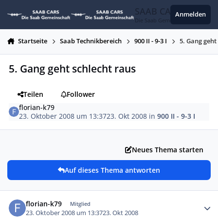
Zum Inhalt springen
SAAB CARS
Anmelden
Die Saab Gemeinschaft
Startseite
Saab Technikbereich
900 II - 9-3 I
5. Gang geht
5. Gang geht schlecht raus
Teilen
Follower
florian-k79
23. Oktober 2008 um 13:37
23. Okt 2008
in
900 II - 9-3 I
Neues Thema starten
Auf dieses Thema antworten
Autor-Statistiken
florian-k79
Mitglied
23. Oktober 2008 um 13:37
23. Okt 2008