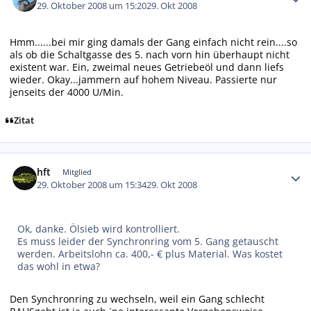
29. Oktober 2008 um 15:20
29. Okt 2008
Hmm......bei mir ging damals der Gang einfach nicht rein....so
als ob die Schaltgasse des 5. nach vorn hin überhaupt nicht
existent war. Ein, zweimal neues Getriebeöl und dann liefs
wieder. Okay...jammern auf hohem Niveau. Passierte nur
jenseits der 4000 U/Min.
Zitat
Autor-Statistiken
hft
Mitglied
29. Oktober 2008 um 15:34
29. Okt 2008
Ok, danke. Ölsieb wird kontrolliert.
Es muss leider der Synchronring vom 5. Gang getauscht
werden. Arbeitslohn ca. 400,- € plus Material. Was kostet
das wohl in etwa?
Den Synchronring zu wechseln, weil ein Gang schlecht