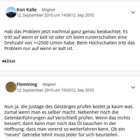
Autor-Statistiken
Kon Kalle
Mitglied
12. September 2010 um 14:06
12. Sep 2010
Hab das Problem jetzt nochmal ganz genau beobachtet. Es
tritt auf wenn er kalt ist oder ich beim runterschalten eine
Drehzahl von >=2500 U/min habe. Beim Hochschalten tritt das
Problem nur auf wenn er kalt ist.
Zitat
Autor-Statistiken
Flemming
Mitglied
12. September 2010 um 19:03
12. Sep 2010
Nun ja, die Justage des Gestänges prüfen kostet ja kaum was,
zumal wenn man es selber macht. Nebenher noch die
Gelenke/Führungen auf Verschleiß prüfen. Wenn das nichts
bessert, dann kann man noch das Öl tauschen in der
Hoffnung, dass man vorerst so weiterfahren kann. Ob ein
"neues" Getriebe lohnt muss jeder für sich beurteilen.