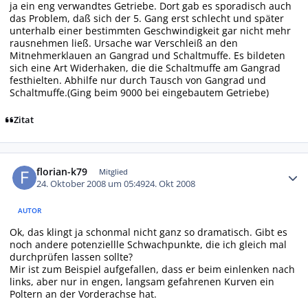
ja ein eng verwandtes Getriebe. Dort gab es sporadisch auch
das Problem, daß sich der 5. Gang erst schlecht und später
unterhalb einer bestimmten Geschwindigkeit gar nicht mehr
rausnehmen ließ. Ursache war Verschleiß an den
Mitnehmerklauen an Gangrad und Schaltmuffe. Es bildeten
sich eine Art Widerhaken, die die Schaltmuffe am Gangrad
festhielten. Abhilfe nur durch Tausch von Gangrad und
Schaltmuffe.(Ging beim 9000 bei eingebautem Getriebe)
Zitat
Autor-Statistiken
florian-k79
Mitglied
24. Oktober 2008 um 05:49
24. Okt 2008
AUTOR
Ok, das klingt ja schonmal nicht ganz so dramatisch. Gibt es
noch andere potenziellle Schwachpunkte, die ich gleich mal
durchprüfen lassen sollte?
Mir ist zum Beispiel aufgefallen, dass er beim einlenken nach
links, aber nur in engen, langsam gefahrenen Kurven ein
Poltern an der Vorderachse hat.