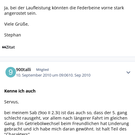
Ja, bei der Laufleistung könnten die Federbeine vorne stark
angerostet sein.
Viele Grüße,
Stephan
Zitat
Autor-Statistiken
900talli
Mitglied
10. September 2010 um 09:06
10. Sep 2010
Kenne ich auch
Servus,
bei meinem Sab (9oo II 2.3i) ist das auch so, dass der 5. gang
schlecht rausgeht, vor allem nach längerer Fahrt im gleichen
Gang. Ein Getriebölwechsel beim Freundlichen hat Linderung
gebracht und ich habe mich daran gewöhnt. Ist halt Teil des
"Charakters".