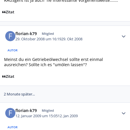
RAUSgeht ist ja auch ´ne interessante Vorgehensweise.......
Zitat
Autor-Statistiken
florian-k79
Mitglied
29. Oktober 2008 um 16:19
29. Okt 2008
AUTOR
Meinst du ein Getriebeölwechsel sollte erst einmal
ausreichen? Sollte ich es "umölen lassen"?
Zitat
2 Monate später...
Autor-Statistiken
florian-k79
Mitglied
12. Januar 2009 um 15:05
12. Jan 2009
AUTOR