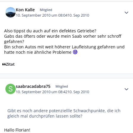
Autor-Statistiken
Kon Kalle
Mitglied
10. September 2010 um 08:04
10. Sep 2010
Also tippst du auch auf ein defektes Getriebe?
Gabs das öfters oder wurde mein Saab vorher sehr schroff
gefahren?
Bin schon Autos mit weit höherer Laufleistung gefahren und
hatte noch nie ähnliche Probleme
Zitat
Autor-Statistiken
saabracadabra75
Mitglied
10. September 2010 um 08:42
10. Sep 2010
Gibt es noch andere potenziellle Schwachpunkte, die ich
gleich mal durchprüfen lassen sollte?
Hallo Florian!