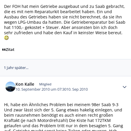
Der FOH hat mein Getriebe ausgebaut und zu Saab gebracht,
die es mit nem Reparaturkit bearbeitet haben. Ein und
Ausbau des Getriebes haben sie nicht berechnet, da sie ihn
wegen LPG-Umbau da hatten. Die Getriebereparatur bei Saab
hat 1100,- gekostet + Steuer. Aber ansonsten bin ich doch
sehr zufrieden und habe den Kauf in keinster Weise bereut.
Zitat
1 Jahr später...
Autor-Statistiken
Kon Kalle
Mitglied
10. September 2010 um 07:30
10. Sep 2010
Hi, habe ein Ähnliches Problem bei meinem 98er Saab 9-3
Und zwar lässt sich der 5. Gang etwas hakelig einlegen, und
beim rausnehmen benötigt es auch einen recht großen
Kraftakt (je nach Motordrehzahl) Die Kiste hat 172TKM
gelaufen und das Problem tritt nur in dem besagten 5. Gang
auf. Getriebe macht sonst keine Zicken oder murren. Hab