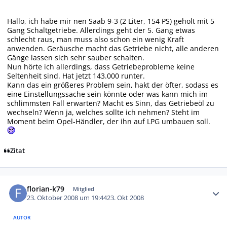
Hallo, ich habe mir nen Saab 9-3 (2 Liter, 154 PS) geholt mit 5
Gang Schaltgetriebe. Allerdings geht der 5. Gang etwas
schlecht raus, man muss also schon ein wenig Kraft
anwenden. Geräusche macht das Getriebe nicht, alle anderen
Gänge lassen sich sehr sauber schalten.
Nun hörte ich allerdings, dass Getriebeprobleme keine
Seltenheit sind. Hat jetzt 143.000 runter.
Kann das ein größeres Problem sein, hakt der öfter, sodass es
eine Einstellungssache sein könnte oder was kann mich im
schlimmsten Fall erwarten? Macht es Sinn, das Getriebeöl zu
wechseln? Wenn ja, welches sollte ich nehmen? Steht im
Moment beim Opel-Händler, der ihn auf LPG umbauen soll.
Zitat
Autor-Statistiken
florian-k79
Mitglied
23. Oktober 2008 um 19:44
23. Okt 2008
AUTOR