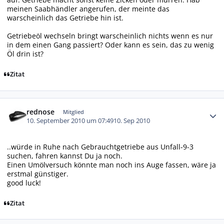
meinen Saabhändler angerufen, der meinte das
warscheinlich das Getriebe hin ist.
Getriebeöl wechseln bringt warscheinlich nichts wenn es nur
in dem einen Gang passiert? Oder kann es sein, das zu wenig
Öl drin ist?
Zitat
Autor-Statistiken
rednose
Mitglied
10. September 2010 um 07:49
10. Sep 2010
..würde in Ruhe nach Gebrauchtgetriebe aus Unfall-9-3
suchen, fahren kannst Du ja noch.
Einen Umölversuch könnte man noch ins Auge fassen, wäre ja
erstmal günstiger.
good luck!
Zitat