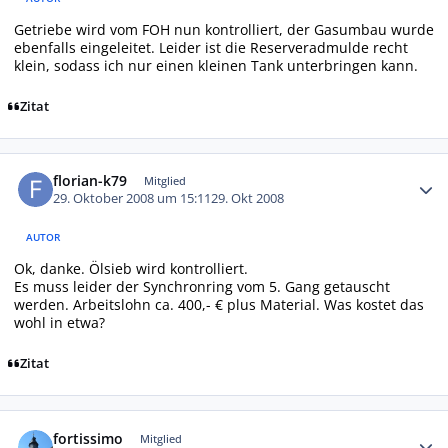
Getriebe wird vom FOH nun kontrolliert, der Gasumbau wurde
ebenfalls eingeleitet. Leider ist die Reserveradmulde recht
klein, sodass ich nur einen kleinen Tank unterbringen kann.
Zitat
Autor-Statistiken
florian-k79
Mitglied
29. Oktober 2008 um 15:11
29. Okt 2008
AUTOR
Ok, danke. Ölsieb wird kontrolliert.
Es muss leider der Synchronring vom 5. Gang getauscht
werden. Arbeitslohn ca. 400,- € plus Material. Was kostet das
wohl in etwa?
Zitat
Autor-Statistiken
fortissimo
Mitglied