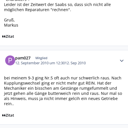
Leider ist der Zeitwert der Saabs so, dass sich nicht alle
möglichen Reparaturen "rechnen".
Gruß,
Markus
Zitat
Autor-Statistiken
pam027
Mitglied
12. September 2010 um 12:30
12. Sep 2010
bei meinem 9-3 ging Nr.5 oft auch nur schwerlich raus. Nach
Kupplungswechsel ging er nicht mehr gut REIN. Hat der
Mechaniker ein bisschen am Gestänge rumgefummelt und
jetzt gehen alle Gänge butterweich rein und raus. Nur mal so
als Hinweis, muss ja nicht immer gelcih ein neues Getriebe
rein..
Zitat