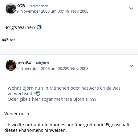
KGB
Verstorben
9. November 2008 um 00:17
9. Nov 2008
Borg's Warner?
Zitat
Autor-Statistiken
aero84
Mitglied
9. November 2008 um 08:28
9. Nov 2008
Wohnt Björn nun in München oder hat Aero 84 da was
verwechselt ?
Oder gibt´s hier sogar mehrere Björn´s ????
Weder noch.
Ich wollte nur auf die bundeslandübergreifende Eigenschaft
dieses Phänomens hinweisen.