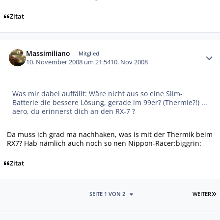
Zitat
Autor-Statistiken
Massimiliano
Mitglied
10. November 2008 um 21:54
10. Nov 2008
Was mir dabei auffällt: Wäre nicht aus so eine Slim-
Batterie die bessere Lösung, gerade im 99er? (Thermie?!) ...
aero, du erinnerst dich an den RX-7 ?
Da muss ich grad ma nachhaken, was is mit der Thermik beim
RX7? Hab nämlich auch noch so nen Nippon-Racer:biggrin:
Zitat
L
SEITE 1 VON 2
WEITER