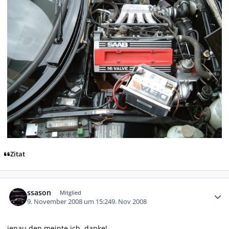
Zitat
Autor-Statistiken
ssason
Mitglied
9. November 2008 um 15:24
9. Nov 2008
jenau den meinte ich, danke!