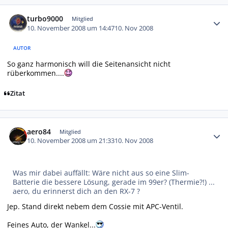
Autor-Statistiken
turbo9000
Mitglied
10. November 2008 um 14:47
10. Nov 2008
AUTOR
So ganz harmonisch will die Seitenansicht nicht
rüberkommen....
Zitat
Autor-Statistiken
aero84
Mitglied
10. November 2008 um 21:33
10. Nov 2008
Was mir dabei auffällt: Wäre nicht aus so eine Slim-
Batterie die bessere Lösung, gerade im 99er? (Thermie?!) ...
aero, du erinnerst dich an den RX-7 ?
Jep. Stand direkt nebem dem Cossie mit APC-Ventil.
Feines Auto, der Wankel...