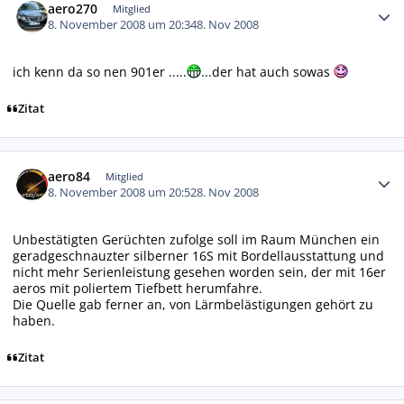
aero270
Mitglied
8. November 2008 um 20:34
8. Nov 2008
ich kenn da so nen 901er .....
...der hat auch sowas
Zitat
Autor-Statistiken
aero84
Mitglied
8. November 2008 um 20:52
8. Nov 2008
Unbestätigten Gerüchten zufolge soll im Raum München ein
geradgeschnauzter silberner 16S mit Bordellausstattung und
nicht mehr Serienleistung gesehen worden sein, der mit 16er
aeros mit poliertem Tiefbett herumfahre.
Die Quelle gab ferner an, von Lärmbelästigungen gehört zu
haben.
Zitat