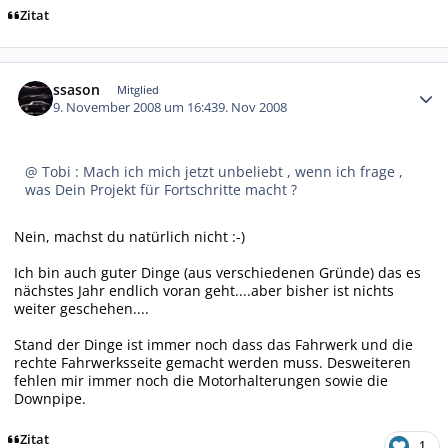
Zitat
Autor-Statistiken
ssason
Mitglied
9. November 2008 um 16:43
9. Nov 2008
@ Tobi : Mach ich mich jetzt unbeliebt , wenn ich frage ,
was Dein Projekt für Fortschritte macht ?
Nein, machst du natürlich nicht :-)
Ich bin auch guter Dinge (aus verschiedenen Gründe) das es
nächstes Jahr endlich voran geht....aber bisher ist nichts
weiter geschehen....
Stand der Dinge ist immer noch dass das Fahrwerk und die
rechte Fahrwerksseite gemacht werden muss. Desweiteren
fehlen mir immer noch die Motorhalterungen sowie die
Downpipe.
Zitat
1