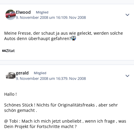
Autor-Statistiken
Elwood
Mitglied
9. November 2008 um 16:10
9. Nov 2008
Meine Fresse, der schaut ja aus wie geleckt, werden solche
Autos denn überhaupt gefahren?
Zitat
Autor-Statistiken
gerald
Mitglied
9. November 2008 um 16:37
9. Nov 2008
Hallo !
Schönes Stück ! Nichts für Originalitätsfreaks , aber sehr
schön gemacht .
@ Tobi : Mach ich mich jetzt unbeliebt , wenn ich frage , was
Dein Projekt für Fortschritte macht ?