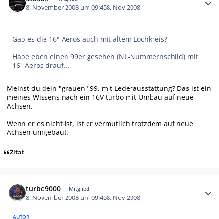
8. November 2008 um 09:45
8. Nov 2008
Gab es die 16" Aeros auch mit altem Lochkreis?
Habe eben einen 99er gesehen (NL-Nummernschild) mit
16" Aeros drauf...
Meinst du dein "grauen" 99, mit Lederausstattung? Das ist ein
meines Wissens nach ein 16V turbo mit Umbau auf neue
Achsen.
Wenn er es nicht ist, ist er vermutlich trotzdem auf neue
Achsen umgebaut.
Zitat
Autor-Statistiken
turbo9000
Mitglied
8. November 2008 um 09:45
8. Nov 2008
AUTOR