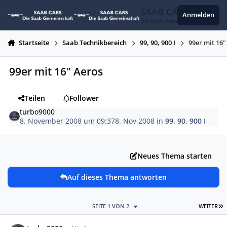
Zum Inhalt springen
SAAB CARS
Anmelden
Die Saab Gemeinschaft
Startseite
Saab Technikbereich
99, 90, 900 I
99er mit 16"
99er mit 16" Aeros
Teilen
Follower
turbo9000
8. November 2008 um 09:37
8. Nov 2008
in
99, 90, 900 I
Neues Thema starten
Auf dieses Thema antworten
L
SEITE 1 VON 2
WEITER
Autor-Statistiken