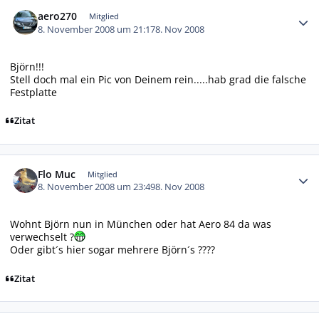
Autor-Statistiken
aero270
Mitglied
8. November 2008 um 21:17
8. Nov 2008
Björn!!!
Stell doch mal ein Pic von Deinem rein.....hab grad die falsche
Festplatte
Zitat
Autor-Statistiken
Flo Muc
Mitglied
8. November 2008 um 23:49
8. Nov 2008
Wohnt Björn nun in München oder hat Aero 84 da was
verwechselt ?
Oder gibt´s hier sogar mehrere Björn´s ????
Zitat
Autor-Statistiken