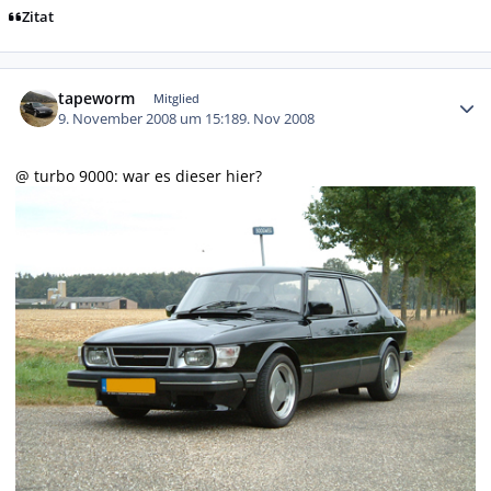
Zitat
Autor-Statistiken
tapeworm
Mitglied
9. November 2008 um 15:18
9. Nov 2008
@ turbo 9000: war es dieser hier?