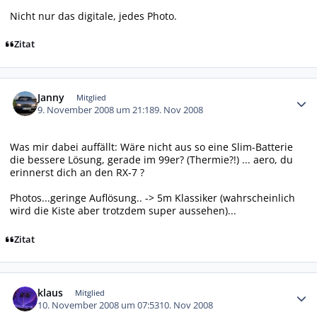
Nicht nur das digitale, jedes Photo.
Zitat
Autor-Statistiken
Janny
Mitglied
9. November 2008 um 21:18
9. Nov 2008
Was mir dabei auffällt: Wäre nicht aus so eine Slim-Batterie
die bessere Lösung, gerade im 99er? (Thermie?!) ... aero, du
erinnerst dich an den RX-7 ?
Photos...geringe Auflösung.. -> 5m Klassiker (wahrscheinlich
wird die Kiste aber trotzdem super aussehen)...
Zitat
Autor-Statistiken
klaus
Mitglied
10. November 2008 um 07:53
10. Nov 2008