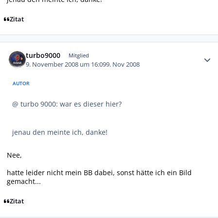
Zitat
Autor-Statistiken
turbo9000
Mitglied
9. November 2008 um 16:09
9. Nov 2008
AUTOR
@ turbo 9000: war es dieser hier?
jenau den meinte ich, danke!
Nee,
hatte leider nicht mein BB dabei, sonst hätte ich ein Bild
gemacht...
Zitat