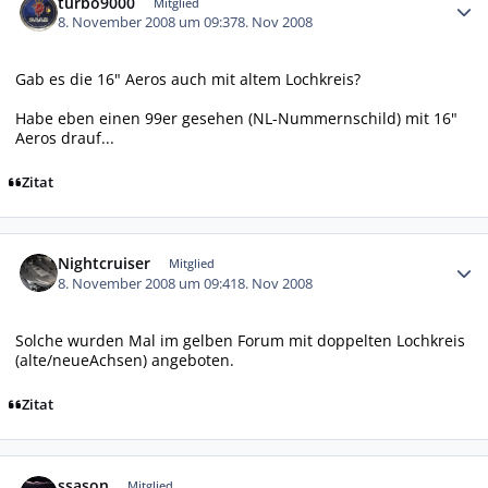
turbo9000
Mitglied
8. November 2008 um 09:37
8. Nov 2008
Gab es die 16" Aeros auch mit altem Lochkreis?
Habe eben einen 99er gesehen (NL-Nummernschild) mit 16"
Aeros drauf...
Zitat
Autor-Statistiken
Nightcruiser
Mitglied
8. November 2008 um 09:41
8. Nov 2008
Solche wurden Mal im gelben Forum mit doppelten Lochkreis
(alte/neueAchsen) angeboten.
Zitat
Autor-Statistiken
ssason
Mitglied