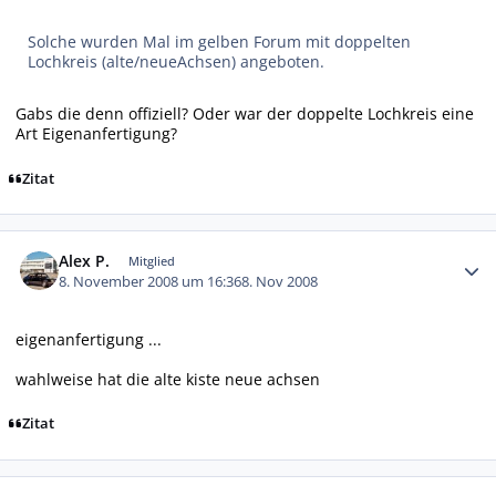
Solche wurden Mal im gelben Forum mit doppelten
Lochkreis (alte/neueAchsen) angeboten.
Gabs die denn offiziell? Oder war der doppelte Lochkreis eine
Art Eigenanfertigung?
Zitat
Autor-Statistiken
Alex P.
Mitglied
8. November 2008 um 16:36
8. Nov 2008
eigenanfertigung ...
wahlweise hat die alte kiste neue achsen
Zitat
Autor-Statistiken