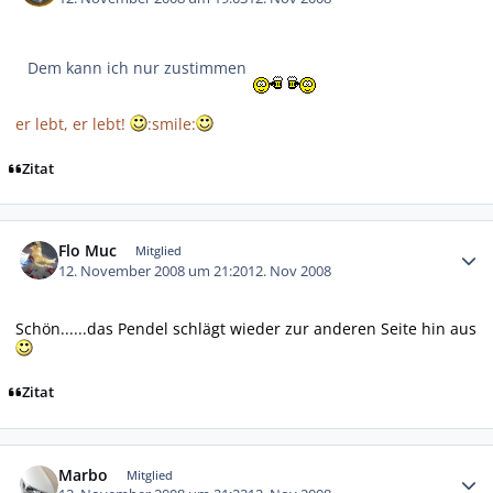
Dem kann ich nur zustimmen
er lebt, er lebt!
:smile:
Zitat
Autor-Statistiken
Flo Muc
Mitglied
12. November 2008 um 21:20
12. Nov 2008
Schön......das Pendel schlägt wieder zur anderen Seite hin aus
Zitat
Autor-Statistiken
Marbo
Mitglied