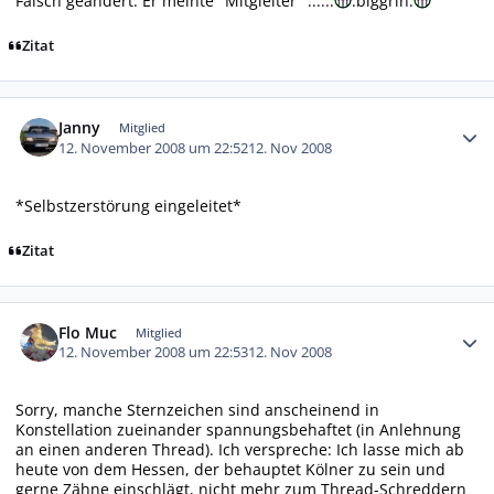
Falsch geändert. Er meinte "Mitgleiter" ......
:biggrin:
Zitat
Autor-Statistiken
Janny
Mitglied
12. November 2008 um 22:52
12. Nov 2008
*Selbstzerstörung eingeleitet*
Zitat
Autor-Statistiken
Flo Muc
Mitglied
12. November 2008 um 22:53
12. Nov 2008
Sorry, manche Sternzeichen sind anscheinend in
Konstellation zueinander spannungsbehaftet (in Anlehnung
an einen anderen Thread). Ich verspreche: Ich lasse mich ab
heute von dem Hessen, der behauptet Kölner zu sein und
gerne Zähne einschlägt, nicht mehr zum Thread-Schreddern