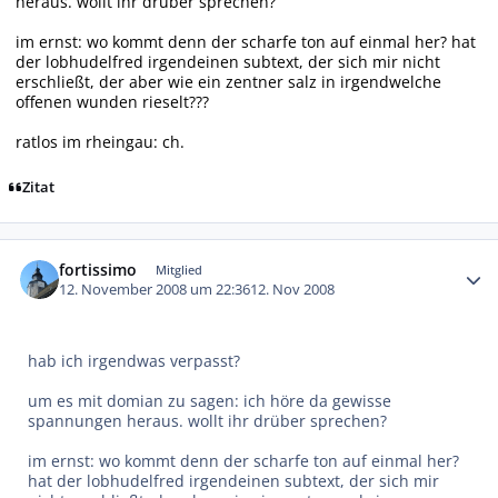
heraus. wollt ihr drüber sprechen?
im ernst: wo kommt denn der scharfe ton auf einmal her? hat
der lobhudelfred irgendeinen subtext, der sich mir nicht
erschließt, der aber wie ein zentner salz in irgendwelche
offenen wunden rieselt???
ratlos im rheingau: ch.
Zitat
Autor-Statistiken
fortissimo
Mitglied
12. November 2008 um 22:36
12. Nov 2008
hab ich irgendwas verpasst?
um es mit domian zu sagen: ich höre da gewisse
spannungen heraus. wollt ihr drüber sprechen?
im ernst: wo kommt denn der scharfe ton auf einmal her?
hat der lobhudelfred irgendeinen subtext, der sich mir