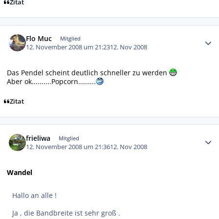
Zitat
Autor-Statistiken
Flo Muc
Mitglied
12. November 2008 um 21:23
12. Nov 2008
Das Pendel scheint deutlich schneller zu werden
Aber ok..........Popcorn.........
Zitat
Autor-Statistiken
frieliwa
Mitglied
12. November 2008 um 21:36
12. Nov 2008
Wandel
Hallo an alle !
Ja , die Bandbreite ist sehr groß .