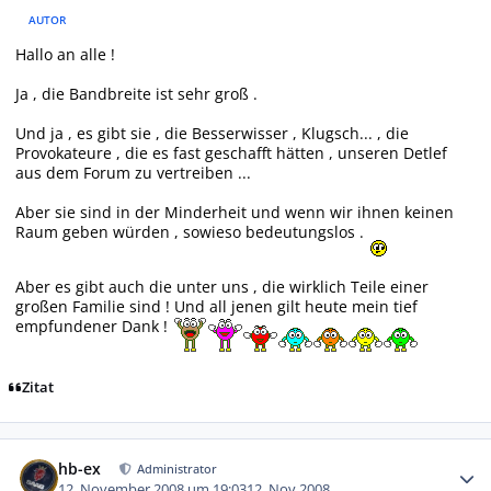
AUTOR
Hallo an alle !
Ja , die Bandbreite ist sehr groß .
Und ja , es gibt sie , die Besserwisser , Klugsch... , die
Provokateure , die es fast geschafft hätten , unseren Detlef
aus dem Forum zu vertreiben ...
Aber sie sind in der Minderheit und wenn wir ihnen keinen
Raum geben würden , sowieso bedeutungslos .
Aber es gibt auch die unter uns , die wirklich Teile einer
großen Familie sind ! Und all jenen gilt heute mein tief
empfundener Dank !
Zitat
Autor-Statistiken
hb-ex
Administrator
12. November 2008 um 19:03
12. Nov 2008