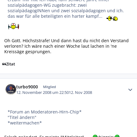
sozialpädagogen-WG zugebracht: zwei
sozialpädagogINNen und zwei sozialpädagogen und ich.
das war für alle beteiligten ein harter kampf...
Oh Gott. Höchststrafe! Und dann hast du nicht den Verstand
verloren? Ich wäre nach einer Woche laut lachen in 'ne
Kreissäge gesprungen.
Zitat
Autor-Statistiken
turbo9000
Mitglied
12. November 2008 um 22:50
12. Nov 2008
*Forum an Moderatoren-Hirn-Chip*
"Titel ändern"
*weitermachen*