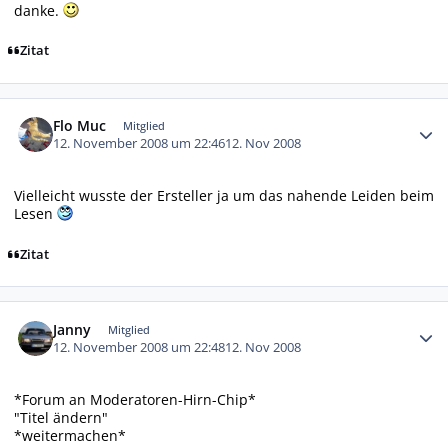
danke.
Zitat
Autor-Statistiken
Flo Muc
Mitglied
12. November 2008 um 22:46
12. Nov 2008
Vielleicht wusste der Ersteller ja um das nahende Leiden beim
Lesen
Zitat
Autor-Statistiken
Janny
Mitglied
12. November 2008 um 22:48
12. Nov 2008
*Forum an Moderatoren-Hirn-Chip*
"Titel ändern"
*weitermachen*