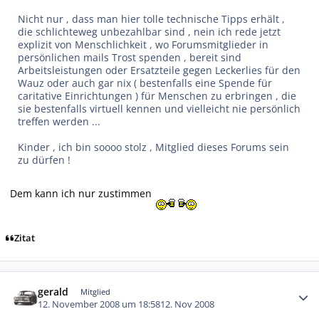
Nicht nur , dass man hier tolle technische Tipps erhält ,
die schlichteweg unbezahlbar sind , nein ich rede jetzt
explizit von Menschlichkeit , wo Forumsmitglieder in
persönlichen mails Trost spenden , bereit sind
Arbeitsleistungen oder Ersatzteile gegen Leckerlies für den
Wauz oder auch gar nix ( bestenfalls eine Spende für
caritative Einrichtungen ) für Menschen zu erbringen , die
sie bestenfalls virtuell kennen und vielleicht nie persönlich
treffen werden ...
Kinder , ich bin soooo stolz , Mitglied dieses Forums sein
zu dürfen !
Dem kann ich nur zustimmen
Zitat
Autor-Statistiken
gerald
Mitglied
12. November 2008 um 18:58
12. Nov 2008