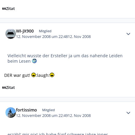
Zitat
Autor-Statistiken
WI-JX900
Mitglied
12. November 2008 um 22:48
12. Nov 2008
Vielleicht wusste der Ersteller ja um das nahende Leiden
beim Lesen
DER war gut!
:laugh:
Zitat
Autor-Statistiken
fortissimo
Mitglied
12. November 2008 um 22:49
12. Nov 2008
erzähl' mir nix! ich habe fünf schwere jahre inner