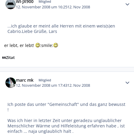
WI-JX900
Mitglied
12. November 2008 um 16:25
12. Nov 2008
...ich glaube er meint alle Herren mit einem weis(s)en
Cabrio.Liebe Grüße, Lars
er lebt, er lebt!
:smile:
Zitat
Autor-Statistiken
marc mk
Mitglied
12. November 2008 um 17:43
12. Nov 2008
Ich poste das unter "Gemeinschaft" und das ganz bewusst
!
Was ich hier in letzter Zeit unter geradezu unglaublicher
Menschlicher Wärme und Hilfeleistung erfahren habe , ist
einfach ... naja unglaublich halt .