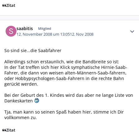
Zitat
Autor-Statistiken
saabitis
Mitglied
12. November 2008 um 13:05
12. Nov 2008
So sind sie...die Saabfahrer
Allerdings schon erstaunlich, wie die Bandbreite so ist:
In der Tat treffen sich hier
Klick
symphatische Hirnie-Saab-
Fahrer, die dann von weisen alten-Männern-Saab-fahrern,
oder Hobbypsychologen-Saab-Fahrern in die rechte Bahn
gerückt werden.
Bei der Geburt des 1. Kindes wird das aber ne lange Liste von
Dankeskarten
Tja, man kann so seinen Spaß haben hier, stimme ich Dir
vollkommen zu.
Zitat