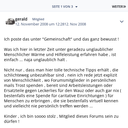
L
SEITE 1 VON 3
WEITER
Autor-Statistiken
gerald
Mitglied
12. November 2008 um 12:28
12. Nov 2008
Ich poste das unter "Gemeinschaft" und das ganz bewusst !
Was ich hier in letzter Zeit unter geradezu unglaublicher
Menschlicher Wärme und Hilfeleistung erfahren habe , ist
einfach ... naja unglaublich halt .
Nicht nur , dass man hier tolle technische Tipps erhält , die
schlichteweg unbezahlbar sind , nein ich rede jetzt explizit
von Menschlichkeit , wo Forumsmitglieder in persönlichen
mails Trost spenden , bereit sind Arbeitsleistungen oder
Ersatzteile gegen Leckerlies für den Wauz oder auch gar nix (
bestenfalls eine Spende für caritative Einrichtungen ) für
Menschen zu erbringen , die sie bestenfalls virtuell kennen
und vielleicht nie persönlich treffen werden ...
Kinder , ich bin soooo stolz , Mitglied dieses Forums sein zu
dürfen !