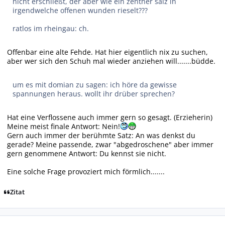
nicht erschließt, der aber wie ein zentner salz in
irgendwelche offenen wunden rieselt???
ratlos im rheingau: ch.
Offenbar eine alte Fehde. Hat hier eigentlich nix zu suchen,
aber wer sich den Schuh mal wieder anziehen will.......büdde.
um es mit domian zu sagen: ich höre da gewisse
spannungen heraus. wollt ihr drüber sprechen?
Hat eine Verflossene auch immer gern so gesagt. (Erzieherin)
Meine meist finale Antwort: Nein!
Gern auch immer der berühmte Satz: An was denkst du
gerade? Meine passende, zwar "abgedroschene" aber immer
gern genommene Antwort: Du kennst sie nicht.
Eine solche Frage provoziert mich förmlich.......
Zitat
Autor-Statistiken