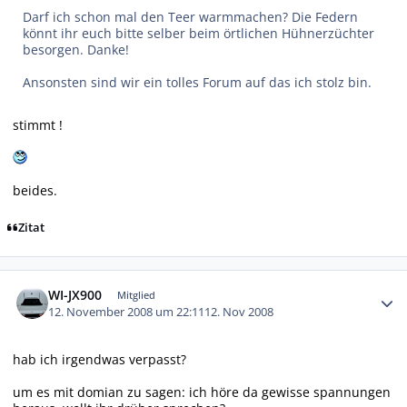
Darf ich schon mal den Teer warmmachen? Die Federn
könnt ihr euch bitte selber beim örtlichen Hühnerzüchter
besorgen. Danke!
Ansonsten sind wir ein tolles Forum auf das ich stolz bin.
stimmt !
beides.
Zitat
Autor-Statistiken
WI-JX900
Mitglied
12. November 2008 um 22:11
12. Nov 2008
hab ich irgendwas verpasst?
um es mit domian zu sagen: ich höre da gewisse spannungen