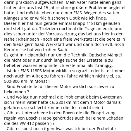
darin praktisch aufgewachsen. Mein Vater hatte einen ganz
frühen der uns fast 15 Jahre ohne größere Probleme begleitet
hatte. Und möchte eben nur einen EMS. Wegen des satten
Klanges und er wirklcih schönen Optik wie ich finde.
Dieser hier hat nun gerade einmal knapp 118Tkm gelaufen
und steht gut da. Trotzdem nochmal die Frage an euch, und
dies schon unter der Vorraussetzung das bei uns hier in der
Nähe ( Rheinbach ) noch eine freie Werkstatt ist die bereits in
den Siebzigern Saab Werkstatt war und dann doch evtl, noch
Kenntnisse hat von frühen Saab.
Es geht mir eigentlich nur um die Technik. Optische Mängel
die nicht oder nur durch lange suche der Ersatzteile zu
beheben waären empfinde ich ersteinmal als 2.ranigig.
- Ist der EMS 118PS Motor wirklich so grazil, oder ist er immer
noch auch im Alltag zu fahren ( Fahre wirklich nicht viel, ca.
500-800 Km im Monat )
- Sind Ersatzteile für diesen Motor wirklich so schwer zu
bekommen ?
- Und wo lag nun nochmal die Problematik beim B-Motor an
sich ( mein Vater hatte ca. 280Tkm mit dem 1.Motor damals
gefahren, so schlecht können die doch nicht sein )
- Gibt es Unterschiede in den Boxen die die Einspritzung
regeln von Bosch ( Habe gehört das auch bei einem Schaden
die des VW 412 passen ) ?
- Gibt es sonst noch irgendwas was ich bei der Probefahrt