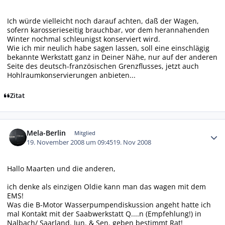
Ich würde vielleicht noch darauf achten, daß der Wagen,
sofern karosserieseitig brauchbar, vor dem herannahenden
Winter nochmal schleunigst konserviert wird.
Wie ich mir neulich habe sagen lassen, soll eine einschlägig
bekannte Werkstatt ganz in Deiner Nähe, nur auf der anderen
Seite des deutsch-französischen Grenzflusses, jetzt auch
Hohlraumkonservierungen anbieten...
Zitat
Autor-Statistiken
Mela-Berlin
Mitglied
19. November 2008 um 09:45
19. Nov 2008
Hallo Maarten und die anderen,
ich denke als einzigen Oldie kann man das wagen mit dem
EMS!
Was die B-Motor Wasserpumpendiskussion angeht hatte ich
mal Kontakt mit der Saabwerkstatt Q....n (Empfehlung!) in
Nalbach/ Saarland. Jun. & Sen. geben bestimmt Rat!