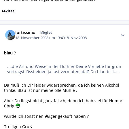
Zitat
Autor-Statistiken
fortissimo
Mitglied
18. November 2008 um 13:49
18. Nov 2008
blau ?
....die Art und Weise in der Du hier Deine Vorliebe für grün
vorträgst lässt einen ja fast vermuten, daß Du blau bist.....
Da muß ich Dir leider widersprechen, da ich keinen Alkohol
trinke. Blau ist nur meine olle Mühle .
Aber Du liegst nicht ganz falsch, denn ich hab viel für Humor
übrig
würde ich sonst nen 96iger gekauft haben ?
Trolligen Gruß