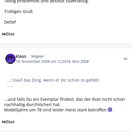
-völlig problemlos und absolut zuverlässig.
Trolligen Gruß
Detlef
Zitat
Autor-Statistiken
klaus
Mitglied
18. November 2008 um 12:24
18. Nov 2008
...! Kauf das Ding, wenn er Dir schon so gefällt.
.....
...und falls Du ein Exemplar findest, das der Rost nicht schon
nachhaltig durchlöchert hat.
Modelljahre um 78 sind leider meist stark betroffen.
Zitat