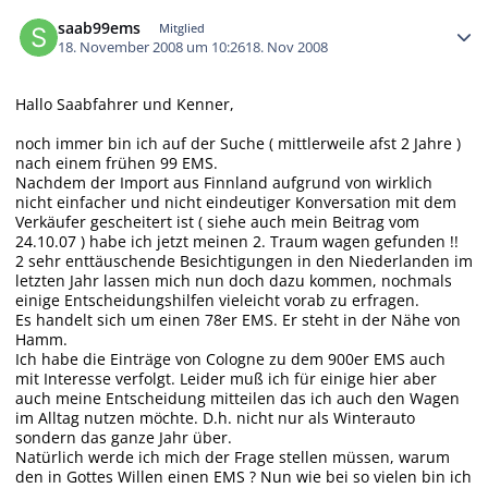
Autor-Statistiken
saab99ems
Mitglied
18. November 2008 um 10:26
18. Nov 2008
Hallo Saabfahrer und Kenner,
noch immer bin ich auf der Suche ( mittlerweile afst 2 Jahre )
nach einem frühen 99 EMS.
Nachdem der Import aus Finnland aufgrund von wirklich
nicht einfacher und nicht eindeutiger Konversation mit dem
Verkäufer gescheitert ist ( siehe auch mein Beitrag vom
24.10.07 ) habe ich jetzt meinen 2. Traum wagen gefunden !!
2 sehr enttäuschende Besichtigungen in den Niederlanden im
letzten Jahr lassen mich nun doch dazu kommen, nochmals
einige Entscheidungshilfen vieleicht vorab zu erfragen.
Es handelt sich um einen 78er EMS. Er steht in der Nähe von
Hamm.
Ich habe die Einträge von Cologne zu dem 900er EMS auch
mit Interesse verfolgt. Leider muß ich für einige hier aber
auch meine Entscheidung mitteilen das ich auch den Wagen
im Alltag nutzen möchte. D.h. nicht nur als Winterauto
sondern das ganze Jahr über.
Natürlich werde ich mich der Frage stellen müssen, warum
den in Gottes Willen einen EMS ? Nun wie bei so vielen bin ich