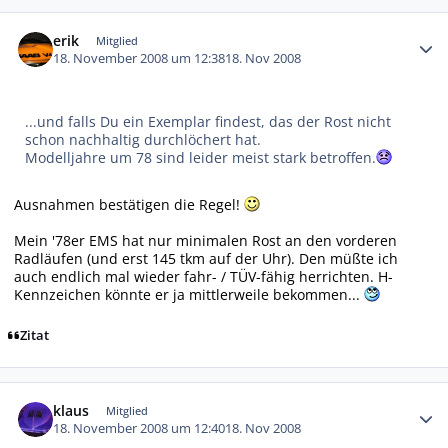
Autor-Statistiken
erik
Mitglied
18. November 2008 um 12:38
18. Nov 2008
...und falls Du ein Exemplar findest, das der Rost nicht
schon nachhaltig durchlöchert hat.
Modelljahre um 78 sind leider meist stark betroffen.
Ausnahmen bestätigen die Regel!
Mein '78er EMS hat nur minimalen Rost an den vorderen
Radläufen (und erst 145 tkm auf der Uhr). Den müßte ich
auch endlich mal wieder fahr- / TÜV-fähig herrichten. H-
Kennzeichen könnte er ja mittlerweile bekommen...
Zitat
Autor-Statistiken
klaus
Mitglied
18. November 2008 um 12:40
18. Nov 2008