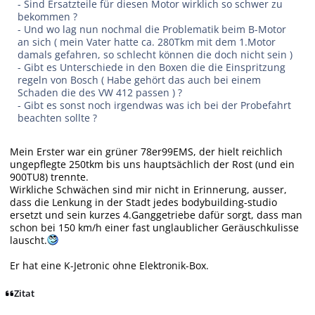
- Sind Ersatzteile für diesen Motor wirklich so schwer zu
bekommen ?
- Und wo lag nun nochmal die Problematik beim B-Motor
an sich ( mein Vater hatte ca. 280Tkm mit dem 1.Motor
damals gefahren, so schlecht können die doch nicht sein )
- Gibt es Unterschiede in den Boxen die die Einspritzung
regeln von Bosch ( Habe gehört das auch bei einem
Schaden die des VW 412 passen ) ?
- Gibt es sonst noch irgendwas was ich bei der Probefahrt
beachten sollte ?
Mein Erster war ein grüner 78er99EMS, der hielt reichlich
ungepflegte 250tkm bis uns hauptsächlich der Rost (und ein
900TU8) trennte.
Wirkliche Schwächen sind mir nicht in Erinnerung, ausser,
dass die Lenkung in der Stadt jedes bodybuilding-studio
ersetzt und sein kurzes 4.Ganggetriebe dafür sorgt, dass man
schon bei 150 km/h einer fast unglaublicher Geräuschkulisse
lauscht.
Er hat eine K-Jetronic ohne Elektronik-Box.
Zitat