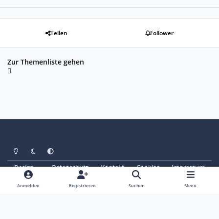
Teilen
Follower
Zur Themenliste gehen
Heller Modus
Dunkler Modus
Systemeinstellung
Design
Datenschutz
Kontakt
Cookies
Impressum
© Copyright 2025 - SAABoteure e. V.
Powered by
Invision Community
Anmelden
Registrieren
Suchen
Menü