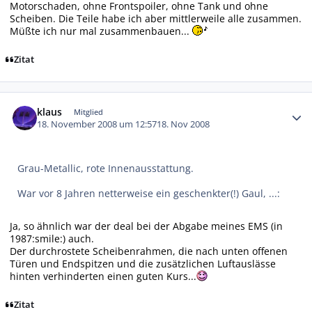
Motorschaden, ohne Frontspoiler, ohne Tank und ohne
Scheiben. Die Teile habe ich aber mittlerweile alle zusammen.
Müßte ich nur mal zusammenbauen...
Zitat
Autor-Statistiken
klaus
Mitglied
18. November 2008 um 12:57
18. Nov 2008
Grau-Metallic, rote Innenausstattung.
War vor 8 Jahren netterweise ein geschenkter(!) Gaul, ...:
Ja, so ähnlich war der deal bei der Abgabe meines EMS (in
1987:smile:) auch.
Der durchrostete Scheibenrahmen, die nach unten offenen
Türen und Endspitzen und die zusätzlichen Luftauslässe
hinten verhinderten einen guten Kurs...
Zitat