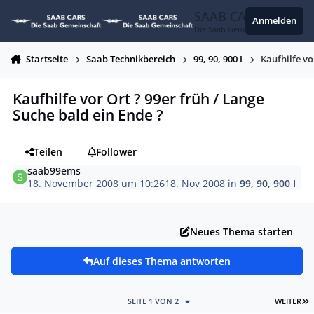
Zum Inhalt springen
SAAB CARS
Anmelden
Die Saab Gemeinschaft
Startseite
Saab Technikbereich
99, 90, 900 I
Kaufhilfe vo
Kaufhilfe vor Ort ? 99er früh / Lange
Suche bald ein Ende ?
Teilen
Follower
saab99ems
18. November 2008 um 10:26
18. Nov 2008
in
99, 90, 900 I
Neues Thema starten
Auf dieses Thema antworten
L
SEITE 1 VON 2
WEITER