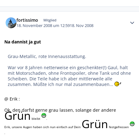
Autor-Statistiken
fortissimo
Mitglied
18. November 2008 um 12:59
18. Nov 2008
Na dannist ja gut
Grau-Metallic, rote Innenausstattung.
War vor 8 Jahren netterweise ein geschenkter(!) Gaul, halt
mit Motorschaden, ohne Frontspoiler, ohne Tank und ohne
Scheiben. Die Teile habe ich aber mittlerweile alle
zusammen. Müßte ich nur mal zusammenbauen...
@ Erik :
Ok, den darfst gerne grau lassen, solange der andere
Grün
bleibt
.
Grün
Erik, unsere Augen haben sich nun einfach auf Dein
festgefressen
.