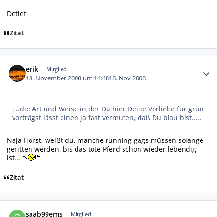
Detlef
Zitat
Autor-Statistiken
erik
Mitglied
18. November 2008 um 14:48
18. Nov 2008
....die Art und Weise in der Du hier Deine Vorliebe für grün
vorträgst lässt einen ja fast vermuten, daß Du blau bist.....
Naja Horst, weißt du, manche running gags müssen solange
geritten werden, bis das tote Pferd schon wieder lebendig
ist...
Zitat
Autor-Statistiken
saab99ems
Mitglied