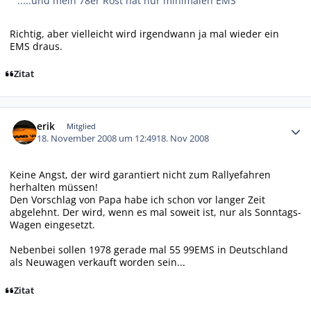
.....und mein 78er Rost hat nur minimalen EMS
Richtig, aber vielleicht wird irgendwann ja mal wieder ein
EMS draus.
Zitat
Autor-Statistiken
erik
Mitglied
18. November 2008 um 12:49
18. Nov 2008
Keine Angst, der wird garantiert nicht zum Rallyefahren
herhalten müssen!
Den Vorschlag von Papa habe ich schon vor langer Zeit
abgelehnt. Der wird, wenn es mal soweit ist, nur als Sonntags-
Wagen eingesetzt.
Nebenbei sollen 1978 gerade mal 55 99EMS in Deutschland
als Neuwagen verkauft worden sein...
Zitat