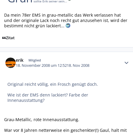
sollte Erik seiner sein...
Da mein 78er EMS in grau-metallic das Werk verlassen hat
und der originale Lack noch recht gut anzusehen ist, wird der
bestimmt nicht grün lackiert...
Zitat
Autor-Statistiken
erik
Mitglied
18. November 2008 um 12:52
18. Nov 2008
Original reicht völlig, ein Frosch genügt doch.
Wie ist der EMS denn lackiert? Farbe der
Innenausstattung?
Grau-Metallic, rote Innenausstattung.
War vor 8 Jahren netterweise ein geschenkter(!) Gaul, halt mit