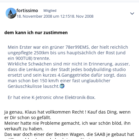
Autor-Statistiken
fortissimo
Mitglied
18. November 2008 um 12:15
18. Nov 2008
dem kann ich nur zustimmen
Mein Erster war ein grüner 78er99EMS, der hielt reichlich
ungepflegte 250tkm bis uns hauptsächlich der Rost (und
ein 900TU8) trennte.
Wirkliche Schwächen sind mir nicht in Erinnerung, ausser,
dass die Lenkung in der Stadt jedes bodybuilding-studio
ersetzt und sein kurzes 4.Ganggetriebe dafür sorgt, dass
man schon bei 150 km/h einer fast unglaublicher
Geräuschkulisse lauscht.
Er hat eine K-Jetronic ohne Elektronik-Box.
Ja genau, Klaus hat vollkommen Recht ! Kauf das Ding, wenn
er Dir schon so gefällt.
Meiner hatte nie Probleme gemacht, ich war schön blöd, ihn
verkauft zu haben.
Das war doch einer der Besten Wagen, die SAAB je gebaut hat