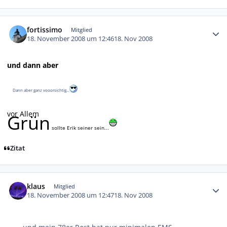
Autor-Statistiken
fortissimo
Mitglied
18. November 2008 um 12:46
18. Nov 2008
und dann aber
Dann aber ganz vooorsichtig...
vor Allem
Grün
sollte Erik seiner sein...
Zitat
Autor-Statistiken
klaus
Mitglied
18. November 2008 um 12:47
18. Nov 2008