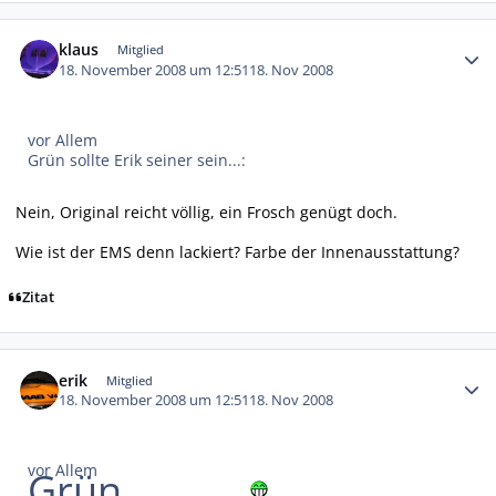
Autor-Statistiken
klaus
Mitglied
18. November 2008 um 12:51
18. Nov 2008
vor Allem
Grün sollte Erik seiner sein...:
Nein, Original reicht völlig, ein Frosch genügt doch.
Wie ist der EMS denn lackiert? Farbe der Innenausstattung?
Zitat
Autor-Statistiken
erik
Mitglied
18. November 2008 um 12:51
18. Nov 2008
vor Allem
Grün