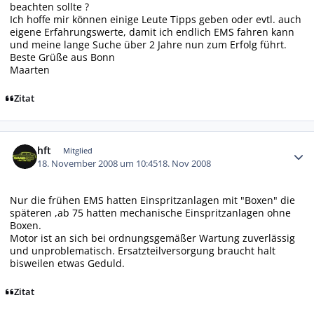
beachten sollte ?
Ich hoffe mir können einige Leute Tipps geben oder evtl. auch
eigene Erfahrungswerte, damit ich endlich EMS fahren kann
und meine lange Suche über 2 Jahre nun zum Erfolg führt.
Beste Grüße aus Bonn
Maarten
Zitat
Autor-Statistiken
hft
Mitglied
18. November 2008 um 10:45
18. Nov 2008
Nur die frühen EMS hatten Einspritzanlagen mit "Boxen" die
späteren ,ab 75 hatten mechanische Einspritzanlagen ohne
Boxen.
Motor ist an sich bei ordnungsgemäßer Wartung zuverlässig
und unproblematisch. Ersatzteilversorgung braucht halt
bisweilen etwas Geduld.
Zitat