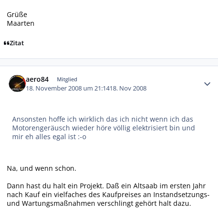
Grüße
Maarten
Zitat
Autor-Statistiken
aero84
Mitglied
18. November 2008 um 21:14
18. Nov 2008
Ansonsten hoffe ich wirklich das ich nicht wenn ich das
Motorengeräusch wieder höre völlig elektrisiert bin und
mir eh alles egal ist :-o
Na, und wenn schon.
Dann hast du halt ein Projekt. Daß ein Altsaab im ersten Jahr
nach Kauf ein vielfaches des Kaufpreises an Instandsetzungs-
und Wartungsmaßnahmen verschlingt gehört halt dazu.