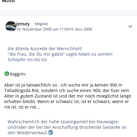
Zitat
Autor-Statistiken
jensey
Mitglied
19. November 2008 um 11:04
19. Nov 2008
die älteste Ausrede der Menschheit!
"die Frau, die Du mir gabst" sagte Adam zu seinem
Schöpfer tss tss tss
:biggrin:
Aber ist ja tatsaechlich so - ich suche mir ja keinen 900 in
Talladingsda Rot, sondern ich suche einen 900, der fuer sein
Alter in gutem Zustand ist und der mir noch moeglichst lange
erhalten bleibt. Wenn er schwarz ist, ist er schwarz, wenn er
rot ist, ist er rot...
Wahrscheinlich der hohe Leasinganteil bei Neuwagen
und/oder der bei der Anschaffung drückende Gedanke an
den Wiederverkauf.