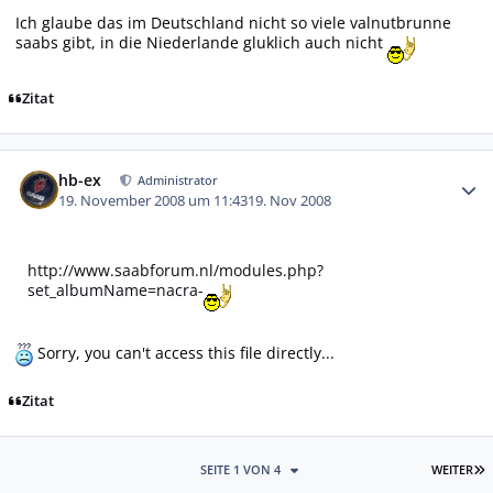
Ich glaube das im Deutschland nicht so viele valnutbrunne
saabs gibt, in die Niederlande gluklich auch nicht
Zitat
Autor-Statistiken
hb-ex
Administrator
19. November 2008 um 11:43
19. Nov 2008
http://www.saabforum.nl/modules.php?
set_albumName=nacra-
Sorry, you can't access this file directly...
Zitat
L
SEITE 1 VON 4
WEITER