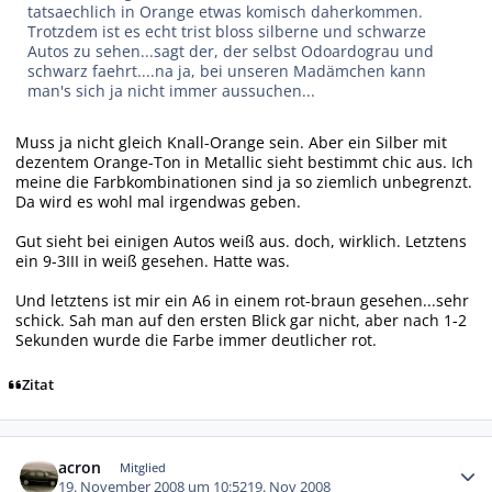
tatsaechlich in Orange etwas komisch daherkommen.
Trotzdem ist es echt trist bloss silberne und schwarze
Autos zu sehen...sagt der, der selbst Odoardograu und
schwarz faehrt....na ja, bei unseren Madämchen kann
man's sich ja nicht immer aussuchen...
Muss ja nicht gleich Knall-Orange sein. Aber ein Silber mit
dezentem Orange-Ton in Metallic sieht bestimmt chic aus. Ich
meine die Farbkombinationen sind ja so ziemlich unbegrenzt.
Da wird es wohl mal irgendwas geben.
Gut sieht bei einigen Autos weiß aus. doch, wirklich. Letztens
ein 9-3III in weiß gesehen. Hatte was.
Und letztens ist mir ein A6 in einem rot-braun gesehen...sehr
schick. Sah man auf den ersten Blick gar nicht, aber nach 1-2
Sekunden wurde die Farbe immer deutlicher rot.
Zitat
Autor-Statistiken
acron
Mitglied
19. November 2008 um 10:52
19. Nov 2008