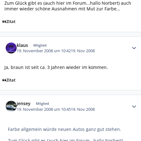
Zum Glück gibt es (auch hier im Forum...hallo Norbert) auch
immer wieder schöne Ausnahmen mit Mut zur Farbe...
Zitat
Autor-Statistiken
klaus
Mitglied
19. November 2008 um 10:42
19. Nov 2008
Ja, braun ist seit ca. 3 Jahren wieder im kommen.
Zitat
Autor-Statistiken
jensey
Mitglied
19. November 2008 um 10:45
19. Nov 2008
Farbe allgemein würde neuen Autos ganz gut stehen.
Zum Glück gibt es (auch hier im Forum...hallo Norbert)