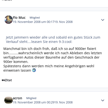
Autor-Statistiken
Flo Muc
Mitglied
19. November 2008 um 00:17
19. Nov 2008
Jetzt jammern wieder alle und sobald ein gutes Stück zum
Verkauf steht....leasen Sie einen 9-3:cool:
Manchmal bin ich doch froh, daß ich so auf 9000er fixiert
bin..........wahrscheinlich werde ich nach Ableben des letzten
verfügbaren Autos dieser Baureihe auf den Geschmack der
900er kommen.
Spätestens dann werden mich meine Angehörigen wohl
einweisen lassen
Zitat
Autor-Statistiken
acron
Mitglied
19. November 2008 um 00:29
19. Nov 2008