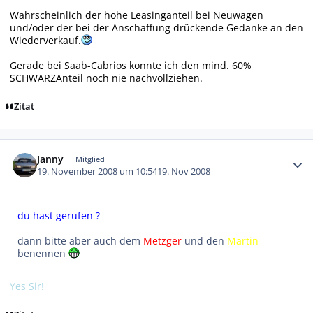
Wahrscheinlich der hohe Leasinganteil bei Neuwagen
und/oder der bei der Anschaffung drückende Gedanke an den
Wiederverkauf.
Gerade bei Saab-Cabrios konnte ich den mind. 60%
SCHWARZAnteil noch nie nachvollziehen.
Zitat
Autor-Statistiken
Janny
Mitglied
19. November 2008 um 10:54
19. Nov 2008
du hast gerufen ?
dann bitte aber auch dem
Metzger
und den
Martin
benennen
Yes Sir!