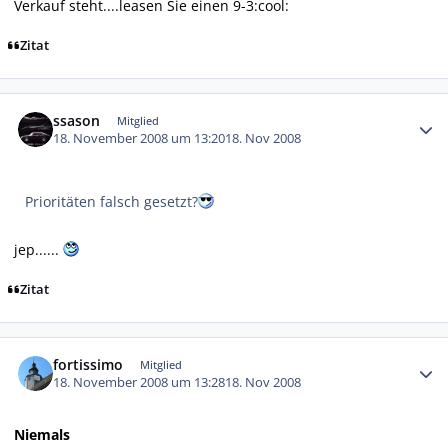
Verkauf steht....leasen Sie einen 9-3:cool:
Zitat
Autor-Statistiken
ssason
Mitglied
18. November 2008 um 13:20
18. Nov 2008
Prioritäten falsch gesetzt?
jep......
Zitat
Autor-Statistiken
fortissimo
Mitglied
18. November 2008 um 13:28
18. Nov 2008
Niemals