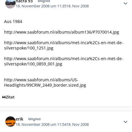
nacra 93
Mitglied
18. November 2008 um 11:35
18. Nov 2008
Aus 1984
http://www.saabforum.nl/albums/album136/P7070014.jpg
http://www.saabforum.nl/albums/met-inca%2Cs-en-met-de-
silverspoke/100_1251.jpg
http://www.saabforum.nl/albums/met-inca%2Cs-en-met-de-
silverspoke/100_0859_001.jpg
http://www.saabforum.nl/albums/US-
Headlights/99CRW_2449_border.sized.jpg
Zitat
Autor-Statistiken
erik
Mitglied
18. November 2008 um 11:54
18. Nov 2008