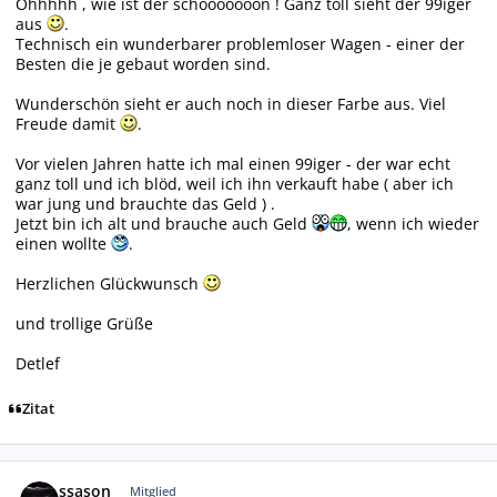
Ohhhhh , wie ist der schööööööön ! Ganz toll sieht der 99iger
aus
.
Technisch ein wunderbarer problemloser Wagen - einer der
Besten die je gebaut worden sind.
Wunderschön sieht er auch noch in dieser Farbe aus. Viel
Freude damit
.
Vor vielen Jahren hatte ich mal einen 99iger - der war echt
ganz toll und ich blöd, weil ich ihn verkauft habe ( aber ich
war jung und brauchte das Geld ) .
Jetzt bin ich alt und brauche auch Geld
, wenn ich wieder
einen wollte
.
Herzlichen Glückwunsch
und trollige Grüße
Detlef
Zitat
Autor-Statistiken
ssason
Mitglied