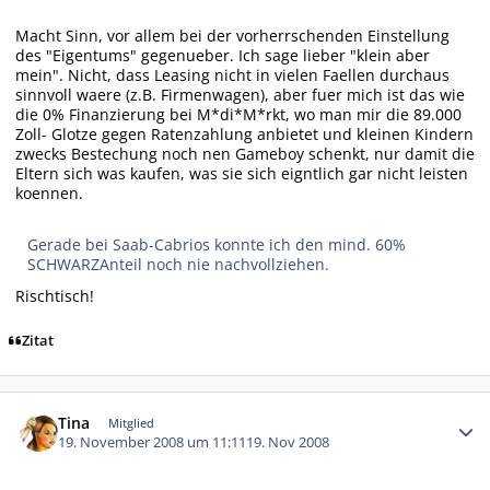
Macht Sinn, vor allem bei der vorherrschenden Einstellung
des "Eigentums" gegenueber. Ich sage lieber "klein aber
mein". Nicht, dass Leasing nicht in vielen Faellen durchaus
sinnvoll waere (z.B. Firmenwagen), aber fuer mich ist das wie
die 0% Finanzierung bei M*di*M*rkt, wo man mir die 89.000
Zoll- Glotze gegen Ratenzahlung anbietet und kleinen Kindern
zwecks Bestechung noch nen Gameboy schenkt, nur damit die
Eltern sich was kaufen, was sie sich eigntlich gar nicht leisten
koennen.
Gerade bei Saab-Cabrios konnte ich den mind. 60%
SCHWARZAnteil noch nie nachvollziehen.
Rischtisch!
Zitat
Autor-Statistiken
Tina
Mitglied
19. November 2008 um 11:11
19. Nov 2008