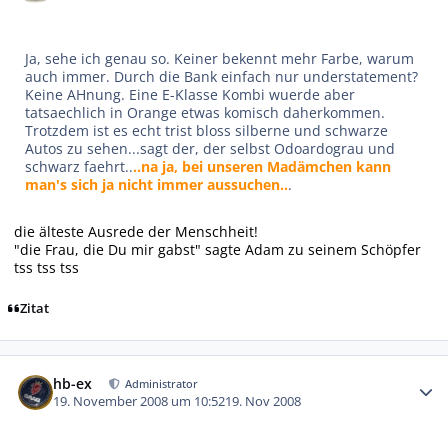
Ja, sehe ich genau so. Keiner bekennt mehr Farbe, warum
auch immer. Durch die Bank einfach nur understatement?
Keine AHnung. Eine E-Klasse Kombi wuerde aber
tatsaechlich in Orange etwas komisch daherkommen.
Trotzdem ist es echt trist bloss silberne und schwarze
Autos zu sehen...sagt der, der selbst Odoardograu und
schwarz faehrt..
..na ja, bei unseren Madämchen kann
man's sich ja nicht immer aussuchen..
.
die älteste Ausrede der Menschheit!
"die Frau, die Du mir gabst" sagte Adam zu seinem Schöpfer
tss tss tss
Zitat
Autor-Statistiken
hb-ex
Administrator
19. November 2008 um 10:52
19. Nov 2008