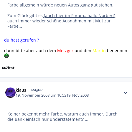
Farbe allgemein würde neuen Autos ganz gut stehen.
Zum Glück gibt es
(auch hier im Forum...hallo Norbert)
auch immer wieder schöne Ausnahmen mit Mut zur
Farbe...
du hast gerufen ?
dann bitte aber auch dem
Metzger
und den
Martin
benennen
Zitat
Autor-Statistiken
klaus
Mitglied
19. November 2008 um 10:53
19. Nov 2008
Keiner bekennt mehr Farbe, warum auch immer. Durch
die Bank einfach nur understatement? ...