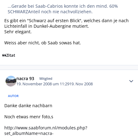
...Gerade bei Saab-Cabrios konnte ich den mind. 60%
SCHWARZAnteil noch nie nachvollziehen.
Es gibt ein "Schwarz auf ersten Blick", welches dann je nach
Lichteinfall in Dunkel-Aubergine mutiert.
Sehr elegant.
Weiss aber nicht, ob Saab sowas hat.
Zitat
Autor-Statistiken
nacra 93
Mitglied
19. November 2008 um 11:29
19. Nov 2008
AUTOR
Danke danke nachbarn
Noch etwas menr foto,s
http://www.saabforum.nl/modules.php?
set_albumName=nacra-