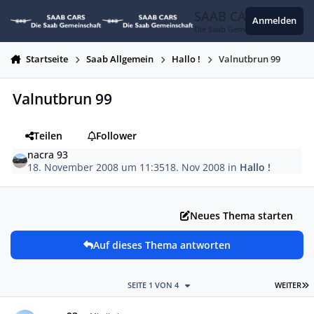
Zum Inhalt springen
SAAB CARS
Anmelden
Die Saab Gemeinschaft
Startseite
Saab Allgemein
Hallo !
Valnutbrun 99
Valnutbrun 99
Teilen
Follower
nacra 93
18. November 2008 um 11:35
18. Nov 2008
in
Hallo !
Neues Thema starten
Auf dieses Thema antworten
L
SEITE 1 VON 4
WEITER
Autor-Statistiken