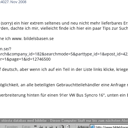
:40
27. Nov 2008
 (sorry) ein hier extrem seltenes und neu nicht mehr lieferbares E
den, dachte ich mir, vielleicht finde ich hier ein paar Tips zur S
e ich www. bildelsbasen.se
n.se/?
earch&company_id=182&searchmode=5&parttype_id=1&vpost_id=4
er=1&page=1&id=12746500
auf deutsch, aber wenn ich auf ein Teil in der Liste links klicke, kr
öglichkeit, an alle beteiligten Gebrauchtteilehändler eine Anfrage
verbreiterung hinten für einen 91er VW Bus Syncro 16", unten ein B