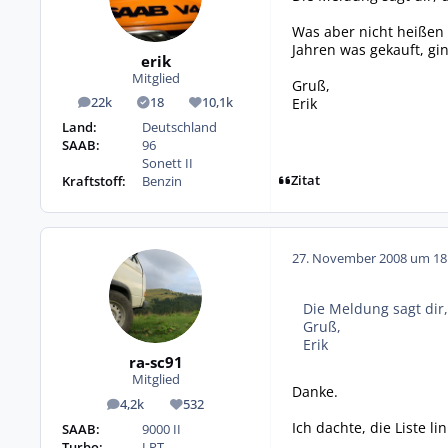
Was aber nicht heißen m
Jahren was gekauft, gi
erik
Mitglied
Gruß,
Erik
22k
18
10,1k
Beiträge
Lösungen
Reputation
Land:
Deutschland
SAAB:
96
Sonett II
Zitat
Kraftstoff:
Benzin
27. November 2008 um 18
Die Meldung sagt dir,
Gruß,
Erik
ra-sc91
Mitglied
Danke.
4,2k
532
Beiträge
Reputation
Ich dachte, die Liste l
SAAB:
9000 II
Turbo:
LPT