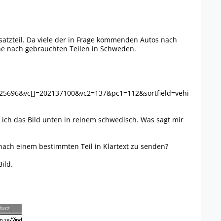
rsatzteil. Da viele der in Frage kommenden Autos nach
uche nach gebrauchten Teilen in Schweden.
225696&vc
[]=202137100&vc2=137&pc1=112&sortfield=vehi
iege ich das Bild unten in reinem schwedisch. Was sagt mir
 nach einem bestimmten Teil in Klartext zu senden?
ild.