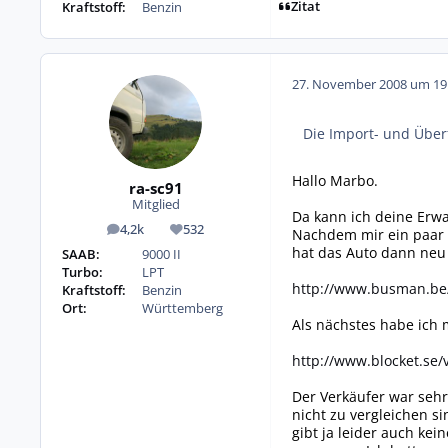
Zitat
Kraftstoff:
Benzin
27. November 2008 um 19
Die Import- und Über
Hallo Marbo.
ra-sc91
Mitglied
Da kann ich deine Erwar
4,2k
532
Nachdem mir ein paar F
Beiträge
Reputation
hat das Auto dann neu 
SAAB:
9000 II
Turbo:
LPT
http://www.busman.be
Kraftstoff:
Benzin
Ort:
Württemberg
Als nächstes habe ich 
http://www.blocket.se/
Der Verkäufer war sehr
nicht zu vergleichen s
gibt ja leider auch ke