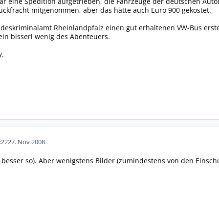
ar eine Spedition aufgetrieben, die Fahrzeuge der deutschen Aut
ückfracht mitgenommen, aber das hätte auch Euro 900 gekostet.
ndeskriminalamt Rheinlandpfalz einen gut erhaltenen VW-Bus erste
ein bisserl wenig des Abenteuers.
y.
:22
27. Nov 2008
besser so). Aber wenigstens Bilder (zumindestens von den Einsch