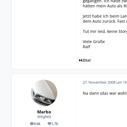
gegangen. Ich hatte zw
hätten mein Auto als R
Jetzt habe ich beim La
dem Auto zurück. Fast 
Tut mir leid, keine Stor
Viele Grüße
Ralf
Zitat
27. November 2008 um 19
Na dann (das war wohl 
Marbo
Mitglied
9,6k
1,7k
Beiträge
Reputation