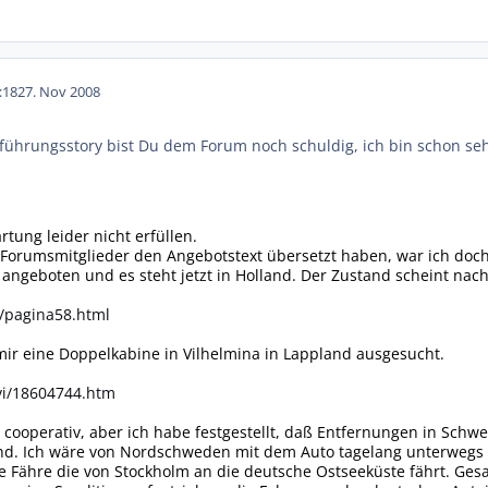
:18
27. Nov 2008
führungsstory bist Du dem Forum noch schuldig, ich bin schon se
tung leider nicht erfüllen.
orumsmitglieder den Angebotstext übersetzt haben, war ich doch 
angeboten und es steht jetzt in Holland. Der Zustand scheint nach 
/pagina58.html
mir eine Doppelkabine in Vilhelmina in Lappland ausgesucht.
vi/18604744.htm
 cooperativ, aber ich habe festgestellt, daß Entfernungen in Sch
ind. Ich wäre von Nordschweden mit dem Auto tagelang unterwegs g
ine Fähre die von Stockholm an die deutsche Ostseeküste fährt. G