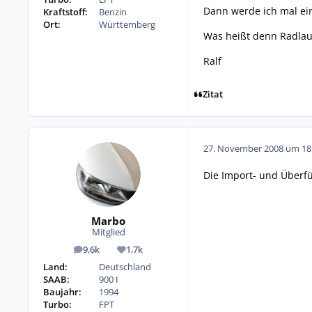
Dann werde ich mal ei
Kraftstoff:
Benzin
Ort:
Württemberg
Was heißt denn Radlau
Ralf
Zitat
27. November 2008 um 18
Die Import- und Überfü
Marbo
Mitglied
9,6k
1,7k
Beiträge
Reputation
Land:
Deutschland
SAAB:
900 I
Baujahr:
1994
Turbo:
FPT