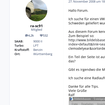
27. November 2008 um 18
Hallo Forum.
Ich suche für einen VW
Schweden geliefert wur
ra-sc91
Mitglied
Aus diesem Forum kenn
Zum Beispiel so:
4,2k
532
Beiträge
Reputation
http://www.bildelsbase
SAAB:
9000 II
index=default&link=s
Turbo:
LPT
clemodelyear&sortord
Kraftstoff:
Benzin
Ort:
Württemberg
Ein Teil der Seite ist 
das?
Gibt es irgendwo die M
Ich suche eine Radlauf
Danke für alle Tips.
Viele Grüße
Ralf