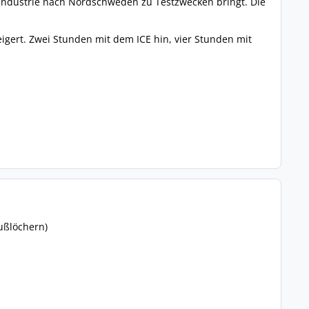
oindustrie nach Nordschweden zu Testzwecken bringt. Die
igert. Zwei Stunden mit dem ICE hin, vier Stunden mit
ußlöchern)