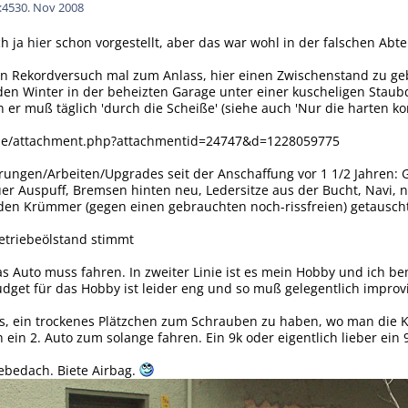
:45
30. Nov 2008
ch ja
hier
schon vorgestellt, aber das war wohl in der falschen Abte
n Rekordversuch mal zum Anlass, hier einen Zwischenstand zu geb
 den Winter in der beheizten Garage unter einer kuscheligen Stau
 er muß täglich 'durch die Scheiße' (siehe auch 'Nur die harten 
.de/attachment.php?attachmentid=24747&d=1228059775
ungen/Arbeiten/Upgrades seit der Anschaffung vor 1 1/2 Jahren: 
r Auspuff, Bremsen hinten neu, Ledersitze aus der Bucht, Navi, n
 den Krümmer (gegen einen gebrauchten noch-rissfreien) getauscht
etriebeölstand stimmt
 das Auto muss fahren. In zweiter Linie ist es mein Hobby und ich b
udget für das Hobby ist leider eng und so muß gelegentlich improv
es, ein trockenes Plätzchen zum Schrauben zu haben, wo man die 
ein 2. Auto zum solange fahren. Ein 9k oder eigentlich lieber ein 
ebedach. Biete Airbag.