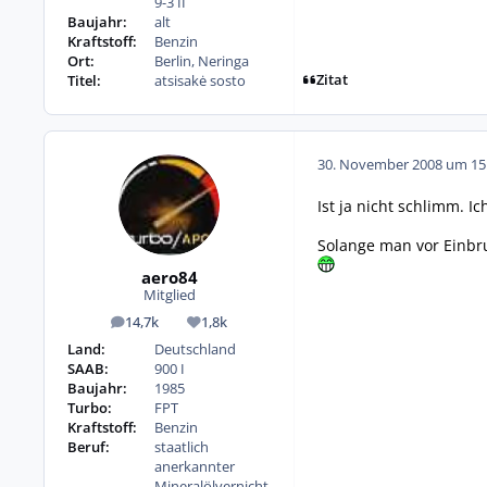
9-3 II
Baujahr:
alt
Kraftstoff:
Benzin
Ort:
Berlin, Neringa
Zitat
Titel:
atsisakė sosto
30. November 2008 um 15
Ist ja nicht schlimm. I
Solange man vor Einbru
aero84
Mitglied
14,7k
1,8k
Beiträge
Reputation
Land:
Deutschland
SAAB:
900 I
Baujahr:
1985
Turbo:
FPT
Kraftstoff:
Benzin
Beruf:
staatlich
anerkannter
Mineralölvernicht