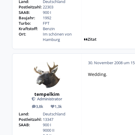
Land:
Deutschland
Postleitzahl:
22303
SAAB:
900 I
Baujahr:
1992
Turbo:
FPT
Kraftstoff:
Benzin
Ort:
Im schönen von
Zitat
Hamburg
30. November 2008 um 15
Wedding.
tempelkim
Administrator
3,8k
1,3k
Beiträge
Reputation
Land:
Deutschland
Postleitzahl:
13347
SAAB:
900 I
9000 II