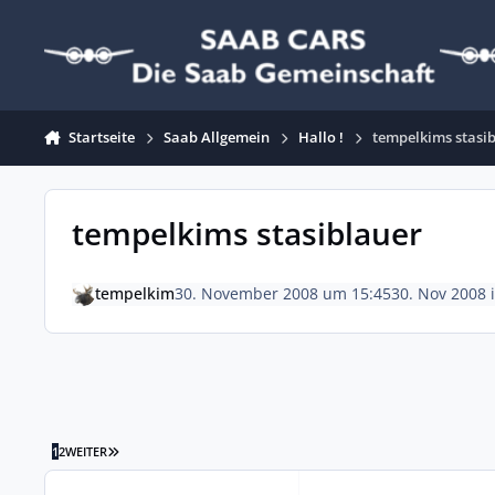
Zum Inhalt springen
Startseite
Saab Allgemein
Hallo !
tempelkims stasi
tempelkims stasiblauer
tempelkim
30. November 2008 um 15:45
30. Nov 2008
LETZTE SEITE
1
2
WEITER