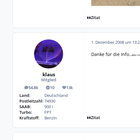
Zitat
1. Dezember 2008 um 13:2
Danke für die Info..
aber ni
klaus
Mitglied
54,8k
10
13k
Beiträge
Lösungen
Reputation
Land:
Deutschland
Postleitzahl:
74930
SAAB:
900 I
Turbo:
FPT
Zitat
Kraftstoff:
Benzin