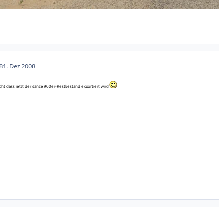
8
1. Dez 2008
cht dass jetzt der ganze 900er-Restbestand exportiert wird.