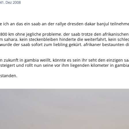
4
1. Dez 2008
te ich an das ein saab an der rallye dresden dakar banjul teilnehm
 7.800 km ohne jegliche probleme. der saab trotze den afrikanische
 sahara. kein steckenbleiben hinderte die weiterfahrt, kein schle
 wurde der saab sofort zum liebling gekürt. afrikaner bestaunte
in zukunft in gambia weillt, könnte es sein ihr seht den einzigen 
rsteigert und rollt nun seine vor ihm liegenden kilometer in gambi
estanden.