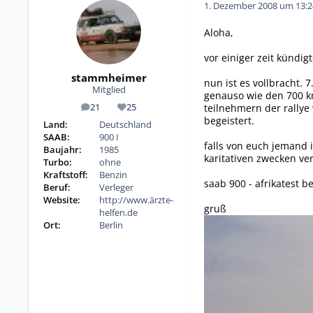
1. Dezember 2008 um 13:2
Aloha,
vor einiger zeit kündig
stammheimer
nun ist es vollbracht.
Mitglied
genauso wie den 700 km
teilnehmern der rallye
21
25
Beiträge
Reputation
begeistert.
Land:
Deutschland
SAAB:
900 I
falls von euch jemand 
Baujahr:
1985
karitativen zwecken ve
Turbo:
ohne
Kraftstoff:
Benzin
saab 900 - afrikatest b
Beruf:
Verleger
Website:
http://www.ärzte-
gruß
helfen.de
Ort:
Berlin