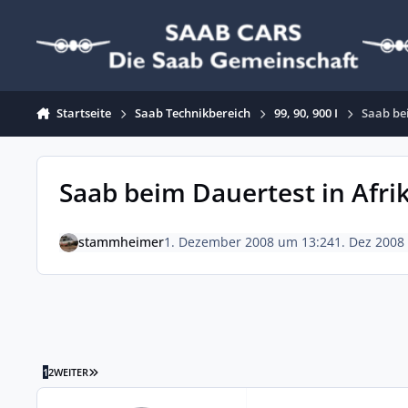
Zum Inhalt springen
Startseite
Saab Technikbereich
99, 90, 900 I
Saab be
Saab beim Dauertest in Afri
stammheimer
1. Dezember 2008 um 13:24
1. Dez 2008
LETZTE SEITE
1
2
WEITER