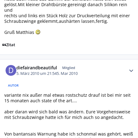
gelöst.Mit kleiner Drahtbürste gereinigt danach Silikon rein
und
rechts und links ein Stück Holz zur Druckverteilung mit einer
Schraubzwinge geklemmt,aushärten lassen,fertig.
Gruß Matthias
Zitat
Autor-Statistiken
diefairandbeautiful
Mitglied
5. März 2010 um 21:54
5. Mar 2010
AUTOR
variante nix außer mal etwas rostschutz drauf ist bei mir seit
15 monaten auch state of the art....
aber daran wird sich bald was ändern. Eure Vorgehensweise
mit Schraubzwinge hatte ich für mich auch so angedacht.
Von bantansais Warnung habe ich schonmal was gehört, weiß