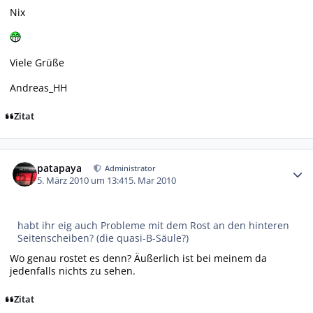
Nix
Viele Grüße
Andreas_HH
Zitat
Autor-Statistiken
patapaya
Administrator
5. März 2010 um 13:41
5. Mar 2010
habt ihr eig auch Probleme mit dem Rost an den hinteren
Seitenscheiben? (die quasi-B-Säule?)
Wo genau rostet es denn? Äußerlich ist bei meinem da
jedenfalls nichts zu sehen.
Zitat