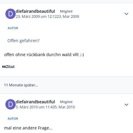
Autor-Statistiken
diefairandbeautiful
Mitglied
23. März 2009 um 12:12
23. Mar 2009
AUTOR
Offen gefahren?
offen ohne rückbank durchn wald vllt ;-)
Zitat
11 Monate später...
Autor-Statistiken
diefairandbeautiful
Mitglied
5. März 2010 um 11:43
5. Mar 2010
AUTOR
mal eine andere Frage...