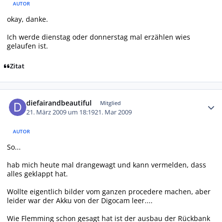
AUTOR
okay, danke.
Ich werde dienstag oder donnerstag mal erzählen wies
gelaufen ist.
Zitat
Autor-Statistiken
diefairandbeautiful
Mitglied
21. März 2009 um 18:19
21. Mar 2009
AUTOR
So...
hab mich heute mal drangewagt und kann vermelden, dass
alles geklappt hat.
Wollte eigentlich bilder vom ganzen procedere machen, aber
leider war der Akku von der Digocam leer....
Wie Flemming schon gesagt hat ist der ausbau der Rückbank