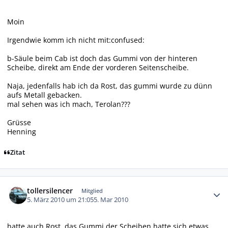
Moin
Irgendwie komm ich nicht mit:confused:
b-Säule beim Cab ist doch das Gummi von der hinteren
Scheibe, direkt am Ende der vorderen Seitenscheibe.
Naja, jedenfalls hab ich da Rost, das gummi wurde zu dünn
aufs Metall gebacken.
mal sehen was ich mach, Terolan???
Grüsse
Henning
Zitat
Autor-Statistiken
tollersilencer
Mitglied
5. März 2010 um 21:05
5. Mar 2010
hatte auch Rost, das Gummi der Scheiben hatte sich etwas