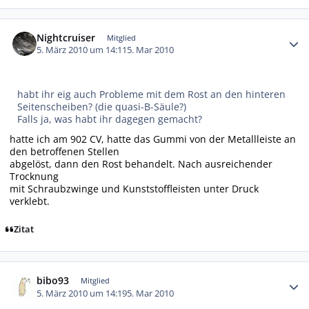
Autor-Statistiken
Nightcruiser
Mitglied
5. März 2010 um 14:11
5. Mar 2010
habt ihr eig auch Probleme mit dem Rost an den hinteren
Seitenscheiben? (die quasi-B-Säule?)
Falls ja, was habt ihr dagegen gemacht?
hatte ich am 902 CV, hatte das Gummi von der Metallleiste an
den betroffenen Stellen
abgelöst, dann den Rost behandelt. Nach ausreichender
Trocknung
mit Schraubzwinge und Kunststoffleisten unter Druck
verklebt.
Zitat
Autor-Statistiken
bibo93
Mitglied
5. März 2010 um 14:19
5. Mar 2010