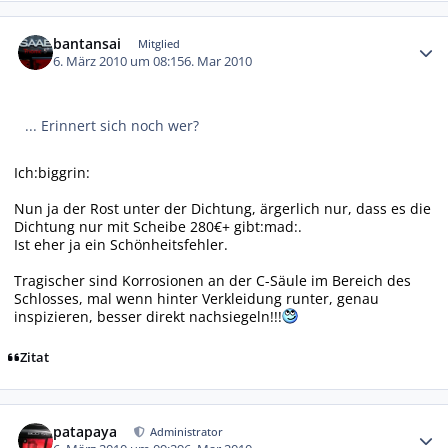
Autor-Statistiken
bantansai
Mitglied
6. März 2010 um 08:15
6. Mar 2010
... Erinnert sich noch wer?
Ich:biggrin:
Nun ja der Rost unter der Dichtung, ärgerlich nur, dass es die
Dichtung nur mit Scheibe 280€+ gibt:mad:.
Ist eher ja ein Schönheitsfehler.
Tragischer sind Korrosionen an der C-Säule im Bereich des
Schlosses, mal wenn hinter Verkleidung runter, genau
inspizieren, besser direkt nachsiegeln!!!
Zitat
Autor-Statistiken
patapaya
Administrator