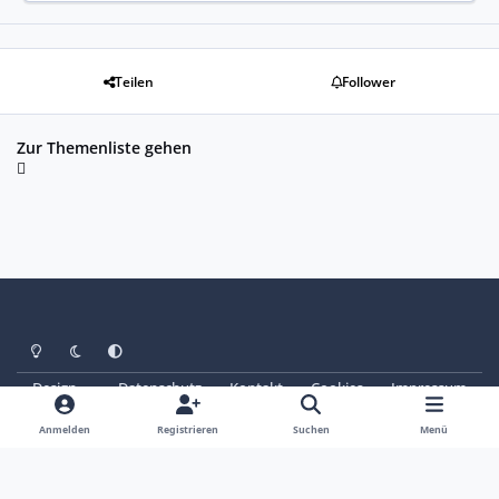
Teilen
Follower
Zur Themenliste gehen
Heller Modus
Dunkler Modus
Systemeinstellung
Design
Datenschutz
Kontakt
Cookies
Impressum
© Copyright 2025 - SAABoteure e. V.
Powered by
Invision Community
Anmelden
Registrieren
Suchen
Menü