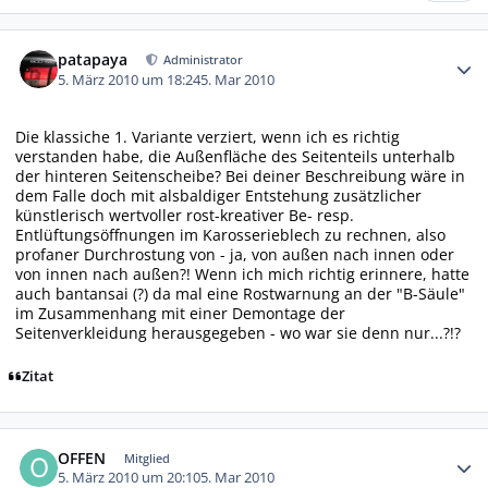
Autor-Statistiken
patapaya
Administrator
5. März 2010 um 18:24
5. Mar 2010
Die klassiche 1. Variante verziert, wenn ich es richtig
verstanden habe, die Außenfläche des Seitenteils unterhalb
der hinteren Seitenscheibe? Bei deiner Beschreibung wäre in
dem Falle doch mit alsbaldiger Entstehung zusätzlicher
künstlerisch wertvoller rost-kreativer Be- resp.
Entlüftungsöffnungen im Karosserieblech zu rechnen, also
profaner Durchrostung von - ja, von außen nach innen oder
von innen nach außen?! Wenn ich mich richtig erinnere, hatte
auch bantansai (?) da mal eine Rostwarnung an der "B-Säule"
im Zusammenhang mit einer Demontage der
Seitenverkleidung herausgegeben - wo war sie denn nur...?!?
Zitat
Autor-Statistiken
OFFEN
Mitglied
5. März 2010 um 20:10
5. Mar 2010