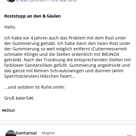
6. März 2010 um 11:37
6. Mar 2010
Roststopp an den B-Säulen
Hallo,
ich habe vor 4 Jahren auch das Problem mit dem Rost unter
der Gummierung gehabt. Ich habe dann den losen Rost unter
der Gummierung so weit möglich entfernt (Cuttermessermit
schmaler Klinge) und die Stellen ordentlich mit BRUNOX
getränkt. Nach der Trocknung die entsprechenden Stellen mit
farblosen Sanitärsilikon gefüllt, Gummierung angedrückt und
das ganze mit kleinen Schraubzwingen und dünnen (4mm
Sperrholzleisten) Hölzchen fixiert...
...und seitdem ist Ruhe:smile:
Gruß kater546
Zitat
Autor-Statistiken
bantansai
Mitglied