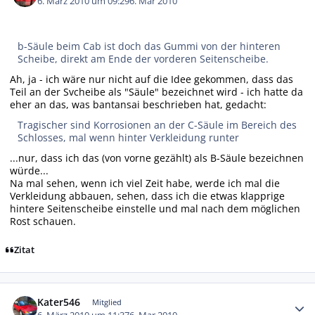
6. März 2010 um 09:29
6. Mar 2010
b-Säule beim Cab ist doch das Gummi von der hinteren
Scheibe, direkt am Ende der vorderen Seitenscheibe.
Ah, ja - ich wäre nur nicht auf die Idee gekommen, dass das
Teil an der Svcheibe als "Säule" bezeichnet wird - ich hatte da
eher an das, was bantansai beschrieben hat, gedacht:
Tragischer sind Korrosionen an der C-Säule im Bereich des
Schlosses, mal wenn hinter Verkleidung runter
...nur, dass ich das (von vorne gezählt) als B-Säule bezeichnen
würde...
Na mal sehen, wenn ich viel Zeit habe, werde ich mal die
Verkleidung abbauen, sehen, dass ich die etwas klapprige
hintere Seitenscheibe einstelle und mal nach dem möglichen
Rost schauen.
Zitat
Autor-Statistiken
Kater546
Mitglied