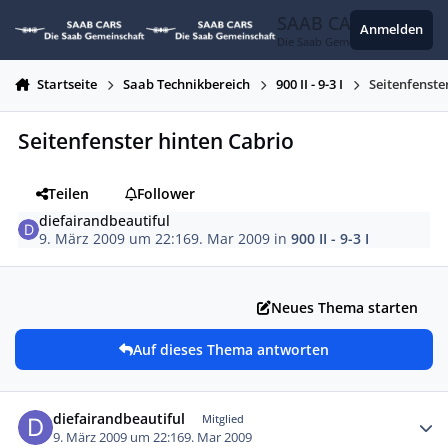
Zum Inhalt springen
SAAB CARS
Anmelden
Die Saab Gemeinschaft
Startseite
Saab Technikbereich
900 II - 9-3 I
Seitenfenste
Seitenfenster hinten Cabrio
Teilen
Follower
diefairandbeautiful
9. März 2009 um 22:16
9. Mar 2009
in
900 II - 9-3 I
Neues Thema starten
Auf dieses Thema antworten
Autor-Statistiken
diefairandbeautiful
Mitglied
9. März 2009 um 22:16
9. Mar 2009