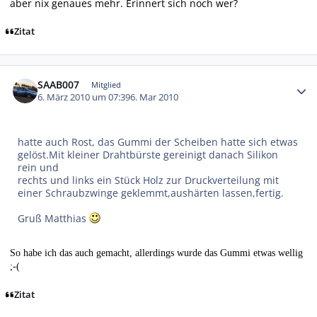
aber nix genaues mehr. Erinnert sich noch wer?
Zitat
Autor-Statistiken
SAAB007
Mitglied
6. März 2010 um 07:39
6. Mar 2010
hatte auch Rost, das Gummi der Scheiben hatte sich etwas
gelöst.Mit kleiner Drahtbürste gereinigt danach Silikon
rein und
rechts und links ein Stück Holz zur Druckverteilung mit
einer Schraubzwinge geklemmt,aushärten lassen,fertig.
Gruß Matthias
So habe ich das auch gemacht, allerdings wurde das Gummi etwas wellig
;-(
Zitat