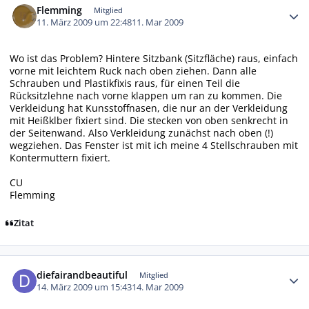
Flemming
Mitglied
11. März 2009 um 22:48
11. Mar 2009
Wo ist das Problem? Hintere Sitzbank (Sitzfläche) raus, einfach
vorne mit leichtem Ruck nach oben ziehen. Dann alle
Schrauben und Plastikfixis raus, für einen Teil die
Rücksitzlehne nach vorne klappen um ran zu kommen. Die
Verkleidung hat Kunsstoffnasen, die nur an der Verkleidung
mit Heißklber fixiert sind. Die stecken von oben senkrecht in
der Seitenwand. Also Verkleidung zunächst nach oben (!)
wegziehen. Das Fenster ist mit ich meine 4 Stellschrauben mit
Kontermuttern fixiert.
CU
Flemming
Zitat
Autor-Statistiken
diefairandbeautiful
Mitglied
14. März 2009 um 15:43
14. Mar 2009