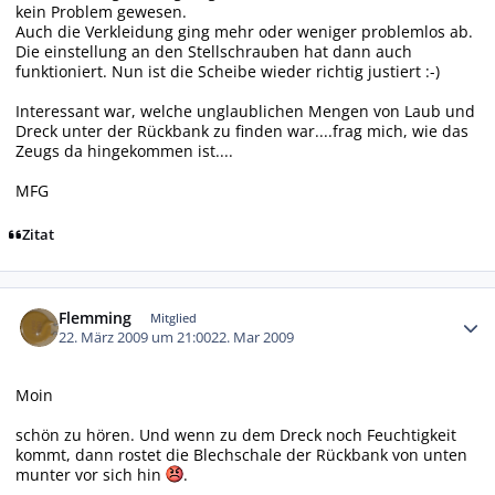
kein Problem gewesen.
Auch die Verkleidung ging mehr oder weniger problemlos ab.
Die einstellung an den Stellschrauben hat dann auch
funktioniert. Nun ist die Scheibe wieder richtig justiert :-)
Interessant war, welche unglaublichen Mengen von Laub und
Dreck unter der Rückbank zu finden war....frag mich, wie das
Zeugs da hingekommen ist....
MFG
Zitat
Autor-Statistiken
Flemming
Mitglied
22. März 2009 um 21:00
22. Mar 2009
Moin
schön zu hören. Und wenn zu dem Dreck noch Feuchtigkeit
kommt, dann rostet die Blechschale der Rückbank von unten
munter vor sich hin
.