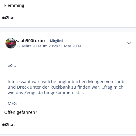
Flemming
Zitat
Autor-Statistiken
saab900turbo
Mitglied
22. März 2009 um 23:29
22. Mar 2009
So...
Interessant war, welche unglaublichen Mengen von Laub
und Dreck unter der Rückbank zu finden war....frag mich,
wie das Zeugs da hingekommen ist....
MFG
Offen gefahren?
Zitat