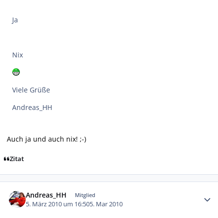
Ja
Nix
Viele Grüße
Andreas_HH
Auch ja und auch nix! ;-)
Zitat
Autor-Statistiken
Andreas_HH
Mitglied
5. März 2010 um 16:50
5. Mar 2010