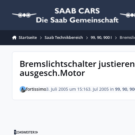
Zum Inhalt springen
Startseite
Saab Technikbereich
99, 90, 900 I
Bremsli
Bremslichtschalter justiere
ausgesch.Motor
fortissimo
3. Juli 2005 um 15:16
3. Jul 2005
in
99, 90, 90
LETZTE SEITE
1
2
3
4
5
WEITER