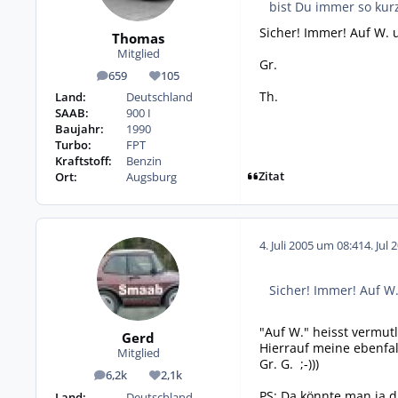
bist Du immer so kur
Sicher! Immer! Auf W. 
Thomas
Mitglied
Gr.
659
105
Beiträge
Reputation
Th.
Land:
Deutschland
SAAB:
900 I
Baujahr:
1990
Turbo:
FPT
Kraftstoff:
Benzin
Zitat
Ort:
Augsburg
4. Juli 2005 um 08:41
4. Jul 
Sicher! Immer! Auf W.
"Auf W." heisst vermutl
Gerd
Hierrauf meine ebenfal
Mitglied
Gr. G. ;-)))
6,2k
2,1k
Beiträge
Reputation
PS: Da könnte man ja d
Land:
Deutschland