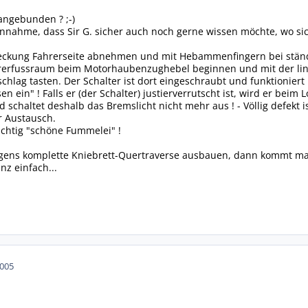
angebunden ? ;-)
Annahme, dass Sir G. sicher auch noch gerne wissen möchte, wo sich
eckung Fahrerseite abnehmen und mit Hebammenfingern bei ständig
hrerfussraum beim Motorhaubenzughebel beginnen und mit der li
hlag tasten. Der Schalter ist dort eingeschraubt und funktioniert
sen ein" ! Falls er (der Schalter) justierverrutscht ist, wird er be
chaltet deshalb das Bremslicht nicht mehr aus ! - Völlig defekt is
r Austausch.
 richtig "schöne Fummelei" !
ngens komplette Kniebrett-Quertraverse ausbauen, dann kommt man 
nz einfach...
2005