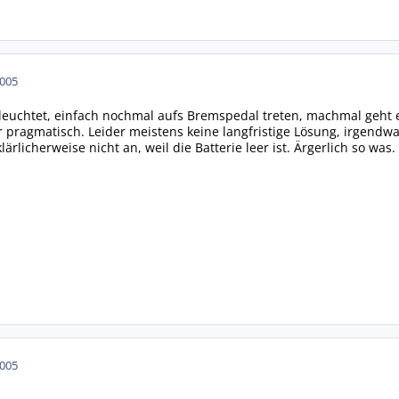
2005
 leuchtet, einfach nochmal aufs Bremspedal treten, machmal geht e
 pragmatisch. Leider meistens keine langfristige Lösung, irgendw
ärlicherweise nicht an, weil die Batterie leer ist. Ärgerlich so was.
2005