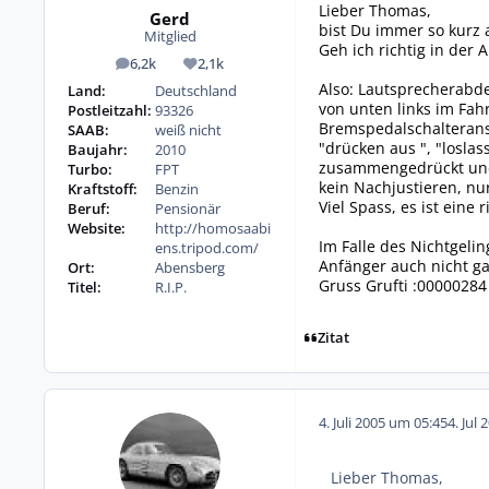
Lieber Thomas,
Gerd
bist Du immer so kurz 
Mitglied
Geh ich richtig in der 
6,2k
2,1k
Beiträge
Reputation
Also: Lautsprecherabd
Land:
Deutschland
von unten links im Fa
Postleitzahl:
93326
Bremspedalschalteransc
SAAB:
weiß nicht
"drücken aus ", "loslas
Baujahr:
2010
zusammengedrückt und s
Turbo:
FPT
kein Nachjustieren, nu
Kraftstoff:
Benzin
Viel Spass, es ist eine
Beruf:
Pensionär
Website:
http://homosaabi
Im Falle des Nichtgeli
ens.tripod.com/
Anfänger auch nicht ga
Ort:
Abensberg
Gruss Grufti :00000284
Titel:
R.I.P.
Zitat
4. Juli 2005 um 05:45
4. Jul 
Lieber Thomas,