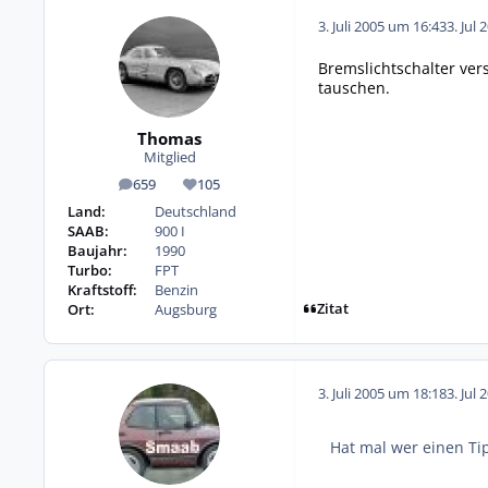
3. Juli 2005 um 16:43
3. Jul 
Bremslichtschalter ver
tauschen.
Thomas
Mitglied
659
105
Beiträge
Reputation
Land:
Deutschland
SAAB:
900 I
Baujahr:
1990
Turbo:
FPT
Kraftstoff:
Benzin
Zitat
Ort:
Augsburg
3. Juli 2005 um 18:18
3. Jul 
Hat mal wer einen Ti