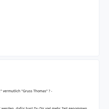
h." vermutlich "Gruss Thomas" ? -
g" werden, dafür hast Du Dir viel mehr Zeit genommen...