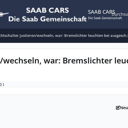
SAAB CARS
Durchs
Die Saab Gemeinschaft
chtschalter justieren/wechseln, war: Bremslichter leuchten bei ausgesch
n/wechseln, war: Bremslichter leu
0 I
Neu