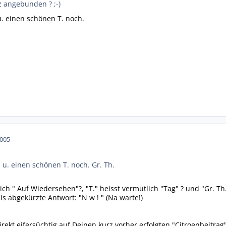
z angebunden ? ;-)
u. einen schönen T. noch.
2005
 u. einen schönen T. noch. Gr. Th.
ich " Auf Wiedersehen"?, "T." heisst vermutlich "Tag" ? und "Gr. T
ls abgekürzte Antwort: "N w ! " (Na warte!)
irekt eifersüchtig auf Deinen kurz vorher erfolgten "Citroenbeitra