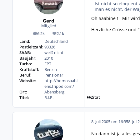
Ist nicht so eloquen
man es nicht, der Wag
Oh Saabine ! - Mir wir
Gerd
Mitglied
Herzliche Grüsse und "
6,2k
2,1k
Beiträge
Reputation
Land:
Deutschland
Postleitzahl:
93326
SAAB:
weiß nicht
Baujahr:
2010
Turbo:
FPT
Kraftstoff:
Benzin
Beruf:
Pensionär
Website:
http://homosaabi
ens.tripod.com/
Ort:
Abensberg
Zitat
Titel:
R.I.P.
8. Juli 2005 um 16:35
8. Jul 
Na dann ist ja alles g