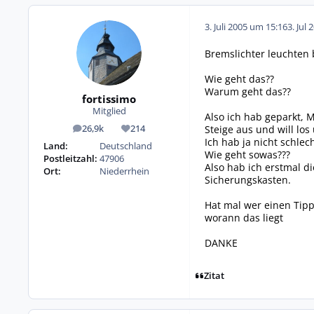
3. Juli 2005 um 15:16
3. Jul 
Bremslichter leuchten 
Wie geht das??
Warum geht das??
fortissimo
Mitglied
Also ich hab geparkt,
Steige aus und will lo
26,9k
214
Beiträge
Reputation
Ich hab ja nicht schlec
Land:
Deutschland
Wie geht sowas???
Postleitzahl:
47906
Also hab ich erstmal d
Ort:
Niederrhein
Sicherungskasten.
Hat mal wer einen Tip
worann das liegt
DANKE
Zitat