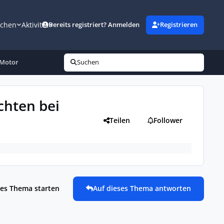
uchen
Aktivität
Bereits registriert? Anmelden
Registrieren
.Motor
Suchen
chten bei
Teilen
Follower
es Thema starten
Auf dieses Thema antworten