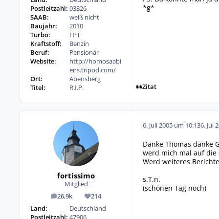
*g*
Postleitzahl:
93326
SAAB:
weiß nicht
Baujahr:
2010
Turbo:
FPT
Kraftstoff:
Benzin
Beruf:
Pensionär
Website:
http://homosaabi
ens.tripod.com/
Ort:
Abensberg
Zitat
Titel:
R.I.P.
6. Juli 2005 um 10:13
6. Jul 
Danke Thomas danke Gru
werd mich mal auf die
Werd weiteres Berichte
fortissimo
s.T.n.
Mitglied
(schönen Tag noch)
26,9k
214
Beiträge
Reputation
Land:
Deutschland
Postleitzahl:
47906