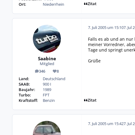
Zitat
Ort:
Niederrhein
7. Juli 2005 um 15:10
7. Jul 
Falls es ab und an nur
meiner Vorredner, aber
Tage und springt unerkl
Saabine
Grüße
Mitglied
346
8
Beiträge
Reputation
Land:
Deutschland
SAAB:
900 I
Baujahr:
1989
Turbo:
FPT
Zitat
Kraftstoff:
Benzin
7. Juli 2005 um 15:42
7. Jul 