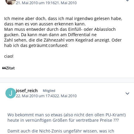
21. Mai 2010 um 19:16
21. Mai 2010
Ich meine aber doch, dass ich mal irgendwo gelesen habe,
dass man es von aussen erkennen kann.
Man muss entweder durch das Einfüll- oder Ablassloch
gucken. Da kann man dann am Differential ne
Zahl sehen, die die Zähnezahl vom Kegelrad anzeigt. Oder
hab ich das geträumt:confused:
ciao!
Zitat
Autor-Statistiken
josef_reich
Mitglied
22. Mai 2010 um 17:43
22. Mai 2010
Wo bekommt man so etwas (also nicht den ollen PU-Kram!)
heute in vernünftigen Größen für vertretbare Preise ???
Damit auch die Nicht-Zonis ungefähr wissen, was ich