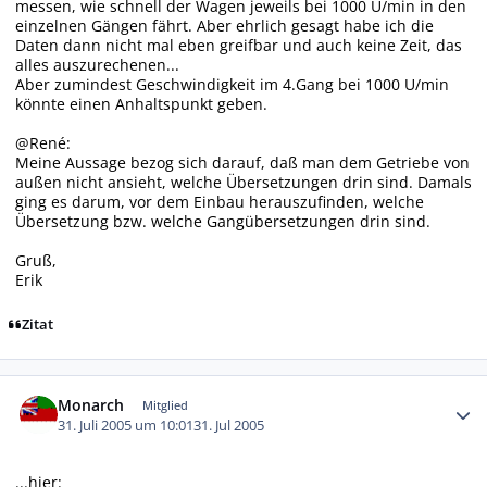
messen, wie schnell der Wagen jeweils bei 1000 U/min in den
einzelnen Gängen fährt. Aber ehrlich gesagt habe ich die
Daten dann nicht mal eben greifbar und auch keine Zeit, das
alles auszurechenen...
Aber zumindest Geschwindigkeit im 4.Gang bei 1000 U/min
könnte einen Anhaltspunkt geben.
@René:
Meine Aussage bezog sich darauf, daß man dem Getriebe von
außen nicht ansieht, welche Übersetzungen drin sind. Damals
ging es darum, vor dem Einbau herauszufinden, welche
Übersetzung bzw. welche Gangübersetzungen drin sind.
Gruß,
Erik
Zitat
Autor-Statistiken
Monarch
Mitglied
31. Juli 2005 um 10:01
31. Jul 2005
...hier: