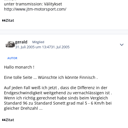
unter tramsmission: Välitykset
http://www.jtm-motorsport.com/
Zitat
Autor-Statistiken
gerald
Mitglied
31. Juli 2005 um 13:47
31. Jul 2005
AUTOR
Hallo monarch !
Eine tolle Seite ... Wünschte ich könnte Finnisch .
Auf jeden Fall weiß ich jetzt , dass die Differenz in der
Endgeschwindigkeit weitgehend zu vernachlässigen ist .
Wenn ich richtig gerechnet habe sinds beim Vergleich
Standard 96 zu Standard Sonett grad mal 5 - 6 Km/h bei
gleicher Drehzahl ...
Zitat