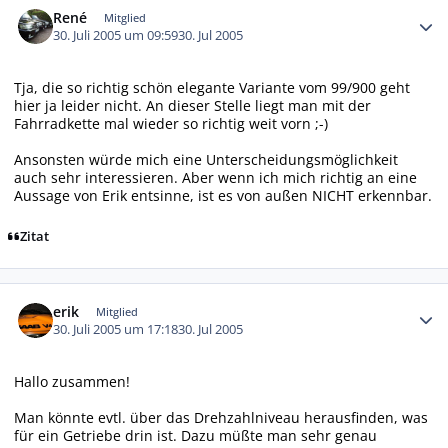
René
Mitglied
30. Juli 2005 um 09:59
30. Jul 2005
Tja, die so richtig schön elegante Variante vom 99/900 geht
hier ja leider nicht. An dieser Stelle liegt man mit der
Fahrradkette mal wieder so richtig weit vorn ;-)
Ansonsten würde mich eine Unterscheidungsmöglichkeit
auch sehr interessieren. Aber wenn ich mich richtig an eine
Aussage von Erik entsinne, ist es von außen NICHT erkennbar.
Zitat
Autor-Statistiken
erik
Mitglied
30. Juli 2005 um 17:18
30. Jul 2005
Hallo zusammen!
Man könnte evtl. über das Drehzahlniveau herausfinden, was
für ein Getriebe drin ist. Dazu müßte man sehr genau