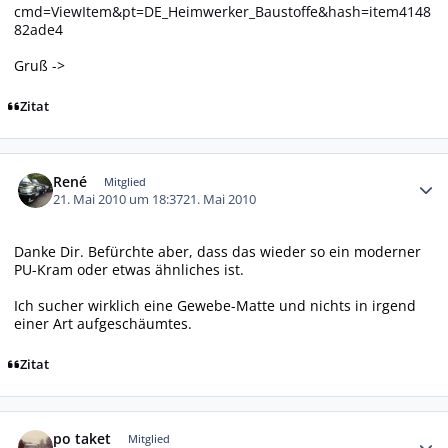
cmd=ViewItem&pt=DE_Heimwerker_Baustoffe&hash=item4148
82ade4
Gruß ->
Zitat
Autor-Statistiken
René
Mitglied
21. Mai 2010 um 18:37
21. Mai 2010
Danke Dir. Befürchte aber, dass das wieder so ein moderner
PU-Kram oder etwas ähnliches ist.
Ich sucher wirklich eine Gewebe-Matte und nichts in irgend
einer Art aufgeschäumtes.
Zitat
Autor-Statistiken
po taket
Mitglied