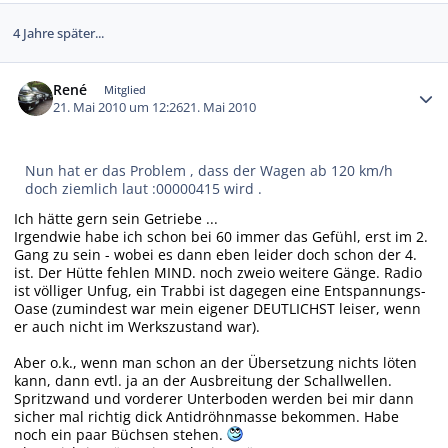
4 Jahre später...
Autor-Statistiken
René
Mitglied
21. Mai 2010 um 12:26
21. Mai 2010
Nun hat er das Problem , dass der Wagen ab 120 km/h
doch ziemlich laut :00000415 wird .
Ich hätte gern sein Getriebe ...
Irgendwie habe ich schon bei 60 immer das Gefühl, erst im 2.
Gang zu sein - wobei es dann eben leider doch schon der 4.
ist. Der Hütte fehlen MIND. noch zweio weitere Gänge. Radio
ist völliger Unfug, ein Trabbi ist dagegen eine Entspannungs-
Oase (zumindest war mein eigener DEUTLICHST leiser, wenn
er auch nicht im Werkszustand war).
Aber o.k., wenn man schon an der Übersetzung nichts löten
kann, dann evtl. ja an der Ausbreitung der Schallwellen.
Spritzwand und vorderer Unterboden werden bei mir dann
sicher mal richtig dick Antidröhnmasse bekommen. Habe
noch ein paar Büchsen stehen.