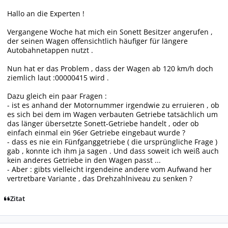
Hallo an die Experten !
Vergangene Woche hat mich ein Sonett Besitzer angerufen ,
der seinen Wagen offensichtlich häufiger für längere
Autobahnetappen nutzt .
Nun hat er das Problem , dass der Wagen ab 120 km/h doch
ziemlich laut :00000415 wird .
Dazu gleich ein paar Fragen :
- ist es anhand der Motornummer irgendwie zu erruieren , ob
es sich bei dem im Wagen verbauten Getriebe tatsächlich um
das länger übersetzte Sonett-Getriebe handelt , oder ob
einfach einmal ein 96er Getriebe eingebaut wurde ?
- dass es nie ein Fünfganggetriebe ( die ursprüngliche Frage )
gab , konnte ich ihm ja sagen . Und dass soweit ich weiß auch
kein anderes Getriebe in den Wagen passt ...
- Aber : gibts vielleicht irgendeine andere vom Aufwand her
vertretbare Variante , das Drehzahlniveau zu senken ?
Zitat
Autor-Statistiken