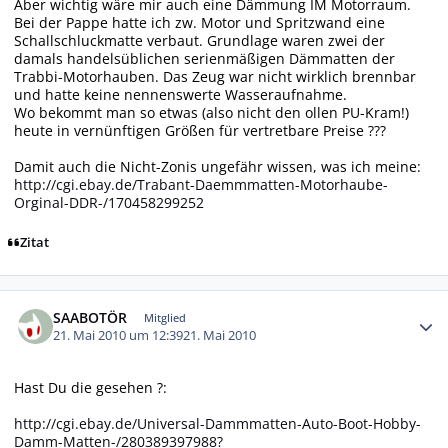
Aber wichtig wäre mir auch eine Dämmung IM Motorraum.
Bei der Pappe hatte ich zw. Motor und Spritzwand eine
Schallschluckmatte verbaut. Grundlage waren zwei der
damals handelsüblichen serienmäßigen Dämmatten der
Trabbi-Motorhauben. Das Zeug war nicht wirklich brennbar
und hatte keine nennenswerte Wasseraufnahme.
Wo bekommt man so etwas (also nicht den ollen PU-Kram!)
heute in vernünftigen Größen für vertretbare Preise ???
Damit auch die Nicht-Zonis ungefähr wissen, was ich meine:
http://cgi.ebay.de/Trabant-Daemmmatten-Motorhaube-
Orginal-DDR-/170458299252
Zitat
Autor-Statistiken
SAABOTÖR
Mitglied
21. Mai 2010 um 12:39
21. Mai 2010
Hast Du die gesehen ?:
http://cgi.ebay.de/Universal-Dammmatten-Auto-Boot-Hobby-
Damm-Matten-/280389397988?