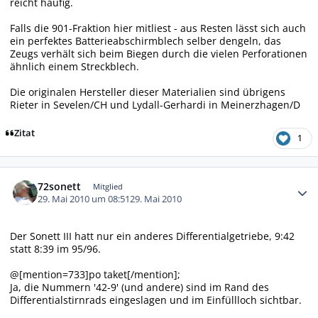
reicht häufig.
Falls die 901-Fraktion hier mitliest - aus Resten lässt sich auch
ein perfektes Batterieabschirmblech selber dengeln, das
Zeugs verhält sich beim Biegen durch die vielen Perforationen
ähnlich einem Streckblech.
Die originalen Hersteller dieser Materialien sind übrigens
Rieter in Sevelen/CH und Lydall-Gerhardi in Meinerzhagen/D
Zitat
1
Autor-Statistiken
72sonett
Mitglied
29. Mai 2010 um 08:51
29. Mai 2010
Der Sonett III hatt nur ein anderes Differentialgetriebe, 9:42
statt 8:39 im 95/96.
@[mention=733]po taket[/mention];
Ja, die Nummern '42-9' (und andere) sind im Rand des
Differentialstirnrads eingeslagen und im Einfüllloch sichtbar.