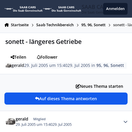
Zum Inhalt springen
SAAB CARS
Anmelden
Die Saab Gemeinschaft
Startseite
Saab Technikbereich
95, 96, Sonett
sonett - l
sonett - längeres Getriebe
Teilen
Follower
gerald
29. Juli 2005 um 15:40
29. Jul 2005
in
95, 96, Sonett
Neues Thema starten
Auf dieses Thema antworten
Autor-Statistiken
gerald
Mitglied
29. Juli 2005 um 15:40
29. Jul 2005