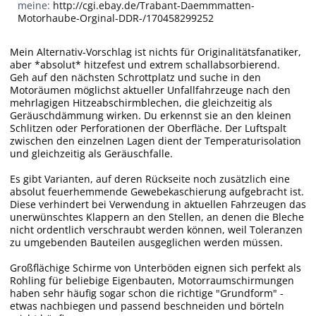
meine:
http://cgi.ebay.de/Trabant-Daemmmatten-
Motorhaube-Orginal-DDR-/170458299252
Mein Alternativ-Vorschlag ist nichts für Originalitätsfanatiker,
aber *absolut* hitzefest und extrem schallabsorbierend.
Geh auf den nächsten Schrottplatz und suche in den
Motoräumen möglichst aktueller Unfallfahrzeuge nach den
mehrlagigen Hitzeabschirmblechen, die gleichzeitig als
Geräuschdämmung wirken. Du erkennst sie an den kleinen
Schlitzen oder Perforationen der Oberfläche. Der Luftspalt
zwischen den einzelnen Lagen dient der Temperaturisolation
und gleichzeitig als Geräuschfalle.
Es gibt Varianten, auf deren Rückseite noch zusätzlich eine
absolut feuerhemmende Gewebekaschierung aufgebracht ist.
Diese verhindert bei Verwendung in aktuellen Fahrzeugen das
unerwünschtes Klappern an den Stellen, an denen die Bleche
nicht ordentlich verschraubt werden können, weil Toleranzen
zu umgebenden Bauteilen ausgeglichen werden müssen.
Großflächige Schirme von Unterböden eignen sich perfekt als
Rohling für beliebige Eigenbauten, Motorraumschirmungen
haben sehr häufig sogar schon die richtige "Grundform" -
etwas nachbiegen und passend beschneiden und börteln