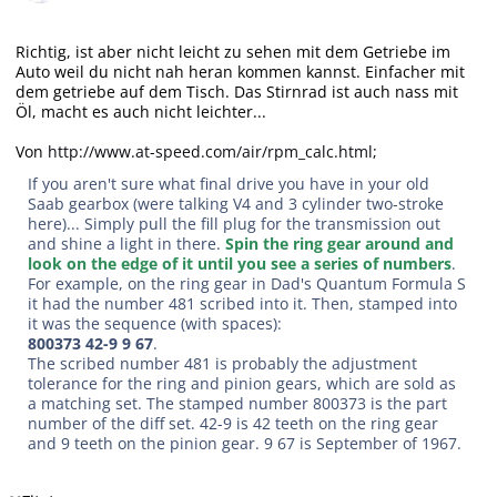
Richtig, ist aber nicht leicht zu sehen mit dem Getriebe im
Auto weil du nicht nah heran kommen kannst. Einfacher mit
dem getriebe auf dem Tisch. Das Stirnrad ist auch nass mit
Öl, macht es auch nicht leichter...
Von
http://www.at-speed.com/air/rpm_calc.html;
If you aren't sure what final drive you have in your old
Saab gearbox (were talking V4 and 3 cylinder two-stroke
here)... Simply pull the fill plug for the transmission out
and shine a light in there.
Spin the ring gear around and
look on the edge of it until you see a series of numbers
.
For example, on the ring gear in Dad's Quantum Formula S
it had the number 481 scribed into it. Then, stamped into
it was the sequence (with spaces):
800373 42-9 9 67
.
The scribed number 481 is probably the adjustment
tolerance for the ring and pinion gears, which are sold as
a matching set. The stamped number 800373 is the part
number of the diff set. 42-9 is 42 teeth on the ring gear
and 9 teeth on the pinion gear. 9 67 is September of 1967.