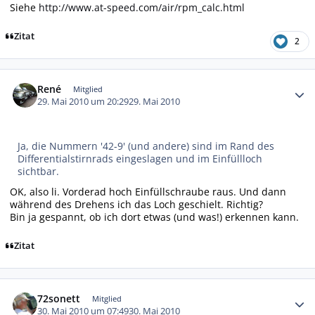
Siehe
http://www.at-speed.com/air/rpm_calc.html
Zitat
2
Autor-Statistiken
René
Mitglied
29. Mai 2010 um 20:29
29. Mai 2010
Ja, die Nummern '42-9' (und andere) sind im Rand des
Differentialstirnrads eingeslagen und im Einfüllloch
sichtbar.
OK, also li. Vorderad hoch Einfüllschraube raus. Und dann
während des Drehens ich das Loch geschielt. Richtig?
Bin ja gespannt, ob ich dort etwas (und was!) erkennen kann.
Zitat
Autor-Statistiken
72sonett
Mitglied
30. Mai 2010 um 07:49
30. Mai 2010