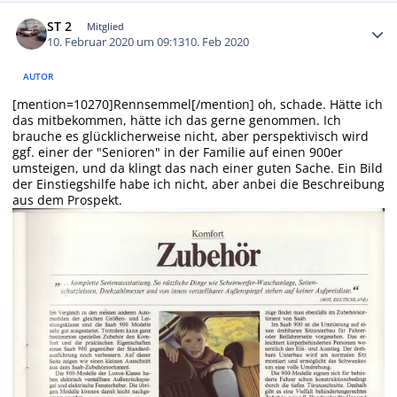
Autor-Statistiken
ST 2
Mitglied
10. Februar 2020 um 09:13
10. Feb 2020
AUTOR
[mention=10270]Rennsemmel[/mention] oh, schade. Hätte ich
das mitbekommen, hätte ich das gerne genommen. Ich
brauche es glücklicherweise nicht, aber perspektivisch wird
ggf. einer der "Senioren" in der Familie auf einen 900er
umsteigen, und da klingt das nach einer guten Sache. Ein Bild
der Einstiegshilfe habe ich nicht, aber anbei die Beschreibung
aus dem Prospekt.