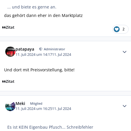
... und biete es gerne an.
das gehört dann eher in den Marktplatz
Zitat
2
Autor-Statistiken
patapaya
Administrator
11. Juli 2024 um 14:17
11. Jul 2024
Und dort mit Preisvorstellung, bitte!
Zitat
Autor-Statistiken
Meki
Mitglied
11. Juli 2024 um 16:25
11. Jul 2024
Es ist KEIN Eigenbau Pfusch... Schreibfehler