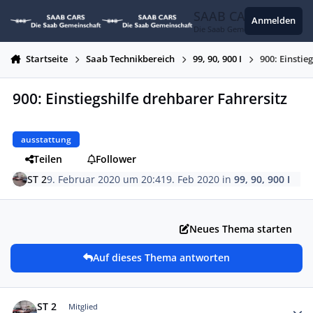
Zum Inhalt springen
SAAB CARS
Anmelden
Die Saab Gemeinschaft
Startseite
Saab Technikbereich
99, 90, 900 I
900: Einstie
900: Einstiegshilfe drehbarer Fahrersitz
ausstattung
Teilen
Follower
ST 2
9. Februar 2020 um 20:41
9. Feb 2020
in
99, 90, 900 I
Neues Thema starten
Auf dieses Thema antworten
Autor-Statistiken
ST 2
Mitglied