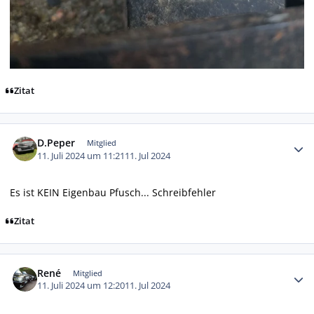
Zitat
Autor-Statistiken
D.Peper
Mitglied
11. Juli 2024 um 11:21
11. Jul 2024
Es ist KEIN Eigenbau Pfusch... Schreibfehler
Zitat
Autor-Statistiken
René
Mitglied
11. Juli 2024 um 12:20
11. Jul 2024