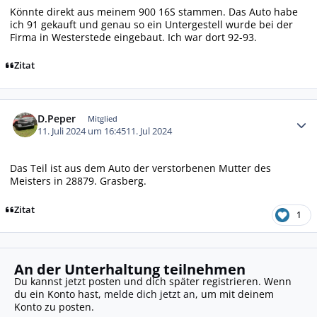
Könnte direkt aus meinem 900 16S stammen. Das Auto habe
ich 91 gekauft und genau so ein Untergestell wurde bei der
Firma in Westerstede eingebaut. Ich war dort 92-93.
Zitat
Autor-Statistiken
D.Peper
Mitglied
11. Juli 2024 um 16:45
11. Jul 2024
Das Teil ist aus dem Auto der verstorbenen Mutter des
Meisters in 28879. Grasberg.
Zitat
1
An der Unterhaltung teilnehmen
Du kannst jetzt posten und dich später registrieren. Wenn
du ein Konto hast,
melde dich jetzt an
, um mit deinem
Konto zu posten.