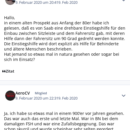
9. Februar 2020 um 20:41
9. Feb 2020
Hallo,
in einem alten Prospekt aus Anfang der 80er habe ich
gelesen, daß es von Saab eine drehbare Einstiegshilfe für den
Einbau zwischen Sitzleiste und dem Fahrersitz gab, mit deren
Hilfe dann der Fahrersitz um 90 Grad gedreht werden konnte.
Die Einstiegshilfe wird dort explizit als Hilfe für Behinderte
und ältere Menschen beschrieben.
Hat jemand so etwas mal in natura gesehen oder sogar bei
sich im Einsatz?
Zitat
Autor-Statistiken
AeroCV
Mitglied
9. Februar 2020 um 22:31
9. Feb 2020
Ja, ich habe so etwas mal in einem 900‘er vor Jahren gesehen.
Das war auch das erste und letzte Mal. War in BN bei dem
damaligen FSH und war eine Zufallsbegegnung. Das war
schon skurril und wurde scheinbar sehr selten geordert.