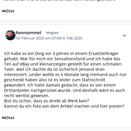
Zitat
Autor-Statistiken
Rennsemmel
Mitglied
10. Februar 2020 um 07:04
10. Feb 2020
Ich habe so ein Ding vor 3 Jahren in einem Ersatzteilträger
gehabt. War für mich ein Sensationsfund und ich habe das
Teil auf eBay und kleinanzeigen gestellt für einen schmalen
Taler, weil ich dachte da ist sicherlich jemand dran
interessiert. Leider wollte es 6 Monate lang niemand auch nur
geschenkt haben also ist es leider zum Stahlschrott
gewandert. Ich hatte damals gedacht, dass es von einem
Drittanbieter nachgerüstet wurde. Und deshalb wäre es auch
recht wertlos gewesen.
Bist du sicher, dass es direkt ab Werk kam?
Kannst du ein Foto von dem Artikel machen und hier posten?
Zitat