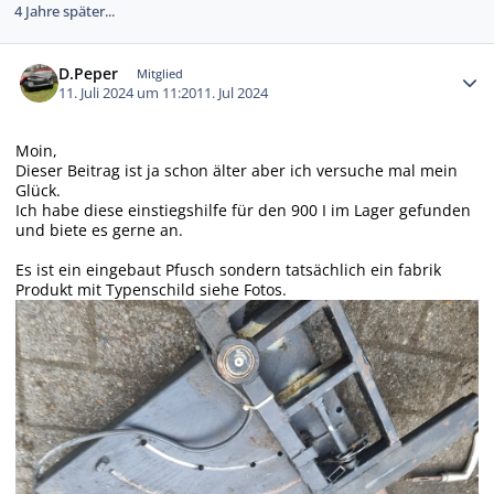
4 Jahre später...
Autor-Statistiken
D.Peper
Mitglied
11. Juli 2024 um 11:20
11. Jul 2024
Moin,
Dieser Beitrag ist ja schon älter aber ich versuche mal mein
Glück.
Ich habe diese einstiegshilfe für den 900 I im Lager gefunden
und biete es gerne an.
Es ist ein eingebaut Pfusch sondern tatsächlich ein fabrik
Produkt mit Typenschild siehe Fotos.