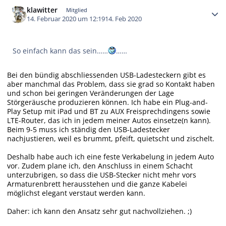
Autor-Statistiken
klawitter
Mitglied
14. Februar 2020 um 12:19
14. Feb 2020
So einfach kann das sein……
……
Bei den bündig abschliessenden USB-Ladesteckern gibt es
aber manchmal das Problem, dass sie grad so Kontakt haben
und schon bei geringen Veränderungen der Lage
Störgeräusche produzieren können. Ich habe ein Plug-and-
Play Setup mit iPad und BT zu AUX Freisprechdingens sowie
LTE-Router, das ich in jedem meiner Autos einsetze(n kann).
Beim 9-5 muss ich ständig den USB-Ladestecker
nachjustieren, weil es brummt, pfeift, quietscht und zischelt.
Deshalb habe auch ich eine feste Verkabelung in jedem Auto
vor. Zudem plane ich, den Anschluss in einem Schacht
unterzubrigen, so dass die USB-Stecker nicht mehr vors
Armaturenbrett herausstehen und die ganze Kabelei
möglichst elegant verstaut werden kann.
Daher: ich kann den Ansatz sehr gut nachvollziehen. ;)