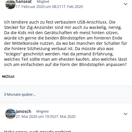
hanseat
Mitglied
17. Februar 2020 um 08:21
17. Feb 2020
Ich tendiere auch zu fest verbautem USB-Anschluss. Die
Stecker für Zig-Anzünder sind mir auch zu wackelig, nervig.
Da die Kids mit den Gerätschaften eh meist hinten sitzen,
würde ich gerne die beiden Blindstopfen am hinteren Ende
der Mittelkonsole nutzen, da wo bei manchen der Schalter für
die hintere Sitzheizung verbaut ist. Da müsste also was
"eckiges" geschnitzt werden. Hat da jemand Erfahrung,
welches Teil sollte man am ehesten kaufen, also welches lässt
sich am einfachsten auf die Form der Blindstopfen anpassen?
Zitat
3 Monate später...
Autor-Statistiken
Janosch
Mitglied
27. Mai 2020 um 19:35
27. Mai 2020
Habe sowas auch gerade probiert....