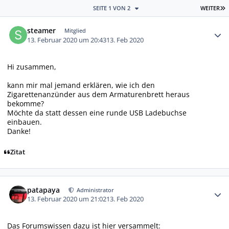
L
SEITE 1 VON 2
WEITER
Autor-Statistiken
steamer
Mitglied
13. Februar 2020 um 20:43
13. Feb 2020
Hi zusammen,
kann mir mal jemand erklären, wie ich den
Zigarettenanzünder aus dem Armaturenbrett heraus
bekomme?
Möchte da statt dessen eine runde USB Ladebuchse
einbauen.
Danke!
Zitat
Autor-Statistiken
patapaya
Administrator
13. Februar 2020 um 21:02
13. Feb 2020
Das Forumswissen dazu ist hier versammelt: