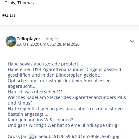
Gruß, Thomas
Zitat
Autor-Statistiken
Celloplayer
Mitglied
28. Mai 2020 um 08:21
28. Mai 2020
Habe sowas auch gerade probiert....
Habe einen USB Zigarettenanzünder Dingens passend
geschliffen und in den Blindstopfen geklebt.
Optisch schön, nur ist mir der beim Anschliessen
abgeraucht...
Hab ich was übersehen???
Welches Kabel am Stecker des Zigarettenanzünders Plus
und Minus?
Hatte eigentlich genau geschaut, aber trotzdem ist neu
basteln angesagt....
Kann jemand ins WIS schauen?
Und ganz wichtig : Wer hat so eine Blindkappe übrig?
Gruss Jan