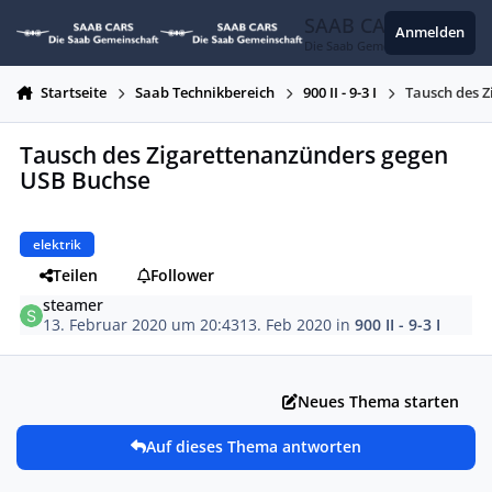
Zum Inhalt springen
SAAB CARS
Anmelden
Die Saab Gemeinschaft
Startseite
Saab Technikbereich
900 II - 9-3 I
Tausch des 
Tausch des Zigarettenanzünders gegen
USB Buchse
elektrik
Teilen
Follower
steamer
13. Februar 2020 um 20:43
13. Feb 2020
in
900 II - 9-3 I
Neues Thema starten
Auf dieses Thema antworten