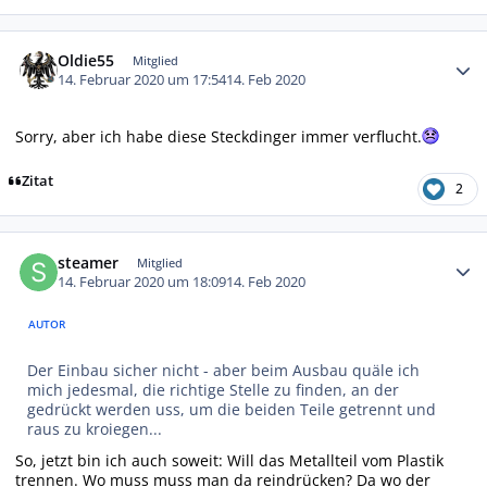
Autor-Statistiken
Oldie55
Mitglied
14. Februar 2020 um 17:54
14. Feb 2020
Sorry, aber ich habe diese Steckdinger immer verflucht.
Zitat
2
Autor-Statistiken
steamer
Mitglied
14. Februar 2020 um 18:09
14. Feb 2020
AUTOR
Der Einbau sicher nicht - aber beim Ausbau quäle ich
mich jedesmal, die richtige Stelle zu finden, an der
gedrückt werden uss, um die beiden Teile getrennt und
raus zu kroiegen...
So, jetzt bin ich auch soweit: Will das Metallteil vom Plastik
trennen. Wo muss muss man da reindrücken? Da wo der