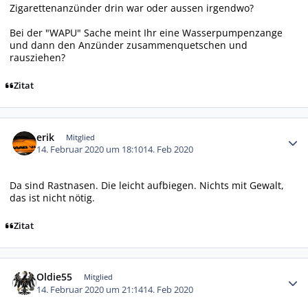
Zigarettenanzünder drin war oder aussen irgendwo?
Bei der "WAPU" Sache meint Ihr eine Wasserpumpenzange
und dann den Anzünder zusammenquetschen und
rausziehen?
Zitat
Autor-Statistiken
erik
Mitglied
14. Februar 2020 um 18:10
14. Feb 2020
Da sind Rastnasen. Die leicht aufbiegen. Nichts mit Gewalt,
das ist nicht nötig.
Zitat
Autor-Statistiken
Oldie55
Mitglied
14. Februar 2020 um 21:14
14. Feb 2020