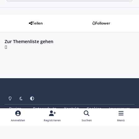
Teilen
Follower
Zur Themenliste gehen
Heller Modus
Dunkler Modus
Systemeinstellung
Design
Datenschutz
Kontakt
Cookies
Impressum
© Copyright 2025 - SAABoteure e. V.
Powered by
Invision Community
Anmelden
Registrieren
Suchen
Menü