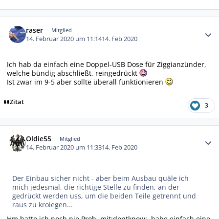
Autor-Statistiken
raser
Mitglied
14. Februar 2020 um 11:14
14. Feb 2020
Ich hab da einfach eine Doppel-USB Dose für Ziggianzünder,
welche bündig abschließt, reingedrückt
Ist zwar im 9-5 aber sollte überall funktionieren
Zitat
3
Autor-Statistiken
Oldie55
Mitglied
14. Februar 2020 um 11:33
14. Feb 2020
Der Einbau sicher nicht - aber beim Ausbau quäle ich
mich jedesmal, die richtige Stelle zu finden, an der
gedrückt werden uss, um die beiden Teile getrennt und
raus zu kroiegen...
Hm hatte ich noch nie Prob. mit:dontknow:, habe einfach eine