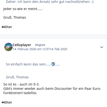
Daher: ich kann den Ansatz sehr gut nachvollziehen. ;)
Jeder so wie er meint……
Gruß, Thomas
Zitat
Autor-Statistiken
Celloplayer
Mitglied
14. Februar 2020 um 12:57
14. Feb 2020
So einfach kann das sein……
……
Gruß, Thomas
So ist es - auch im 9-3.
Gibt’s immer wieder auch beim Discounter für ein Paar Euro.
Funktioniert tadellos.
Zitat