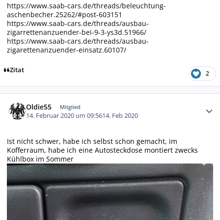
https://www.saab-cars.de/threads/beleuchtung-
aschenbecher.25262/#post-603151
https://www.saab-cars.de/threads/ausbau-
zigarrettenanzuender-bei-9-3-ys3d.51966/
https://www.saab-cars.de/threads/ausbau-
zigarettenanzuender-einsatz.60107/
Zitat
2
Autor-Statistiken
Oldie55
Mitglied
14. Februar 2020 um 09:56
14. Feb 2020
Ist nicht schwer, habe ich selbst schon gemacht, im
Kofferraum, habe ich eine Autosteckdose montiert zwecks
Kühlbox im Sommer