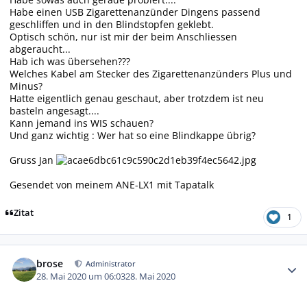
Habe einen USB Zigarettenanzünder Dingens passend
geschliffen und in den Blindstopfen geklebt.
Optisch schön, nur ist mir der beim Anschliessen
abgeraucht...
Hab ich was übersehen???
Welches Kabel am Stecker des Zigarettenanzünders Plus und
Minus?
Hatte eigentlich genau geschaut, aber trotzdem ist neu
basteln angesagt....
Kann jemand ins WIS schauen?
Und ganz wichtig : Wer hat so eine Blindkappe übrig?
Gruss Jan
Gesendet von meinem ANE-LX1 mit Tapatalk
Zitat
1
Autor-Statistiken
brose
Administrator
28. Mai 2020 um 06:03
28. Mai 2020