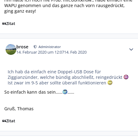
WAPU genommen und das ganze nach vorn rausgedrückt,
ging ganz easy!
Zitat
Autor-Statistiken
brose
Administrator
14. Februar 2020 um 12:07
14. Feb 2020
Ich hab da einfach eine Doppel-USB Dose für
Ziggianzünder, welche bündig abschließt, reingedrückt
Ist zwar im 9-5 aber sollte überall funktionieren
So einfach kann das sein……
……
Gruß, Thomas
Zitat