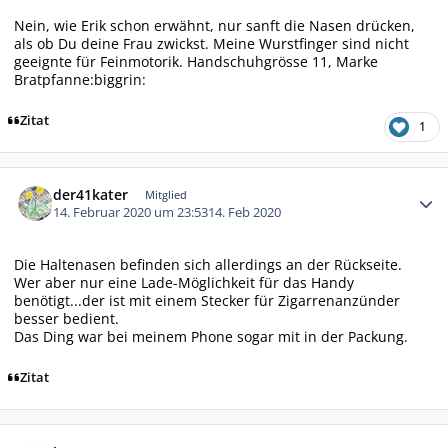
Nein, wie Erik schon erwähnt, nur sanft die Nasen drücken,
als ob Du deine Frau zwickst. Meine Wurstfinger sind nicht
geeignte für Feinmotorik. Handschuhgrösse 11, Marke
Bratpfanne:biggrin:
Zitat
1
Autor-Statistiken
der41kater
Mitglied
14. Februar 2020 um 23:53
14. Feb 2020
Die Haltenasen befinden sich allerdings an der Rückseite.
Wer aber nur eine Lade-Möglichkeit für das Handy
benötigt...der ist mit einem Stecker für Zigarrenanzünder
besser bedient.
Das Ding war bei meinem Phone sogar mit in der Packung.
Zitat
Autor-Statistiken