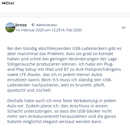
Zitat
Autor-Statistiken
brose
Administrator
14. Februar 2020 um 12:25
14. Feb 2020
Bei den bündig abschliessenden USB-Ladesteckern gibt es
aber manchmal das Problem, dass sie grad so Kontakt
haben und schon bei geringen Veränderungen der Lage
Störgeräusche produzieren können. Ich habe ein Plug-
and-Play Setup mit iPad und BT zu AUX Freisprechdingens
sowie LTE-Router, das ich in jedem meiner Autos
einsetze(n kann). Beim 9-5 muss ich ständig den USB-
Ladestecker nachjustieren, weil es brummt, pfeift,
quietscht und zischelt.
Deshalb habe auch ich eine feste Verkabelung in jedem
Auto vor. Zudem plane ich, den Anschluss in einem
Schacht unterzubrigen, so dass die USB-Stecker nicht
mehr vors Armaturenbrett herausstehen und die ganze
Kabelei möglichst elegant verstaut werden kann.