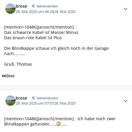
Autor-Statistiken
brose
Administrator
28. Mai 2020 um 06:28
28. Mai 2020
[mention=10486]Janosch[/mention] :
Das schwarze Kabel ist Masse/ Minus
Das braun-rote Kabel ist Plus
Die Blindkappe schaue ich gleich noch in der Garage
nach..........
Gruß, Thomas
Zitat
Autor-Statistiken
brose
Administrator
28. Mai 2020 um 07:07
28. Mai 2020
[mention=10486]Janosch[/mention] : Ich habe noch zwei
Blindkappen gefunden……
……