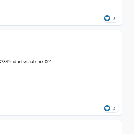
3
378/Products/saab-pix-001
2