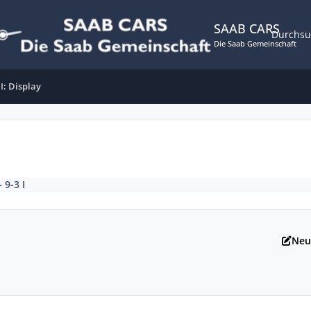
SAAB CARS
Durchs
Die Saab Gemeinschaft
 I: Display
- 9-3 I
Neu