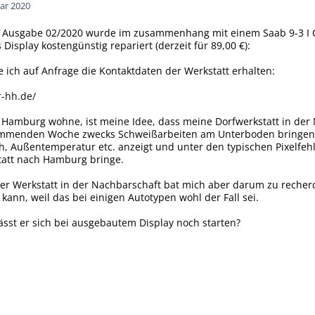
ar 2020
ik Ausgabe 02/2020 wurde im zusammenhang mit einem Saab 9-3 I C
 Display kostengünstig repariert (derzeit für 89,00 €):
 ich auf Anfrage die Kontaktdaten der Werkstatt erhalten:
r-hh.de/
 Hamburg wohne, ist meine Idee, dass meine Dorfwerkstatt in der N
ommenden Woche zwecks Schweißarbeiten am Unterboden bringen w
, Außentemperatur etc. anzeigt und unter den typischen Pixelfehl
tatt nach Hamburg bringe.
er Werkstatt in der Nachbarschaft bat mich aber darum zu recherc
kann, weil das bei einigen Autotypen wohl der Fall sei.
Lässt er sich bei ausgebautem Display noch starten?