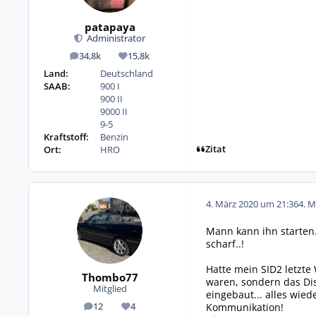
patapaya
Administrator
34,8k
15,8k
Beiträge
Reputation
Land:
Deutschland
SAAB:
900 I
900 II
9000 II
9-5
Kraftstoff:
Benzin
Zitat
Ort:
HRO
4. März 2020 um 21:36
4. M
Mann kann ihn starten.
scharf..!
Hatte mein SID2 letzte
Thombo77
waren, sondern das Disp
Mitglied
eingebaut... alles wied
Kommunikation!
12
4
Beiträge
Reputation