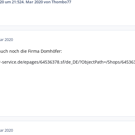
20 um 21:52
4. Mar 2020
von Thombo77
ar 2020
s auch noch die Firma Domhöfer:
er-service.de/epages/64536378.sf/de_DE/?ObjectPath=/Shops/64536
ar 2020