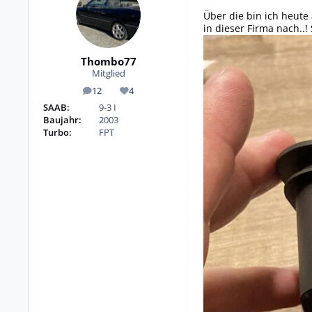
Über die bin ich heute
in dieser Firma nach..!
Thombo77
Mitglied
12
4
Beiträge
Reputation
SAAB:
9-3 I
Baujahr:
2003
Turbo:
FPT