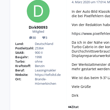
4. März 2020 um 17:01
4. M
In der Auto Bild Klass
die bei Pixelfehlern das
Von der Redaktion habe
Dirk90093
Mitglied
https://www.pixelfehle
30
3
Beiträge
Reputation
Da ich in der Nähe von
Land:
Deutschland
Turbo Cabrio in der k
Postleitzahl:
25364
Durchschnittsverbrauch
SAAB:
900 II
Displayreparaturwerks
Baujahr:
1998
Turbo:
ohne
Der Werkstattmeister d
Kraftstoff:
Benzin
mehr gestartet werden 
Beruf:
Leasingmakler
Website:
https://tefisltd.de
Wie ist das beim 9-3? 
Ort:
Brande-
Hörnerkirchen
Viele Grüße
Dirk
Zitat