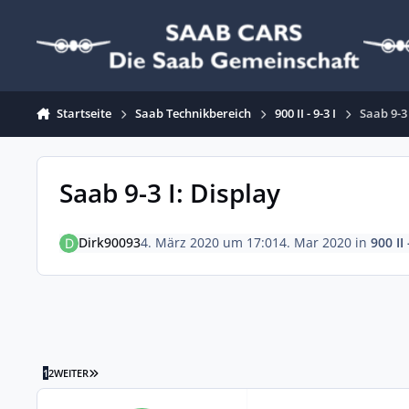
Zum Inhalt springen
Startseite
Saab Technikbereich
900 II - 9-3 I
Saab 9-3
Saab 9-3 I: Display
Dirk90093
4. März 2020 um 17:01
4. Mar 2020
in
900 II 
LETZTE SEITE
1
2
WEITER