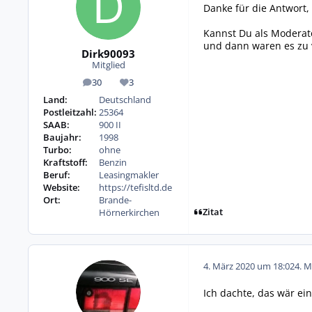
Danke für die Antwort,
Kannst Du als Moderat
und dann waren es zu vi
Dirk90093
Mitglied
30
3
Beiträge
Reputation
Land:
Deutschland
Postleitzahl:
25364
SAAB:
900 II
Baujahr:
1998
Turbo:
ohne
Kraftstoff:
Benzin
Beruf:
Leasingmakler
Website:
https://tefisltd.de
Ort:
Brande-
Zitat
Hörnerkirchen
4. März 2020 um 18:02
4. M
Ich dachte, das wär ein 