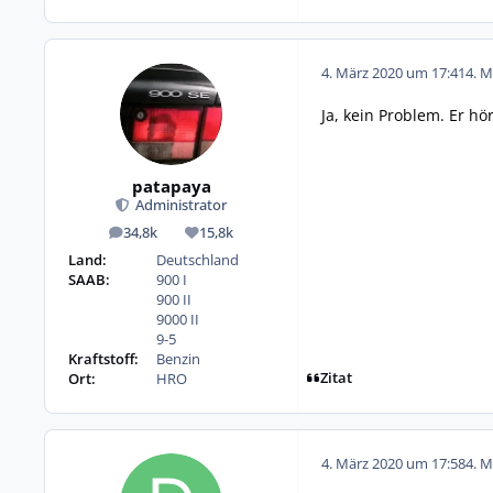
4. März 2020 um 17:41
4. M
Ja, kein Problem. Er h
patapaya
Administrator
34,8k
15,8k
Beiträge
Reputation
Land:
Deutschland
SAAB:
900 I
900 II
9000 II
9-5
Kraftstoff:
Benzin
Zitat
Ort:
HRO
4. März 2020 um 17:58
4. M