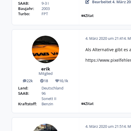
Bearbeitet
4. März 20
SAAB:
9-3 I
Baujahr:
2003
Turbo:
FPT
Zitat
4. März 2020 um 21:41
4. M
Als Alternative gibt e
https://www.pixelfehl
erik
Mitglied
22k
18
10,1k
Beiträge
Lösungen
Reputation
Land:
Deutschland
SAAB:
96
Sonett II
Zitat
Kraftstoff:
Benzin
4. März 2020 um 21:51
4. M