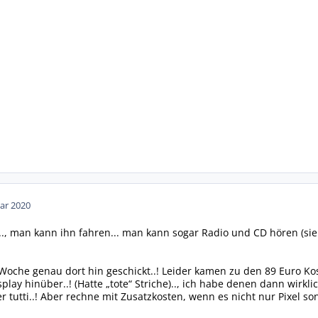
ar 2020
., man kann ihn fahren... man kann sogar Radio und CD hören (sieht
 Woche genau dort hin geschickt..! Leider kamen zu den 89 Euro Kos
lay hinüber..! (Hatte „tote“ Striche).., ich habe denen dann wirkli
er tutti..! Aber rechne mit Zusatzkosten, wenn es nicht nur Pixel s