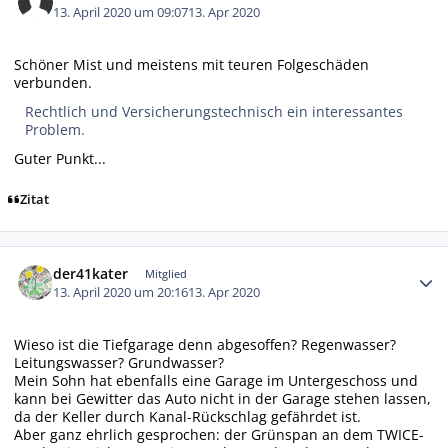
13. April 2020 um 09:07
13. Apr 2020
Schöner Mist und meistens mit teuren Folgeschäden
verbunden.
Rechtlich und Versicherungstechnisch ein interessantes
Problem.
Guter Punkt...
Zitat
Autor-Statistiken
der41kater
Mitglied
13. April 2020 um 20:16
13. Apr 2020
Wieso ist die Tiefgarage denn abgesoffen? Regenwasser?
Leitungswasser? Grundwasser?
Mein Sohn hat ebenfalls eine Garage im Untergeschoss und
kann bei Gewitter das Auto nicht in der Garage stehen lassen,
da der Keller durch Kanal-Rückschlag gefährdet ist.
Aber ganz ehrlich gesprochen: der Grünspan an dem TWICE-