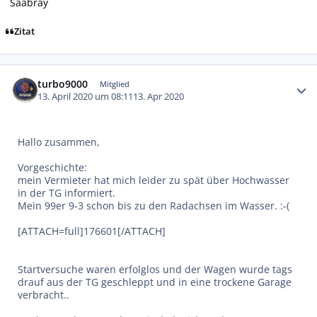
Saabray
Zitat
Autor-Statistiken
turbo9000
Mitglied
13. April 2020 um 08:11
13. Apr 2020
Hallo zusammen,
Vorgeschichte:
mein Vermieter hat mich leider zu spät über Hochwasser
in der TG informiert.
Mein 99er 9-3 schon bis zu den Radachsen im Wasser. :-(
[ATTACH=full]176601[/ATTACH]
Startversuche waren erfolglos und der Wagen wurde tags
drauf aus der TG geschleppt und in eine trockene Garage
verbracht..