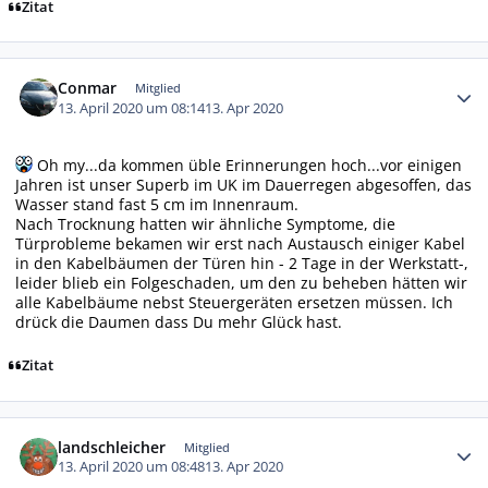
Zitat
Autor-Statistiken
Conmar
Mitglied
13. April 2020 um 08:14
13. Apr 2020
Oh my...da kommen üble Erinnerungen hoch...vor einigen
Jahren ist unser Superb im UK im Dauerregen abgesoffen, das
Wasser stand fast 5 cm im Innenraum.
Nach Trocknung hatten wir ähnliche Symptome, die
Türprobleme bekamen wir erst nach Austausch einiger Kabel
in den Kabelbäumen der Türen hin - 2 Tage in der Werkstatt-,
leider blieb ein Folgeschaden, um den zu beheben hätten wir
alle Kabelbäume nebst Steuergeräten ersetzen müssen. Ich
drück die Daumen dass Du mehr Glück hast.
Zitat
Autor-Statistiken
landschleicher
Mitglied
13. April 2020 um 08:48
13. Apr 2020