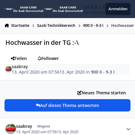
Zum Inhalt springen
SAAB CARS
Anmelden
Die Saab Gemeinschaft
Startseite
Saab Technikbereich
900 II - 9-3 I
Hochwasser i
Hochwasser in der TG :-\
Teilen
Follower
saabray
13. April 2020 um 07:56
13. Apr 2020
in
900 II - 9-3 I
Neues Thema starten
Auf dieses Thema antworten
Autor-Statistiken
saabray
Mitglied
13. April 2020 um 07:56
13. Apr 2020