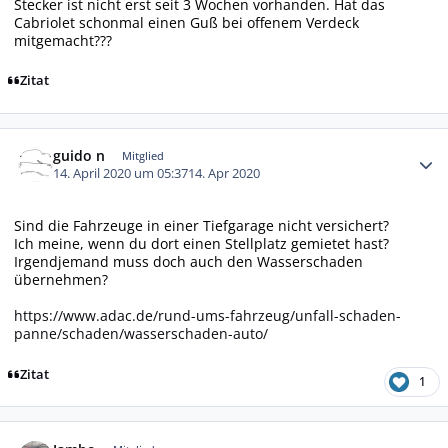
Stecker ist nicht erst seit 3 Wochen vorhanden. Hat das
Cabriolet schonmal einen Guß bei offenem Verdeck
mitgemacht???
Zitat
Autor-Statistiken
guido n
Mitglied
14. April 2020 um 05:37
14. Apr 2020
Sind die Fahrzeuge in einer Tiefgarage nicht versichert?
Ich meine, wenn du dort einen Stellplatz gemietet hast?
Irgendjemand muss doch auch den Wasserschaden
übernehmen?
https://www.adac.de/rund-ums-fahrzeug/unfall-schaden-
panne/schaden/wasserschaden-auto/
Zitat
1
Autor-Statistiken