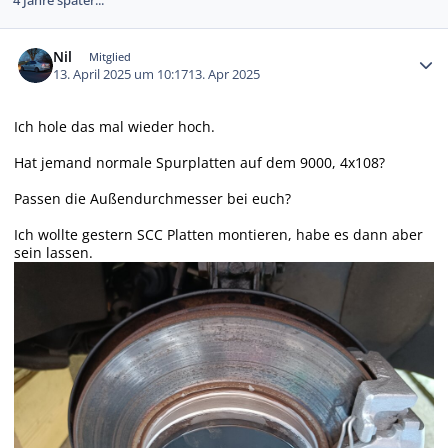
4 Jahre später...
Autor-Statistiken
Nil
Mitglied
13. April 2025 um 10:17
13. Apr 2025
Ich hole das mal wieder hoch.
Hat jemand normale Spurplatten auf dem 9000, 4x108?
Passen die Außendurchmesser bei euch?
Ich wollte gestern SCC Platten montieren, habe es dann aber
sein lassen.