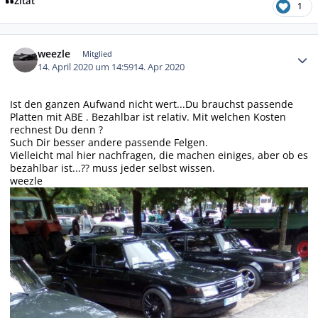
Zitat
1
Autor-Statistiken
weezle
Mitglied
14. April 2020 um 14:59
14. Apr 2020
Ist den ganzen Aufwand nicht wert...Du brauchst passende
Platten mit ABE . Bezahlbar ist relativ. Mit welchen Kosten
rechnest Du denn ?
Such Dir besser andere passende Felgen.
Vielleicht mal hier nachfragen, die machen einiges, aber ob es
bezahlbar ist...?? muss jeder selbst wissen.
weezle