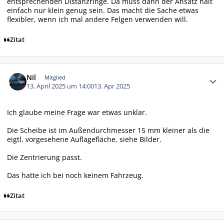
entsprechenden Distanzringe. Da muss dann der Ansatz halt
einfach nur klein genug sein. Das macht die Sache etwas
flexibler, wenn ich mal andere Felgen verwenden will.
Zitat
Autor-Statistiken
Nil
Mitglied
13. April 2025 um 14:00
13. Apr 2025
Ich glaube meine Frage war etwas unklar.
Die Scheibe ist im Außendurchmesser 15 mm kleiner als die
eigtl. vorgesehene Auflagefläche, siehe Bilder.
Die Zentrierung passt.
Das hatte ich bei noch keinem Fahrzeug.
Zitat
Autor-Statistiken