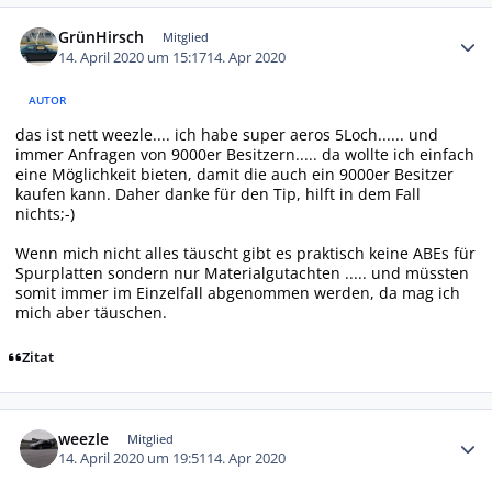
Autor-Statistiken
GrünHirsch
Mitglied
14. April 2020 um 15:17
14. Apr 2020
AUTOR
das ist nett weezle.... ich habe super aeros 5Loch...... und
immer Anfragen von 9000er Besitzern..... da wollte ich einfach
eine Möglichkeit bieten, damit die auch ein 9000er Besitzer
kaufen kann. Daher danke für den Tip, hilft in dem Fall
nichts;-)
Wenn mich nicht alles täuscht gibt es praktisch keine ABEs für
Spurplatten sondern nur Materialgutachten ..... und müssten
somit immer im Einzelfall abgenommen werden, da mag ich
mich aber täuschen.
Zitat
Autor-Statistiken
weezle
Mitglied
14. April 2020 um 19:51
14. Apr 2020