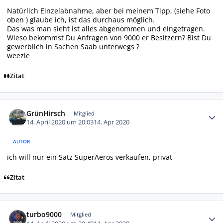
Natürlich Einzelabnahme, aber bei meinem Tipp, (siehe Foto
oben ) glaube ich, ist das durchaus möglich.
Das was man sieht ist alles abgenommen und eingetragen.
Wieso bekommst Du Anfragen von 9000 er Besitzern? Bist Du
gewerblich in Sachen Saab unterwegs ?
weezle
Zitat
Autor-Statistiken
GrünHirsch
Mitglied
14. April 2020 um 20:03
14. Apr 2020
AUTOR
ich will nur ein Satz SuperAeros verkaufen, privat
Zitat
Autor-Statistiken
turbo9000
Mitglied