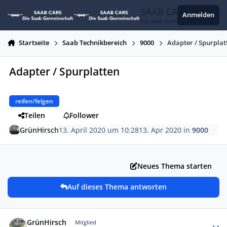
Zum Inhalt springen
SAAB CARS
Anmelden
Die Saab Gemeinschaft
Startseite
Saab Technikbereich
9000
Adapter / Spurplat
Adapter / Spurplatten
reifen/felgen
Teilen
Follower
GrünHirsch
13. April 2020 um 10:28
13. Apr 2020
in
9000
Neues Thema starten
Auf dieses Thema antworten
Autor-Statistiken
GrünHirsch
Mitglied