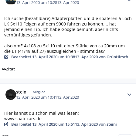
13. April 2020 um 10:28
13. Apr 2020
Ich suche (bezahlbare) Adapterplatten um die späteren 5 Loch
LK 5x110 Felgen auf dem 9000 fahren zu können.... hat
jemand einen Tip. Ich habe Google bemüht, aber nichts
vernünftiges gefunden.
also nmE 4x108 zu 5x110 mit einer Stärke von ca 20mm um
die ET (41/49 auf 27) auszugleichen - stimmt das?
Bearbeitet
13. April 2020 um 10:38
13. Apr 2020
von GrünHirsch
Zitat
Autor-Statistiken
steini
Mitglied
13. April 2020 um 10:41
13. Apr 2020
Hier kannst du schon mal was lesen:
www.saab-cars.de
Bearbeitet
13. April 2020 um 15:51
13. Apr 2020
von steini