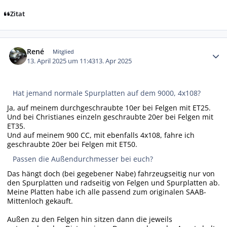
Zitat
Autor-Statistiken
René
Mitglied
13. April 2025 um 11:43
13. Apr 2025
Hat jemand normale Spurplatten auf dem 9000, 4x108?
Ja, auf meinem durchgeschraubte 10er bei Felgen mit ET25.
Und bei Christianes einzeln geschraubte 20er bei Felgen mit
ET35.
Und auf meinem 900 CC, mit ebenfalls 4x108, fahre ich
geschraubte 20er bei Felgen mit ET50.
Passen die Außendurchmesser bei euch?
Das hängt doch (bei gegebener Nabe) fahrzeugseitig nur von
den Spurplatten und radseitig von Felgen und Spurplatten ab.
Meine Platten habe ich alle passend zum originalen SAAB-
Mittenloch gekauft.
Außen zu den Felgen hin sitzen dann die jeweils