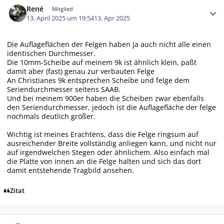
René
Mitglied
13. April 2025 um 19:54
13. Apr 2025
Die Auflageflächen der Felgen haben ja auch nicht alle einen
identischen Durchmesser.
Die 10mm-Scheibe auf meinem 9k ist ähnlich klein, paßt
damit aber (fast) genau zur verbauten Felge
An Christianes 9k entsprechen Scheibe und felge dem
Seriendurchmesser seitens SAAB.
Und bei meinem 900er haben die Scheiben zwar ebenfalls
den Seriendurchmesser, jedoch ist die Auflagefläche der felge
nochmals deutlich größer.
Wichtig ist meines Erachtens, dass die Felge ringsum auf
ausreichender Breite vollständig anliegen kann, und nicht nur
auf irgendwelchen Stegen oder ähnlichem. Also einfach mal
die Platte von innen an die Felge halten und sich das dort
damit entstehende Tragbild ansehen.
Zitat
Autor-Statistiken