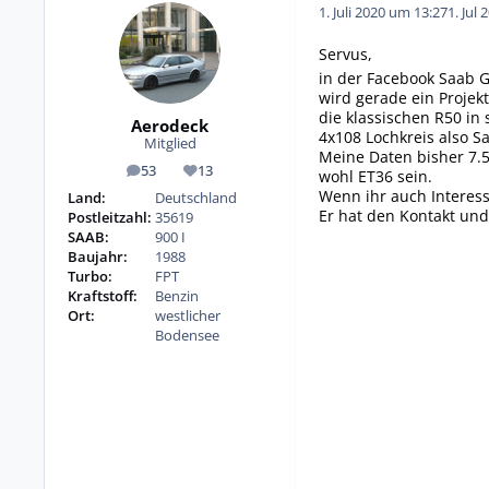
1. Juli 2020 um 13:27
1. Jul 
Servus,
in der Facebook Saab 
wird gerade ein Projek
die klassischen R50 in
Aerodeck
4x108 Lochkreis also Sa
Mitglied
Meine Daten bisher 7.5
53
13
wohl ET36 sein.
Beiträge
Reputation
Wenn ihr auch Interes
Land:
Deutschland
Er hat den Kontakt un
Postleitzahl:
35619
SAAB:
900 I
Baujahr:
1988
Turbo:
FPT
Kraftstoff:
Benzin
Ort:
westlicher
Bodensee