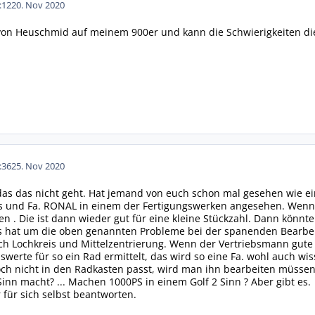
:12
20. Nov 2020
 von Heuschmid auf meinem 900er und kann die Schwierigkeiten die 
:36
25. Nov 2020
as das nicht geht. Hat jemand von euch schon mal gesehen wie ein
hs und Fa. RONAL in einem der Fertigungswerken angesehen. Wenn 
en . Die ist dann wieder gut für eine kleine Stückzahl. Dann könn
 hat um die oben genannten Probleme bei der spanenden Bearbeitu
uch Lochkreis und Mittelzentrierung. Wenn der Vertriebsmann gute
erte für so ein Rad ermittelt, das wird so eine Fa. wohl auch wiss
h nicht in den Radkasten passt, wird man ihn bearbeiten müssen
inn macht? ... Machen 1000PS in einem Golf 2 Sinn ? Aber gibt es.
 für sich selbst beantworten.