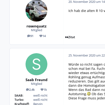
20. November 2020 um 14
Ich hab die alten R 10
rosenquatz
Mitglied
91
14
Beiträge
Reputation
Zitat
25. November 2020 um 22
Würde so nicht sagen d
schon mal bei Fa. Fuc
wieder etwas ertüchtig
Rohling genug Aufmass
Saab Freund
reduzieren. Das gilt a
Mitglied
dann die Homologationsw
Wenn das Rad dann noc
2,4k
1k
Beiträge
Reputation
Autotuning.
Ob das S
SAAB:
weiß nicht
Diese Frage muss jeder
Turbo:
weiß nicht
Kraftstoff:
Benzin