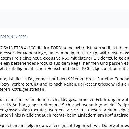
:39
19. Nov 2020
 7,5x16 ET38 4x108 die für FORD homologiert ist. Vermutlich fehl
esser der Nabenringe, um den nötigen Halt zu gewährleisten. Ver
esem Preis eine neue exklusive R50 mit eigener ET, demzufolge e
e ein bestehendes Produkt aus dem Regal nehmen und passen es an
ietet zufällig nicht schon Heuschmid diese R50-Felge zu 9k an mi
te, ist dieses Felgenmass auf den 901er zu breit. Für eine Gene
 bzw. Verbreiterung und je nach Reifen/Karkassengrösse wird sie 
eren Kotflügel streifen.
auch am Limit sein, denn nach aktiv gesammelten Erfahrungen wäh
er HA-Aufhängung streifen, mit Sicherheit wenn irgend ein "Radp
fengrösse sollen montiert werden? 205/55 mit diesen breiten Felgen
inten links (vielleicht auch rechts) beim Einfedern am Kotflügelrad
 Speichen am Felgenkranz/stern (nicht Fegenbett wie Du erwähntest)