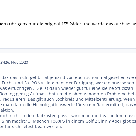
ern übrigens nur die original 15" Räder und werde das auch so la
:34
26. Nov 2020
 das das nicht geht. Hat jemand von euch schon mal gesehen wie ei
. Fuchs und Fa. RONAL in einem der Fertigungswerken angesehen.
was ertüchtigen . Die ist dann wieder gut für eine kleine Stückza
r Rohling genug Aufmass hat um die oben genannten Probleme bei
zu reduzieren. Das gilt auch Lochkreis und Mittelzentrierung. Wen
e man dann die Homologationswerte für so ein Rad ermittelt, das wir
aktion.
ch nicht in den Radkasten passt, wird man ihn bearbeiten müsse
Sinn macht? ... Machen 1000PS in einem Golf 2 Sinn ? Aber gibt es
r für sich selbst beantworten.