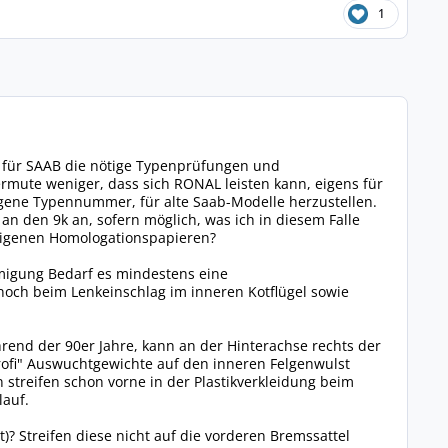
1
en für SAAB die nötige Typenprüfungen und
mute weniger, dass sich RONAL leisten kann, eigens für
igene Typennummer, für alte Saab-Modelle herzustellen.
 den 9k an, sofern möglich, was ich in diesem Falle
t eigenen Homologationspapieren?
hmigung Bedarf es mindestens eine
noch beim Lenkeinschlag im inneren Kotflügel sowie
rend der 90er Jahre, kann an der Hinterachse rechts der
rofi" Auswuchtgewichte auf den inneren Felgenwulst
 streifen schon vorne in der Plastikverkleidung beim
lauf.
? Streifen diese nicht auf die vorderen Bremssattel