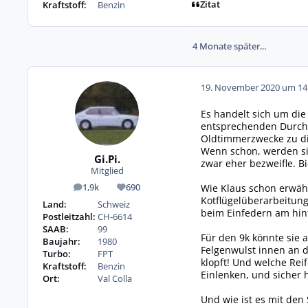
Zitat
Kraftstoff:
Benzin
4 Monate später...
19. November 2020 um 14
Es handelt sich um die
entsprechenden Durchm
Oldtimmerzwecke zu di
Wenn schon, werden si
Gi.Pi.
zwar eher bezweifle. B
Mitglied
Wie Klaus schon erwähn
1,9k
690
Beiträge
Reputation
Kotflügelüberarbeitung
Land:
Schweiz
beim Einfedern am hint
Postleitzahl:
CH-6614
SAAB:
99
Für den 9k könnte sie 
Baujahr:
1980
Felgenwulst innen an d
Turbo:
FPT
klopft! Und welche Rei
Kraftstoff:
Benzin
Einlenken, und sicher h
Ort:
Val Colla
Und wie ist es mit den