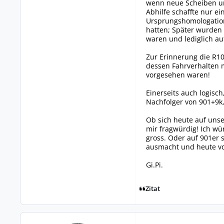
wenn neue Scheiben und
Abhilfe schaffte nur ei
Ursprungshomologation
hatten; Später wurden 
waren und lediglich au
Zur Erinnerung die R10
dessen Fahrverhalten m
vorgesehen waren!
Einerseits auch logisc
Nachfolger von 901+9k,
Ob sich heute auf unse
mir fragwürdig! Ich wü
gross. Oder auf 901er 
ausmacht und heute vo
Gi.Pi.
Zitat