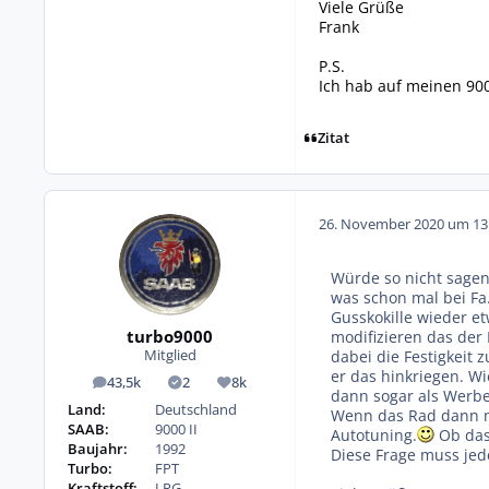
Viele Grüße
Frank
P.S.
Ich hab auf meinen 900
Zitat
26. November 2020 um 13
Würde so nicht sagen
was schon mal bei Fa
Gusskokille wieder et
turbo9000
modifizieren das de
dabei die Festigkeit 
Mitglied
er das hinkriegen. Wi
43,5k
2
8k
Beiträge
Lösungen
Reputation
dann sogar als Werbe
Land:
Deutschland
Wenn das Rad dann no
SAAB:
9000 II
Autotuning.
Ob das 
Baujahr:
1992
Diese Frage muss jede
Turbo:
FPT
Kraftstoff:
LPG