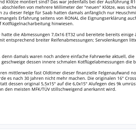
 Klötze montiert sind? Das war jedenfalls bei der Ausführung R10 
n abschleifen von mehrere Millimeter der "neuen" Klötze, was siche
 zu dieser Felge für Saab hatten damals anfänglich nur Heuschmi
mangels Erfahrung seitens von RONAL die Eignungserklärung auch aus
f Kotflügelnacharbeitung hinwiesen.
 hatte die Abmessungen 7,0x16 ET32 und bereitete bereits einige 
it entsprechend breiter Reifenabmessungen; Servolenkungen litten
h, denn damals waren noch andere einfache Fahrwerke aktuell, die
 geschweige dessen innere schmalen Kotflügelabmessungen die bei
ren mittlerweile fast Oldtimer dieser finanzielle Felgenaufwand n
rde es nach 30 Jahren nicht mehr machen. Die originalen 16" Cros
statt dessen original 5,5x15" auf die 6,0x15" Alufegen des 9k umrü
n den meisten MFK/TÜV stillschweigend anerkannt wird.