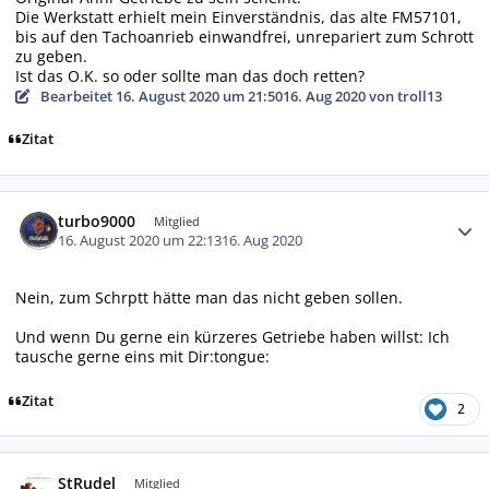
Die Werkstatt erhielt mein Einverständnis, das alte FM57101,
bis auf den Tachoanrieb einwandfrei, unrepariert zum Schrott
zu geben.
Ist das O.K. so oder sollte man das doch retten?
Bearbeitet
16. August 2020 um 21:50
16. Aug 2020
von troll13
Zitat
Autor-Statistiken
turbo9000
Mitglied
16. August 2020 um 22:13
16. Aug 2020
Nein, zum Schrptt hätte man das nicht geben sollen.
Und wenn Du gerne ein kürzeres Getriebe haben willst: Ich
tausche gerne eins mit Dir:tongue:
Zitat
2
Autor-Statistiken
StRudel
Mitglied