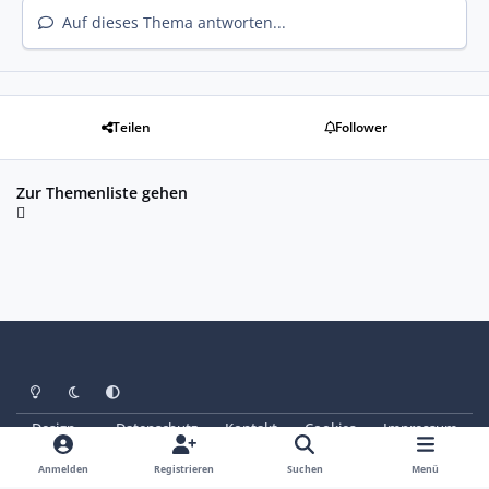
Auf dieses Thema antworten...
Teilen
Follower
Zur Themenliste gehen
Heller Modus
Dunkler Modus
Systemeinstellung
Design
Datenschutz
Kontakt
Cookies
Impressum
© Copyright 2025 - SAABoteure e. V.
Powered by
Invision Community
Anmelden
Registrieren
Suchen
Menü