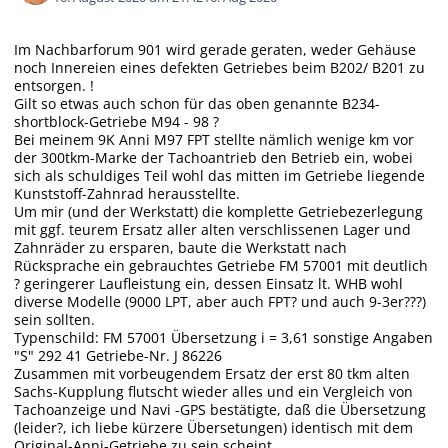
Im Nachbarforum 901 wird gerade geraten, weder Gehäuse
noch Innereien eines defekten Getriebes beim B202/ B201 zu
entsorgen. !
Gilt so etwas auch schon für das oben genannte B234-
shortblock-Getriebe M94 - 98 ?
Bei meinem 9K Anni M97 FPT stellte nämlich wenige km vor
der 300tkm-Marke der Tachoantrieb den Betrieb ein, wobei
sich als schuldiges Teil wohl das mitten im Getriebe liegende
Kunststoff-Zahnrad herausstellte.
Um mir (und der Werkstatt) die komplette Getriebezerlegung
mit ggf. teurem Ersatz aller alten verschlissenen Lager und
Zahnräder zu ersparen, baute die Werkstatt nach
Rücksprache ein gebrauchtes Getriebe FM 57001 mit deutlich
? geringerer Laufleistung ein, dessen Einsatz lt. WHB wohl
diverse Modelle (9000 LPT, aber auch FPT? und auch 9-3er???)
sein sollten.
Typenschild: FM 57001 Übersetzung i = 3,61 sonstige Angaben
"S" 292 41 Getriebe-Nr. J 86226
Zusammen mit vorbeugendem Ersatz der erst 80 tkm alten
Sachs-Kupplung flutscht wieder alles und ein Vergleich von
Tachoanzeige und Navi -GPS bestätigte, daß die Übersetzung
(leider?, ich liebe kürzere Übersetungen) identisch mit dem
Original-Anni-Getriebe zu sein scheint.