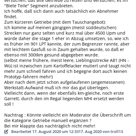
versuchen, das alte Getriebe zu retten und versuchen, es im
"Biete Teile" Segment anzubieten.
Ich hoffe, daß sich dann auch tatsächlich ein Abnehmer
findet.
Zum kürzeren Getriebe (mit dem Tauschangebot):
Ich komme auf meinen gängigen (meist süddeutschen)
Strecken nur ganz selten und kurz mal über 4500 Upm und
würde daher die stage 1 eher in Abzug umsetzen, so, wie ich
es früher im 901 LPT kannte, der zum Begrenzer rannte, aber
mit leichtem Gasfuß so in Zaum gehalten wurde, so daß er
ebenso mit 300tkm gesund abgegeben wurde.
(selbst meine frühere, meist leere, Lieblingsstrecke A81 (HN -
Wü) ist inzwischen zum Kartoffelacker mutiert und taugt nicht
mehr zum schnell fahren und ich begegne dort auch keinen
Prototyp-fahrern mehr!)
Aber nach dem jetzt schon aufgelaufenen (angemessenen)
Werkstatt-Aufwand muß ich mir das gut überlegen.
Vielleicht dann, wenn der ebenfalls km-gleiche, noch erste
Garrett, durch den im Regal liegenden MHI ersetzt werden
soll !
Nachtrag : Könnte vielleicht ein Moderator die Überschrift um
die Kategorie Getriebe manuell ergänzen ?
Bei mir klappte das nachträglich nicht mehr!
Bearbeitet
17. August 2020 um 12:33
17. Aug 2020
von troll13