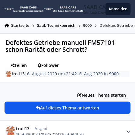
Zum Inhalt springen
SAAB CARS
Anmelden
Die Saab Gemeinschaft
Startseite
Saab Technikbereich
9000
Defektes Getriebe 
Defektes Getriebe manuell FM57101
schon Rarität oder Schrott?
Teilen
Follower
troll13
16. August 2020 um 21:42
16. Aug 2020
in
9000
Neues Thema starten
Auf dieses Thema antworten
Autor-Statistiken
troll13
Mitglied
16. August 2020 um 21:42
16. Aug 2020