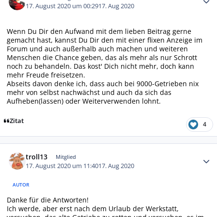
17. August 2020 um 00:29
17. Aug 2020
Wenn Du Dir den Aufwand mit dem lieben Beitrag gerne
gemacht hast, kannst Du Dir den mit einer flixen Anzeige im
Forum und auch außerhalb auch machen und weiteren
Menschen die Chance geben, das als mehr als nur Schrott
noch zu behandeln. Das kost' Dich nicht mehr, doch kann
mehr Freude freisetzen.
Abseits davon denke ich, dass auch bei 9000-Getrieben nix
mehr von selbst nachwächst und auch da sich das
Aufheben(lassen) oder Weiterverwenden lohnt.
Zitat
4
Autor-Statistiken
troll13
Mitglied
17. August 2020 um 11:40
17. Aug 2020
AUTOR
Danke für die Antworten!
Ich werde, aber erst nach dem Urlaub der Werkstatt,