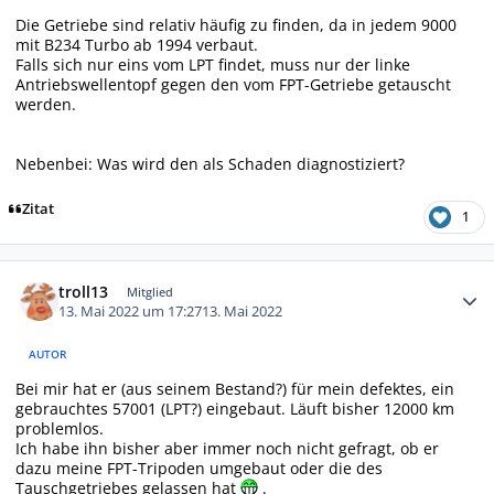
Die Getriebe sind relativ häufig zu finden, da in jedem 9000
mit B234 Turbo ab 1994 verbaut.
Falls sich nur eins vom LPT findet, muss nur der linke
Antriebswellentopf gegen den vom FPT-Getriebe getauscht
werden.
Nebenbei: Was wird den als Schaden diagnostiziert?
Zitat
1
Autor-Statistiken
troll13
Mitglied
13. Mai 2022 um 17:27
13. Mai 2022
AUTOR
Bei mir hat er (aus seinem Bestand?) für mein defektes, ein
gebrauchtes 57001 (LPT?) eingebaut. Läuft bisher 12000 km
problemlos.
Ich habe ihn bisher aber immer noch nicht gefragt, ob er
dazu meine FPT-Tripoden umgebaut oder die des
Tauschgetriebes gelassen hat
.