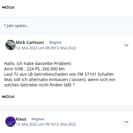
Zitat
1 Jahr später...
Autor-Statistiken
Mick Carlsson
Mitglied
13. Mai 2022 um 08:39
13. Mai 2022
Hallo, ich habe dasselbe Problem:
Anni 5/98 , 224 PS, 260.000 km
Laut Tz aus LB Getriebeschaden von FM 57101 Schalter.
Was soll ich alternativ einbauen ( lassen), wenn sich ein
solches Getriebe nicht finden läßt ?
Zitat
Autor-Statistiken
klaus
Mitglied
13. Mai 2022 um 09:16
13. Mai 2022