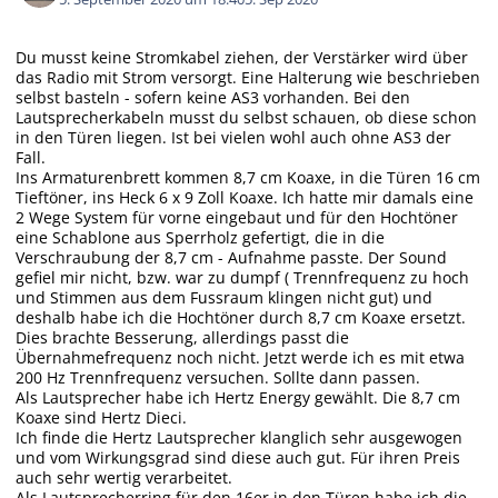
Du musst keine Stromkabel ziehen, der Verstärker wird über
das Radio mit Strom versorgt. Eine Halterung wie beschrieben
selbst basteln - sofern keine AS3 vorhanden. Bei den
Lautsprecherkabeln musst du selbst schauen, ob diese schon
in den Türen liegen. Ist bei vielen wohl auch ohne AS3 der
Fall.
Ins Armaturenbrett kommen 8,7 cm Koaxe, in die Türen 16 cm
Tieftöner, ins Heck 6 x 9 Zoll Koaxe. Ich hatte mir damals eine
2 Wege System für vorne eingebaut und für den Hochtöner
eine Schablone aus Sperrholz gefertigt, die in die
Verschraubung der 8,7 cm - Aufnahme passte. Der Sound
gefiel mir nicht, bzw. war zu dumpf ( Trennfrequenz zu hoch
und Stimmen aus dem Fussraum klingen nicht gut) und
deshalb habe ich die Hochtöner durch 8,7 cm Koaxe ersetzt.
Dies brachte Besserung, allerdings passt die
Übernahmefrequenz noch nicht. Jetzt werde ich es mit etwa
200 Hz Trennfrequenz versuchen. Sollte dann passen.
Als Lautsprecher habe ich Hertz Energy gewählt. Die 8,7 cm
Koaxe sind Hertz Dieci.
Ich finde die Hertz Lautsprecher klanglich sehr ausgewogen
und vom Wirkungsgrad sind diese auch gut. Für ihren Preis
auch sehr wertig verarbeitet.
Als Lautsprecherring für den 16er in den Türen habe ich die