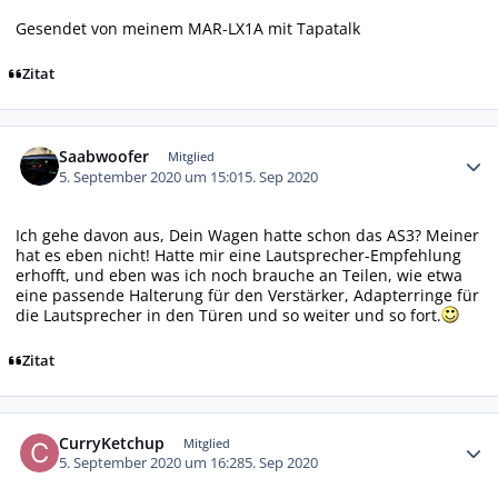
Gesendet von meinem MAR-LX1A mit Tapatalk
Zitat
Autor-Statistiken
Saabwoofer
Mitglied
5. September 2020 um 15:01
5. Sep 2020
Ich gehe davon aus, Dein Wagen hatte schon das AS3? Meiner
hat es eben nicht! Hatte mir eine Lautsprecher-Empfehlung
erhofft, und eben was ich noch brauche an Teilen, wie etwa
eine passende Halterung für den Verstärker, Adapterringe für
die Lautsprecher in den Türen und so weiter und so fort.
Zitat
Autor-Statistiken
CurryKetchup
Mitglied
5. September 2020 um 16:28
5. Sep 2020