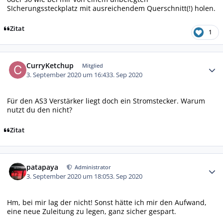
SIcherungssteckplatz mit ausreichendem Querschnitt(!) holen.
Zitat
1
Autor-Statistiken
CurryKetchup
Mitglied
3. September 2020 um 16:43
3. Sep 2020
Für den AS3 Verstärker liegt doch ein Stromstecker. Warum
nutzt du den nicht?
Zitat
Autor-Statistiken
patapaya
Administrator
3. September 2020 um 18:05
3. Sep 2020
Hm, bei mir lag der nicht! Sonst hätte ich mir den Aufwand,
eine neue Zuleitung zu legen, ganz sicher gespart.