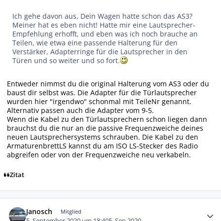
Ich gehe davon aus, Dein Wagen hatte schon das AS3?
Meiner hat es eben nicht! Hatte mir eine Lautsprecher-
Empfehlung erhofft, und eben was ich noch brauche an
Teilen, wie etwa eine passende Halterung für den
Verstärker, Adapterringe für die Lautsprecher in den
Türen und so weiter und so fort.
Entweder nimmst du die original Halterung vom AS3 oder du
baust dir selbst was. Die Adapter für die Türlautsprecher
wurden hier "irgendwo" schonmal mit TeileNr genannt.
Alternativ passen auch die Adapter vom 9-5.
Wenn die Kabel zu den Türlautsprechern schon liegen dann
brauchst du die nur an die passive Frequenzweiche deines
neuen Lautsprechersystems schrauben. Die Kabel zu den
ArmaturenbrettLS kannst du am ISO LS-Stecker des Radio
abgreifen oder von der Frequenzweiche neu verkabeln.
Zitat
Autor-Statistiken
Janosch
Mitglied
5. September 2020 um 18:40
5. Sep 2020