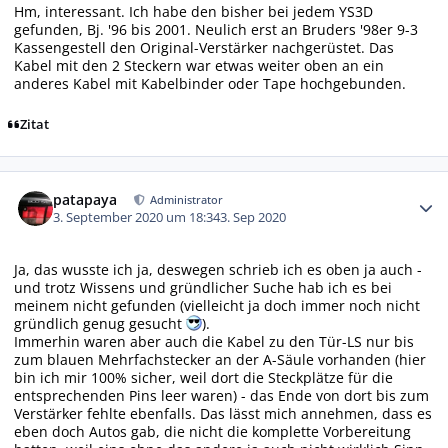
Hm, interessant. Ich habe den bisher bei jedem YS3D
gefunden, Bj. '96 bis 2001. Neulich erst an Bruders '98er 9-3
Kassengestell den Original-Verstärker nachgerüstet. Das
Kabel mit den 2 Steckern war etwas weiter oben an ein
anderes Kabel mit Kabelbinder oder Tape hochgebunden.
Zitat
Autor-Statistiken
patapaya
Administrator
3. September 2020 um 18:34
3. Sep 2020
Ja, das wusste ich ja, deswegen schrieb ich es oben ja auch -
und trotz Wissens und gründlicher Suche hab ich es bei
meinem nicht gefunden (vielleicht ja doch immer noch nicht
gründlich genug gesucht
).
Immerhin waren aber auch die Kabel zu den Tür-LS nur bis
zum blauen Mehrfachstecker an der A-Säule vorhanden (hier
bin ich mir 100% sicher, weil dort die Steckplätze für die
entsprechenden Pins leer waren) - das Ende von dort bis zum
Verstärker fehlte ebenfalls. Das lässt mich annehmen, dass es
eben doch Autos gab, die nicht die komplette Vorbereitung