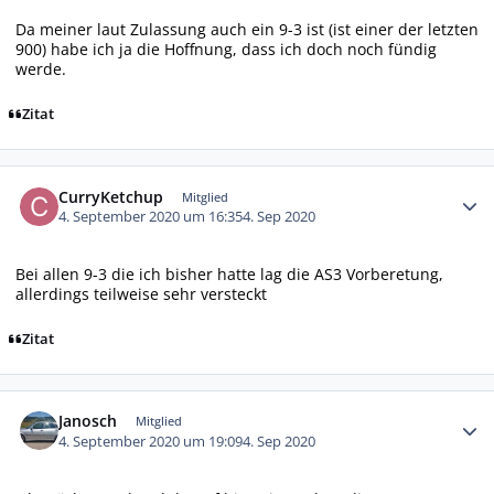
Da meiner laut Zulassung auch ein 9-3 ist (ist einer der letzten
900) habe ich ja die Hoffnung, dass ich doch noch fündig
werde.
Zitat
Autor-Statistiken
CurryKetchup
Mitglied
4. September 2020 um 16:35
4. Sep 2020
Bei allen 9-3 die ich bisher hatte lag die AS3 Vorberetung,
allerdings teilweise sehr versteckt
Zitat
Autor-Statistiken
Janosch
Mitglied
4. September 2020 um 19:09
4. Sep 2020