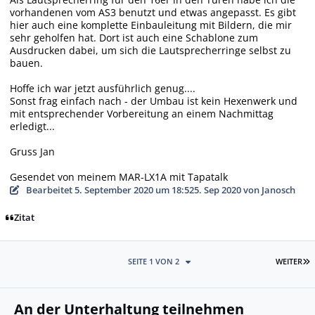
vorhandenen vom AS3 benutzt und etwas angepasst. Es gibt
hier auch eine komplette Einbauleitung mit Bildern, die mir
sehr geholfen hat. Dort ist auch eine Schablone zum
Ausdrucken dabei, um sich die Lautsprecherringe selbst zu
bauen.
Hoffe ich war jetzt ausführlich genug....
Sonst frag einfach nach - der Umbau ist kein Hexenwerk und
mit entsprechender Vorbereitung an einem Nachmittag
erledigt...
Gruss Jan
Gesendet von meinem MAR-LX1A mit Tapatalk
Bearbeitet
5. September 2020 um 18:52
5. Sep 2020
von Janosch
Zitat
L
SEITE 1 VON 2
WEITER
An der Unterhaltung teilnehmen