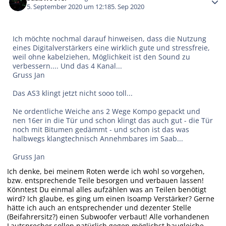
5. September 2020 um 12:18
5. Sep 2020
Ich möchte nochmal darauf hinweisen, dass die Nutzung
eines Digitalverstärkers eine wirklich gute und stressfreie,
weil ohne kabelziehen, Möglichkeit ist den Sound zu
verbessern.... Und das 4 Kanal...
Gruss Jan
Das AS3 klingt jetzt nicht sooo toll...
Ne ordentliche Weiche ans 2 Wege Kompo gepackt und
nen 16er in die Tür und schon klingt das auch gut - die Tür
noch mit Bitumen gedämmt - und schon ist das was
halbwegs klangtechnisch Annehmbares im Saab...
Gruss Jan
Ich denke, bei meinem Roten werde ich wohl so vorgehen,
bzw. entsprechende Teile besorgen und verbauen lassen!
Könntest Du einmal alles aufzählen was an Teilen benötigt
wird? Ich glaube, es ging um einen Isoamp Verstärker? Gerne
hätte ich auch an entsprechender und dezenter Stelle
(Beifahrersitz?) einen Subwoofer verbaut! Alle vorhandenen
Lautsprecher sollen natürlich gegen möglichst baugleiche