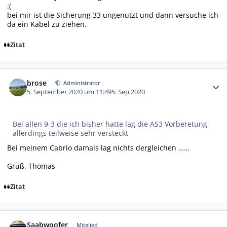
:(
bei mir ist die Sicherung 33 ungenutzt und dann versuche ich
da ein Kabel zu ziehen.
Zitat
Autor-Statistiken
brose
Administrator
5. September 2020 um 11:49
5. Sep 2020
Bei allen 9-3 die ich bisher hatte lag die AS3 Vorberetung,
allerdings teilweise sehr versteckt
Bei meinem Cabrio damals lag nichts dergleichen ……
Gruß, Thomas
Zitat
Autor-Statistiken
Saabwoofer
Mitglied