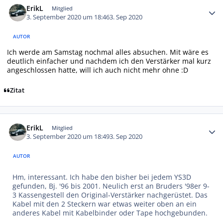
ErikL
Mitglied
3. September 2020 um 18:46
3. Sep 2020
AUTOR
Ich werde am Samstag nochmal alles absuchen. Mit wäre es
deutlich einfacher und nachdem ich den Verstärker mal kurz
angeschlossen hatte, will ich auch nicht mehr ohne :D
Zitat
Autor-Statistiken
ErikL
Mitglied
3. September 2020 um 18:49
3. Sep 2020
AUTOR
Hm, interessant. Ich habe den bisher bei jedem YS3D
gefunden, Bj. '96 bis 2001. Neulich erst an Bruders '98er 9-
3 Kassengestell den Original-Verstärker nachgerüstet. Das
Kabel mit den 2 Steckern war etwas weiter oben an ein
anderes Kabel mit Kabelbinder oder Tape hochgebunden.