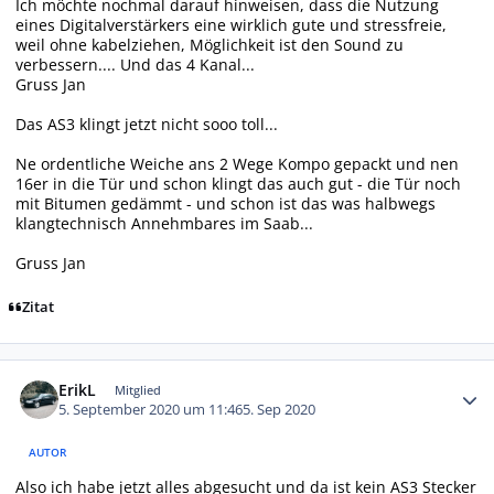
Ich möchte nochmal darauf hinweisen, dass die Nutzung
eines Digitalverstärkers eine wirklich gute und stressfreie,
weil ohne kabelziehen, Möglichkeit ist den Sound zu
verbessern.... Und das 4 Kanal...
Gruss Jan
Das AS3 klingt jetzt nicht sooo toll...
Ne ordentliche Weiche ans 2 Wege Kompo gepackt und nen
16er in die Tür und schon klingt das auch gut - die Tür noch
mit Bitumen gedämmt - und schon ist das was halbwegs
klangtechnisch Annehmbares im Saab...
Gruss Jan
Zitat
Autor-Statistiken
ErikL
Mitglied
5. September 2020 um 11:46
5. Sep 2020
AUTOR
Also ich habe jetzt alles abgesucht und da ist kein AS3 Stecker