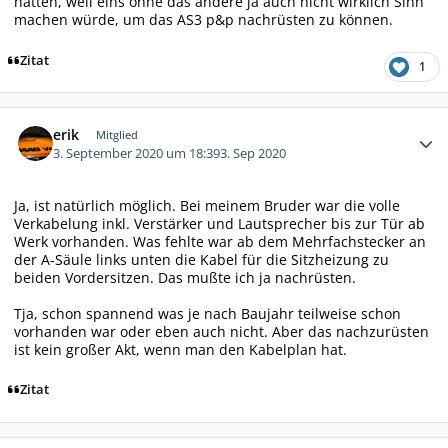
hatten, weil eins ohne das andere ja auch nicht wirklich Sinn
machen würde, um das AS3 p&p nachrüsten zu können.
Zitat
1
Autor-Statistiken
erik
Mitglied
3. September 2020 um 18:39
3. Sep 2020
Ja, ist natürlich möglich. Bei meinem Bruder war die volle
Verkabelung inkl. Verstärker und Lautsprecher bis zur Tür ab
Werk vorhanden. Was fehlte war ab dem Mehrfachstecker an
der A-Säule links unten die Kabel für die Sitzheizung zu
beiden Vordersitzen. Das mußte ich ja nachrüsten.
Tja, schon spannend was je nach Baujahr teilweise schon
vorhanden war oder eben auch nicht. Aber das nachzurüsten
ist kein großer Akt, wenn man den Kabelplan hat.
Zitat
Autor-Statistiken