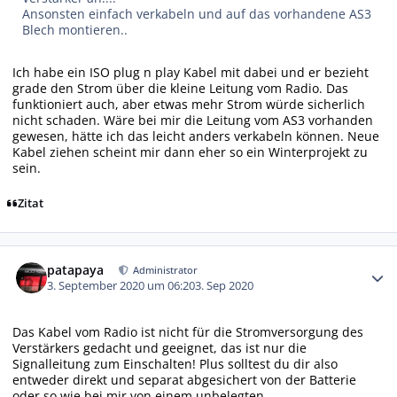
Ansonsten einfach verkabeln und auf das vorhandene AS3
Blech montieren..
Ich habe ein ISO plug n play Kabel mit dabei und er bezieht
grade den Strom über die kleine Leitung vom Radio. Das
funktioniert auch, aber etwas mehr Strom würde sicherlich
nicht schaden. Wäre bei mir die Leitung vom AS3 vorhanden
gewesen, hätte ich das leicht anders verkabeln können. Neue
Kabel ziehen scheint mir dann eher so ein Winterprojekt zu
sein.
Zitat
Autor-Statistiken
patapaya
Administrator
3. September 2020 um 06:20
3. Sep 2020
Das Kabel vom Radio ist nicht für die Stromversorgung des
Verstärkers gedacht und geeignet, das ist nur die
Signalleitung zum Einschalten! Plus solltest du dir also
entweder direkt und separat abgesichert von der Batterie
oder so wie bei mir von einem unbelegten