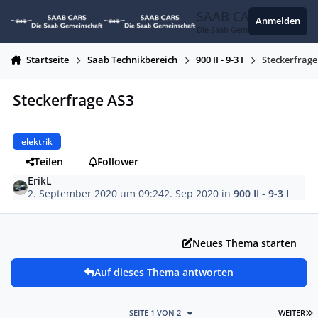
Zum Inhalt springen
SAAB CARS
Anmelden
Die Saab Gemeinschaft
Startseite
Saab Technikbereich
900 II - 9-3 I
Steckerfrage
Steckerfrage AS3
elektrik
Teilen
Follower
ErikL
2. September 2020 um 09:24
2. Sep 2020
in
900 II - 9-3 I
Neues Thema starten
Auf dieses Thema antworten
L
SEITE 1 VON 2
WEITER