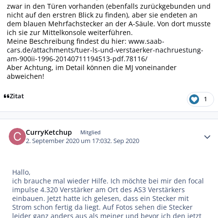
zwar in den Türen vorhanden (ebenfalls zurückgebunden und
nicht auf den erstren Blick zu finden), aber sie endeten an
dem blauen Mehrfachstecker an der A-Säule. Von dort musste
ich sie zur Mittelkonsole weiterführen.
Meine Beschreibung findest du hier:
www.saab-
cars.de/attachments/tuer-ls-und-verstaerker-nachruestung-
am-900ii-1996-20140711194513-pdf.78116/
Aber Achtung, im Detail können die MJ voneinander
abweichen!
Zitat
1
Autor-Statistiken
CurryKetchup
Mitglied
2. September 2020 um 17:03
2. Sep 2020
Hallo,
ich brauche mal wieder Hilfe. Ich möchte bei mir den focal
impulse 4.320 Verstärker am Ort des AS3 Verstärkers
einbauen. Jetzt hatte ich gelesen, dass ein Stecker mit
Strom schon fertig da liegt. Auf Fotos sehen die Stecker
leider ganz anders aus als meiner und bevor ich den jetzt