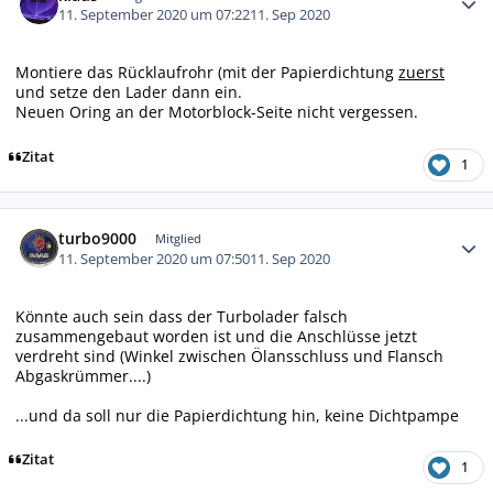
11. September 2020 um 07:22
11. Sep 2020
Montiere das Rücklaufrohr (mit der Papierdichtung
zuerst
und setze den Lader dann ein.
Neuen Oring an der Motorblock-Seite nicht vergessen.
Zitat
1
Autor-Statistiken
turbo9000
Mitglied
11. September 2020 um 07:50
11. Sep 2020
Könnte auch sein dass der Turbolader falsch
zusammengebaut worden ist und die Anschlüsse jetzt
verdreht sind (Winkel zwischen Ölansschluss und Flansch
Abgaskrümmer....)
...und da soll nur die Papierdichtung hin, keine Dichtpampe
Zitat
1