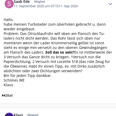
Saab Ede
Mitglied
11. September 2020 um 07:15
11. Sep 2020
Hallo,
habe meinen Turbolader zum überholen gebracht u. dann
wieder eingebaut.
Problem: Das Ölrücklaufrohr will oben am Flansch des Tu-
laders nicht dicht werden. Das Rohr lässt sich oben nur
montieren wenn der Lader Krümmerseitig gelöst ist sonst
steht es einige mm versetzt zu den oberen Gewindegängen
am Flansch des Laders.
Soll das so sein?
Es ist mittlerweile der
3 Versuch das Ganze dicht zu kriegen. 1Versuch nur die
Papierdichtung, 2 Versuch mit Locetite 518 (das rote Zeug für
die Ölwanne). Habt ihr einen Tipp, ev. mit Dirko zusätzlich
abdichten oder zwei Dichtungen verwenden?
Bin für jeden Tipp dankbar.
Schönes WE
Klaus
Zitat
Autor-Statistiken
klaus
Mitglied