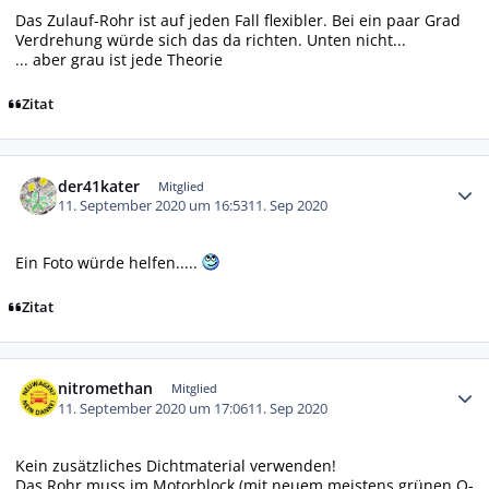
Das Zulauf-Rohr ist auf jeden Fall flexibler. Bei ein paar Grad
Verdrehung würde sich das da richten. Unten nicht...
... aber grau ist jede Theorie
Zitat
Autor-Statistiken
der41kater
Mitglied
11. September 2020 um 16:53
11. Sep 2020
Ein Foto würde helfen.....
Zitat
Autor-Statistiken
nitromethan
Mitglied
11. September 2020 um 17:06
11. Sep 2020
Kein zusätzliches Dichtmaterial verwenden!
Das Rohr muss im Motorblock (mit neuem meistens grünen O-