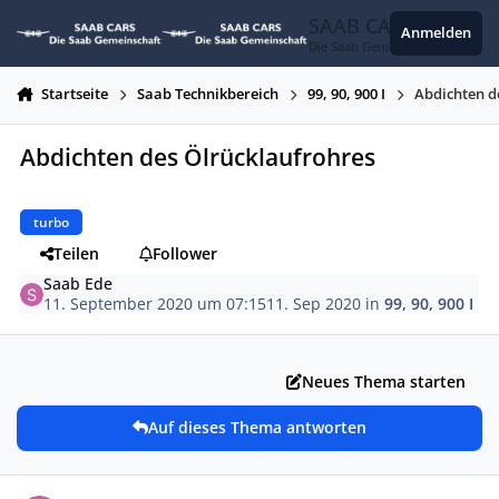
Zum Inhalt springen
SAAB CARS
Anmelden
Die Saab Gemeinschaft
Startseite
Saab Technikbereich
99, 90, 900 I
Abdichten d
Abdichten des Ölrücklaufrohres
turbo
Teilen
Follower
Saab Ede
11. September 2020 um 07:15
11. Sep 2020
in
99, 90, 900 I
Neues Thema starten
Auf dieses Thema antworten
Autor-Statistiken