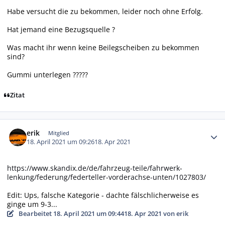
Habe versucht die zu bekommen, leider noch ohne Erfolg.
Hat jemand eine Bezugsquelle ?
Was macht ihr wenn keine Beilegscheiben zu bekommen
sind?
Gummi unterlegen ?????
Zitat
Autor-Statistiken
erik
Mitglied
18. April 2021 um 09:26
18. Apr 2021
https://www.skandix.de/de/fahrzeug-teile/fahrwerk-
lenkung/federung/federteller-vorderachse-unten/1027803/
Edit: Ups, falsche Kategorie - dachte fälschlicherweise es
ginge um 9-3...
Bearbeitet
18. April 2021 um 09:44
18. Apr 2021
von erik