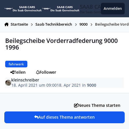
Zum Inhalt springen
SAAB CARS
Anmelden
Die Saab Gemeinschaft
Startseite
Saab Technikbereich
9000
Beilegscheibe Vor
Beilegscheibe Vorderradfederung 9000
1996
fahrwerk
Teilen
Follower
kleinschreiber
18. April 2021 um 09:00
18. Apr 2021
in
9000
Neues Thema starten
Auf dieses Thema antworten