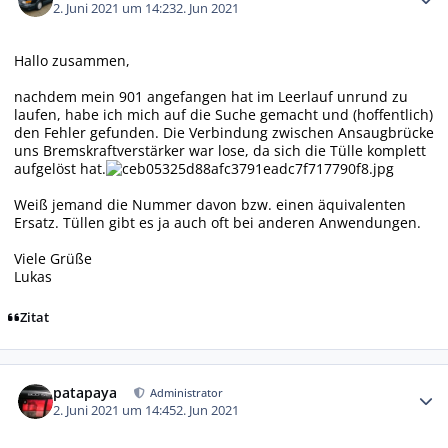
2. Juni 2021 um 14:23
2. Jun 2021
Hallo zusammen,
nachdem mein 901 angefangen hat im Leerlauf unrund zu
laufen, habe ich mich auf die Suche gemacht und (hoffentlich)
den Fehler gefunden. Die Verbindung zwischen Ansaugbrücke
uns Bremskraftverstärker war lose, da sich die Tülle komplett
aufgelöst hat.
Weiß jemand die Nummer davon bzw. einen äquivalenten
Ersatz. Tüllen gibt es ja auch oft bei anderen Anwendungen.
Viele Grüße
Lukas
Zitat
Autor-Statistiken
patapaya
Administrator
2. Juni 2021 um 14:45
2. Jun 2021