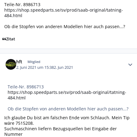
Teile-Nr. 8986713
https://shop.speedparts.se/sv/prod/saab-original/tatning-
484.html
Ob die Stopfen von anderen Modellen hier auch passen...?
Zitat
Autor-Statistiken
hft
Mitglied
2. Juni 2021 um 15:38
2. Jun 2021
Teile-Nr. 8986713
https://shop.speedparts.se/sv/prod/saab-original/tatning-
484.html
Ob die Stopfen von anderen Modellen hier auch passen...?
Ich glaube Du bist am falschen Ende vom Schlauch. Mein Tip
wäre 7515208.
Suchmaschinen liefern Bezugsquellen bei Eingabe der
Nummer