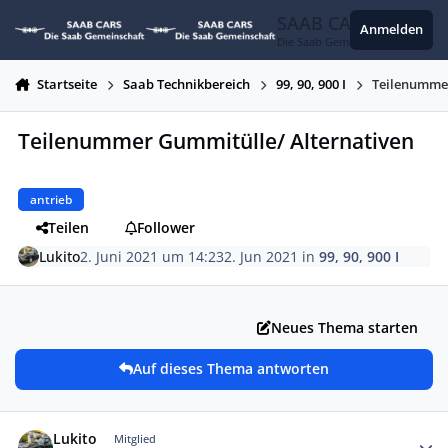
Zum Inhalt springen
SAAB CARS
Anmelden
Die Saab Gemeinschaft
Startseite
Saab Technikbereich
99, 90, 900 I
Teilenummer
Teilenummer Gummitülle/ Alternativen
antrieb
Teilen
Follower
Lukito
2. Juni 2021 um 14:23
2. Jun 2021
in
99, 90, 900 I
Neues Thema starten
Auf dieses Thema antworten
Autor-Statistiken
Lukito
Mitglied