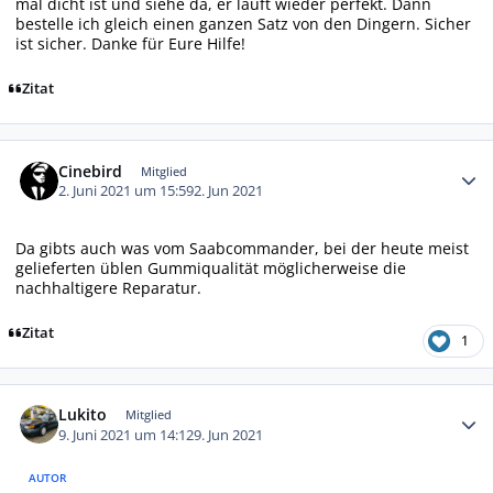
mal dicht ist und siehe da, er läuft wieder perfekt. Dann
bestelle ich gleich einen ganzen Satz von den Dingern. Sicher
ist sicher. Danke für Eure Hilfe!
Zitat
Autor-Statistiken
Cinebird
Mitglied
2. Juni 2021 um 15:59
2. Jun 2021
Da gibts auch was vom Saabcommander, bei der heute meist
gelieferten üblen Gummiqualität möglicherweise die
nachhaltigere Reparatur.
Zitat
1
Autor-Statistiken
Lukito
Mitglied
9. Juni 2021 um 14:12
9. Jun 2021
AUTOR