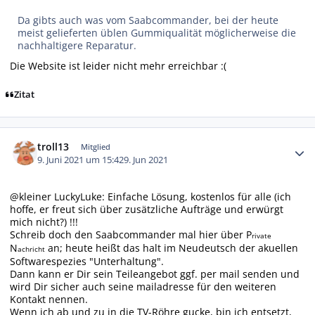
Da gibts auch was vom Saabcommander, bei der heute
meist gelieferten üblen Gummiqualität möglicherweise die
nachhaltigere Reparatur.
Die Website ist leider nicht mehr erreichbar :(
Zitat
Autor-Statistiken
troll13
Mitglied
9. Juni 2021 um 15:42
9. Jun 2021
@kleiner LuckyLuke: Einfache Lösung, kostenlos für alle (ich
hoffe, er freut sich über zusätzliche Aufträge und erwürgt
mich nicht?) !!!
Schreib doch den Saabcommander mal hier über P
rivate
N
an; heute heißt das halt im Neudeutsch der akuellen
achricht
Softwarespezies "Unterhaltung".
Dann kann er Dir sein Teileangebot ggf. per mail senden und
wird Dir sicher auch seine mailadresse für den weiteren
Kontakt nennen.
Wenn ich ab und zu in die TV-Röhre gucke, bin ich entsetzt,