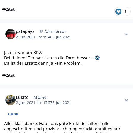
Zitat
1
Autor-Statistiken
patapaya
Administrator
2. Juni 2021 um 15:46
2. Jun 2021
Ja, ich war am BKV.
Bei deinem Tip passt auch die Form besser...
Da ist der Ersatz dann ja kein Problem.
Zitat
Autor-Statistiken
Lukito
Mitglied
2. Juni 2021 um 15:57
2. Jun 2021
AUTOR
Alles klar ,danke. Habe das gute Ende der alten Tülle
abgeschnitten und provisorisch hingedrückt, damit es nur