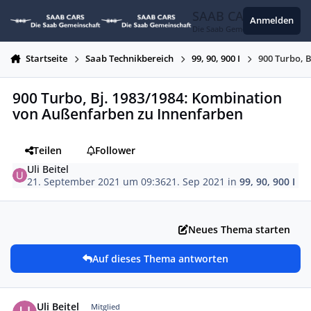
Zum Inhalt springen
SAAB CARS
Anmelden
Die Saab Gemeinschaft
Startseite
Saab Technikbereich
99, 90, 900 I
900 Turbo, 
900 Turbo, Bj. 1983/1984: Kombination
von Außenfarben zu Innenfarben
Teilen
Follower
Uli Beitel
21. September 2021 um 09:36
21. Sep 2021
in
99, 90, 900 I
Neues Thema starten
Auf dieses Thema antworten
Autor-Statistiken
Uli Beitel
Mitglied