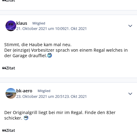
Zitat
Autor-Statistiken
klaus
Mitglied
21. Oktober 2021 um 10:09
21. Okt 2021
Stimmt, die Haube kam mal neu.
Der (einzige) Vorbesitzer sprach von einem Regal welches in
der Garage drauffiel.
Zitat
Autor-Statistiken
bk-aero
Mitglied
23. Oktober 2021 um 20:51
23. Okt 2021
Der Originalgrill liegt bei mir im Regal. Finde den 83er
schicker.
Zitat