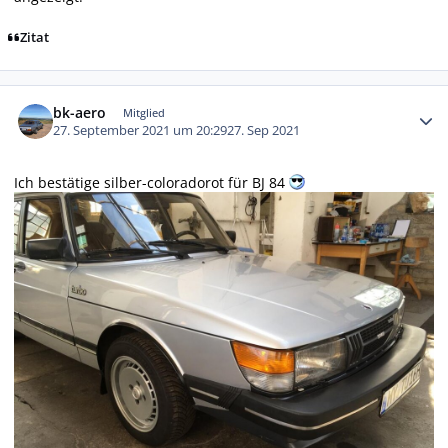
Zitat
Autor-Statistiken
bk-aero
Mitglied
27. September 2021 um 20:29
27. Sep 2021
Ich bestätige silber-coloradorot für BJ 84