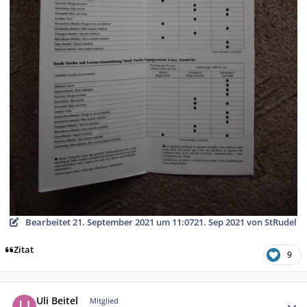
Bearbeitet
21. September 2021 um 11:07
21. Sep 2021
von StRudel
Zitat
9
Autor-Statistiken
Uli Beitel
Mitglied