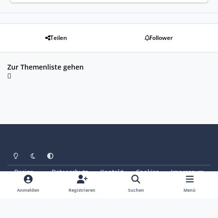
Teilen
Follower
Zur Themenliste gehen
Heller Modus
Dunkler Modus
Systemeinstellung
Design
Datenschutz
Kontakt
Cookies
Impressum
© Copyright 2025 - SAABoteure e. V.
Powered by
Invision Community
Anmelden
Registrieren
Suchen
Menü