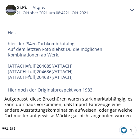
Autor-Statistiken
Gi.Pi.
Mitglied
21. Oktober 2021 um 08:42
21. Okt 2021
Hej,
hier der '84er-Farbkombikatalog.
Auf dem letzten Foto siehst Du die möglichen
Kombinationen ab Werk.
[ATTACH=full]204685[/ATTACH]
[ATTACH=full]204686[/ATTACH]
[ATTACH=full]204687[/ATTACH]
Hier noch der Originalprospekt von 1983.
Aufgepasst, diese Broschüren waren stark marktabhängig, es
kann durchaus vorkommen, daß Import-Fahrzeuge eine
andere Ausstattungskombination aufweisen, oder gar welche
Farbmuster auf gewisse Märkte gar nicht angeboten wurden.
Zitat
1