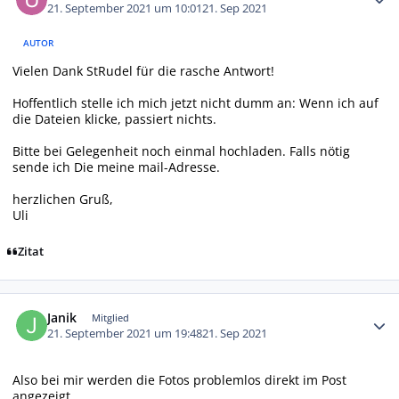
21. September 2021 um 10:01
21. Sep 2021
AUTOR
Vielen Dank StRudel für die rasche Antwort!
Hoffentlich stelle ich mich jetzt nicht dumm an: Wenn ich auf
die Dateien klicke, passiert nichts.
Bitte bei Gelegenheit noch einmal hochladen. Falls nötig
sende ich Die meine mail-Adresse.
herzlichen Gruß,
Uli
Zitat
Autor-Statistiken
Janik
Mitglied
21. September 2021 um 19:48
21. Sep 2021
Also bei mir werden die Fotos problemlos direkt im Post
angezeigt.