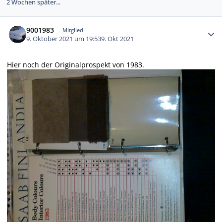
2 Wochen später...
Autor-Statistiken
9001983
Mitglied
9. Oktober 2021 um 19:53
9. Okt 2021
Hier noch der Originalprospekt von 1983.