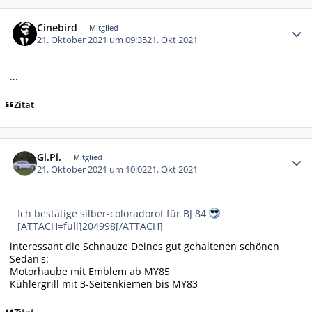
Autor-Statistiken
Cinebird
Mitglied
21. Oktober 2021 um 09:35
21. Okt 2021
...
Zitat
Autor-Statistiken
Gi.Pi.
Mitglied
21. Oktober 2021 um 10:02
21. Okt 2021
Ich bestätige silber-coloradorot für BJ 84
[ATTACH=full]204998[/ATTACH]
interessant die Schnauze Deines gut gehaltenen schönen
Sedan's:
Motorhaube mit Emblem ab MY85
Kühlergrill mit 3-Seitenkiemen bis MY83