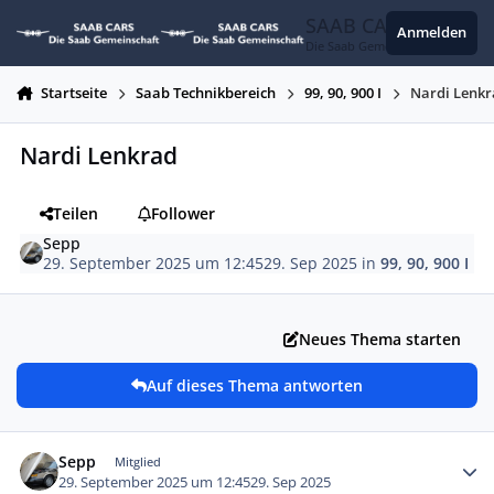
Zum Inhalt springen
SAAB CARS
Anmelden
Die Saab Gemeinschaft
Startseite
Saab Technikbereich
99, 90, 900 I
Nardi Lenk
Nardi Lenkrad
Teilen
Follower
Sepp
29. September 2025 um 12:45
29. Sep 2025
in
99, 90, 900 I
Neues Thema starten
Auf dieses Thema antworten
Autor-Statistiken
Sepp
Mitglied
29. September 2025 um 12:45
29. Sep 2025