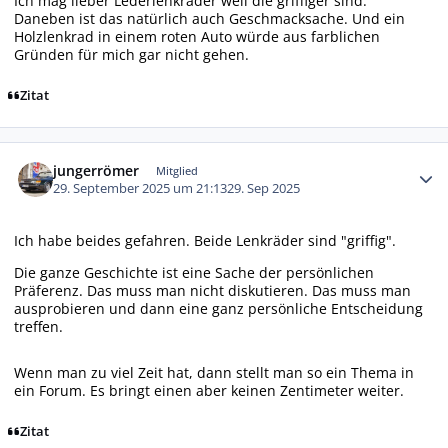
Ich mag lieber Lederlenkräder weil die griffiger sind.
Daneben ist das natürlich auch Geschmacksache. Und ein
Holzlenkrad in einem roten Auto würde aus farblichen
Gründen für mich gar nicht gehen.
Zitat
Autor-Statistiken
jungerrömer
Mitglied
29. September 2025 um 21:13
29. Sep 2025
Ich habe beides gefahren. Beide Lenkräder sind "griffig".
Die ganze Geschichte ist eine Sache der persönlichen
Präferenz. Das muss man nicht diskutieren. Das muss man
ausprobieren und dann eine ganz persönliche Entscheidung
treffen.
Wenn man zu viel Zeit hat, dann stellt man so ein Thema in
ein Forum. Es bringt einen aber keinen Zentimeter weiter.
Zitat