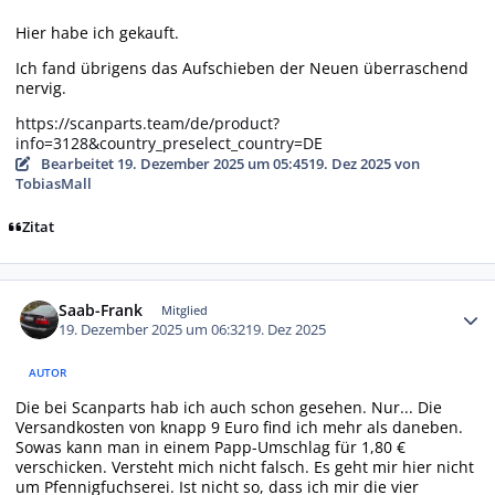
Hier habe ich gekauft.
Ich fand übrigens das Aufschieben der Neuen überraschend
nervig.
https://scanparts.team/de/product?
info=3128&country_preselect_country=DE
Bearbeitet
19. Dezember 2025 um 05:45
19. Dez 2025
von
TobiasMall
Zitat
Autor-Statistiken
Saab-Frank
Mitglied
19. Dezember 2025 um 06:32
19. Dez 2025
AUTOR
Die bei Scanparts hab ich auch schon gesehen. Nur... Die
Versandkosten von knapp 9 Euro find ich mehr als daneben.
Sowas kann man in einem Papp-Umschlag für 1,80 €
verschicken. Versteht mich nicht falsch. Es geht mir hier nicht
um Pfennigfuchserei. Ist nicht so, dass ich mir die vier