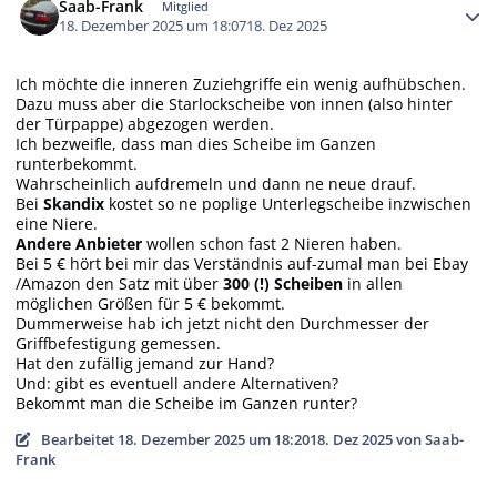
Saab-Frank
Mitglied
18. Dezember 2025 um 18:07
18. Dez 2025
Ich möchte die inneren Zuziehgriffe ein wenig aufhübschen.
Dazu muss aber die Starlockscheibe von innen (also hinter
der Türpappe) abgezogen werden.
Ich bezweifle, dass man dies Scheibe im Ganzen
runterbekommt.
Wahrscheinlich aufdremeln und dann ne neue drauf.
Bei
Skandix
kostet so ne poplige Unterlegscheibe inzwischen
eine Niere.
Andere Anbieter
wollen schon fast 2 Nieren haben.
Bei 5 € hört bei mir das Verständnis auf-zumal man bei Ebay
/Amazon den Satz mit über
300 (!) Scheiben
in allen
möglichen Größen für 5 € bekommt.
Dummerweise hab ich jetzt nicht den Durchmesser der
Griffbefestigung gemessen.
Hat den zufällig jemand zur Hand?
Und: gibt es eventuell andere Alternativen?
Bekommt man die Scheibe im Ganzen runter?
Bearbeitet
18. Dezember 2025 um 18:20
18. Dez 2025
von Saab-
Frank