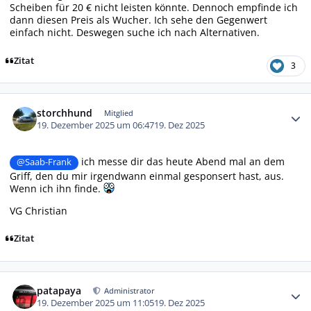
Scheiben für 20 € nicht leisten könnte. Dennoch empfinde ich
dann diesen Preis als Wucher. Ich sehe den Gegenwert
einfach nicht. Deswegen suche ich nach Alternativen.
Zitat
3
Autor-Statistiken
storchhund
Mitglied
19. Dezember 2025 um 06:47
19. Dez 2025
ich messe dir das heute Abend mal an dem
@Saab-Frank
Griff, den du mir irgendwann einmal gesponsert hast, aus.
Wenn ich ihn finde.
VG Christian
Zitat
Autor-Statistiken
patapaya
Administrator
19. Dezember 2025 um 11:05
19. Dez 2025