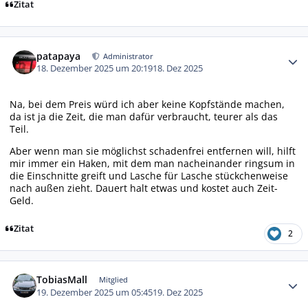
Zitat
Autor-Statistiken
patapaya
Administrator
18. Dezember 2025 um 20:19
18. Dez 2025
Na, bei dem Preis würd ich aber keine Kopfstände machen,
da ist ja die Zeit, die man dafür verbraucht, teurer als das
Teil.
Aber wenn man sie möglichst schadenfrei entfernen will, hilft
mir immer ein Haken, mit dem man nacheinander ringsum in
die Einschnitte greift und Lasche für Lasche stückchenweise
nach außen zieht. Dauert halt etwas und kostet auch Zeit-
Geld.
Zitat
2
Autor-Statistiken
TobiasMall
Mitglied
19. Dezember 2025 um 05:45
19. Dez 2025