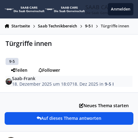
Zum Inhalt springen
SAAB CARS
Anmelden
Die Saab Gemeinschaft
Startseite
Saab Technikbereich
9-5 I
Türgriffe innen
Türgriffe innen
9-5
Teilen
Follower
Saab-Frank
18. Dezember 2025 um 18:07
18. Dez 2025
in
9-5 I
Neues Thema starten
Auf dieses Thema antworten
Autor-Statistiken