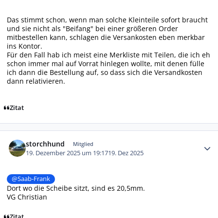
Das stimmt schon, wenn man solche Kleinteile sofort braucht
und sie nicht als "Beifang" bei einer größeren Order
mitbestellen kann, schlagen die Versankosten eben merkbar
ins Kontor.
Für den Fall hab ich meist eine Merkliste mit Teilen, die ich eh
schon immer mal auf Vorrat hinlegen wollte, mit denen fülle
ich dann die Bestellung auf, so dass sich die Versandkosten
dann relativieren.
Zitat
Autor-Statistiken
storchhund
Mitglied
19. Dezember 2025 um 19:17
19. Dez 2025
@Saab-Frank
Dort wo die Scheibe sitzt, sind es 20,5mm.
VG Christian
Zitat