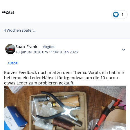
Zitat
1
4 Wochen später...
Autor-Statistiken
Saab-Frank
Mitglied
18. Januar 2026 um 11:04
18. Jan 2026
AUTOR
Kurzes Feedback noch mal zu dem Thema. Vorab: ich hab mir
bei temu ein Leder Nähset für irgendwas um die 10 euro +
etwas Leder zum probieren gekauft.