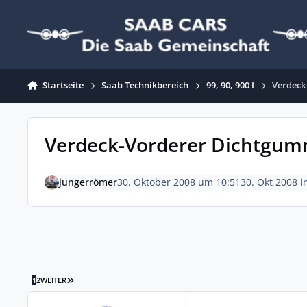
Zum Inhalt springen
Startseite
Saab Technikbereich
99, 90, 900 I
Verdeck
Verdeck-Vorderer Dichtgum
jungerrömer
30. Oktober 2008 um 10:51
30. Okt 2008
i
LETZTE SEITE
1
2
WEITER