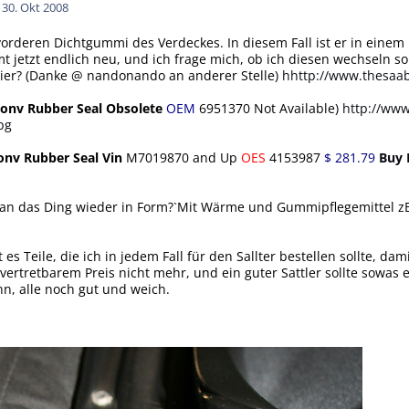
1
30. Okt 2008
 vorderen Dichtgummi des Verdeckes. In diesem Fall ist er in eine
 jetzt endlich neu, und ich frage mich, ob ich diesen wechseln soll
. hier? (Danke @ nandonando an anderer Stelle)
hhttp://www.thesaab
Conv Rubber Seal Obsolete
OEM
6951370 Not Available)
http://ww
pg
onv Rubber Seal
Vin
M7019870 and Up
OES
4153987
$ 281.79
Buy
an das Ding wieder in Form?`Mit Wärme und Gummipflegemittel zB?
s Teile, die ich in jedem Fall für den Sallter bestellen sollte, damit
u vertretbarem Preis nicht mehr, und ein guter Sattler sollte sowas 
nn, alle noch gut und weich.