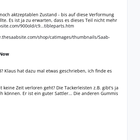
m noch aktzeptablen Zustand - bis auf diese Verformung
te. Es ist ja zu erwarten, dass es dieses Teil nicht mehr
site.com/900old/c9...tibleparts.htm
w.thesaabsite.com/shop/catimages/thumbnails/Saab-
 Now
 Klaus hat dazu mal etwas geschrieben, ich finde es
 keine Zeit verloren geht? Die Tackerleisten z.B. gibt's ja
eh können. Er ist ein guter Sattler... Die anderen Gummis