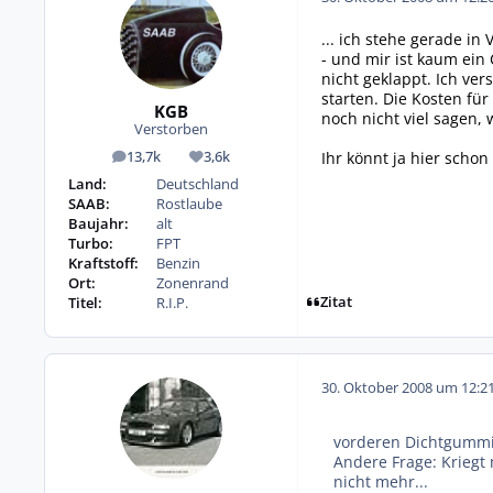
... ich stehe gerade in
- und mir ist kaum ein
nicht geklappt. Ich ve
starten. Die Kosten fü
KGB
noch nicht viel sagen, 
Verstorben
Ihr könnt ja hier scho
13,7k
3,6k
Beiträge
Reputation
Land:
Deutschland
SAAB:
Rostlaube
Baujahr:
alt
Turbo:
FPT
Kraftstoff:
Benzin
Ort:
Zonenrand
Zitat
Titel:
R.I.P.
30. Oktober 2008 um 12:2
vorderen Dichtgumm
Andere Frage: Kriegt
nicht mehr...