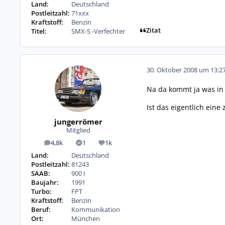
Land:
Deutschland
Postleitzahl:
71xxx
Kraftstoff:
Benzin
Zitat
Titel:
SMX-S -Verfechter
30. Oktober 2008 um 13:2
Na da kommt ja was in
Ist das eigentlich eine
jungerrömer
Mitglied
4,8k
1
1k
Beiträge
Lösungen
Reputation
Land:
Deutschland
Postleitzahl:
81243
SAAB:
900 I
Baujahr:
1991
Turbo:
FPT
Kraftstoff:
Benzin
Beruf:
Kommunikation
Ort:
München