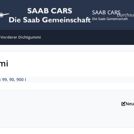
SAAB CARS
Durchs
Die Saab Gemeinschaft
-Vorderer Dichtgummi
mi
n
99, 90, 900 I
Neu