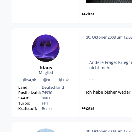
Zitat
30. Oktober 2008 um 12:0
....
Andere Frage: Kriegt
klaus
nicht mehr...
Mitglied
...
54,8k
10
13k
Beiträge
Lösungen
Reputation
Land:
Deutschland
Ich habe bisher weder
Postleitzahl:
74930
SAAB:
900 I
Turbo:
FPT
Zitat
Kraftstoff:
Benzin
30. Oktober 2008 um 12:2