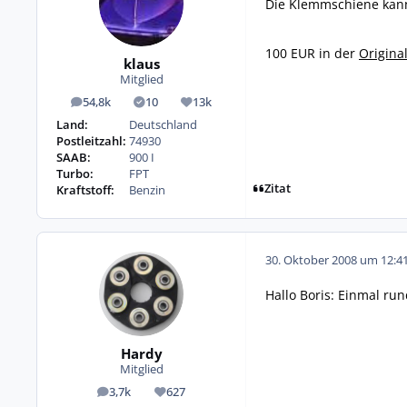
Die Klemmschiene kann
100 EUR in der
Origina
klaus
Mitglied
54,8k
10
13k
Beiträge
Lösungen
Reputation
Land:
Deutschland
Postleitzahl:
74930
SAAB:
900 I
Turbo:
FPT
Zitat
Kraftstoff:
Benzin
30. Oktober 2008 um 12:4
Hallo Boris: Einmal run
Hardy
Mitglied
3,7k
627
Beiträge
Reputation