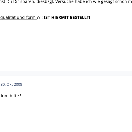
st Du Dir sparen, diesbzgl. Versuche habe ich wie gesagt scho
lqualität und-form
?? :
IST HIERMIT BESTELLT!
1
30. Okt 2008
dum bitte !