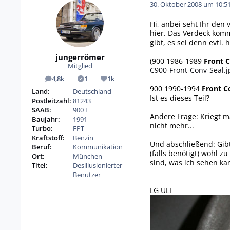
30. Oktober 2008 um 10:5
Hi, anbei seht Ihr den
hier. Das Verdeck kommt
gibt, es sei denn evtl
jungerrömer
(900 1986-1989
Front 
Mitglied
C900-Front-Conv-Seal.j
4,8k
1
1k
Beiträge
Lösungen
Reputation
900 1990-1994
Front C
Land:
Deutschland
Ist es dieses Teil?
Postleitzahl:
81243
SAAB:
900 I
Andere Frage: Kriegt m
Baujahr:
1991
nicht mehr...
Turbo:
FPT
Kraftstoff:
Benzin
Und abschließend: Gibt e
Beruf:
Kommunikation
(falls benötigt) wohl z
Ort:
München
sind, was ich sehen ka
Titel:
Desillusionierter
Benutzer
LG ULI