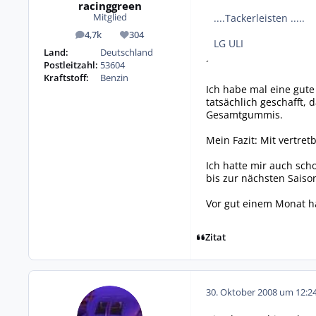
racinggreen
....Tackerleisten .....
Mitglied
4,7k
304
Beiträge
Reputation
LG ULI
Land:
Deutschland
´
Postleitzahl:
53604
Kraftstoff:
Benzin
Ich habe mal eine gute
tatsächlich geschafft, 
Gesamtgummis.
Mein Fazit: Mit vertre
Ich hatte mir auch sc
bis zur nächsten Sais
Vor gut einem Monat ha
Zitat
30. Oktober 2008 um 12:2