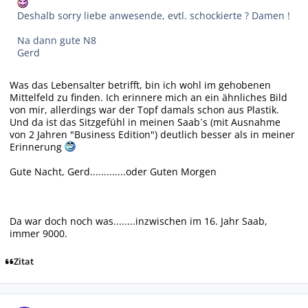
Deshalb sorry liebe anwesende, evtl. schockierte ? Damen !
Na dann gute N8
Gerd
Was das Lebensalter betrifft, bin ich wohl im gehobenen
Mittelfeld zu finden. Ich erinnere mich an ein ähnliches Bild
von mir, allerdings war der Topf damals schon aus Plastik.
Und da ist das Sitzgefühl in meinen Saab´s (mit Ausnahme
von 2 Jahren "Business Edition") deutlich besser als in meiner
Erinnerung
Gute Nacht, Gerd.............oder Guten Morgen
Da war doch noch was........inzwischen im 16. Jahr Saab,
immer 9000.
Zitat
Autor-Statistiken