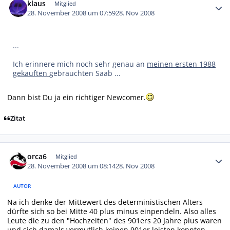
klaus
Mitglied
28. November 2008 um 07:59
28. Nov 2008
...
Ich erinnere mich noch sehr genau an
meinen ersten 1988
gekauften
gebrauchten Saab ...
Dann bist Du ja ein richtiger Newcomer.
Zitat
Autor-Statistiken
orca6
Mitglied
28. November 2008 um 08:14
28. Nov 2008
AUTOR
Na ich denke der Mittewert des deterministischen Alters
dürfte sich so bei Mitte 40 plus minus einpendeln. Also alles
Leute die zu den "Hochzeiten" des 901ers 20 Jahre plus waren
und sich damals vermutlich keinen 901er leisten konnten.