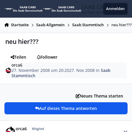
Zum Inhalt springen
SAAB CARS
Anmelden
Die Saab Gemeinschaft
Startseite
Saab Allgemein
Saab Stammtisch
neu hier???
neu hier???
Teilen
Follower
orca6
27. November 2008 um 20:20
27. Nov 2008
in
Saab
Stammtisch
Neues Thema starten
Auf dieses Thema antworten
Autor-Statistiken
orca6
Mitglied