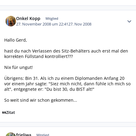
Autor-Statistiken
Onkel Kopp
Mitglied
27. November 2008 um 22:41
27. Nov 2008
Hallo Gerd,
hast du nach Verlassen des Sitz-Behälters auch erst mal den
korrekten Füllstand kontrolliert???
Nix für ungut!
Übrigens: Bin 31. Als ich zu einem Diplomanden Anfang 20
vor einem Jahr sagte: "Siez mich nicht, dann fühle ich mich so
alt", entgegnete er: "Du bist 30, du BIST alt!"
So weit sind wir schon gekommen...
Zitat
Autor-Statistiken
frieliwa
Mitglied