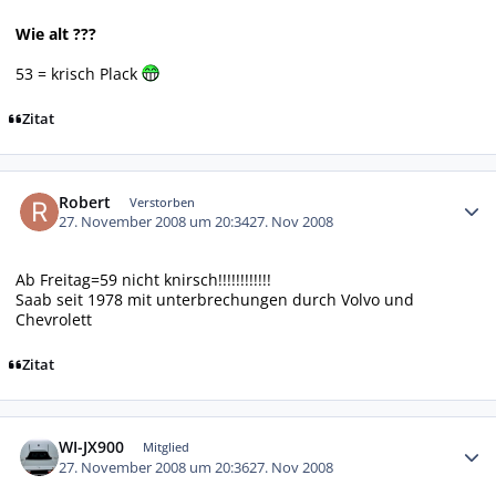
Wie alt ???
53 = krisch Plack
Zitat
Autor-Statistiken
Robert
Verstorben
27. November 2008 um 20:34
27. Nov 2008
Ab Freitag=59 nicht knirsch!!!!!!!!!!!!
Saab seit 1978 mit unterbrechungen durch Volvo und
Chevrolett
Zitat
Autor-Statistiken
WI-JX900
Mitglied
27. November 2008 um 20:36
27. Nov 2008