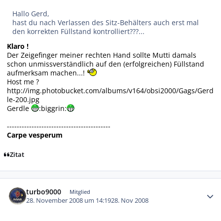
Hallo Gerd,
hast du nach Verlassen des Sitz-Behälters auch erst mal
den korrekten Füllstand kontrolliert???...
Klaro !
Der Zeigefinger meiner rechten Hand sollte Mutti damals
schon unmissverständlich auf den (erfolgreichen) Füllstand
aufmerksam machen...!
Host me ?
http://img.photobucket.com/albums/v164/obsi2000/Gags/Gerd
le-200.jpg
Gerdle
:biggrin:
------------------------------------------
Carpe vesperum
Zitat
Autor-Statistiken
turbo9000
Mitglied
28. November 2008 um 14:19
28. Nov 2008