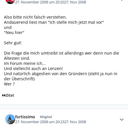
27. November 2008 um 20:20
27. Nov 2008
Also bitte nicht falsch verstehen.
Andauerend liest man "Ich stelle mich jetzt mal vor"
und
"Neu hier"
Sehr gut!
Die Frage die mich umtreibt ist allerdings wer denn nun die
Ältesten sind.
Im Forum meine ich...
Und vielleicht auch an Lenzen!
Und natürlich abgeshen von den Gründern (steht ja nun in
der Überschrift)
Wer ?
Zitat
Autor-Statistiken
fortissimo
Mitglied
27. November 2008 um 20:23
27. Nov 2008