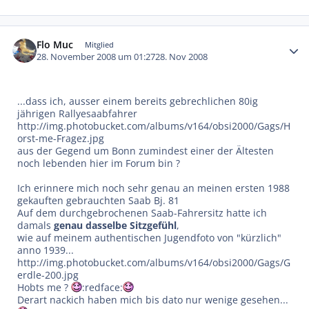
Autor-Statistiken
Flo Muc
Mitglied
28. November 2008 um 01:27
28. Nov 2008
...dass ich, ausser einem bereits gebrechlichen 80ig
jährigen Rallyesaabfahrer
http://img.photobucket.com/albums/v164/obsi2000/Gags/H
orst-me-Fragez.jpg
aus der Gegend um Bonn zumindest einer der Ältesten
noch lebenden hier im Forum bin ?
Ich erinnere mich noch sehr genau an meinen ersten 1988
gekauften gebrauchten Saab Bj. 81
Auf dem durchgebrochenen Saab-Fahrersitz hatte ich
damals
genau dasselbe Sitzgefühl
,
wie auf meinem authentischen Jugendfoto von "kürzlich"
anno 1939...
http://img.photobucket.com/albums/v164/obsi2000/Gags/G
erdle-200.jpg
Hobts me ?
:redface:
Derart nackich haben mich bis dato nur wenige gesehen...