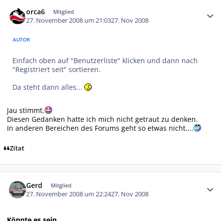
Autor-Statistiken
orca6
Mitglied
27. November 2008 um 21:03
27. Nov 2008
AUTOR
Einfach oben auf "Benutzerliste" klicken und dann nach
"Registriert seit" sortieren.
Da steht dann alles...
Jau stimmt.
Diesen Gedanken hatte ich mich nicht getraut zu denken.
In anderen Bereichen des Forums geht so etwas nicht....
Zitat
Autor-Statistiken
Gerd
Mitglied
27. November 2008 um 22:24
27. Nov 2008
Könnte es sein...