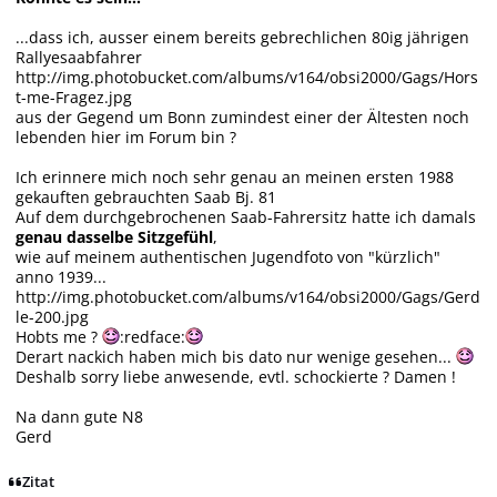
...dass ich, ausser einem bereits gebrechlichen 80ig jährigen
Rallyesaabfahrer
http://img.photobucket.com/albums/v164/obsi2000/Gags/Hors
t-me-Fragez.jpg
aus der Gegend um Bonn zumindest einer der Ältesten noch
lebenden hier im Forum bin ?
Ich erinnere mich noch sehr genau an meinen ersten 1988
gekauften gebrauchten Saab Bj. 81
Auf dem durchgebrochenen Saab-Fahrersitz hatte ich damals
genau dasselbe Sitzgefühl
,
wie auf meinem authentischen Jugendfoto von "kürzlich"
anno 1939...
http://img.photobucket.com/albums/v164/obsi2000/Gags/Gerd
le-200.jpg
Hobts me ?
:redface:
Derart nackich haben mich bis dato nur wenige gesehen...
Deshalb sorry liebe anwesende, evtl. schockierte ? Damen !
Na dann gute N8
Gerd
Zitat