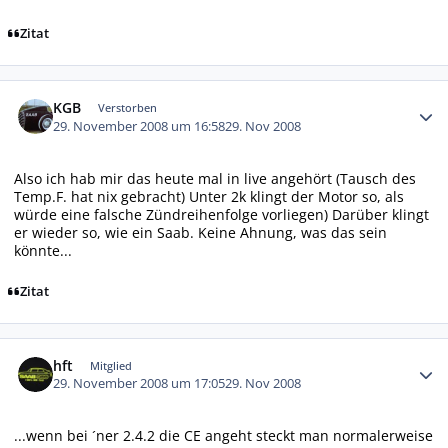
Zitat
Autor-Statistiken
KGB
Verstorben
29. November 2008 um 16:58
29. Nov 2008
Also ich hab mir das heute mal in live angehört (Tausch des
Temp.F. hat nix gebracht) Unter 2k klingt der Motor so, als
würde eine falsche Zündreihenfolge vorliegen) Darüber klingt
er wieder so, wie ein Saab. Keine Ahnung, was das sein
könnte...
Zitat
Autor-Statistiken
hft
Mitglied
29. November 2008 um 17:05
29. Nov 2008
...wenn bei ´ner 2.4.2 die CE angeht steckt man normalerweise