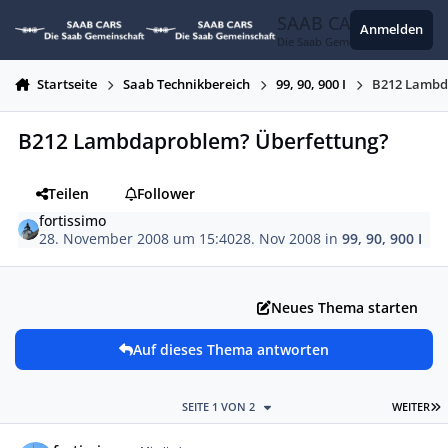
Zum Inhalt springen
SAAB CARS
Anmelden
Die Saab Gemeinschaft
Startseite
Saab Technikbereich
99, 90, 900 I
B212 Lambd
B212 Lambdaproblem? Überfettung?
Teilen
Follower
fortissimo
28. November 2008 um 15:40
28. Nov 2008
in
99, 90, 900 I
Neues Thema starten
Auf dieses Thema antworten
L
SEITE 1 VON 2
WEITER
Autor-Statistiken