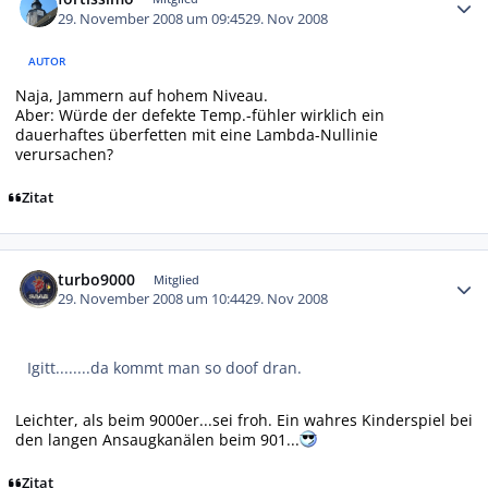
29. November 2008 um 09:45
29. Nov 2008
AUTOR
Naja, Jammern auf hohem Niveau.
Aber: Würde der defekte Temp.-fühler wirklich ein
dauerhaftes überfetten mit eine Lambda-Nullinie
verursachen?
Zitat
Autor-Statistiken
turbo9000
Mitglied
29. November 2008 um 10:44
29. Nov 2008
Igitt........da kommt man so doof dran.
Leichter, als beim 9000er...sei froh. Ein wahres Kinderspiel bei
den langen Ansaugkanälen beim 901...
Zitat