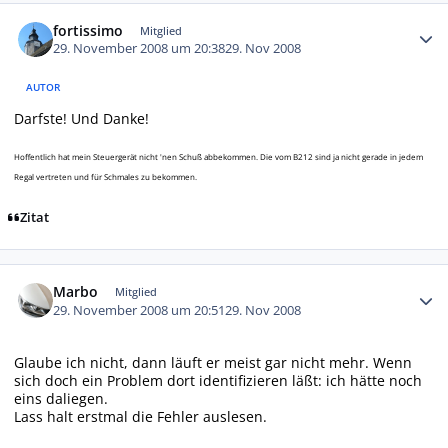
Autor-Statistiken
fortissimo
Mitglied
29. November 2008 um 20:38
29. Nov 2008
AUTOR
Darfste! Und Danke!
Hoffentlich hat mein Steuergerät nicht 'nen Schuß abbekommen. Die vom B212 sind ja nicht gerade in jedem
Regal vertreten und für Schmales zu bekommen.
Zitat
Autor-Statistiken
Marbo
Mitglied
29. November 2008 um 20:51
29. Nov 2008
Glaube ich nicht, dann läuft er meist gar nicht mehr. Wenn
sich doch ein Problem dort identifizieren läßt: ich hätte noch
eins daliegen.
Lass halt erstmal die Fehler auslesen.