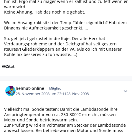
hin ist. Ergo mal zu mager wenn er kalt ist und zu fett wenn er
warm wird.
Keine Ahnung. Hab das noch nie gehabt.
Wo im Ansaugtrakt sitzt der Temp.Fühler eigentlich? Hab dem
Dingens nie Aufmerksamkeit geschenkt.....
So, geh jetzt gefrustet in die Koje. Der alte Herr hat
Verdauungsprobleme und der Deichgraf hat seit gestern
(teures?) Gliederklappern an der VA. (Als ob ich mit unserer
Kohle nix besseres zu tun wüsste.....)
Zitat
Autor-Statistiken
helmut-online
Mitglied
28. November 2008 um 23:11
28. Nov 2008
Vielleicht mal Sonde testen: Damit die Lambdasonde ihre
Anspringtemperatur von ca. 250-300°C erreicht, müssen
Motor und Sonde betriebswarm sein.
Zur Prüfung wird ein Voltmeter am Stecker der Lambdasonde
angeschlossen. Bei betriebswarmen Motor und Sonde muss