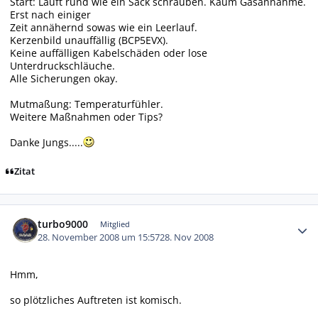
Start: Läuft rund wie ein Sack schrauben. Kaum Gasannahme.
Erst nach einiger
Zeit annähernd sowas wie ein Leerlauf.
Kerzenbild unauffällig (BCP5EVX).
Keine auffälligen Kabelschäden oder lose
Unterdruckschläuche.
Alle Sicherungen okay.
Mutmaßung: Temperaturfühler.
Weitere Maßnahmen oder Tips?
Danke Jungs.....
Zitat
Autor-Statistiken
turbo9000
Mitglied
28. November 2008 um 15:57
28. Nov 2008
Hmm,
so plötzliches Auftreten ist komisch.