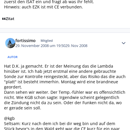
zuerst den ISAT ein und fragt ab was ihr fehlt.
Hinweis: auch EZK ist mit CE verbunden.
Zitat
Autor-Statistiken
fortissimo
Mitglied
29. November 2008 um 19:50
29. Nov 2008
AUTOR
Hat D.K. ja gemacht. Er ist der Meinung das die Lambda
hinüber ist. Ich hab jetzt erstmal eine andere gebrauchte
Sonde zur Kontrolle reingesteckt, aber das Risiko das die auch
"platt" ist besteht immerhin. Montag wird eine brandneue
geordert.
Dann sehen wir weiter. Der Temp.-fühler war es offensichtlich
nicht. Wie KGB schon sagte: Irgendwie scheint gelegentlich
die Zündung nicht da zu sein. Oder der Funken nicht da, wo
er gerade sein soll.
@kgb
Seltsam: Kurz nach dem ich bei dir weg bin und auf dem
Stück bevor's in den Wald geht war die CE kurz für ein paar