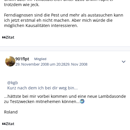
trotzdem wie jeck.
Ferndiagnosen sind die Pest und mehr als austasuchen kann
ich jetzt erstmal eh nicht machen. Aber mich würde die
möglichen Kausalitäten interessieren.
Zitat
Autor-Statistiken
901flpt
Mitglied
29. November 2008 um 20:28
29. Nov 2008
@kgb
Kurz nach dem ich bei dir weg bin...
...hättste bei mir vorbei kommen und eine neue Lambdasonde
zu Testzwecken mitnehemen können...
Roland
Zitat