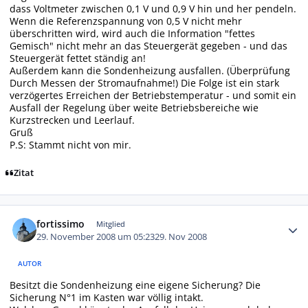
dass Voltmeter zwischen 0,1 V und 0,9 V hin und her pendeln.
Wenn die Referenzspannung von 0,5 V nicht mehr
überschritten wird, wird auch die Information "fettes
Gemisch" nicht mehr an das Steuergerät gegeben - und das
Steuergerät fettet ständig an!
Außerdem kann die Sondenheizung ausfallen. (Überprüfung
Durch Messen der Stromaufnahme!) Die Folge ist ein stark
verzögertes Erreichen der Betriebstemperatur - und somit ein
Ausfall der Regelung über weite Betriebsbereiche wie
Kurzstrecken und Leerlauf.
Gruß
P.S: Stammt nicht von mir.
Zitat
Autor-Statistiken
fortissimo
Mitglied
29. November 2008 um 05:23
29. Nov 2008
AUTOR
Besitzt die Sondenheizung eine eigene Sicherung? Die
Sicherung N°1 im Kasten war völlig intakt.