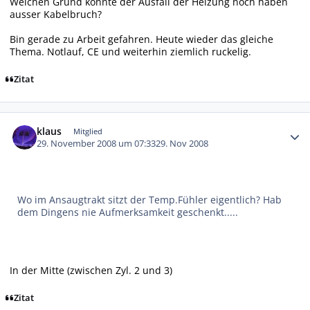
Welchen Grund könnte der Ausfall der Heizung noch haben
ausser Kabelbruch?
Bin gerade zu Arbeit gefahren. Heute wieder das gleiche
Thema. Notlauf, CE und weiterhin ziemlich ruckelig.
Zitat
Autor-Statistiken
klaus
Mitglied
29. November 2008 um 07:33
29. Nov 2008
Wo im Ansaugtrakt sitzt der Temp.Fühler eigentlich? Hab
dem Dingens nie Aufmerksamkeit geschenkt.....
In der Mitte (zwischen Zyl. 2 und 3)
Zitat