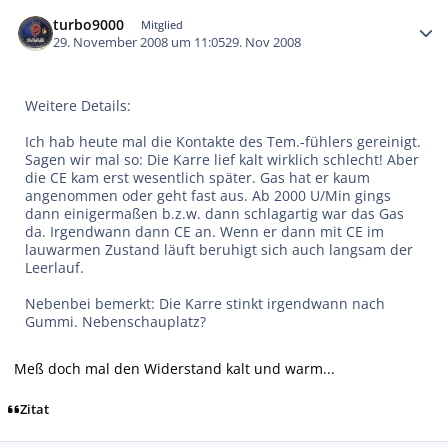
Autor-Statistiken
turbo9000
Mitglied
29. November 2008 um 11:05
29. Nov 2008
Weitere Details:
Ich hab heute mal die Kontakte des Tem.-fühlers gereinigt.
Sagen wir mal so: Die Karre lief kalt wirklich schlecht! Aber
die CE kam erst wesentlich später. Gas hat er kaum
angenommen oder geht fast aus. Ab 2000 U/Min gings
dann einigermaßen b.z.w. dann schlagartig war das Gas
da. Irgendwann dann CE an. Wenn er dann mit CE im
lauwarmen Zustand läuft beruhigt sich auch langsam der
Leerlauf.
Nebenbei bemerkt: Die Karre stinkt irgendwann nach
Gummi. Nebenschauplatz?
Meß doch mal den Widerstand kalt und warm...
Zitat