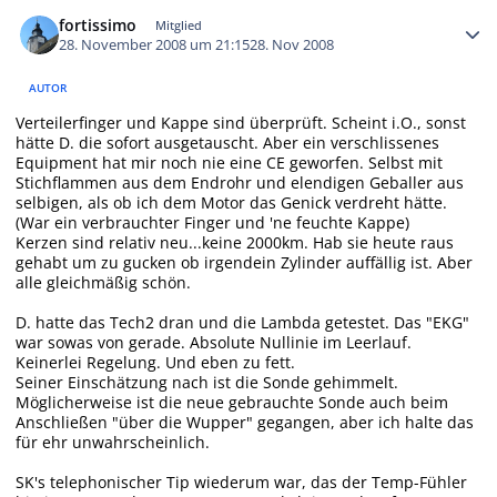
Autor-Statistiken
fortissimo
Mitglied
28. November 2008 um 21:15
28. Nov 2008
AUTOR
Verteilerfinger und Kappe sind überprüft. Scheint i.O., sonst
hätte D. die sofort ausgetauscht. Aber ein verschlissenes
Equipment hat mir noch nie eine CE geworfen. Selbst mit
Stichflammen aus dem Endrohr und elendigen Geballer aus
selbigen, als ob ich dem Motor das Genick verdreht hätte.
(War ein verbrauchter Finger und 'ne feuchte Kappe)
Kerzen sind relativ neu...keine 2000km. Hab sie heute raus
gehabt um zu gucken ob irgendein Zylinder auffällig ist. Aber
alle gleichmäßig schön.
D. hatte das Tech2 dran und die Lambda getestet. Das "EKG"
war sowas von gerade. Absolute Nullinie im Leerlauf.
Keinerlei Regelung. Und eben zu fett.
Seiner Einschätzung nach ist die Sonde gehimmelt.
Möglicherweise ist die neue gebrauchte Sonde auch beim
Anschließen "über die Wupper" gegangen, aber ich halte das
für ehr unwahrscheinlich.
SK's telephonischer Tip wiederum war, das der Temp-Fühler