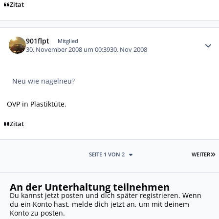
Zitat
Autor-Statistiken
901flpt
Mitglied
30. November 2008 um 00:39
30. Nov 2008
Neu wie nagelneu?
OVP in Plastiktüte.
Zitat
L
SEITE 1 VON 2
WEITER
An der Unterhaltung teilnehmen
Du kannst jetzt posten und dich später registrieren. Wenn
du ein Konto hast,
melde dich jetzt an
, um mit deinem
Konto zu posten.