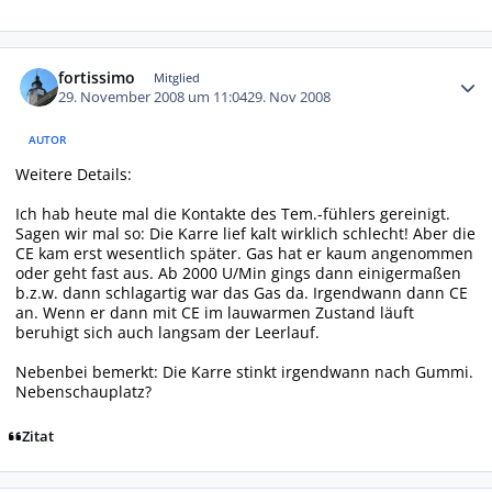
Autor-Statistiken
fortissimo
Mitglied
29. November 2008 um 11:04
29. Nov 2008
AUTOR
Weitere Details:
Ich hab heute mal die Kontakte des Tem.-fühlers gereinigt.
Sagen wir mal so: Die Karre lief kalt wirklich schlecht! Aber die
CE kam erst wesentlich später. Gas hat er kaum angenommen
oder geht fast aus. Ab 2000 U/Min gings dann einigermaßen
b.z.w. dann schlagartig war das Gas da. Irgendwann dann CE
an. Wenn er dann mit CE im lauwarmen Zustand läuft
beruhigt sich auch langsam der Leerlauf.
Nebenbei bemerkt: Die Karre stinkt irgendwann nach Gummi.
Nebenschauplatz?
Zitat