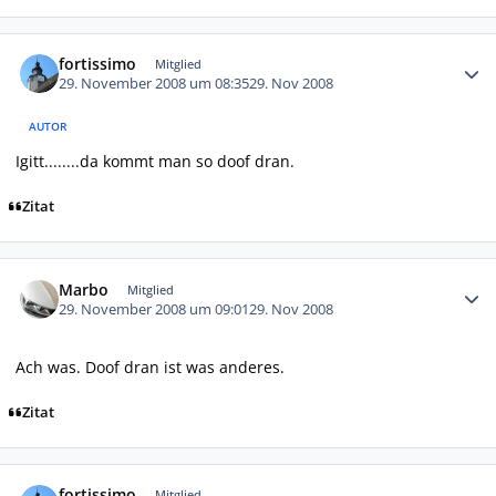
Autor-Statistiken
fortissimo
Mitglied
29. November 2008 um 08:35
29. Nov 2008
AUTOR
Igitt........da kommt man so doof dran.
Zitat
Autor-Statistiken
Marbo
Mitglied
29. November 2008 um 09:01
29. Nov 2008
Ach was. Doof dran ist was anderes.
Zitat
Autor-Statistiken
fortissimo
Mitglied