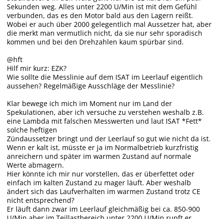
Sekunden weg. Alles unter 2200 U/Min ist mit dem Gefühl
verbunden, das es den Motor bald aus den Lagern reißt.
Wobei er auch über 2000 gelegentlich mal Aussetzer hat, aber
die merkt man vermutlich nicht, da sie nur sehr sporadisch
kommen und bei den Drehzahlen kaum spürbar sind.
@hft
Hilf mir kurz: EZK?
Wie sollte die Messlinie auf dem ISAT im Leerlauf eigentlich
aussehen? Regelmäßige Ausschläge der Messlinie?
Klar bewege ich mich im Moment nur im Land der
Spekulationen, aber ich versuche zu verstehen weshalb z.B.
eine Lambda mit falschen Messwerten und laut ISAT *Fett*
solche heftigen
Zündaussetzer bringt und der Leerlauf so gut wie nicht da ist.
Wenn er kalt ist, müsste er ja im Normalbetrieb kurzfristig
anreichern und später im warmen Zustand auf normale
Werte abmagern.
Hier könnte ich mir nur vorstellen, das er überfettet oder
einfach im kalten Zustand zu mager läuft. Aber weshalb
ändert sich das Laufverhalten im warmen Zustand trotz CE
nicht entsprechend?
Er läuft dann zwar im Leerlauf gleichmäßig bei ca. 850-900
U/Min aber im Teillastbereich unter 2200 U/Min rupft er