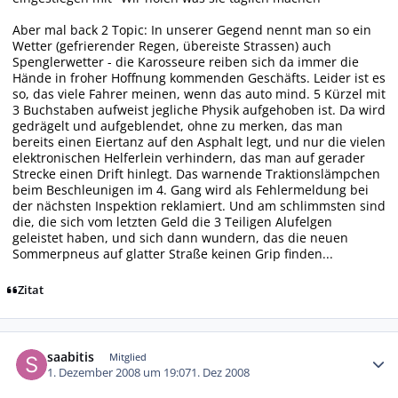
Aber mal back 2 Topic: In unserer Gegend nennt man so ein
Wetter (gefrierender Regen, übereiste Strassen) auch
Spenglerwetter - die Karosseure reiben sich da immer die
Hände in froher Hoffnung kommenden Geschäfts. Leider ist es
so, das viele Fahrer meinen, wenn das auto mind. 5 Kürzel mit
3 Buchstaben aufweist jegliche Physik aufgehoben ist. Da wird
gedrägelt und aufgeblendet, ohne zu merken, das man
bereits einen Eiertanz auf den Asphalt legt, und nur die vielen
elektronischen Helferlein verhindern, das man auf gerader
Strecke einen Drift hinlegt. Das warnende Traktionslämpchen
beim Beschleunigen im 4. Gang wird als Fehlermeldung bei
der nächsten Inspektion reklamiert. Und am schlimmsten sind
die, die sich vom letzten Geld die 3 Teiligen Alufelgen
geleistet haben, und sich dann wundern, das die neuen
Sommerpneus auf glatter Straße keinen Grip finden...
Zitat
Autor-Statistiken
saabitis
Mitglied
1. Dezember 2008 um 19:07
1. Dez 2008