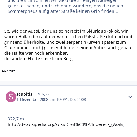
die, die sich vom letzten Geld die 3 Teiligen Alufelgen
geleistet haben, und sich dann wundern, das die neuen
Sommerpneus auf glatter Straße keinen Grip finden...
So, wie der Aussi, der uns seinerzeit im Skiurlaub (ok ok, wir
waren Holländer) auf der winterlichen Paßstraße driftend und
grinsend überholte, und zwei serpentinkurven später (zum
Glück immer noch) grinsend hinter seinem Auto stand: genau
die Hälfte war noch erkennbar,
die andere Hälfte steckte im Berg.
Zitat
Autor-Statistiken
saabitis
Mitglied
1. Dezember 2008 um 19:09
1. Dez 2008
322,7 m
http://de.wikipedia.org/wiki/Dreil%C3%A4ndereck_(Vaals
)