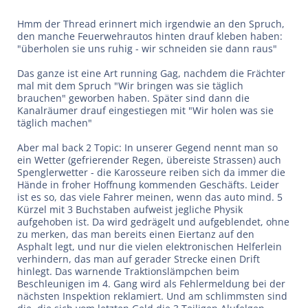
Hmm der Thread erinnert mich irgendwie an den Spruch,
den manche Feuerwehrautos hinten drauf kleben haben:
"überholen sie uns ruhig - wir schneiden sie dann raus"
Das ganze ist eine Art running Gag, nachdem die Frächter
mal mit dem Spruch "Wir bringen was sie täglich
brauchen" geworben haben. Später sind dann die
Kanalräumer drauf eingestiegen mit "Wir holen was sie
täglich machen"
Aber mal back 2 Topic: In unserer Gegend nennt man so
ein Wetter (gefrierender Regen, übereiste Strassen) auch
Spenglerwetter - die Karosseure reiben sich da immer die
Hände in froher Hoffnung kommenden Geschäfts. Leider
ist es so, das viele Fahrer meinen, wenn das auto mind. 5
Kürzel mit 3 Buchstaben aufweist jegliche Physik
aufgehoben ist. Da wird gedrägelt und aufgeblendet, ohne
zu merken, das man bereits einen Eiertanz auf den
Asphalt legt, und nur die vielen elektronischen Helferlein
verhindern, das man auf gerader Strecke einen Drift
hinlegt. Das warnende Traktionslämpchen beim
Beschleunigen im 4. Gang wird als Fehlermeldung bei der
nächsten Inspektion reklamiert. Und am schlimmsten sind