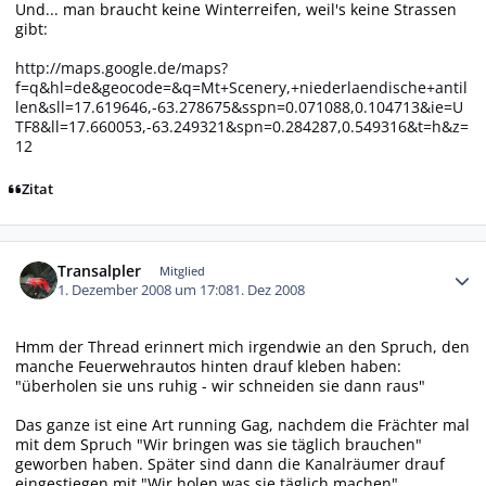
Und... man braucht keine Winterreifen, weil's keine Strassen
gibt:
http://maps.google.de/maps?
f=q&hl=de&geocode=&q=Mt+Scenery,+niederlaendische+antil
len&sll=17.619646,-63.278675&sspn=0.071088,0.104713&ie=U
TF8&ll=17.660053,-63.249321&spn=0.284287,0.549316&t=h&z=
12
Zitat
Autor-Statistiken
Transalpler
Mitglied
1. Dezember 2008 um 17:08
1. Dez 2008
Hmm der Thread erinnert mich irgendwie an den Spruch, den
manche Feuerwehrautos hinten drauf kleben haben:
"überholen sie uns ruhig - wir schneiden sie dann raus"
Das ganze ist eine Art running Gag, nachdem die Frächter mal
mit dem Spruch "Wir bringen was sie täglich brauchen"
geworben haben. Später sind dann die Kanalräumer drauf
eingestiegen mit "Wir holen was sie täglich machen"