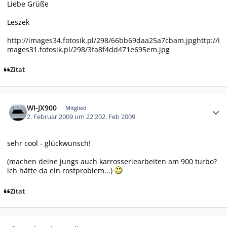
Liebe Grüße
Leszek
http://images34.fotosik.pl/298/66bb69daa25a7cbam.jpg
http://i
mages31.fotosik.pl/298/3fa8f4dd471e695em.jpg
Zitat
Autor-Statistiken
WI-JX900
Mitglied
2. Februar 2009 um 22:20
2. Feb 2009
sehr cool - glückwunsch!
(machen deine jungs auch karrosseriearbeiten am 900 turbo?
ich hätte da ein rostproblem...)
Zitat
Autor-Statistiken