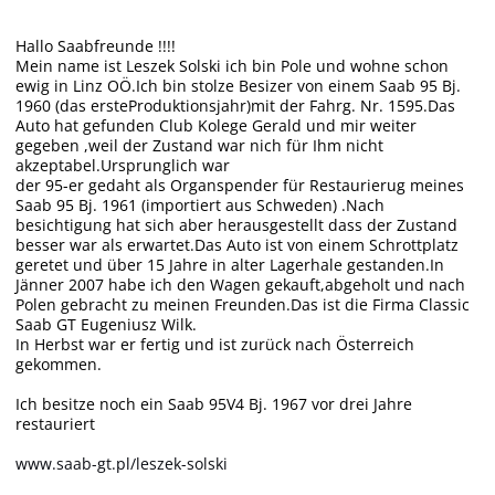
Hallo Saabfreunde !!!!
Mein name ist Leszek Solski ich bin Pole und wohne schon
ewig in Linz OÖ.Ich bin stolze Besizer von einem Saab 95 Bj.
1960 (das ersteProduktionsjahr)mit der Fahrg. Nr. 1595.Das
Auto hat gefunden Club Kolege Gerald und mir weiter
gegeben ,weil der Zustand war nich für Ihm nicht
akzeptabel.Ursprunglich war
der 95-er gedaht als Organspender für Restaurierug meines
Saab 95 Bj. 1961 (importiert aus Schweden) .Nach
besichtigung hat sich aber herausgestellt dass der Zustand
besser war als erwartet.Das Auto ist von einem Schrottplatz
geretet und über 15 Jahre in alter Lagerhale gestanden.In
Jänner 2007 habe ich den Wagen gekauft,abgeholt und nach
Polen gebracht zu meinen Freunden.Das ist die Firma Classic
Saab GT Eugeniusz Wilk.
In Herbst war er fertig und ist zurück nach Österreich
gekommen.
Ich besitze noch ein Saab 95V4 Bj. 1967 vor drei Jahre
restauriert
www.saab-gt.pl/leszek-solski