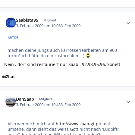
Autor-Statistiken
Saabista95
Mitglied
3. Februar 2009 um 10:08
3. Feb 2009
AUTOR
machen deine jungs auch karrosseriearbeiten am 900
turbo? ich hätte da ein rostproblem...)
Nein , dort sind restauriert nur Saab : 92,93,95,96, Sonett
Zitat
Autor-Statistiken
DanSaab
Mitglied
3. Februar 2009 um 10:43
3. Feb 2009
Also wenn ich mich auf
http://www.saab-gt.pl/
mal
umsehe, dann sieht das weiss Gott nicht nach 'Ludolfs'
aus. Oder hab ich den Witz nicht verstanden?