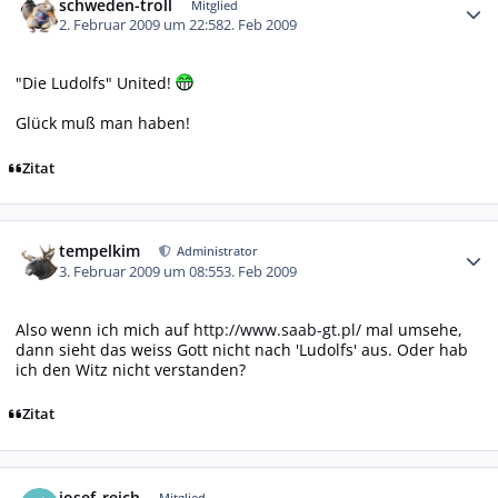
schweden-troll
Mitglied
2. Februar 2009 um 22:58
2. Feb 2009
"Die Ludolfs" United!
Glück muß man haben!
Zitat
Autor-Statistiken
tempelkim
Administrator
3. Februar 2009 um 08:55
3. Feb 2009
Also wenn ich mich auf
http://www.saab-gt.pl/
mal umsehe,
dann sieht das weiss Gott nicht nach 'Ludolfs' aus. Oder hab
ich den Witz nicht verstanden?
Zitat
Autor-Statistiken
josef_reich
Mitglied