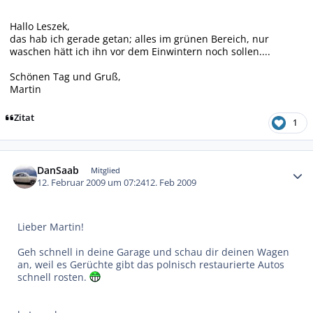
Hallo Leszek,
das hab ich gerade getan; alles im grünen Bereich, nur
waschen hätt ich ihn vor dem Einwintern noch sollen....
Schönen Tag und Gruß,
Martin
Zitat
1
Autor-Statistiken
DanSaab
Mitglied
12. Februar 2009 um 07:24
12. Feb 2009
Lieber Martin!
Geh schnell in deine Garage und schau dir deinen Wagen
an, weil es Gerüchte gibt das polnisch restaurierte Autos
schnell rosten.