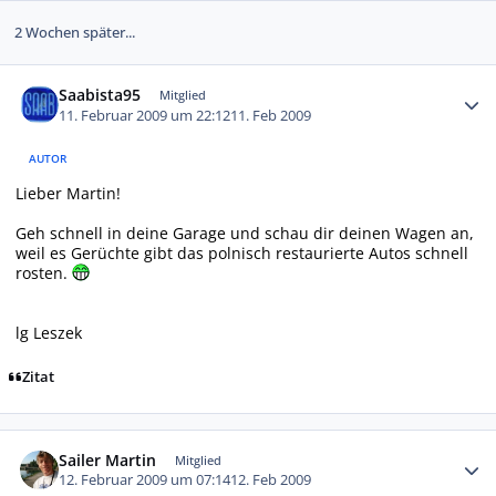
2 Wochen später...
Autor-Statistiken
Saabista95
Mitglied
11. Februar 2009 um 22:12
11. Feb 2009
AUTOR
Lieber Martin!
Geh schnell in deine Garage und schau dir deinen Wagen an,
weil es Gerüchte gibt das polnisch restaurierte Autos schnell
rosten.
lg Leszek
Zitat
Autor-Statistiken
Sailer Martin
Mitglied
12. Februar 2009 um 07:14
12. Feb 2009