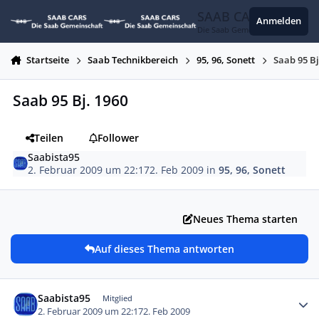
Zum Inhalt springen
SAAB CARS
Anmelden
Die Saab Gemeinschaft
Startseite
Saab Technikbereich
95, 96, Sonett
Saab 95 Bj
Saab 95 Bj. 1960
Teilen
Follower
Saabista95
2. Februar 2009 um 22:17
2. Feb 2009
in
95, 96, Sonett
Neues Thema starten
Auf dieses Thema antworten
Autor-Statistiken
Saabista95
Mitglied
2. Februar 2009 um 22:17
2. Feb 2009