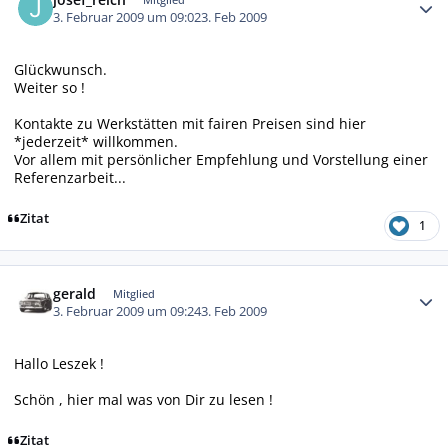
3. Februar 2009 um 09:02
3. Feb 2009
Glückwunsch.
Weiter so !
Kontakte zu Werkstätten mit fairen Preisen sind hier
*jederzeit* willkommen.
Vor allem mit persönlicher Empfehlung und Vorstellung einer
Referenzarbeit...
Zitat
1
Autor-Statistiken
gerald
Mitglied
3. Februar 2009 um 09:24
3. Feb 2009
Hallo Leszek !
Schön , hier mal was von Dir zu lesen !
Zitat