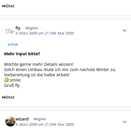
Zitat
Autor-Statistiken
fly
Mitglied
4. März 2009 um 21:18
4. Mar 2009
AUTOR
Mehr Input bitte!!
Möchte gerne mehr Details wissen!
Solch einen Umbau mute ich mir zum nächste Winter zu.
Vorbereitung ist die halbe Arbeit!
:smile:
Gruß fly
Zitat
Autor-Statistiken
wizard
Mitglied
4. März 2009 um 21:29
4. Mar 2009