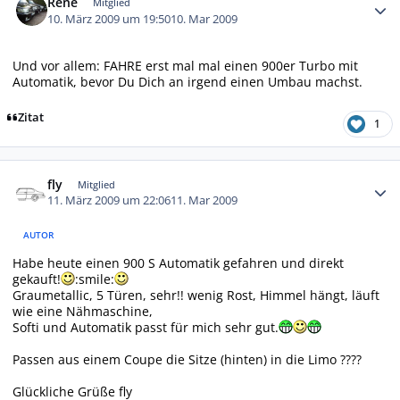
René
Mitglied
10. März 2009 um 19:50
10. Mar 2009
Und vor allem: FAHRE erst mal mal einen 900er Turbo mit
Automatik, bevor Du Dich an irgend einen Umbau machst.
Zitat
1
Autor-Statistiken
fly
Mitglied
11. März 2009 um 22:06
11. Mar 2009
AUTOR
Habe heute einen 900 S Automatik gefahren und direkt
gekauft!
:smile:
Graumetallic, 5 Türen, sehr!! wenig Rost, Himmel hängt, läuft
wie eine Nähmaschine,
Softi und Automatik passt für mich sehr gut.
Passen aus einem Coupe die Sitze (hinten) in die Limo ????
Glückliche Grüße fly