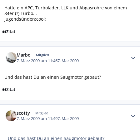
Hatte ein APC, Turbolader, LLK und Abgasrohre von einem
84er (?) Turbo...
Jugendsünden:cool:
Zitat
Autor-Statistiken
Marbo
Mitglied
7. März 2009 um 11:46
7. Mar 2009
Und das hast Du an einen Saugmotor gebaut?
Zitat
Autor-Statistiken
scotty
Mitglied
7. März 2009 um 11:49
7. Mar 2009
Und das hast Du an einen Saugmotor gebaut?