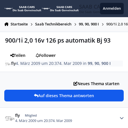
Zum Inhalt springen
SAAB CARS
Anmelden
Die Saab Gemeinschaft
Startseite
Saab Technikbereich
99, 90, 900 I
900/1i 2,0 1
900/1i 2,0 16v 126 ps automatik Bj 93
Teilen
Follower
fly
4. März 2009 um 20:37
4. Mar 2009
in
99, 90, 900 I
Neues Thema starten
Auf dieses Thema antworten
Autor-Statistiken
fly
Mitglied
4. März 2009 um 20:37
4. Mar 2009