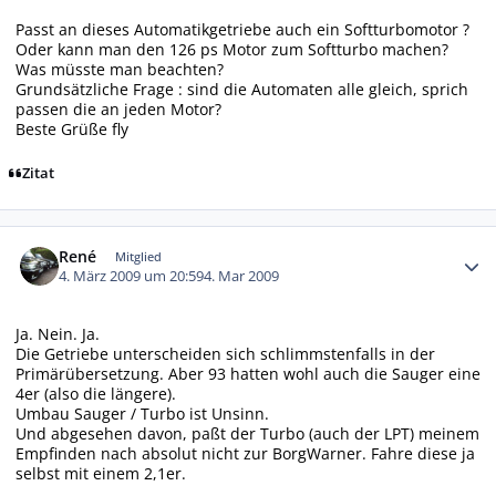
Passt an dieses Automatikgetriebe auch ein Softturbomotor ?
Oder kann man den 126 ps Motor zum Softturbo machen?
Was müsste man beachten?
Grundsätzliche Frage : sind die Automaten alle gleich, sprich
passen die an jeden Motor?
Beste Grüße fly
Zitat
Autor-Statistiken
René
Mitglied
4. März 2009 um 20:59
4. Mar 2009
Ja. Nein. Ja.
Die Getriebe unterscheiden sich schlimmstenfalls in der
Primärübersetzung. Aber 93 hatten wohl auch die Sauger eine
4er (also die längere).
Umbau Sauger / Turbo ist Unsinn.
Und abgesehen davon, paßt der Turbo (auch der LPT) meinem
Empfinden nach absolut nicht zur BorgWarner. Fahre diese ja
selbst mit einem 2,1er.