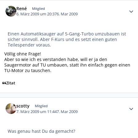
Autor-Statistiken
René
Mitglied
6. März 2009 um 20:37
6. Mar 2009
Einen Automatiksauger auf 5-Gang-Turbo umzubauen ist
sicher sinnvoll. Aber F-Kurs und es setzt einen guten
Teilespender voraus.
Völlig ohne Frage!
Aber so wie ich es verstanden habe, will er ja den
Saugermotor auf TU umbauen, statt ihn einfach gegen einen
TU-Motor zu tauschen.
Zitat
Autor-Statistiken
scotty
Mitglied
7. März 2009 um 11:44
7. Mar 2009
Was genau hast Du da gemacht?