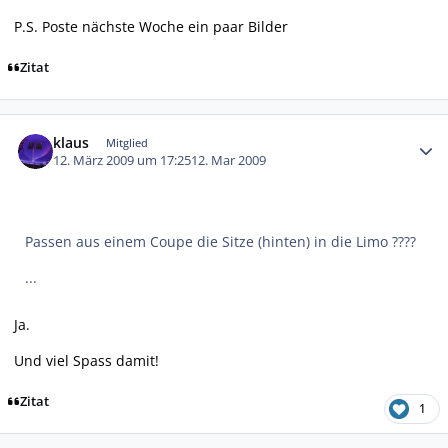
P.S. Poste nächste Woche ein paar Bilder
Zitat
Autor-Statistiken
klaus
Mitglied
12. März 2009 um 17:25
12. Mar 2009
Passen aus einem Coupe die Sitze (hinten) in die Limo ????
...
Ja.
Und viel Spass damit!
Zitat
1