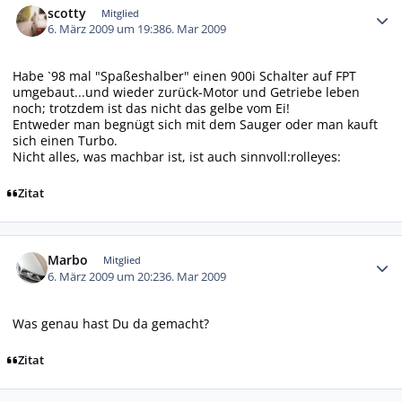
scotty
Mitglied
6. März 2009 um 19:38
6. Mar 2009
Habe `98 mal "Spaßeshalber" einen 900i Schalter auf FPT
umgebaut...und wieder zurück-Motor und Getriebe leben
noch; trotzdem ist das nicht das gelbe vom Ei!
Entweder man begnügt sich mit dem Sauger oder man kauft
sich einen Turbo.
Nicht alles, was machbar ist, ist auch sinnvoll:rolleyes:
Zitat
Autor-Statistiken
Marbo
Mitglied
6. März 2009 um 20:23
6. Mar 2009
Was genau hast Du da gemacht?
Zitat