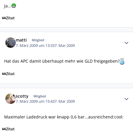
Ja...
Zitat
Autor-Statistiken
matti
Mitglied
7. März 2009 um 13:33
7. Mar 2009
Hat das APC damit überhaupt mehr wie GLD freigegeben?
Zitat
Autor-Statistiken
scotty
Mitglied
7. März 2009 um 15:43
7. Mar 2009
Maximaler Ladedruck war knapp 0,6 bar...ausreichend:cool:
Zitat