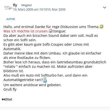
Autor-Statistiken
fly
Mitglied
10. März 2009 um 19:10
10. Mar 2009
AUTOR
Hallo, und erstmal Danke für rege Diskussion ums Thema.
Was ich möchte ist cruisen
.
:tongue:
Da aber auch ein bisschen Sound dabei sein soll, muß es
schon ein Softi sein.
Es gibt aber kaum gute Softi-Coupes oder Limos mit
Automatik.
Daher meine Idee mit dem Umbau. Ich glaube ist einfacher
als eine Rostlaube zu flicken.
Bisher lese ich heraus, dass ein Getriebeumbau grundsätzlich
"relativ " einfach zu machen ist. Motor aufrüsten aber
blödsinn ist.
Also muß ein Auto mit Softturbo her, und dann ein
Automatikgetriebe ran!?
Um weitere anstösse wird gebeten.
Gruß fly
Zitat