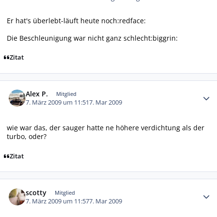
Er hat's überlebt-läuft heute noch:redface:
Die Beschleunigung war nicht ganz schlecht:biggrin:
Zitat
Autor-Statistiken
Alex P.
Mitglied
7. März 2009 um 11:51
7. Mar 2009
wie war das, der sauger hatte ne höhere verdichtung als der
turbo, oder?
Zitat
Autor-Statistiken
scotty
Mitglied
7. März 2009 um 11:57
7. Mar 2009