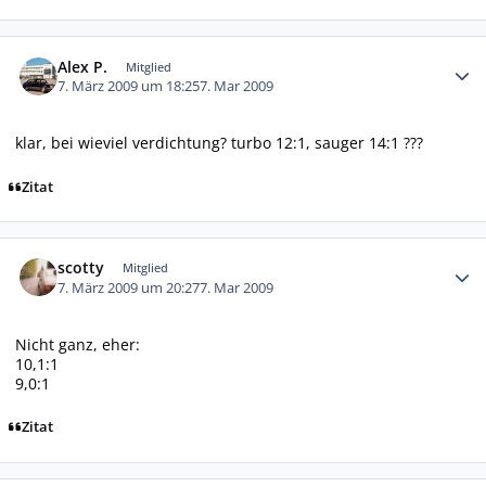
Autor-Statistiken
Alex P.
Mitglied
7. März 2009 um 18:25
7. Mar 2009
klar, bei wieviel verdichtung? turbo 12:1, sauger 14:1 ???
Zitat
Autor-Statistiken
scotty
Mitglied
7. März 2009 um 20:27
7. Mar 2009
Nicht ganz, eher:
10,1:1
9,0:1
Zitat