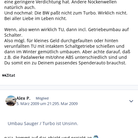
eine geringere Verdichtung hat. Andere Nockenwellen
natürlich auch.
Und nochmal: Die BW paßt nicht zum Turbo. Wirklich nicht.
Bei aller Liebe im Leben nicht.
Wenn, also wenn wirklich TU, dann incl. Getriebeumbau auf
Schalter.
Also mögl. für kleines Geld durchgefaulten oder hinten
verunfallten TU mit intaktem Schaltgetriebe schießen und
dann im Winter gemütlich umbauen. Aber achte darauf, daß
z.B. die Padalwerke mit/ohne ABS unterschiedlich sind und
Du somit ein zu Deinem passendes Spenderauto brauchst.
Zitat
Autor-Statistiken
Alex P.
Mitglied
5. März 2009 um 21:29
5. Mar 2009
Umbau Sauger / Turbo ist Unsinn.
naja, kommt auf das objekt und projekt an