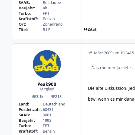
SAAB:
Rostlaube
Baujahr:
alt
Turbo:
FPT
Kraftstoff:
Benzin
Ort:
Zonenrand
Zitat
Titel:
R.I.P.
15. März 2009 um 10:34
15
Das meinen ja viele 
Peak900
Die alte Diskussion, je
Mitglied
3,1k
218
Beiträge
Reputation
btw: wenn es mir danac
Land:
Deutschland
Postleitzahl:
60431
SAAB:
900 I
Baujahr:
1993
Turbo:
FPT
Kraftstoff:
Benzin