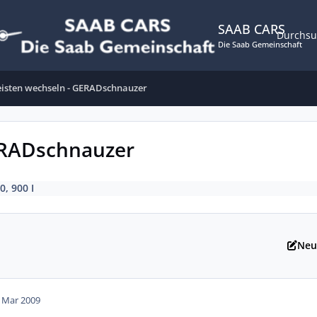
SAAB CARS
Durchs
Die Saab Gemeinschaft
isten wechseln - GERADschnauzer
ERADschnauzer
0, 900 I
Neu
. Mar 2009