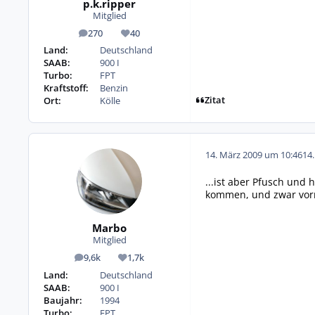
p.k.ripper
Mitglied
270
40
Beiträge
Reputation
Land:
Deutschland
SAAB:
900 I
Turbo:
FPT
Kraftstoff:
Benzin
Zitat
Ort:
Kölle
14. März 2009 um 10:46
14
...ist aber Pfusch und
kommen, und zwar vorne
Marbo
Mitglied
9,6k
1,7k
Beiträge
Reputation
Land:
Deutschland
SAAB:
900 I
Baujahr:
1994
Turbo:
FPT