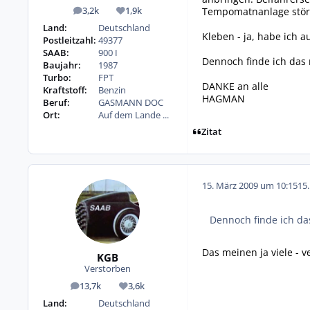
Tempomatnanlage störe
3,2k
1,9k
Beiträge
Reputation
Land:
Deutschland
Kleben - ja, habe ich a
Postleitzahl:
49377
SAAB:
900 I
Dennoch finde ich das 
Baujahr:
1987
Turbo:
FPT
DANKE an alle
Kraftstoff:
Benzin
HAGMAN
Beruf:
GASMANN DOC
Ort:
Auf dem Lande ...
Zitat
15. März 2009 um 10:15
15
Dennoch finde ich da
Das meinen ja viele - 
KGB
Verstorben
13,7k
3,6k
Beiträge
Reputation
Land:
Deutschland