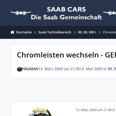
Zum Inhalt springen
Startseite
Saab Technikbereich
99, 90, 900 I
Chromle
Chromleisten wechseln - G
HAGMAN
13. März 2009 um 21:38
13. Mar 2009
in
99, 9
13. März 2009 um 21:38
13