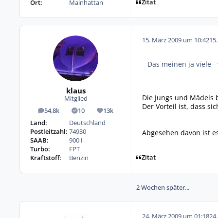
Zitat
Ort:
Mainhattan
15. März 2009 um 10:42
15
Das meinen ja viele 
klaus
Die Jungs und Mädels b
Mitglied
Der Vorteil ist, dass 
54,8k
10
13k
Beiträge
Lösungen
Reputation
Land:
Deutschland
Postleitzahl:
74930
Abgesehen davon ist e
SAAB:
900 I
Turbo:
FPT
Zitat
Kraftstoff:
Benzin
2 Wochen später...
24. März 2009 um 01:18
24