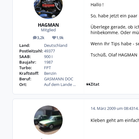
Hallo !
So, habe jetzt ein paa
HAGMAN
Überlege gerade, ob ic
Mitglied
hinbekomme. Oder müss
3,2k
1,9k
Beiträge
Reputation
Wenn Ihr Tips habe - s
Land:
Deutschland
Postleitzahl:
49377
Tschüß, Olaf HAGMAN
SAAB:
900 I
Baujahr:
1987
Turbo:
FPT
Kraftstoff:
Benzin
Beruf:
GASMANN DOC
Zitat
Ort:
Auf dem Lande ...
14. März 2009 um 08:43
14
Kleben geht am einfach