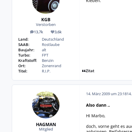
Kleben.
KGB
Verstorben
13,7k
3,6k
Beiträge
Reputation
Land:
Deutschland
SAAB:
Rostlaube
Baujahr:
alt
Turbo:
FPT
Kraftstoff:
Benzin
Ort:
Zonenrand
Zitat
Titel:
R.I.P.
14. März 2009 um 23:18
14
Also dann ..
HI Marbo,
HAGMAN
doch, vorne geht es au
Mitglied
anbringen. Beifahrerse