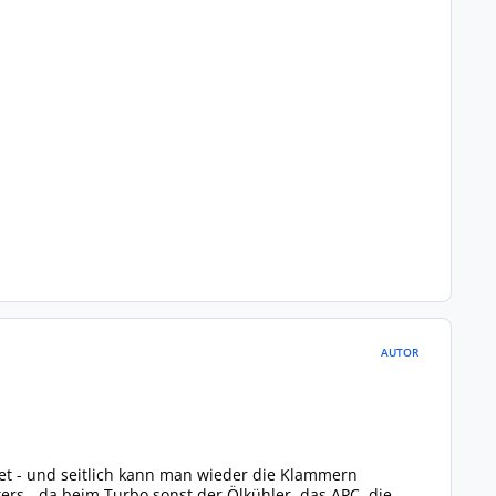
AUTOR
et - und seitlich kann man wieder die Klammern
ers - da beim Turbo sonst der Ölkühler, das APC, die