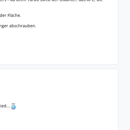
der Fläche.
inger abschrauben.
ied...