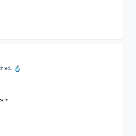
chied...
sein.