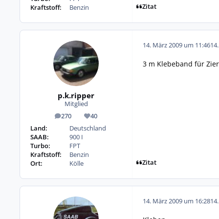
Zitat
Kraftstoff:
Benzin
14. März 2009 um 11:46
14
3 m Klebeband für Zier
p.k.ripper
Mitglied
270
40
Beiträge
Reputation
Land:
Deutschland
SAAB:
900 I
Turbo:
FPT
Kraftstoff:
Benzin
Zitat
Ort:
Kölle
14. März 2009 um 16:28
14