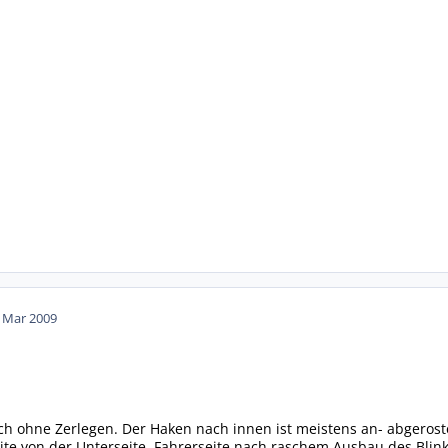
. Mar 2009
ch ohne Zerlegen. Der Haken nach innen ist meistens an- abgerost
ite von der Unterseite, Fahrerseite nach raschem Ausbau des Blink