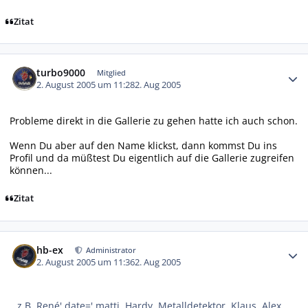
Zitat
Autor-Statistiken
turbo9000
Mitglied
2. August 2005 um 11:28
2. Aug 2005
Probleme direkt in die Gallerie zu gehen hatte ich auch schon.
Wenn Du aber auf den Name klickst, dann kommst Du ins
Profil und da müßtest Du eigentlich auf die Gallerie zugreifen
können...
Zitat
Autor-Statistiken
hb-ex
Administrator
2. August 2005 um 11:36
2. Aug 2005
z.B. René' date=' matti, Hardy, Metalldetektor, Klaus, Alex