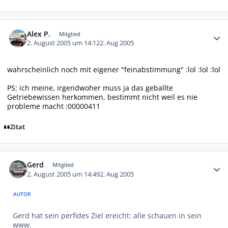
Autor-Statistiken
Alex P.
Mitglied
2. August 2005 um 14:12
2. Aug 2005
wahrscheinlich noch mit eigener "feinabstimmung" :lol :lol :lol
PS: ich meine, irgendwoher muss ja das geballte
Getriebewissen herkommen, bestimmt nicht weil es nie
probleme macht :00000411
Zitat
Autor-Statistiken
Gerd
Mitglied
2. August 2005 um 14:49
2. Aug 2005
AUTOR
Gerd hat sein perfides Ziel ereicht: alle schauen in sein
www.