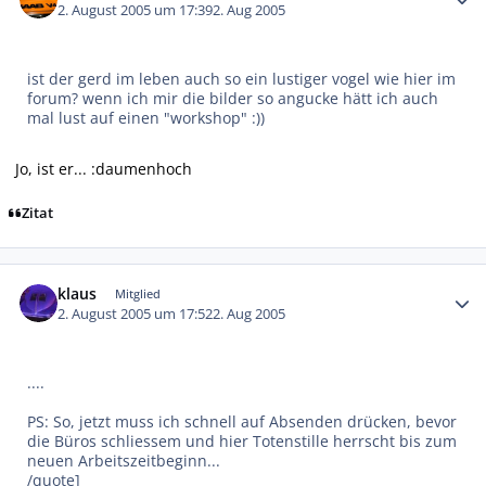
2. August 2005 um 17:39
2. Aug 2005
ist der gerd im leben auch so ein lustiger vogel wie hier im
forum? wenn ich mir die bilder so angucke hätt ich auch
mal lust auf einen "workshop" :))
Jo, ist er... :daumenhoch
Zitat
Autor-Statistiken
klaus
Mitglied
2. August 2005 um 17:52
2. Aug 2005
....
PS: So, jetzt muss ich schnell auf Absenden drücken, bevor
die Büros schliessem und hier Totenstille herrscht bis zum
neuen Arbeitszeitbeginn...
/quote]