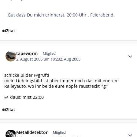
Gut dass Du mich erinnerst. 20:00 Uhr , Feierabend.
Zitat
Autor-Statistiken
tapeworm
Mitglied
2. August 2005 um 18:23
2. Aug 2005
schicke Bilder @grufti
mein Lieblingsbild ist aber immer noch das mit euerem
Ralleyauto, wo ihr beide eure Köpfe raustreckt *g*
@ klaus: mist 22:00
Zitat
Autor-Statistiken
Metalldetektor
Mitglied