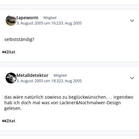
Autor-Statistiken
tapeworm
Mitglied
3. August 2005 um 16:23
3. Aug 2005
selbstständig?
Zitat
Autor-Statistiken
Metalldetektor
Mitglied
3. August 2005 um 18:32
3. Aug 2005
das wäre natürlich sowieso zu beglückwünschen. . . irgendwo
hab ich doch mal was von Lackner&Nochmalwer-Design
gelesen.
Zitat
Autor-Statistiken