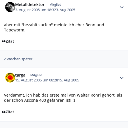
Metalldetektor
Mitglied
3. August 2005 um 18:32
3. Aug 2005
aber mit "bezahlt surfen" meinte ich eher Benn und
Tapeworm.
Zitat
2 Wochen später...
Autor-Statistiken
targa
Mitglied
15. August 2005 um 08:28
15. Aug 2005
Verdammt, ich hab das erste mal von Walter Röhrl gehört, als
der schon Ascona 400 gefahren ist! :)
Zitat