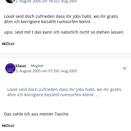
2. August 2005 um 18:32
2. Aug 2005
Loool seid doch zufrieden dass ihr Jobs habt, wo ihr gratis
ähm ich korrigiere bezahlt rumsurfen könnt. . .
upsi, seid mit t das kann ich natürlich nicht so stehen lassen.
Zitat
Autor-Statistiken
klaus
Mitglied
3. August 2005 um 07:29
3. Aug 2005
Loool seid doch zufrieden dass ihr Jobs habt, wo ihr gratis
ähm ich korrigiere bezahlt rumsurfen könnt. . .
Das zahle ich aus meiner Tasche.
Zitat