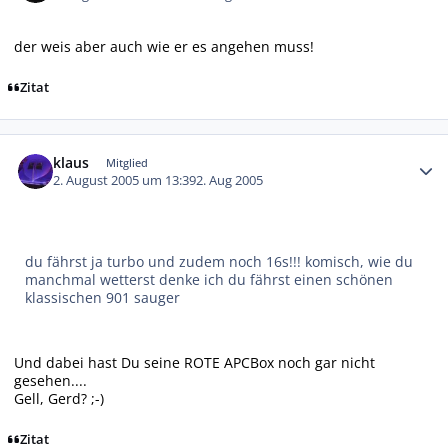
der weis aber auch wie er es angehen muss!
Zitat
Autor-Statistiken
klaus
Mitglied
2. August 2005 um 13:39
2. Aug 2005
du fährst ja turbo und zudem noch 16s!!! komisch, wie du
manchmal wetterst denke ich du fährst einen schönen
klassischen 901 sauger
Und dabei hast Du seine ROTE APCBox noch gar nicht
gesehen....
Gell, Gerd? ;-)
Zitat