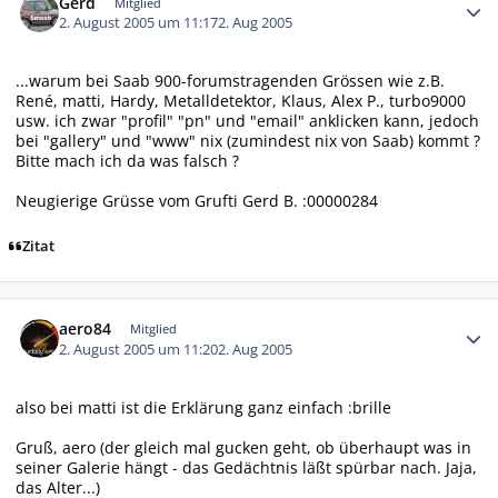
Gerd
Mitglied
2. August 2005 um 11:17
2. Aug 2005
...warum bei Saab 900-forumstragenden Grössen wie z.B.
René, matti, Hardy, Metalldetektor, Klaus, Alex P., turbo9000
usw. ich zwar "profil" "pn" und "email" anklicken kann, jedoch
bei "gallery" und "www" nix (zumindest nix von Saab) kommt ?
Bitte mach ich da was falsch ?
Neugierige Grüsse vom Grufti Gerd B. :00000284
Zitat
Autor-Statistiken
aero84
Mitglied
2. August 2005 um 11:20
2. Aug 2005
also bei matti ist die Erklärung ganz einfach :brille
Gruß, aero (der gleich mal gucken geht, ob überhaupt was in
seiner Galerie hängt - das Gedächtnis läßt spürbar nach. Jaja,
das Alter...)