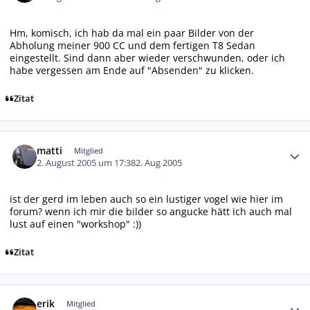
Hm, komisch, ich hab da mal ein paar Bilder von der
Abholung meiner 900 CC und dem fertigen T8 Sedan
eingestellt. Sind dann aber wieder verschwunden, oder ich
habe vergessen am Ende auf "Absenden" zu klicken.
Zitat
Autor-Statistiken
matti
Mitglied
2. August 2005 um 17:38
2. Aug 2005
ist der gerd im leben auch so ein lustiger vogel wie hier im
forum? wenn ich mir die bilder so angucke hätt ich auch mal
lust auf einen "workshop" :))
Zitat
Autor-Statistiken
erik
Mitglied