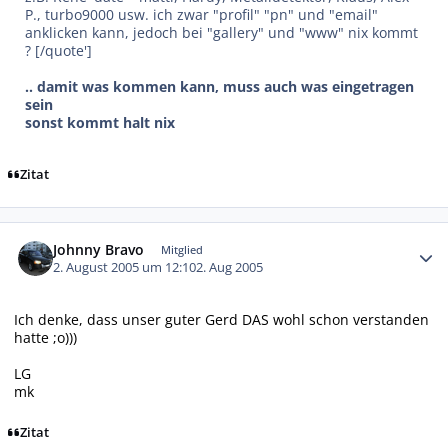
P., turbo9000 usw. ich zwar "profil" "pn" und "email"
anklicken kann, jedoch bei "gallery" und "www" nix kommt
? [/quote']
.. damit was kommen kann, muss auch was eingetragen
sein
sonst kommt halt nix
Zitat
Autor-Statistiken
Johnny Bravo
Mitglied
2. August 2005 um 12:10
2. Aug 2005
Ich denke, dass unser guter Gerd DAS wohl schon verstanden
hatte ;o)))
LG
mk
Zitat