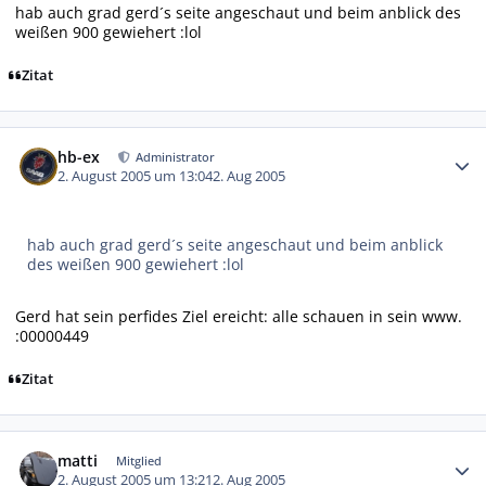
hab auch grad gerd´s seite angeschaut und beim anblick des
weißen 900 gewiehert :lol
Zitat
Autor-Statistiken
hb-ex
Administrator
2. August 2005 um 13:04
2. Aug 2005
hab auch grad gerd´s seite angeschaut und beim anblick
des weißen 900 gewiehert :lol
Gerd hat sein perfides Ziel ereicht: alle schauen in sein www.
:00000449
Zitat
Autor-Statistiken
matti
Mitglied
2. August 2005 um 13:21
2. Aug 2005