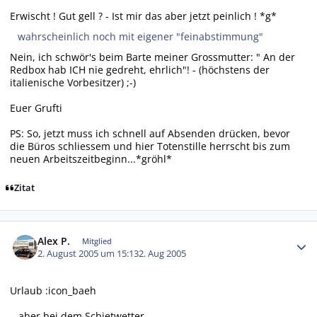
Erwischt ! Gut gell ? - Ist mir das aber jetzt peinlich ! *g*
wahrscheinlich noch mit eigener "feinabstimmung"
Nein, ich schwör's beim Barte meiner Grossmutter: " An der
Redbox hab ICH nie gedreht, ehrlich"! - (höchstens der
italienische Vorbesitzer) ;-)
Euer Grufti
PS: So, jetzt muss ich schnell auf Absenden drücken, bevor
die Büros schliessem und hier Totenstille herrscht bis zum
neuen Arbeitszeitbeginn...*gröhl*
Zitat
Autor-Statistiken
Alex P.
Mitglied
2. August 2005 um 15:13
2. Aug 2005
Urlaub :icon_baeh
...aber bei dem Schietwetter...