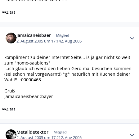
Zitat
Autor-Statistiken
Jamaicaneisbaer
Mitglied
2. August 2005 um 17:14
2. Aug 2005
kompliment zu deiner Interntet Seite... is ja gar nicht so weit
zum "homo-saabiens"
...ich glaub ich werd den lieben Gerd mal besuchen kommen
(sei schon mal vorgewarnt!) *g* natürlich mit Kuchen deiner
Wahl!!! :00000463
Gruß
Jamaicaneisbear :bayer
Zitat
Autor-Statistiken
Metalldetektor
Mitglied
2. August 2005 um 17:21
2. Aug 2005