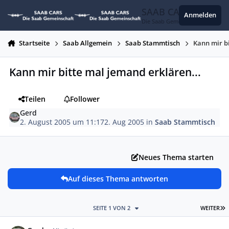
Zum Inhalt springen
SAAB CARS
Anmelden
Die Saab Gemeinschaft
Startseite
Saab Allgemein
Saab Stammtisch
Kann mir b
Kann mir bitte mal jemand erklären...
Teilen
Follower
Gerd
2. August 2005 um 11:17
2. Aug 2005
in
Saab Stammtisch
Neues Thema starten
Auf dieses Thema antworten
L
SEITE 1 VON 2
WEITER
Autor-Statistiken