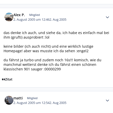
Autor-Statistiken
Alex P.
Mitglied
2. August 2005 um 12:46
2. Aug 2005
das denke ich auch, und siehe da, ich habe es einfach mal bei
ihm (grufti) ausprobiert :lol
keine bilder (ich auch nicht) und eine wirklich lustige
Homepage! aber was musste ich da sehen :engel2
du fährst ja turbo und zudem noch 16s!!! komisch, wie du
manchmal wetterst denke ich du fährst einen schönen
klassischen 901 sauger :00000299
Zitat
Autor-Statistiken
matti
Mitglied
2. August 2005 um 12:54
2. Aug 2005