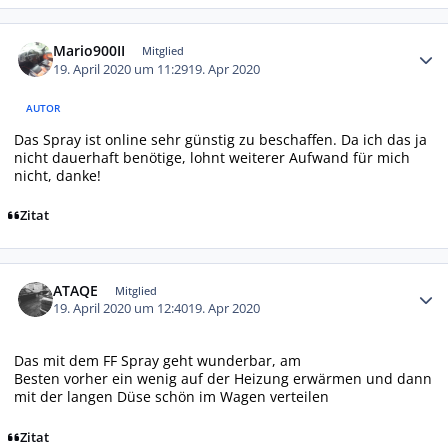
Autor-Statistiken
Mario900II
Mitglied
19. April 2020 um 11:29
19. Apr 2020
AUTOR
Das Spray ist online sehr günstig zu beschaffen. Da ich das ja
nicht dauerhaft benötige, lohnt weiterer Aufwand für mich
nicht, danke!
Zitat
Autor-Statistiken
ATAQE
Mitglied
19. April 2020 um 12:40
19. Apr 2020
Das mit dem FF Spray geht wunderbar, am
Besten vorher ein wenig auf der Heizung erwärmen und dann
mit der langen Düse schön im Wagen verteilen
Zitat