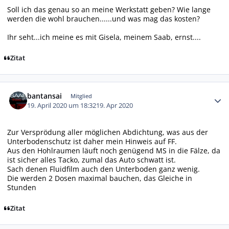
Soll ich das genau so an meine Werkstatt geben? Wie lange
werden die wohl brauchen......und was mag das kosten?
Ihr seht...ich meine es mit Gisela, meinem Saab, ernst....
Zitat
Autor-Statistiken
bantansai
Mitglied
19. April 2020 um 18:32
19. Apr 2020
Zur Versprödung aller möglichen Abdichtung, was aus der
Unterbodenschutz ist daher mein Hinweis auf FF.
Aus den Hohlraumen läuft noch genügend MS in die Fälze, da
ist sicher alles Tacko, zumal das Auto schwatt ist.
Sach denen Fluidfilm auch den Unterboden ganz wenig.
Die werden 2 Dosen maximal bauchen, das Gleiche in
Stunden
Zitat