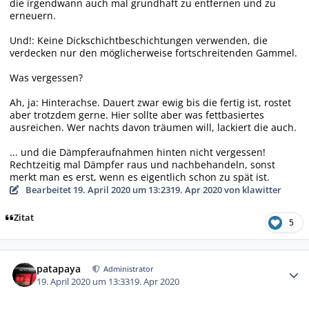
die irgendwann auch mal grundhaft zu entfernen und zu
erneuern.
Und!: Keine Dickschichtbeschichtungen verwenden, die
verdecken nur den möglicherweise fortschreitenden Gammel.
Was vergessen?
Ah, ja: Hinterachse. Dauert zwar ewig bis die fertig ist, rostet
aber trotzdem gerne. Hier sollte aber was fettbasiertes
ausreichen. Wer nachts davon träumen will, lackiert die auch.
... und die Dämpferaufnahmen hinten nicht vergessen!
Rechtzeitig mal Dämpfer raus und nachbehandeln, sonst
merkt man es erst, wenn es eigentlich schon zu spät ist.
Bearbeitet
19. April 2020 um 13:23
19. Apr 2020
von klawitter
Zitat
5
Autor-Statistiken
patapaya
Administrator
19. April 2020 um 13:33
19. Apr 2020