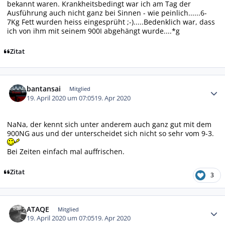
bekannt waren. Krankheitsbedingt war ich am Tag der
Ausführung auch nicht ganz bei Sinnen - wie peinlich......6-
7Kg Fett wurden heiss eingesprüht ;-).....Bedenklich war, dass
ich von ihm mit seinem 900I abgehängt wurde....*g
Zitat
Autor-Statistiken
bantansai
Mitglied
19. April 2020 um 07:05
19. Apr 2020
NaNa, der kennt sich unter anderem auch ganz gut mit dem
900NG aus und der unterscheidet sich nicht so sehr vom 9-3.
Bei Zeiten einfach mal auffrischen.
Zitat
3
Autor-Statistiken
ATAQE
Mitglied
19. April 2020 um 07:05
19. Apr 2020