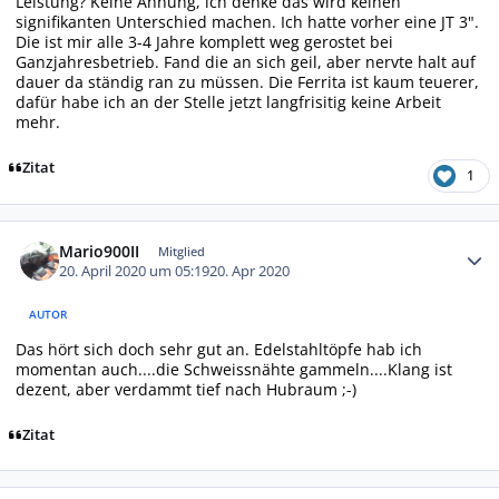
Leistung? Keine Ahnung, ich denke das wird keinen
signifikanten Unterschied machen. Ich hatte vorher eine JT 3".
Die ist mir alle 3-4 Jahre komplett weg gerostet bei
Ganzjahresbetrieb. Fand die an sich geil, aber nervte halt auf
dauer da ständig ran zu müssen. Die Ferrita ist kaum teuerer,
dafür habe ich an der Stelle jetzt langfrisitig keine Arbeit
mehr.
Zitat
1
Autor-Statistiken
Mario900II
Mitglied
20. April 2020 um 05:19
20. Apr 2020
AUTOR
Das hört sich doch sehr gut an. Edelstahltöpfe hab ich
momentan auch....die Schweissnähte gammeln....Klang ist
dezent, aber verdammt tief nach Hubraum ;-)
Zitat
Autor-Statistiken