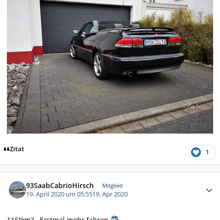
Zitat
1
Autor-Statistiken
93SaabCabrioHirsch
Mitglied
19. April 2020 um 05:55
19. Apr 2020
115tkm?...Erstmal mehr fahren