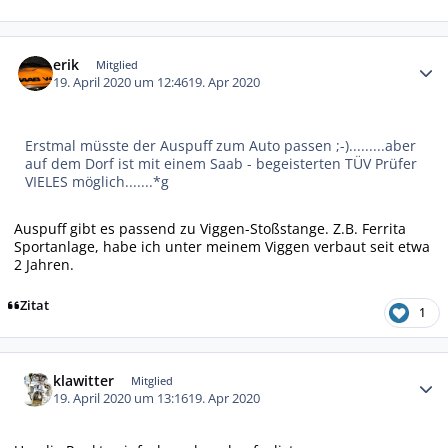
Autor-Statistiken
erik
Mitglied
19. April 2020 um 12:46
19. Apr 2020
Erstmal müsste der Auspuff zum Auto passen ;-).........aber
auf dem Dorf ist mit einem Saab - begeisterten TÜV Prüfer
VIELES möglich.......*g
Auspuff gibt es passend zu Viggen-Stoßstange. Z.B. Ferrita
Sportanlage, habe ich unter meinem Viggen verbaut seit etwa
2 Jahren.
Zitat
1
Autor-Statistiken
klawitter
Mitglied
19. April 2020 um 13:16
19. Apr 2020