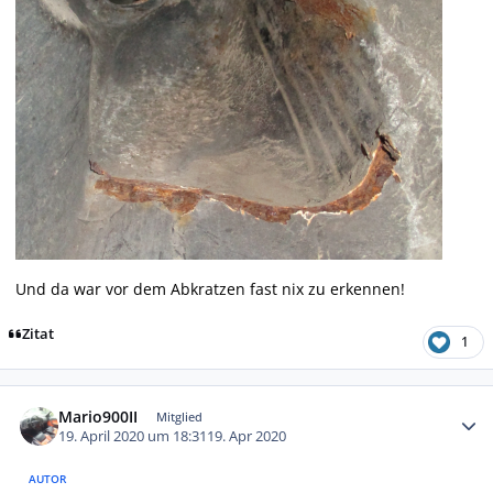
Und da war vor dem Abkratzen fast nix zu erkennen!
Zitat
1
Autor-Statistiken
Mario900II
Mitglied
19. April 2020 um 18:31
19. Apr 2020
AUTOR