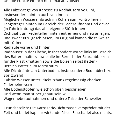
Um die Punkte einfach noch mal aufzulisten:
Alle Falze/Stege von Karosse zu Radhäusern vo u. hi,
insbesondere hinten auch von innen
Möglichen Wassereinbruch im Kofferraum kontrollieren
Längsträger hinten im Bereich der Federaufnahm und davor
(in Fahrtrichtung) das absteigende Stück innen
Dichtnaht um Federteller hinten entfernen und neu anlegen,
und zwar 100% geschlossen, im Original kamen die teilweise
mit Lücken
Radläufe vorne und hinten
Radhäuser in der Fläche, insbesondere vorne links im Bereich
des Batteriehalters sowie alle im Bereich der Schraubbolzen
für die Plastikmuttern sowie die Bolzen selbst (fetten)
Bereich Batterie im Motorraum
Alle Dichtnähte am Unterboden, insbesondere Bodenblech zu
Spritzwand
Cabrio: Wasser unter Rücksitzbank regelmässig checken
Federbeine vorn
Alle Bodenstopfen wie schon oben beschrieben
Und wenn man super genau sein will:
Wagenheberaufnahmen und untere Falze der Schweller
Grundsätzlich: Die Karosserie-Dichtmasse versprödet mit der
Zeit und bildet kapillar wirkende Risse. Es schadet also nichts,