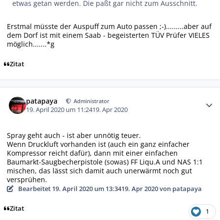
etwas getan werden. Die paßt gar nicht zum Ausschnitt.
Erstmal müsste der Auspuff zum Auto passen ;-).........aber auf
dem Dorf ist mit einem Saab - begeisterten TÜV Prüfer VIELES
möglich.......*g
Zitat
Autor-Statistiken
patapaya
Administrator
19. April 2020 um 11:24
19. Apr 2020
Spray geht auch - ist aber unnötig teuer.
Wenn Druckluft vorhanden ist (auch ein ganz einfacher
Kompressor reicht dafür), dann mit einer einfachen
Baumarkt-Saugbecherpistole (
sowas
) FF Liqu.A und NAS 1:1
mischen, das lässt sich damit auch unerwärmt noch gut
versprühen.
Bearbeitet
19. April 2020 um 13:34
19. Apr 2020
von patapaya
Zitat
1