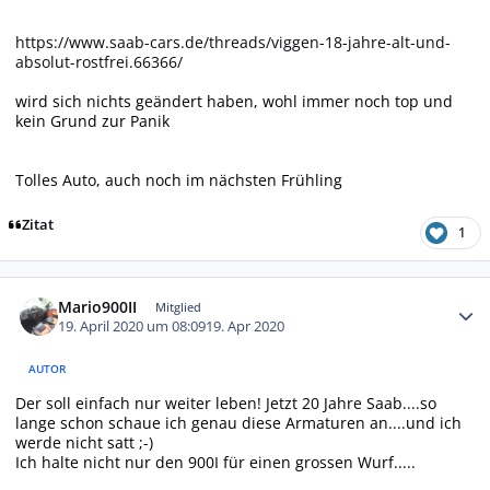
https://www.saab-cars.de/threads/viggen-18-jahre-alt-und-
absolut-rostfrei.66366/
wird sich nichts geändert haben, wohl immer noch top und
kein Grund zur Panik
Tolles Auto, auch noch im nächsten Frühling
Zitat
1
Autor-Statistiken
Mario900II
Mitglied
19. April 2020 um 08:09
19. Apr 2020
AUTOR
Der soll einfach nur weiter leben! Jetzt 20 Jahre Saab....so
lange schon schaue ich genau diese Armaturen an....und ich
werde nicht satt ;-)
Ich halte nicht nur den 900I für einen grossen Wurf.....