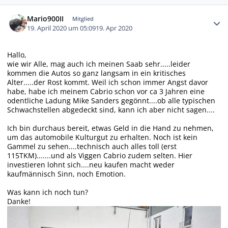
Autor-Statistiken
Mario900II
Mitglied
19. April 2020 um 05:09
19. Apr 2020
Hallo,
wie wir Alle, mag auch ich meinen Saab sehr.....leider
kommen die Autos so ganz langsam in ein kritisches
Alter.....der Rost kommt. Weil ich schon immer Angst davor
habe, habe ich meinem Cabrio schon vor ca 3 Jahren eine
odentliche Ladung Mike Sanders gegönnt....ob alle typischen
Schwachstellen abgedeckt sind, kann ich aber nicht sagen....
Ich bin durchaus bereit, etwas Geld in die Hand zu nehmen,
um das automobile Kulturgut zu erhalten. Noch ist kein
Gammel zu sehen....technisch auch alles toll (erst
115TKM).......und als Viggen Cabrio zudem selten. Hier
investieren lohnt sich....neu kaufen macht weder
kaufmännisch Sinn, noch Emotion.
Was kann ich noch tun?
Danke!