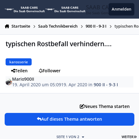
Zum Inhalt springen
SAAB CARS
Anmelden
Die Saab Gemeinschaft
Startseite
Saab Technikbereich
900 II - 9-3 I
typischen Ro
typischen Rostbefall verhindern....
karosserie
Teilen
Follower
Mario900II
19. April 2020 um 05:09
19. Apr 2020
in
900 II - 9-3 I
Neues Thema starten
Auf dieses Thema antworten
L
SEITE 1 VON 2
WEITER