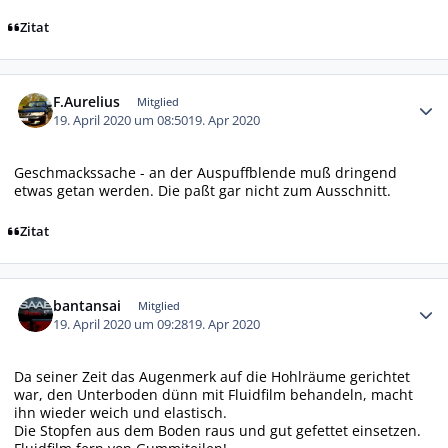
Zitat
Autor-Statistiken
F.Aurelius
Mitglied
19. April 2020 um 08:50
19. Apr 2020
Geschmackssache - an der Auspuffblende muß dringend
etwas getan werden. Die paßt gar nicht zum Ausschnitt.
Zitat
Autor-Statistiken
bantansai
Mitglied
19. April 2020 um 09:28
19. Apr 2020
Da seiner Zeit das Augenmerk auf die Hohlräume gerichtet
war, den Unterboden dünn mit Fluidfilm behandeln, macht
ihn wieder weich und elastisch.
Die Stopfen aus dem Boden raus und gut gefettet einsetzen.