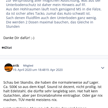
Zur Versprödung aller möglichen Abdichtung, was aus der
Unterbodenschutz ist daher mein Hinweis auf FF.
Aus den Hohlraumen läuft noch genügend MS in die Fälze,
da ist sicher alles Tacko, zumal das Auto schwatt ist.
Sach denen Fluidfilm auch den Unterboden ganz wenig.
Die werden 2 Dosen maximal bauchen, das Gleiche in
Stunden
Danke Dir dafür! ;-)
Zitat
Autor-Statistiken
erik
Mitglied
19. April 2020 um 18:48
19. Apr 2020
Schau bei Skandix, die haben die normalerweise auf Lager.
Ca. 500€ so aus dem Kopf. Sound ist dezent, nicht prollig. Ist
halt Edelstahl, die dürfte sehr langlebig sein. Hat halt kein
Gutachten, aber per Einzelabnahme eintragbar. Oder gar nix
machen, TÜV merkt meistens nix.