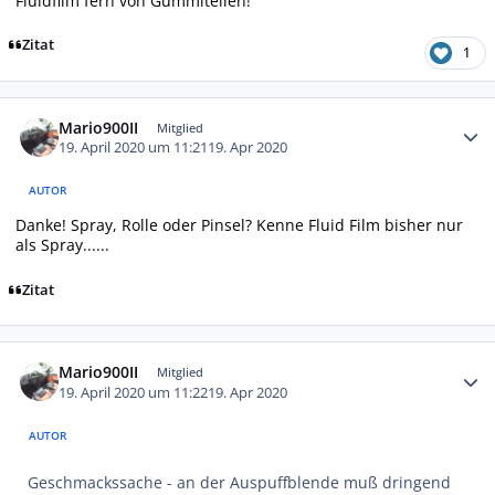
Fluidfilm fern von Gummiteilen!
Zitat
1
Autor-Statistiken
Mario900II
Mitglied
19. April 2020 um 11:21
19. Apr 2020
AUTOR
Danke! Spray, Rolle oder Pinsel? Kenne Fluid Film bisher nur
als Spray......
Zitat
Autor-Statistiken
Mario900II
Mitglied
19. April 2020 um 11:22
19. Apr 2020
AUTOR
Geschmackssache - an der Auspuffblende muß dringend