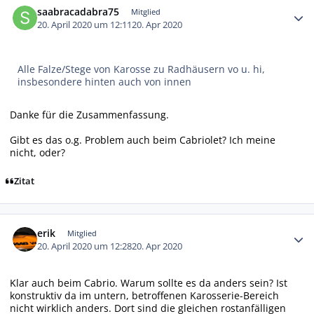
saabracadabra75
Mitglied
20. April 2020 um 12:11
20. Apr 2020
Alle Falze/Stege von Karosse zu Radhäusern vo u. hi,
insbesondere hinten auch von innen
Danke für die Zusammenfassung.
Gibt es das o.g. Problem auch beim Cabriolet? Ich meine
nicht, oder?
Zitat
Autor-Statistiken
erik
Mitglied
20. April 2020 um 12:28
20. Apr 2020
Klar auch beim Cabrio. Warum sollte es da anders sein? Ist
konstruktiv da im untern, betroffenen Karosserie-Bereich
nicht wirklich anders. Dort sind die gleichen rostanfälligen