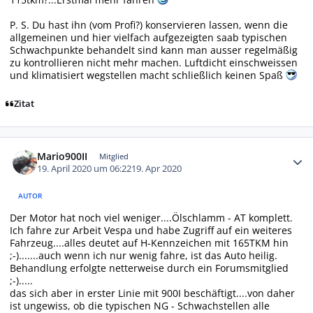
P. S. Du hast ihn (vom Profi?) konservieren lassen, wenn die
allgemeinen und hier vielfach aufgezeigten saab typischen
Schwachpunkte behandelt sind kann man ausser regelmäßig
zu kontrollieren nicht mehr machen. Luftdicht einschweissen
und klimatisiert wegstellen macht schließlich keinen Spaß
Zitat
Autor-Statistiken
Mario900II
Mitglied
19. April 2020 um 06:22
19. Apr 2020
AUTOR
Der Motor hat noch viel weniger....Ölschlamm - AT komplett.
Ich fahre zur Arbeit Vespa und habe Zugriff auf ein weiteres
Fahrzeug....alles deutet auf H-Kennzeichen mit 165TKM hin
;-).......auch wenn ich nur wenig fahre, ist das Auto heilig.
Behandlung erfolgte netterweise durch ein Forumsmitglied
;-).....
das sich aber in erster Linie mit 900I beschäftigt....von daher
ist ungewiss, ob die typischen NG - Schwachstellen alle