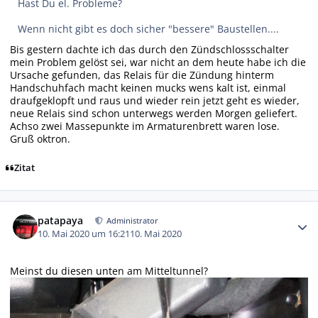
Hast Du el. Probleme?
Wenn nicht gibt es doch sicher "bessere" Baustellen....
Bis gestern dachte ich das durch den Zündschlossschalter
mein Problem gelöst sei, war nicht an dem heute habe ich die
Ursache gefunden, das Relais für die Zündung hinterm
Handschuhfach macht keinen mucks wens kalt ist, einmal
draufgeklopft und raus und wieder rein jetzt geht es wieder,
neue Relais sind schon unterwegs werden Morgen geliefert.
Achso zwei Massepunkte im Armaturenbrett waren lose.
Gruß oktron.
Zitat
Autor-Statistiken
patapaya
Administrator
10. Mai 2020 um 16:21
10. Mai 2020
Meinst du diesen unten am Mitteltunnel?