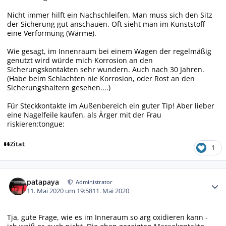
Nicht immer hilft ein Nachschleifen. Man muss sich den Sitz
der Sicherung gut anschauen. Oft sieht man im Kunststoff
eine Verformung (Wärme).
Wie gesagt, im Innenraum bei einem Wagen der regelmäßig
genutzt wird würde mich Korrosion an den
Sicherungskontakten sehr wundern. Auch nach 30 Jahren.
(Habe beim Schlachten nie Korrosion, oder Rost an den
Sicherungshaltern gesehen....)
Für Steckkontakte im Außenbereich ein guter Tip! Aber lieber
eine Nagelfeile kaufen, als Ärger mit der Frau
riskieren:tongue:
Zitat
1
Autor-Statistiken
patapaya
Administrator
11. Mai 2020 um 19:58
11. Mai 2020
Tja, gute Frage, wie es im Inneraum so arg oxidieren kann -