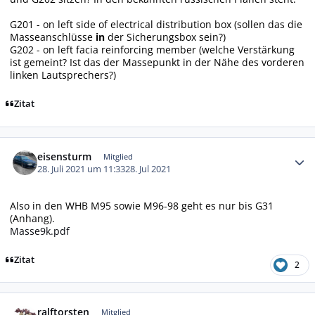
G201 - on left side of electrical distribution box (sollen das die
Masseanschlüsse
in
der Sicherungsbox sein?)
G202 - on left facia reinforcing member (welche Verstärkung
ist gemeint? Ist das der Massepunkt in der Nähe des vorderen
linken Lautsprechers?)
Zitat
Autor-Statistiken
eisensturm
Mitglied
28. Juli 2021 um 11:33
28. Jul 2021
Also in den WHB M95 sowie M96-98 geht es nur bis G31
(Anhang).
Masse9k.pdf
Zitat
2
Autor-Statistiken
ralftorsten
Mitglied