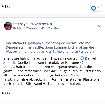
Zitat
1
Autor-Statistiken
patapaya
Administrator
10. Mai 2020 um 21:54
10. Mai 2020
[mention=800]patapaya[/mention] Wenn das Foto von
Deinem stammen sollte, dann kümmer Dich mal um die
Wasserfahnen, die da an der Strinwand herunterlaufen.
Irgendwie hab ich ja auf den Hinweis gewartet...
Danke!
Aber die Quelle ist bekannt: geplatzter Heizungskühler.
Damals hab ich mit Entsetzen wahrgenommen, dass die
ganze Suppe tatsächlich über das StG galaufen ist. Jetzt ist da
alles trocken - aber in dem Zuge hat das StG von mir
tatsächlich eine Abdeckung in Form einer stabilen Plastefolie,
die ich an der Stirnwand verklebt habe, erhalten.
Zitat