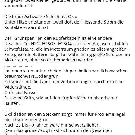
aufgeben...weil kleiner geworden und nicht mehr die Fläche
vorhanden ist.
Die braun/schwarze Schicht ist Oxid.
Unter Hitze entstanden...weil dort der fliessende Strom die
Kontakte erwärmt hat.
Der "Grünspan" an den Kupferkabeln ist eine andere
Ursache. Cu+H2O+H2SO3+H2SO4...aus den Abgasen ...bilden
Schwefelsäure, die im Motorraum gnadenlos alles angreifen.
Eine gasende Batterie sorgt für wahnsinnig große Schäden im
Motorraum, ohne sofort bemerkt zu werden.
.......................
Im Innenraum unterscheide ich persönlich wirklich zwischen
braun/schwarz...oder grün.
Schwarz sind die typischen Verbrennungen durch extreme
Widerstände.
Grün...ist Nässe.
Dasselbe Grün, wie auf den Kupferdächern historischer
Bauten.
......
Oxdidation an den Steckern sorgt immer für Probleme, egal
ob schwarz oder grün.
Nach 25 bis 40 Jahren wäre mir schwarz lieber.
Denn das grüne Zeug frisst sich durch den gesamten