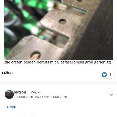
(die ersten beiden bereits mit Glasfaserpinsel grob gerienigt)
Zitat
1
Autor-Statistiken
oktron
Mitglied
10. Mai 2020 um 11:19
10. Mai 2020
AUTOR