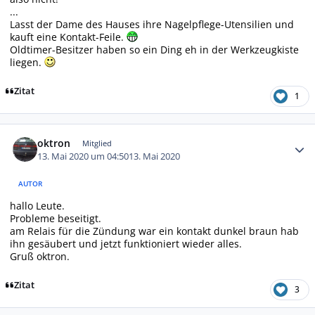
...
Lasst der Dame des Hauses ihre Nagelpflege-Utensilien und
kauft eine Kontakt-Feile.
Oldtimer-Besitzer haben so ein Ding eh in der Werkzeugkiste
liegen.
Zitat
1
Autor-Statistiken
oktron
Mitglied
13. Mai 2020 um 04:50
13. Mai 2020
AUTOR
hallo Leute.
Probleme beseitigt.
am Relais für die Zündung war ein kontakt dunkel braun hab
ihn gesäubert und jetzt funktioniert wieder alles.
Gruß oktron.
Zitat
3