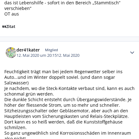
das ist Lebenshilfe - sofort in den Bereich „Stammtisch“
verschieben“
OT aus
Zitat
Autor-Statistiken
der41kater
Mitglied
12. Mai 2020 um 20:15
12. Mai 2020
Feuchtigkeit trägt man bei jedem Regenwetter selber ins
Auto...und im Winter doppelt soviel. (und dann sogar
Salzwasser)
Je nachdem, wo die Steck-Kontakte verbaut sind, kann es auch
schonmal grün werden.
Die dunkle Schicht entsteht durch Übergangswiderstände. Je
höher der fliessende Strom, um so mehr und schneller.
Sitzheizungsschalter oder Gebläsemotor, aber auch an den
Hauptleisten vom Sicherungskasten und Relais-Steckplätze.
Dort kann es so heiß werden, daß die Kunststoffgehäuse
schmilzen.
So ganz ungewöhlich sind Korrosionsschäden im Innenraum
also nicht!