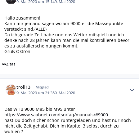
9. Mai 2020 um 15:14
9. Mai 2020
Hallo zusammen!
Kann mir jemand sagen wo am 9000-er die Massepunkte
versteckt sind.(ALLE)
Da ich gerade Zeit habe und das Wetter mitspielt und ich
denke nach 28 Jahren kann man die mal kontrollieren bevor
es zu ausfallerscheinungen kommt.
Gruß Oktron!
Zitat
Autor-Statistiken
troll13
Mitglied
9. Mai 2020 um 21:35
9. Mai 2020
Das WHB 9000 M85 bis M95 unter
https://www.saabnet.com/tsn/faq/manuals/#9000
hast Du doch sicher schon runtergeladen und hast nur noch
nicht die Zeit gehabt, Dich im Kapitel 3 selbst durch zu
wühlen ?