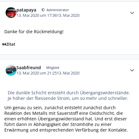
Autor-Statistiken
patapaya
Administrator
13. Mai 2020 um 17:36
13. Mai 2020
Danke für die Rückmeldung!
Zitat
Autor-Statistiken
Saabfreund
Mitglied
13. Mai 2020 um 21:25
13. Mai 2020
Die dunkle Schicht entsteht durch Übergangswiderstände.
Je höher der fliessende Strom, um so mehr und schneller.
Um genau zu sein, zunächst entsteht zunächst durch
Reaktion des Metalls mit Sauerstoff eine Oxidschicht, die
einen erhöhten Übergangswiderstand hat. Und erst dieser
führt dann in Abhängigkeit der Stromhöhe zu einer
Erwärmung und entsprechenden Verfärbung der Kontakte.