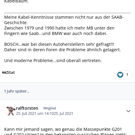
Kabelbaum.
.........................................................................................................
Meine Kabel-Kenntnisse stammen nicht nur aus der SAAB-
Geschichte.
Zwischen 1979 und 1990 hatte ich mehr MB unter den
Fingern wie Saab...und BMW war auch noch dabei.
BOSCH...war bei diesen Autoherstellern sehr gefragt!!!
Daher sind in deren Foren die Probleme ähnlich gelagert.
Und moderne Probleme...sind überall vertreten.
Zitat
1
1 Jahr später...
Autor-Statistiken
ralftorsten
Mitglied
25. Juli 2021 um 14:10
25. Jul 2021
Kann mir jemand sagen, wo genau die Massepunkte G201
und G202 sitzen? In den bekannten russischen Plänen steht: