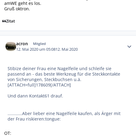
amWE geht es los.
Gruß oktron.
Zitat
Autor-Statistiken
acron
Mitglied
12. Mai 2020 um 05:08
12. Mai 2020
Stibize deiner Frau eine Nagelfeile und schleife sie
passend an - das beste Werkzeug für die Steckkontakte
von Sicherungen, Steckbuchsen u.ä.
[ATTACH=full]178609[/ATTACH]
Und dann Kontakt61 drauf.
............Aber lieber eine Nagelfeile kaufen, als Ärger mit
der Frau riskieren:tongue:
OT: