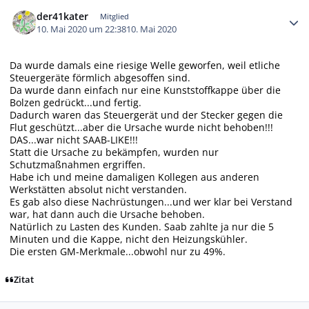
Autor-Statistiken
der41kater
Mitglied
10. Mai 2020 um 22:38
10. Mai 2020
Da wurde damals eine riesige Welle geworfen, weil etliche
Steuergeräte förmlich abgesoffen sind.
Da wurde dann einfach nur eine Kunststoffkappe über die
Bolzen gedrückt...und fertig.
Dadurch waren das Steuergerät und der Stecker gegen die
Flut geschützt...aber die Ursache wurde nicht behoben!!!
DAS...war nicht SAAB-LIKE!!!
Statt die Ursache zu bekämpfen, wurden nur
Schutzmaßnahmen ergriffen.
Habe ich und meine damaligen Kollegen aus anderen
Werkstätten absolut nicht verstanden.
Es gab also diese Nachrüstungen...und wer klar bei Verstand
war, hat dann auch die Ursache behoben.
Natürlich zu Lasten des Kunden. Saab zahlte ja nur die 5
Minuten und die Kappe, nicht den Heizungskühler.
Die ersten GM-Merkmale...obwohl nur zu 49%.
Zitat