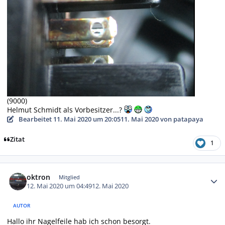
(9000)
Helmut Schmidt als Vorbesitzer...?
Bearbeitet
11. Mai 2020 um 20:05
11. Mai 2020
von patapaya
Zitat
1
Autor-Statistiken
oktron
Mitglied
12. Mai 2020 um 04:49
12. Mai 2020
AUTOR
Hallo ihr Nagelfeile hab ich schon besorgt.