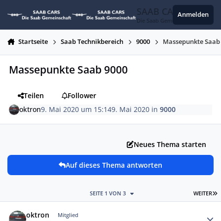
Zum Inhalt springen
SAAB CARS
Anmelden
Die Saab Gemeinschaft
Startseite
Saab Technikbereich
9000
Massepunkte Saab
Massepunkte Saab 9000
Teilen
Follower
oktron
9. Mai 2020 um 15:14
9. Mai 2020
in
9000
Neues Thema starten
Auf dieses Thema antworten
L
SEITE 1 VON 3
WEITER
Autor-Statistiken
oktron
Mitglied