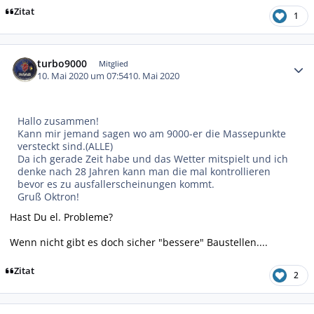
Zitat
1
Autor-Statistiken
turbo9000
Mitglied
10. Mai 2020 um 07:54
10. Mai 2020
Hallo zusammen!
Kann mir jemand sagen wo am 9000-er die Massepunkte
versteckt sind.(ALLE)
Da ich gerade Zeit habe und das Wetter mitspielt und ich
denke nach 28 Jahren kann man die mal kontrollieren
bevor es zu ausfallerscheinungen kommt.
Gruß Oktron!
Hast Du el. Probleme?
Wenn nicht gibt es doch sicher "bessere" Baustellen....
Zitat
2
Autor-Statistiken