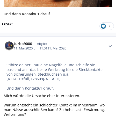
Und dann Kontakt61 drauf.
Zitat
2
Autor-Statistiken
turbo9000
Mitglied
11. Mai 2020 um 11:01
11. Mai 2020
Stibize deiner Frau eine Nagelfeile und schleife sie
passend an - das beste Werkzeug für die Steckkontakte
von Sicherungen, Steckbuchsen u.ä.
[ATTACH=full]178609[/ATTACH]
Und dann Kontakt61 drauf.
Mich würde die Ursache eher interessieren.
Warum entsteht ein schlechter Kontakt im Innenraum, wo
man Nässe ausschließen kann? Zu hohe Last, Erwärmung,
Verformung?