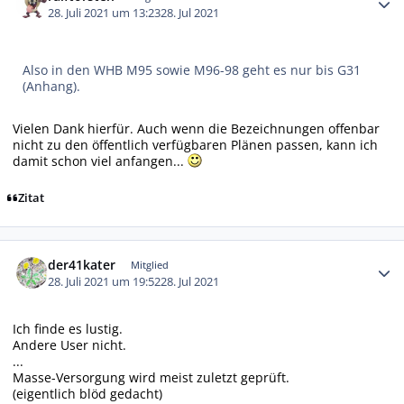
28. Juli 2021 um 13:23
28. Jul 2021
Also in den WHB M95 sowie M96-98 geht es nur bis G31
(Anhang).
Vielen Dank hierfür. Auch wenn die Bezeichnungen offenbar
nicht zu den öffentlich verfügbaren Plänen passen, kann ich
damit schon viel anfangen...
Zitat
Autor-Statistiken
der41kater
Mitglied
28. Juli 2021 um 19:52
28. Jul 2021
Ich finde es lustig.
Andere User nicht.
...
Masse-Versorgung wird meist zuletzt geprüft.
(eigentlich blöd gedacht)