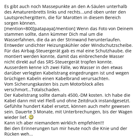
Es gibt auch noch Massepunkte an den A-Säulen unterhalb
des Amaturenbretts links und rechts...und oben unter den
Lautsprechergittern, die für Marotten in diesem Bereich
sorgen können.
[mention=800]patapaya[/mention] Wenn das Foto von Deinem
stammen sollte, dann kümmer Dich mal um die
Wasserfahnen, die da an der Strinwand herunterlaufen.
Entweder undichter Heizungskühler oder Windschutzscheibe.
Für das Airbag-Steuergerät gab es mal eine Schutzhaube, die
montiert werden konnte, damit das einbrechende Wasser
nicht direkt auf das SRS-Steuergerät tropfen konnte.
Ausserdem kenne ich zwei Fälle, wo Wasser in den etwas
darüber verlegten Kabelstrang eingedrungen ist und wegen
brüchigen Kabeln einen Kabelbrand verursachten.
Vom Sicherungskasten bis zum Motorblock alles
verschmort...Totalschaden.
Der Kabelstrang sollte damals 4500,-DM kosten. Ich habe die
Kabel dann mit viel Fleiß und ohne Zeitdruck instandgesetzt.
Gefühlte hundert Kabel ersetzt, können auch mehr gewesen
sein. Dauerte 3 Monate, mit Unterbrechungen, bis der Wagen
wieder lief.
Kann ich aber niemandem wirklich empfehlen!!!
Bei den Erinnerungen tun mir heute noch die Knie und der
Rücken weh...