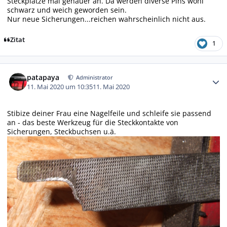
Steckplätze mal genauer an. Da werden diverse Pins wohl
schwarz und weich geworden sein.
Nur neue Sicherungen...reichen wahrscheinlich nicht aus.
Zitat
1
Autor-Statistiken
patapaya
Administrator
11. Mai 2020 um 10:35
11. Mai 2020
Stibize deiner Frau eine Nagelfeile und schleife sie passend
an - das beste Werkzeug für die Steckkontakte von
Sicherungen, Steckbuchsen u.ä.