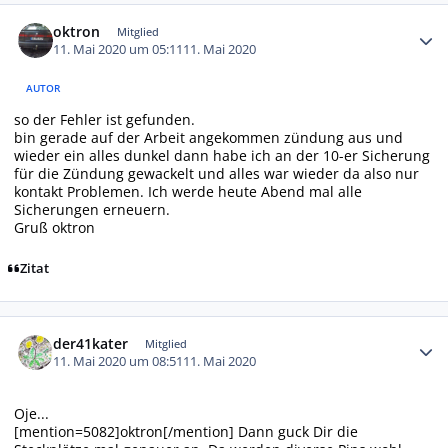
Autor-Statistiken
oktron
Mitglied
11. Mai 2020 um 05:11
11. Mai 2020
AUTOR
so der Fehler ist gefunden.
bin gerade auf der Arbeit angekommen zündung aus und
wieder ein alles dunkel dann habe ich an der 10-er Sicherung
für die Zündung gewackelt und alles war wieder da also nur
kontakt Problemen. Ich werde heute Abend mal alle
Sicherungen erneuern.
Gruß oktron
Zitat
Autor-Statistiken
der41kater
Mitglied
11. Mai 2020 um 08:51
11. Mai 2020
Oje...
[mention=5082]oktron[/mention] Dann guck Dir die