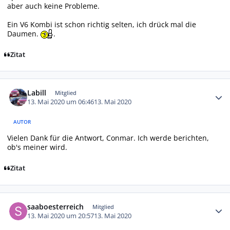
aber auch keine Probleme.
Ein V6 Kombi ist schon richtig selten, ich drück mal die
Daumen.
.
Zitat
Autor-Statistiken
Labill
Mitglied
13. Mai 2020 um 06:46
13. Mai 2020
AUTOR
Vielen Dank für die Antwort, Conmar. Ich werde berichten,
ob's meiner wird.
Zitat
Autor-Statistiken
saaboesterreich
Mitglied
13. Mai 2020 um 20:57
13. Mai 2020