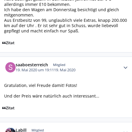
allerdings immer E10 bekommen.
Ich habe den Wagen am Donnerstag besichtigt und gleich
mitgenommen.
Aus Erstbesitz von 99, unglaublich viele Extras, knapp 200.000
km auf der Uhr . Er ist sehr gut in Schuss, wurde liebevoll
gepflegt und macht einfach nur Spaß.
Zitat
Autor-Statistiken
saaboesterreich
Mitglied
19. Mai 2020 um 19:11
19. Mai 2020
Gratulation, viel Freude damit! Fotos!
Und der Preis wäre natürlich auch interessant...
Zitat
Autor-Statistiken
Labill
Mitglied