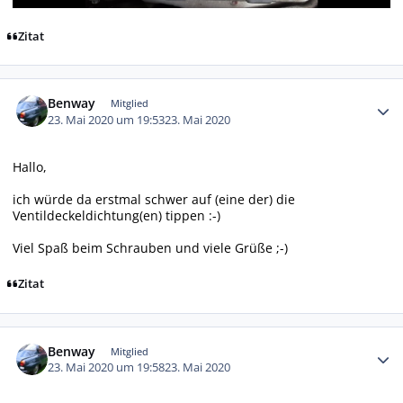
Zitat
Autor-Statistiken
Benway
Mitglied
23. Mai 2020 um 19:53
23. Mai 2020
Hallo,
ich würde da erstmal schwer auf (eine der) die
Ventildeckeldichtung(en) tippen :-)
Viel Spaß beim Schrauben und viele Grüße ;-)
Zitat
Autor-Statistiken
Benway
Mitglied
23. Mai 2020 um 19:58
23. Mai 2020