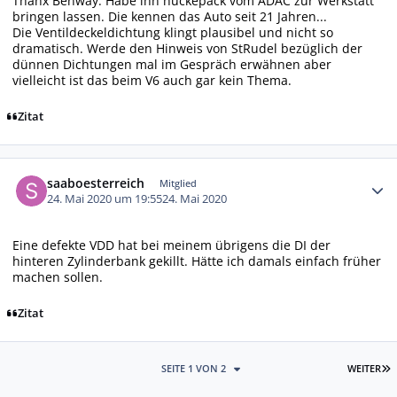
Thanx Benway. Habe ihn huckepack vom ADAC zur Werkstatt
bringen lassen. Die kennen das Auto seit 21 Jahren...
Die Ventildeckeldichtung klingt plausibel und nicht so
dramatisch. Werde den Hinweis von StRudel bezüglich der
dünnen Dichtungen mal im Gespräch erwähnen aber
vielleicht ist das beim V6 auch gar kein Thema.
Zitat
Autor-Statistiken
saaboesterreich
Mitglied
24. Mai 2020 um 19:55
24. Mai 2020
Eine defekte VDD hat bei meinem übrigens die DI der
hinteren Zylinderbank gekillt. Hätte ich damals einfach früher
machen sollen.
Zitat
L
SEITE 1 VON 2
WEITER