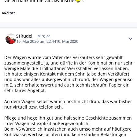
Vielen Dank für die Glückwünsche
.
Zitat
Autor-Statistiken
StRudel
Mitglied
19. Mai 2020 um 22:44
19. Mai 2020
Der Wagen wurde vom Vater des Verkäufers sehr gewählt
zusammengestellt, ja, und dürfte in der Kombination nur sehr
wenige Male die Trollhättaner Werkshallen verlassen haben.
Ich hatte einigen Kontakt mit dem Sohn (also dem Verkäufer)
und das war alles außergewöhnlich rund, der Wagen genauso
m.E. sehr erhaltenswert und auch technisch/aufm Papier ein
sehr faires Angebot.
An dem Wagen selbst war ich noch nicht dran, das war bisher
nur virtuell bzw. telefonisch.
Pflege und hege ihn gut und halt seine Geschichte zusammen
- der Wagen ist explizit außergewöhnlich!
Beim V6 würde ich inzwischen auch umso mehr auf häufigere
Kühlwasserwechsel achten (und keine starken Belastungen