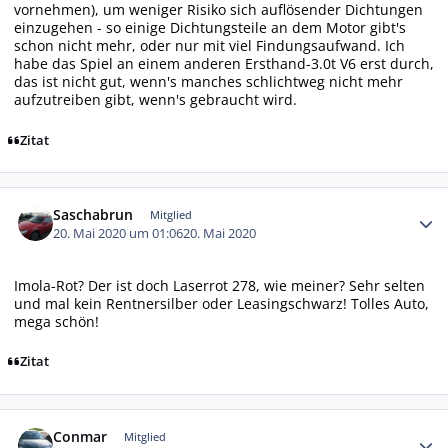
vornehmen), um weniger Risiko sich auflösender Dichtungen
einzugehen - so einige Dichtungsteile an dem Motor gibt's
schon nicht mehr, oder nur mit viel Findungsaufwand. Ich
habe das Spiel an einem anderen Ersthand-3.0t V6 erst durch,
das ist nicht gut, wenn's manches schlichtweg nicht mehr
aufzutreiben gibt, wenn's gebraucht wird.
Zitat
Autor-Statistiken
Saschabrun
Mitglied
20. Mai 2020 um 01:06
20. Mai 2020
Imola-Rot? Der ist doch Laserrot 278, wie meiner? Sehr selten
und mal kein Rentnersilber oder Leasingschwarz! Tolles Auto,
mega schön!
Zitat
Autor-Statistiken
Conmar
Mitglied