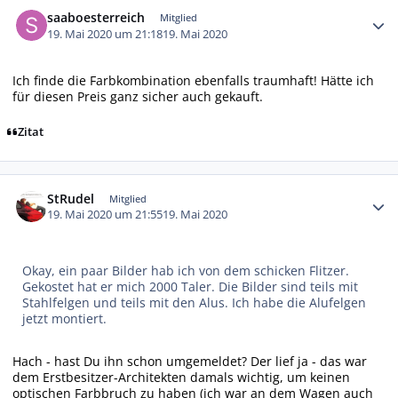
Autor-Statistiken
saaboesterreich
Mitglied
19. Mai 2020 um 21:18
19. Mai 2020
Ich finde die Farbkombination ebenfalls traumhaft! Hätte ich
für diesen Preis ganz sicher auch gekauft.
Zitat
Autor-Statistiken
StRudel
Mitglied
19. Mai 2020 um 21:55
19. Mai 2020
Okay, ein paar Bilder hab ich von dem schicken Flitzer.
Gekostet hat er mich 2000 Taler. Die Bilder sind teils mit
Stahlfelgen und teils mit den Alus. Ich habe die Alufelgen
jetzt montiert.
Hach - hast Du ihn schon umgemeldet? Der lief ja - das war
dem Erstbesitzer-Architekten damals wichtig, um keinen
optischen Farbbruch zu haben (ich war an dem Wagen auch