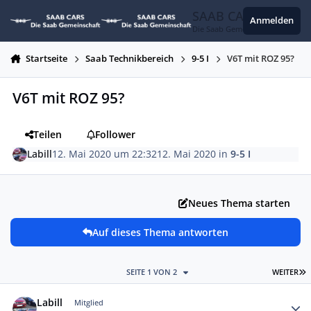
Zum Inhalt springen
SAAB CARS
Anmelden
Die Saab Gemeinschaft
Startseite
Saab Technikbereich
9-5 I
V6T mit ROZ 95?
V6T mit ROZ 95?
Teilen
Follower
Labill
12. Mai 2020 um 22:32
12. Mai 2020
in
9-5 I
Neues Thema starten
Auf dieses Thema antworten
L
SEITE 1 VON 2
WEITER
Autor-Statistiken
Labill
Mitglied