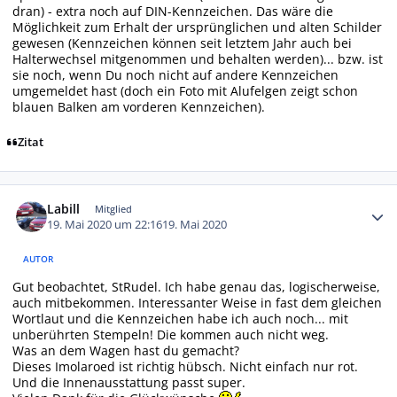
dran) - extra noch auf DIN-Kennzeichen. Das wäre die
Möglichkeit zum Erhalt der ursprünglichen und alten Schilder
gewesen (Kennzeichen können seit letztem Jahr auch bei
Halterwechsel mitgenommen und behalten werden)... bzw. ist
sie noch, wenn Du noch nicht auf andere Kennzeichen
umgemeldet hast (doch ein Foto mit Alufelgen zeigt schon
blauen Balken am vorderen Kennzeichen).
Zitat
Autor-Statistiken
Labill
Mitglied
19. Mai 2020 um 22:16
19. Mai 2020
AUTOR
Gut beobachtet, StRudel. Ich habe genau das, logischerweise,
auch mitbekommen. Interessanter Weise in fast dem gleichen
Wortlaut und die Kennzeichen habe ich auch noch... mit
unberührten Stempeln! Die kommen auch nicht weg.
Was an dem Wagen hast du gemacht?
Dieses Imolaroed ist richtig hübsch. Nicht einfach nur rot.
Und die Innenausstattung passt super.