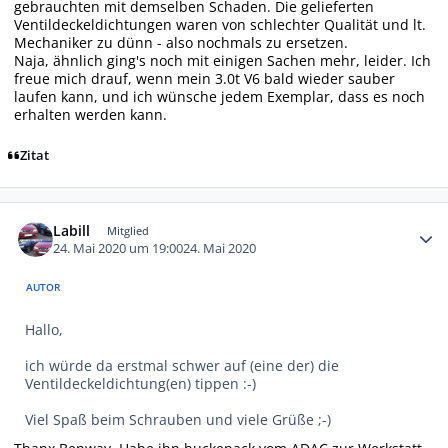
gebrauchten mit demselben Schaden. Die gelieferten
Ventildeckeldichtungen waren von schlechter Qualität und lt.
Mechaniker zu dünn - also nochmals zu ersetzen.
Naja, ähnlich ging's noch mit einigen Sachen mehr, leider. Ich
freue mich drauf, wenn mein 3.0t V6 bald wieder sauber
laufen kann, und ich wünsche jedem Exemplar, dass es noch
erhalten werden kann.
Zitat
Autor-Statistiken
Labill
Mitglied
24. Mai 2020 um 19:00
24. Mai 2020
AUTOR
Hallo,
ich würde da erstmal schwer auf (eine der) die
Ventildeckeldichtung(en) tippen :-)
Viel Spaß beim Schrauben und viele Grüße ;-)