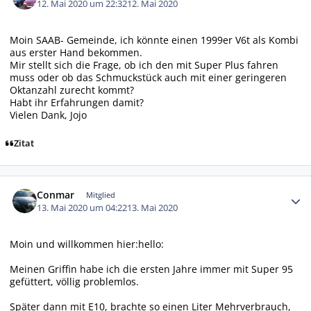
12. Mai 2020 um 22:32
12. Mai 2020
Moin SAAB- Gemeinde, ich könnte einen 1999er V6t als Kombi
aus erster Hand bekommen.
Mir stellt sich die Frage, ob ich den mit Super Plus fahren
muss oder ob das Schmuckstück auch mit einer geringeren
Oktanzahl zurecht kommt?
Habt ihr Erfahrungen damit?
Vielen Dank, Jojo
Zitat
Autor-Statistiken
Conmar
Mitglied
13. Mai 2020 um 04:22
13. Mai 2020
Moin und willkommen hier:hello:
Meinen Griffin habe ich die ersten Jahre immer mit Super 95
gefüttert, völlig problemlos.
Später dann mit E10, brachte so einen Liter Mehrverbrauch,