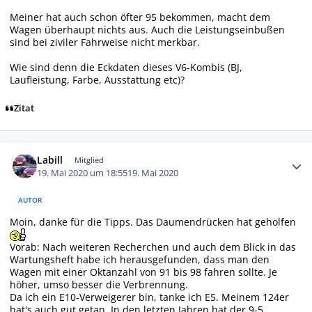
Meiner hat auch schon öfter 95 bekommen, macht dem
Wagen überhaupt nichts aus. Auch die Leistungseinbußen
sind bei ziviler Fahrweise nicht merkbar.
Wie sind denn die Eckdaten dieses V6-Kombis (BJ,
Laufleistung, Farbe, Ausstattung etc)?
Zitat
Autor-Statistiken
Labill
Mitglied
19. Mai 2020 um 18:55
19. Mai 2020
AUTOR
Moin, danke für die Tipps. Das Daumendrücken hat geholfen
Vorab: Nach weiteren Recherchen und auch dem Blick in das
Wartungsheft habe ich herausgefunden, dass man den
Wagen mit einer Oktanzahl von 91 bis 98 fahren sollte. Je
höher, umso besser die Verbrennung.
Da ich ein E10-Verweigerer bin, tanke ich E5. Meinem 124er
hat's auch gut getan. In den letzten Jahren hat der 9-5