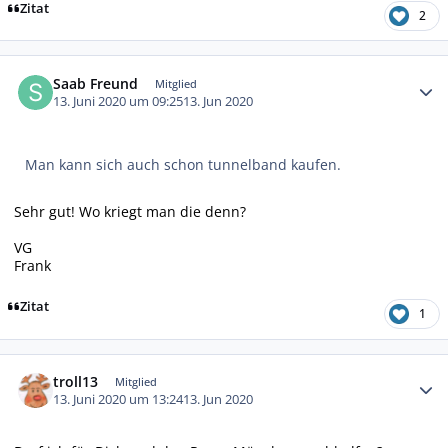
Zitat
2
Autor-Statistiken
Saab Freund
Mitglied
13. Juni 2020 um 09:25
13. Jun 2020
Man kann sich auch schon tunnelband kaufen.
Sehr gut! Wo kriegt man die denn?
VG
Frank
Zitat
1
Autor-Statistiken
troll13
Mitglied
13. Juni 2020 um 13:24
13. Jun 2020