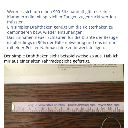
Wenn es sich um einen 900-Sitz handelt gibt es keine
Klammern die mit speziellen Zangen zugedrückt werden
müssten.
Ein simpler Drahthaken genügt um die Polsterhaken zu
demontieren bzw. wieder einzuhängen.
Das Einnähen neuer Schlaufen für die Drähte der Bezüge
ist allerdings in 90% der Fälle notwendig und das ist nur
mit einer Polster-Nähmaschine zu bewerkstelligen...
Der simple Drahthaken sieht beispielsweise so aus. Hab ich
mir aus einer alten Fahrradspeiche gefertigt.