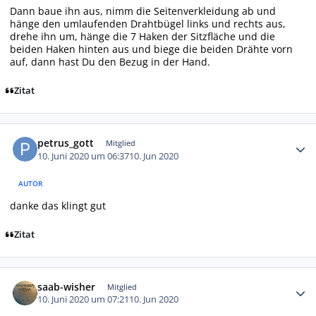
Dann baue ihn aus, nimm die Seitenverkleidung ab und
hänge den umlaufenden Drahtbügel links und rechts aus,
drehe ihn um, hänge die 7 Haken der Sitzfläche und die
beiden Haken hinten aus und biege die beiden Drähte vorn
auf, dann hast Du den Bezug in der Hand.
Zitat
Autor-Statistiken
petrus_gott
Mitglied
10. Juni 2020 um 06:37
10. Jun 2020
AUTOR
danke das klingt gut
Zitat
Autor-Statistiken
saab-wisher
Mitglied
10. Juni 2020 um 07:21
10. Jun 2020