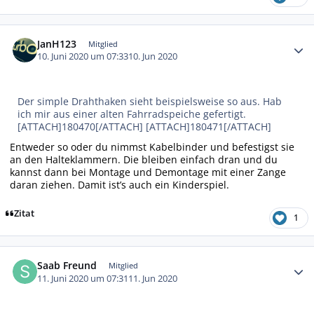
Autor-Statistiken
JanH123
Mitglied
10. Juni 2020 um 07:33
10. Jun 2020
Der simple Drahthaken sieht beispielsweise so aus. Hab
ich mir aus einer alten Fahrradspeiche gefertigt.
[ATTACH]180470[/ATTACH] [ATTACH]180471[/ATTACH]
Entweder so oder du nimmst Kabelbinder und befestigst sie
an den Halteklammern. Die bleiben einfach dran und du
kannst dann bei Montage und Demontage mit einer Zange
daran ziehen. Damit ist’s auch ein Kinderspiel.
Zitat
1
Autor-Statistiken
Saab Freund
Mitglied
11. Juni 2020 um 07:31
11. Jun 2020