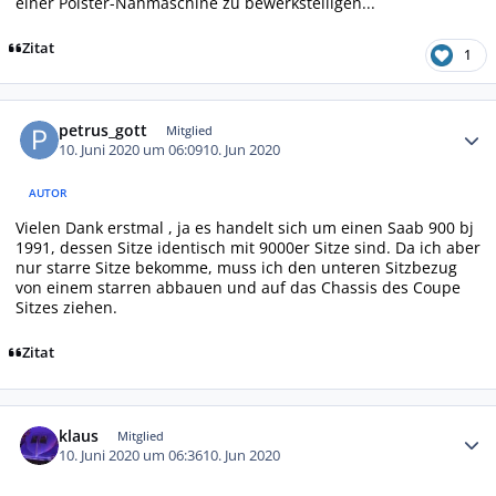
einer Polster-Nähmaschine zu bewerkstelligen...
Zitat
1
Autor-Statistiken
petrus_gott
Mitglied
10. Juni 2020 um 06:09
10. Jun 2020
AUTOR
Vielen Dank erstmal , ja es handelt sich um einen Saab 900 bj
1991, dessen Sitze identisch mit 9000er Sitze sind. Da ich aber
nur starre Sitze bekomme, muss ich den unteren Sitzbezug
von einem starren abbauen und auf das Chassis des Coupe
Sitzes ziehen.
Zitat
Autor-Statistiken
klaus
Mitglied
10. Juni 2020 um 06:36
10. Jun 2020