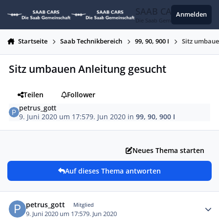
Zum Inhalt springen
SAAB CARS
Anmelden
Die Saab Gemeinschaft
Startseite
Saab Technikbereich
99, 90, 900 I
Sitz umbaue
Sitz umbauen Anleitung gesucht
Teilen
Follower
petrus_gott
9. Juni 2020 um 17:57
9. Jun 2020
in
99, 90, 900 I
Neues Thema starten
Auf dieses Thema antworten
Autor-Statistiken
petrus_gott
Mitglied
9. Juni 2020 um 17:57
9. Jun 2020