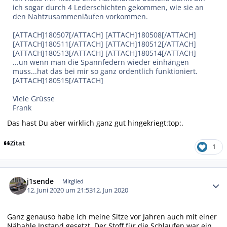
ich sogar durch 4 Lederschichten gekommen, wie sie an
den Nahtzusammenläufen vorkommen.
[ATTACH]180507[/ATTACH] [ATTACH]180508[/ATTACH]
[ATTACH]180511[/ATTACH] [ATTACH]180512[/ATTACH]
[ATTACH]180513[/ATTACH] [ATTACH]180514[/ATTACH]
...un wenn man die Spannfedern wieder einhängen
muss...hat das bei mir so ganz ordentlich funktioniert.
[ATTACH]180515[/ATTACH]
Viele Grüsse
Frank
Das hast Du aber wirklich ganz gut hingekriegt:top:.
Zitat
1
Autor-Statistiken
j1sende
Mitglied
12. Juni 2020 um 21:53
12. Jun 2020
Ganz genauso habe ich meine Sitze vor Jahren auch mit einer
Nähahle Instand gesetzt. Der Stoff für die Schlaufen war ein