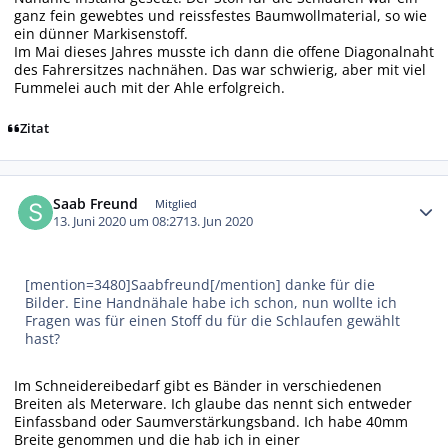
ganz fein gewebtes und reissfestes Baumwollmaterial, so wie
ein dünner Markisenstoff.
Im Mai dieses Jahres musste ich dann die offene Diagonalnaht
des Fahrersitzes nachnähen. Das war schwierig, aber mit viel
Fummelei auch mit der Ahle erfolgreich.
Zitat
Autor-Statistiken
Saab Freund
Mitglied
13. Juni 2020 um 08:27
13. Jun 2020
[mention=3480]Saabfreund[/mention] danke für die
Bilder. Eine Handnähale habe ich schon, nun wollte ich
Fragen was für einen Stoff du für die Schlaufen gewählt
hast?
Im Schneidereibedarf gibt es Bänder in verschiedenen
Breiten als Meterware. Ich glaube das nennt sich entweder
Einfassband oder Saumverstärkungsband. Ich habe 40mm
Breite genommen und die hab ich in einer