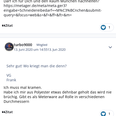
Darf ich für Dich und den Raum München nachhelfen?
https://metager.de/meta/meta.ger3?
eingabe=Schneidereibedarf++M%C3%BCnchen&submit-
query=&focus=web&s=&f=&ff=&ft=&m=
Zitat
1
Autor-Statistiken
turbo9000
Mitglied
13. Juni 2020 um 14:55
13. Jun 2020
Sehr gut! Wo kriegt man die denn?
VG
Frank
Ich muss mal kramen.
Habe ich mir aus Polyester etwas dehnbar geholt das wird nie
brüchig. Gibt es als Meterware auf Rolle in verschiedenen
Durchmessern
Zitat
1