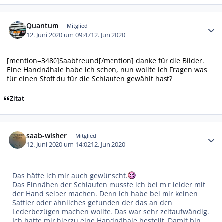
Autor-Statistiken
Quantum
Mitglied
12. Juni 2020 um 09:47
12. Jun 2020
[mention=3480]Saabfreund[/mention] danke für die Bilder.
Eine Handnähale habe ich schon, nun wollte ich Fragen was
für einen Stoff du für die Schlaufen gewählt hast?
Zitat
Autor-Statistiken
saab-wisher
Mitglied
12. Juni 2020 um 14:02
12. Jun 2020
Das hätte ich mir auch gewünscht.
Das Einnähen der Schlaufen musste ich bei mir leider mit
der Hand selber machen. Denn ich habe bei mir keinen
Sattler oder ähnliches gefunden der das an den
Lederbezügen machen wollte. Das war sehr zeitaufwändig.
Ich hatte mir hierzu eine Handnähale bestellt. Damit bin