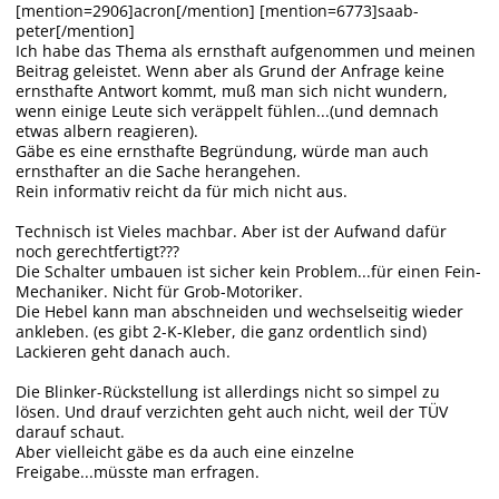
[mention=2906]acron[/mention] [mention=6773]saab-
peter[/mention]
Ich habe das Thema als ernsthaft aufgenommen und meinen
Beitrag geleistet. Wenn aber als Grund der Anfrage keine
ernsthafte Antwort kommt, muß man sich nicht wundern,
wenn einige Leute sich veräppelt fühlen...(und demnach
etwas albern reagieren).
Gäbe es eine ernsthafte Begründung, würde man auch
ernsthafter an die Sache herangehen.
Rein informativ reicht da für mich nicht aus.
Technisch ist Vieles machbar. Aber ist der Aufwand dafür
noch gerechtfertigt???
Die Schalter umbauen ist sicher kein Problem...für einen Fein-
Mechaniker. Nicht für Grob-Motoriker.
Die Hebel kann man abschneiden und wechselseitig wieder
ankleben. (es gibt 2-K-Kleber, die ganz ordentlich sind)
Lackieren geht danach auch.
Die Blinker-Rückstellung ist allerdings nicht so simpel zu
lösen. Und drauf verzichten geht auch nicht, weil der TÜV
darauf schaut.
Aber vielleicht gäbe es da auch eine einzelne
Freigabe...müsste man erfragen.