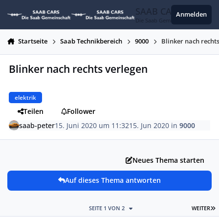
Zum Inhalt springen
SAAB CARS
Anmelden
Die Saab Gemeinschaft
Startseite
Saab Technikbereich
9000
Blinker nach recht
Blinker nach rechts verlegen
elektrik
Teilen
Follower
saab-peter
15. Juni 2020 um 11:32
15. Jun 2020
in
9000
Neues Thema starten
Auf dieses Thema antworten
L
SEITE 1 VON 2
WEITER