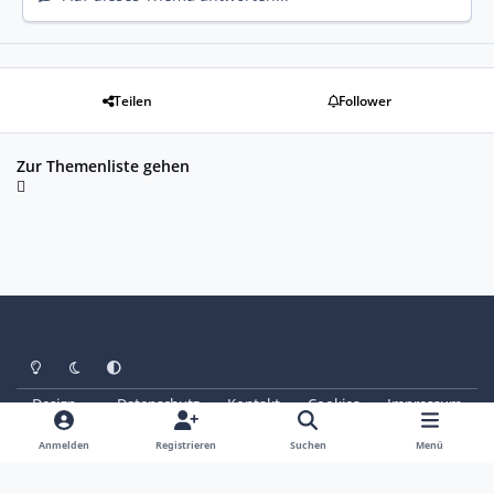
Teilen
Follower
Zur Themenliste gehen
Heller Modus
Dunkler Modus
Systemeinstellung
Design
Datenschutz
Kontakt
Cookies
Impressum
© Copyright 2025 - SAABoteure e. V.
Powered by
Invision Community
Anmelden
Registrieren
Suchen
Menü