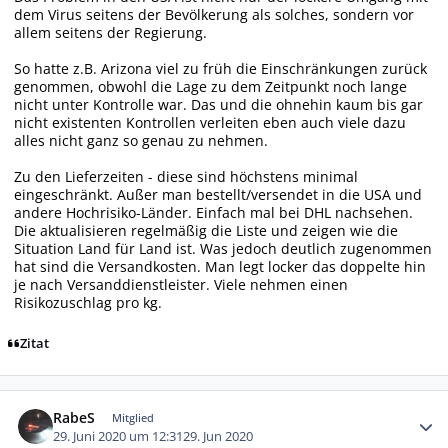
dem Virus seitens der Bevölkerung als solches, sondern vor
allem seitens der Regierung.
So hatte z.B. Arizona viel zu früh die Einschränkungen zurück
genommen, obwohl die Lage zu dem Zeitpunkt noch lange
nicht unter Kontrolle war. Das und die ohnehin kaum bis gar
nicht existenten Kontrollen verleiten eben auch viele dazu
alles nicht ganz so genau zu nehmen.
Zu den Lieferzeiten - diese sind höchstens minimal
eingeschränkt. Außer man bestellt/versendet in die USA und
andere Hochrisiko-Länder. Einfach mal bei DHL nachsehen.
Die aktualisieren regelmäßig die Liste und zeigen wie die
Situation Land für Land ist. Was jedoch deutlich zugenommen
hat sind die Versandkosten. Man legt locker das doppelte hin
je nach Versanddienstleister. Viele nehmen einen
Risikozuschlag pro kg.
Zitat
Autor-Statistiken
RabeS
Mitglied
29. Juni 2020 um 12:31
29. Jun 2020