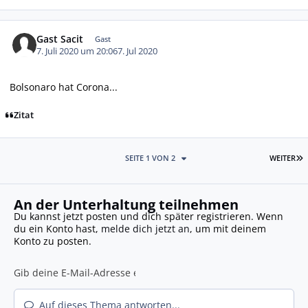
Gast Sacit
Gast
7. Juli 2020 um 20:06
7. Jul 2020
Bolsonaro hat Corona...
Zitat
L
SEITE 1 VON 2
WEITER
An der Unterhaltung teilnehmen
Du kannst jetzt posten und dich später registrieren. Wenn
du ein Konto hast,
melde dich jetzt an
, um mit deinem
Konto zu posten.
Auf dieses Thema antworten...