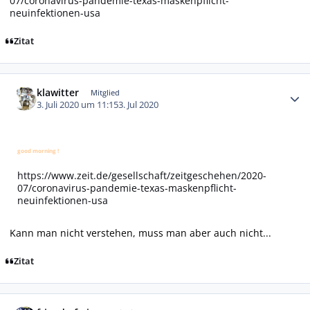
07/coronavirus-pandemie-texas-maskenpflicht-
neuinfektionen-usa
Zitat
Autor-Statistiken
klawitter
Mitglied
3. Juli 2020 um 11:15
3. Jul 2020
good morning !
https://www.zeit.de/gesellschaft/zeitgeschehen/2020-
07/coronavirus-pandemie-texas-maskenpflicht-
neuinfektionen-usa
Kann man nicht verstehen, muss man aber auch nicht...
Zitat
Autor-Statistiken