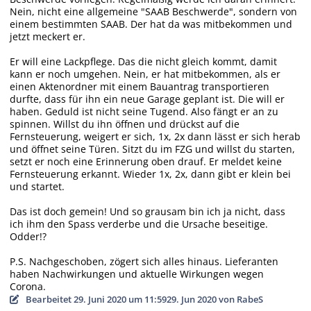
Nein, nicht eine allgemeine "SAAB Beschwerde", sondern von
einem bestimmten SAAB. Der hat da was mitbekommen und
jetzt meckert er.
Er will eine Lackpflege. Das die nicht gleich kommt, damit
kann er noch umgehen. Nein, er hat mitbekommen, als er
einen Aktenordner mit einem Bauantrag transportieren
durfte, dass für ihn ein neue Garage geplant ist. Die will er
haben. Geduld ist nicht seine Tugend. Also fängt er an zu
spinnen. Willst du ihn öffnen und drückst auf die
Fernsteuerung, weigert er sich, 1x, 2x dann lässt er sich herab
und öffnet seine Türen. Sitzt du im FZG und willst du starten,
setzt er noch eine Erinnerung oben drauf. Er meldet keine
Fernsteuerung erkannt. Wieder 1x, 2x, dann gibt er klein bei
und startet.
Das ist doch gemein! Und so grausam bin ich ja nicht, dass
ich ihm den Spass verderbe und die Ursache beseitige.
Odder!?
P.S. Nachgeschoben, zögert sich alles hinaus. Lieferanten
haben Nachwirkungen und aktuelle Wirkungen wegen
Corona.
Bearbeitet
29. Juni 2020 um 11:59
29. Jun 2020
von RabeS