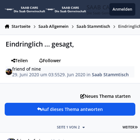
Zum Inhalt springen
SAAB CARS
Anmelden
Die Saab Gemeinschaft
Startseite
Saab Allgemein
Saab Stammtisch
Eindringlich
Eindringlich ... gesagt,
Teilen
Follower
friend of nine
29. Juni 2020 um 03:55
29. Jun 2020
in
Saab Stammtisch
Neues Thema starten
Auf dieses Thema antworten
L
SEITE 1 VON 2
WEITER
Autor-Statistiken