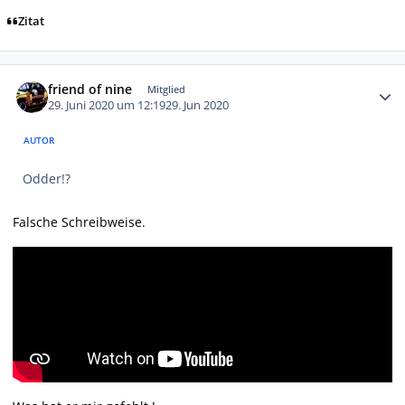
Zitat
Autor-Statistiken
friend of nine
Mitglied
29. Juni 2020 um 12:19
29. Jun 2020
AUTOR
Odder!?
Falsche Schreibweise.