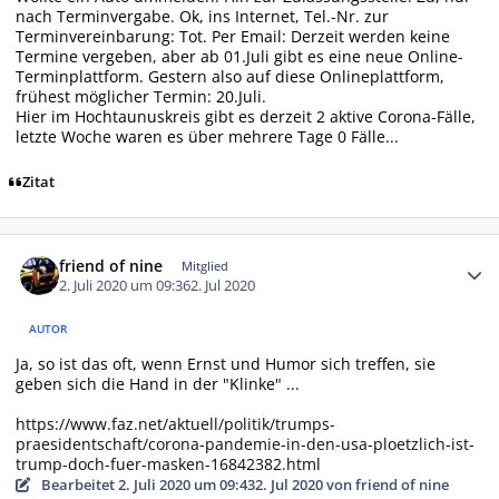
nach Terminvergabe. Ok, ins Internet, Tel.-Nr. zur
Terminvereinbarung: Tot. Per Email: Derzeit werden keine
Termine vergeben, aber ab 01.Juli gibt es eine neue Online-
Terminplattform. Gestern also auf diese Onlineplattform,
frühest möglicher Termin: 20.Juli.
Hier im Hochtaunuskreis gibt es derzeit 2 aktive Corona-Fälle,
letzte Woche waren es über mehrere Tage 0 Fälle...
Zitat
Autor-Statistiken
friend of nine
Mitglied
2. Juli 2020 um 09:36
2. Jul 2020
AUTOR
Ja, so ist das oft, wenn Ernst und Humor sich treffen, sie
geben sich die Hand in der "Klinke" ...
https://www.faz.net/aktuell/politik/trumps-
praesidentschaft/corona-pandemie-in-den-usa-ploetzlich-ist-
trump-doch-fuer-masken-16842382.html
Bearbeitet
2. Juli 2020 um 09:43
2. Jul 2020
von friend of nine