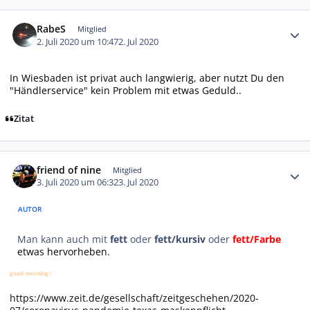
Autor-Statistiken
RabeS
Mitglied
2. Juli 2020 um 10:47
2. Jul 2020
In Wiesbaden ist privat auch langwierig, aber nutzt Du den
"Händlerservice" kein Problem mit etwas Geduld..
Zitat
Autor-Statistiken
friend of nine
Mitglied
3. Juli 2020 um 06:32
3. Jul 2020
AUTOR
Man kann auch mit
fett
oder
fett/kursiv
oder
fett/Farbe
etwas hervorheben.
good morning !
https://www.zeit.de/gesellschaft/zeitgeschehen/2020-