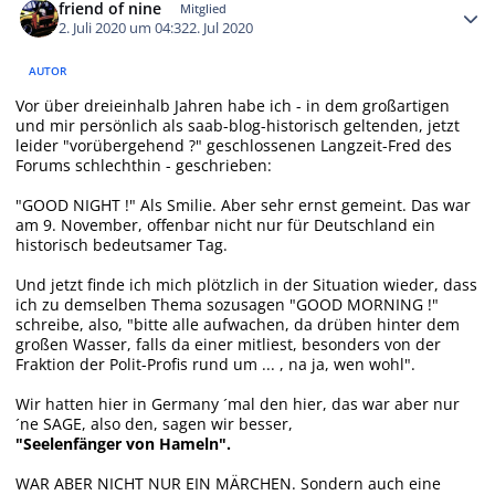
friend of nine
Mitglied
2. Juli 2020 um 04:32
2. Jul 2020
AUTOR
Vor über dreieinhalb Jahren habe ich - in dem großartigen
und mir persönlich als saab-blog-historisch geltenden, jetzt
leider "vorübergehend ?" geschlossenen Langzeit-Fred des
Forums schlechthin - geschrieben:
"GOOD NIGHT !" Als Smilie. Aber sehr ernst gemeint. Das war
am 9. November, offenbar nicht nur für Deutschland ein
historisch bedeutsamer Tag.
Und jetzt finde ich mich plötzlich in der Situation wieder, dass
ich zu demselben Thema sozusagen "GOOD MORNING !"
schreibe, also, "bitte alle aufwachen, da drüben hinter dem
großen Wasser, falls da einer mitliest, besonders von der
Fraktion der Polit-Profis rund um ... , na ja, wen wohl".
Wir hatten hier in Germany ´mal den hier, das war aber nur
´ne SAGE, also den,
sagen wir besser
,
"Seelenfänger von Hameln".
WAR ABER NICHT NUR EIN MÄRCHEN. Sondern auch eine