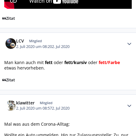
Zitat
Autor-Statistiken
LCV
Mitglied
2. Juli 2020 um 08:20
2. Jul 2020
Man kann auch mit
fett
oder
fett/kursiv
oder
fett/Farbe
etwas hervorheben.
Zitat
Autor-Statistiken
klawitter
Mitglied
2. Juli 2020 um 08:57
2. Jul 2020
Mal was aus dem Corona-Alltag:
Wollte ein Auto ummelden. Hin zur Zulassungsstelle: Zu, nur