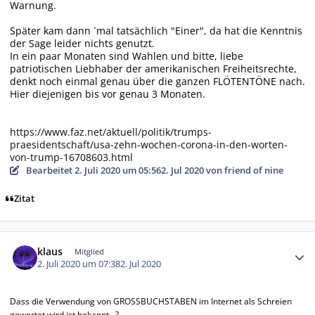
Warnung.
Später kam dann ´mal tatsächlich "Einer", da hat die Kenntnis
der Sage leider nichts genutzt.
In ein paar Monaten sind Wahlen und
bitte, liebe
patriotischen Liebhaber der amerikanischen Freiheitsrechte
,
denkt noch einmal genau über die ganzen FLÖTENTÖNE nach.
Hier diejenigen bis vor genau 3 Monaten.
https://www.faz.net/aktuell/politik/trumps-
praesidentschaft/usa-zehn-wochen-corona-in-den-worten-
von-trump-16708603.html
Bearbeitet
2. Juli 2020 um 05:56
2. Jul 2020
von friend of nine
Zitat
Autor-Statistiken
klaus
Mitglied
2. Juli 2020 um 07:38
2. Jul 2020
Dass die Verwendung von GROSSBUCHSTABEN im Internet als Schreien
gewertet wird ist bekannt...?