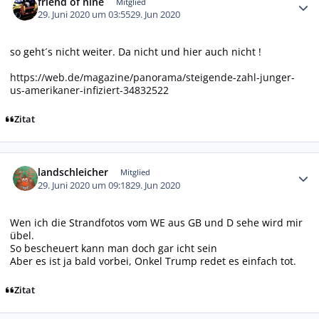
friend of nine
Mitglied
29. Juni 2020 um 03:55
29. Jun 2020
so geht´s nicht weiter. Da nicht und hier auch nicht !
https://web.de/magazine/panorama/steigende-zahl-junger-
us-amerikaner-infiziert-34832522
Zitat
Autor-Statistiken
landschleicher
Mitglied
29. Juni 2020 um 09:18
29. Jun 2020
Wen ich die Strandfotos vom WE aus GB und D sehe wird mir
übel.
So bescheuert kann man doch gar icht sein
Aber es ist ja bald vorbei, Onkel Trump redet es einfach tot.
Zitat