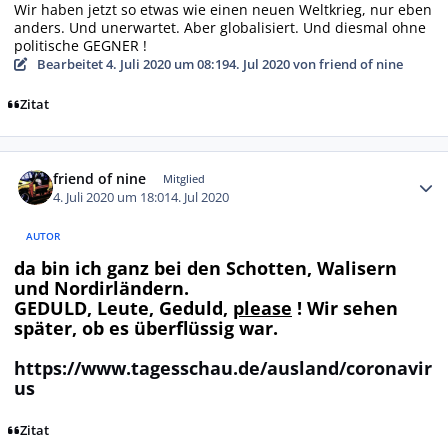
Wir haben jetzt so etwas wie einen neuen Weltkrieg, nur eben
anders. Und unerwartet. Aber globalisiert. Und diesmal ohne
politische GEGNER !
Bearbeitet
4. Juli 2020 um 08:19
4. Jul 2020
von friend of nine
Zitat
Autor-Statistiken
friend of nine
Mitglied
4. Juli 2020 um 18:01
4. Jul 2020
AUTOR
da bin ich ganz bei den Schotten, Walisern
und Nordirländern.
GEDULD
, Leute,
Geduld,
please
! Wir sehen
später, ob es überflüssig war.
https://www.tagesschau.de/ausland/coronavir
us
Zitat