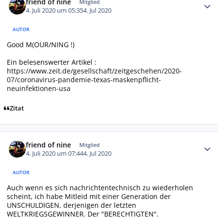
friend of nine
Mitglied
4. Juli 2020 um 05:35
4. Jul 2020
AUTOR
Good M(OUR/NING !)
Ein belesenswerter Artikel :
https://www.zeit.de/gesellschaft/zeitgeschehen/2020-
07/coronavirus-pandemie-texas-maskenpflicht-
neuinfektionen-usa
Zitat
Autor-Statistiken
friend of nine
Mitglied
4. Juli 2020 um 07:44
4. Jul 2020
AUTOR
Auch wenn es sich nachrichtentechnisch zu wiederholen
scheint, ich habe Mitleid mit einer Generation der
UNSCHULDIGEN, derjenigen der letzten
WELTKRIEGSGEWINNER. Der "BERECHTIGTEN".