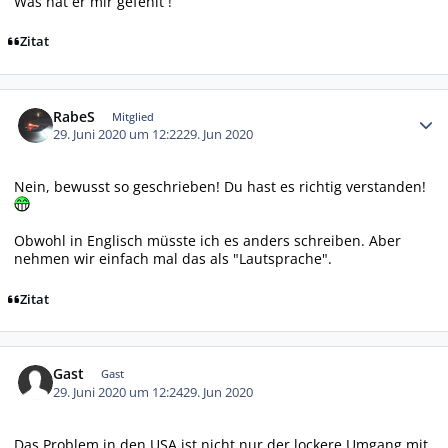
Was hat er mir gefehlt !
Zitat
Autor-Statistiken
RabeS
Mitglied
29. Juni 2020 um 12:22
29. Jun 2020
Nein, bewusst so geschrieben! Du hast es richtig verstanden!
Obwohl in Englisch müsste ich es anders schreiben. Aber
nehmen wir einfach mal das als "Lautsprache".
Zitat
Gast
Gast
29. Juni 2020 um 12:24
29. Jun 2020
Das Problem in den USA ist nicht nur der lockere Umgang mit