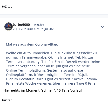
Zitat
Autor-Statistiken
turbo9000
Mitglied
2. Juli 2020 um 10:10
2. Jul 2020
Mal was aus dem Corona-Alltag:
Wollte ein Auto ummelden. Hin zur Zulassungsstelle: Zu,
nur nach Terminvergabe. Ok, ins Internet, Tel.-Nr. zur
Terminvereinbarung: Tot. Per Email: Derzeit werden keine
Termine vergeben, aber ab 01.Juli gibt es eine neue
Online-Terminplattform. Gestern also auf diese
Onlineplattform, frühest möglicher Termin: 20.Juli.
Hier im Hochtaunuskreis gibt es derzeit 2 aktive Corona-
Fälle, letzte Woche waren es über mehrere Tage 0 Fälle...
Hier gehts im Moment "schnell". 15 Tage Vorlauf
Zitat