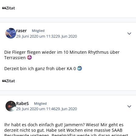
Zitat
Autor-Statistiken
raser
Mitglied
29. Juni 2020 um 11:32
29. Jun 2020
Die Flieger fliegen wieder im 10 Minuten Rhythmus über
Terrassien
Derzeit bin ich ganz froh über KA 0
Zitat
Autor-Statistiken
RabeS
Mitglied
29. Juni 2020 um 11:46
29. Jun 2020
Ihr habt es doch einfach gut! Jammern? Wieso! Mir geht es
derzeit nicht so gut. Habe seit Wochen eine massive SAAB
Beschwerde vorliegen. Regelmäßig werde ich daran erinnert.