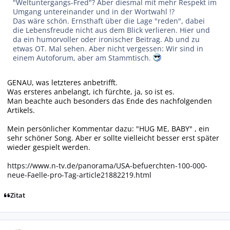
"Weltuntergangs-Fred"? Aber diesmal mit mehr Respekt im
Umgang untereinander und in der Wortwahl !?
Das wäre schön. Ernsthaft über die Lage "reden", dabei
die Lebensfreude nicht aus dem Blick verlieren. Hier und
da ein humorvoller oder ironischer Beitrag. Ab und zu
etwas OT. Mal sehen. Aber nicht vergessen: Wir sind in
einem Autoforum, aber am Stammtisch.
GENAU
,
was letzteres anbetrifft.
Was erster
e
s anbelangt, ich fürchte, ja, so ist es.
Man beachte auch besonders das Ende des nachfolgenden
Artikels.
Mein persönlicher Kommentar dazu: "
HUG ME, BABY
" , ein
sehr schöner Song. Aber er sollte vielleicht besser erst später
wieder gespielt werden.
https://www.n-tv.de/panorama/USA-befuerchten-100-000-
neue-Faelle-pro-Tag-article21882219.html
Zitat
Autor-Statistiken