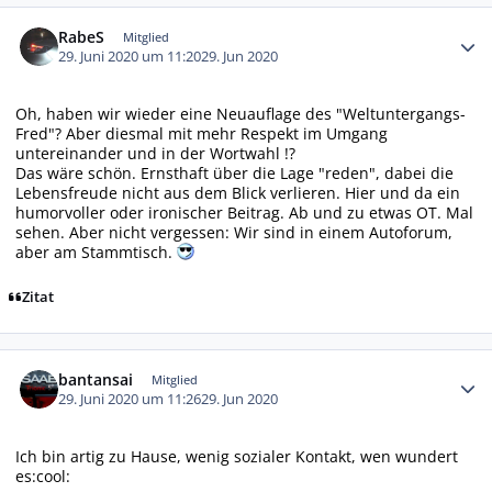
Autor-Statistiken
RabeS
Mitglied
29. Juni 2020 um 11:20
29. Jun 2020
Oh, haben wir wieder eine Neuauflage des "Weltuntergangs-
Fred"? Aber diesmal mit mehr Respekt im Umgang
untereinander und in der Wortwahl !?
Das wäre schön. Ernsthaft über die Lage "reden", dabei die
Lebensfreude nicht aus dem Blick verlieren. Hier und da ein
humorvoller oder ironischer Beitrag. Ab und zu etwas OT. Mal
sehen. Aber nicht vergessen: Wir sind in einem Autoforum,
aber am Stammtisch.
Zitat
Autor-Statistiken
bantansai
Mitglied
29. Juni 2020 um 11:26
29. Jun 2020
Ich bin artig zu Hause, wenig sozialer Kontakt, wen wundert
es:cool: