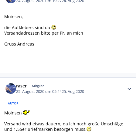
24. August 2020 um 19:27
24. Aug 2020
Moinsen,
die Aufklebers sind da
Versandadressen bitte per PN an mich
Gruss Andreas
Autor-Statistiken
raser
Mitglied
25. August 2020 um 05:44
25. Aug 2020
AUTOR
Moinsen
Versand wird etwas dauern, da ich noch große Umschläge
und 1,55er Briefmarken besorgen muss.