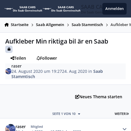
Zum Inhalt springen
SAAB CARS
Anmelden
Die Saab Gemeinschaft
Startseite
Saab Allgemein
Saab Stammtisch
Aufkleber M
Aufkleber Min riktiga bil är en Saab
Teilen
Follower
raser
24. August 2020 um 19:27
24. Aug 2020
in
Saab
Stammtisch
Neues Thema starten
L
SEITE 1 VON 10
WEITER
Autor-Statistiken
raser
Mitglied