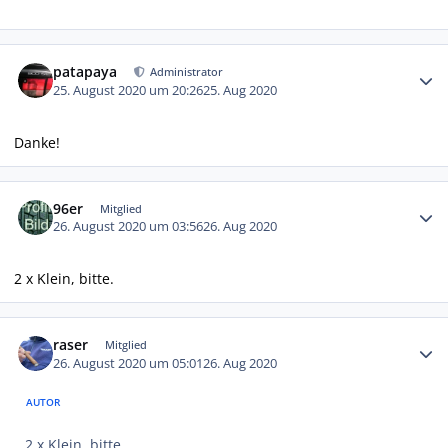
Autor-Statistiken
patapaya
Administrator
25. August 2020 um 20:26
25. Aug 2020
Danke!
Autor-Statistiken
96er
Mitglied
26. August 2020 um 03:56
26. Aug 2020
2 x Klein, bitte.
Autor-Statistiken
raser
Mitglied
26. August 2020 um 05:01
26. Aug 2020
AUTOR
2 x Klein, bitte.