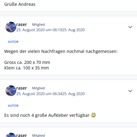
Grüße Andreas
Autor-Statistiken
raser
Mitglied
25. August 2020 um 06:19
25. Aug 2020
AUTOR
Wegen der vielen Nachfragen nochmal nachgemessen:
Gross ca. 200 x 70 mm
Klein ca. 100 x 35 mm
Autor-Statistiken
raser
Mitglied
25. August 2020 um 06:34
25. Aug 2020
AUTOR
Es sind noch 4 große Aufkleber verfügbar
Autor-Statistiken
raser
Mitglied