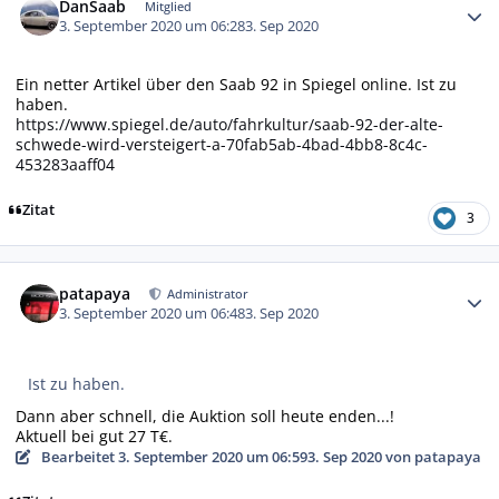
DanSaab
Mitglied
3. September 2020 um 06:28
3. Sep 2020
Ein netter Artikel über den Saab 92 in Spiegel online. Ist zu
haben.
https://www.spiegel.de/auto/fahrkultur/saab-92-der-alte-
schwede-wird-versteigert-a-70fab5ab-4bad-4bb8-8c4c-
453283aaff04
Zitat
3
Autor-Statistiken
patapaya
Administrator
3. September 2020 um 06:48
3. Sep 2020
Ist zu haben.
Dann aber schnell, die Auktion soll heute enden...!
Aktuell bei gut 27 T€.
Bearbeitet
3. September 2020 um 06:59
3. Sep 2020
von patapaya