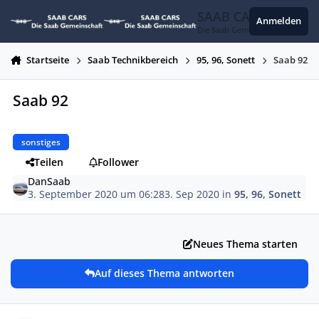
Zum Inhalt springen
SAAB CARS
Anmelden
Die Saab Gemeinschaft
Startseite
Saab Technikbereich
95, 96, Sonett
Saab 92
Saab 92
sonstiges
Teilen
Follower
DanSaab
3. September 2020 um 06:28
3. Sep 2020
in
95, 96, Sonett
Neues Thema starten
Auf dieses Thema antworten
Autor-Statistiken