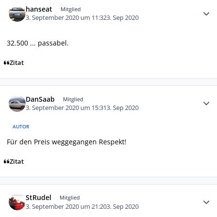
hanseat
Mitglied
3. September 2020 um 11:32
3. Sep 2020
32.500 ... passabel.
Zitat
Autor-Statistiken
DanSaab
Mitglied
3. September 2020 um 15:31
3. Sep 2020
AUTOR
Für den Preis weggegangen Respekt!
Zitat
Autor-Statistiken
StRudel
Mitglied
3. September 2020 um 21:20
3. Sep 2020