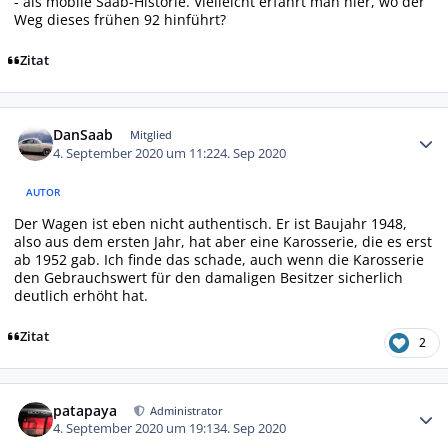
- als mobile Saab-Historie. Vielleicht erfährt man hier, wo der
Weg dieses frühen 92 hinführt?
Zitat
Autor-Statistiken
DanSaab
Mitglied
4. September 2020 um 11:22
4. Sep 2020
AUTOR
Der Wagen ist eben nicht authentisch. Er ist Baujahr 1948,
also aus dem ersten Jahr, hat aber eine Karosserie, die es erst
ab 1952 gab. Ich finde das schade, auch wenn die Karosserie
den Gebrauchswert für den damaligen Besitzer sicherlich
deutlich erhöht hat.
Zitat
2
Autor-Statistiken
patapaya
Administrator
4. September 2020 um 19:13
4. Sep 2020