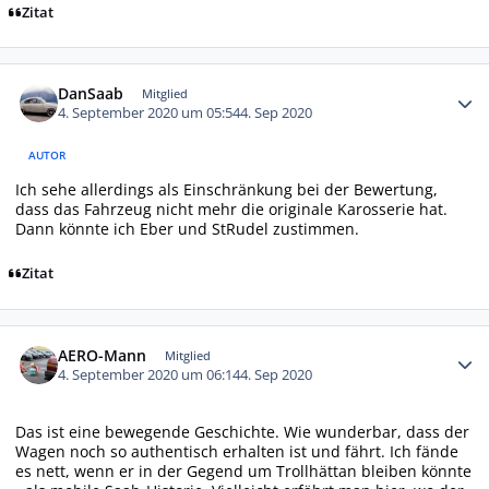
Zitat
Autor-Statistiken
DanSaab
Mitglied
4. September 2020 um 05:54
4. Sep 2020
AUTOR
Ich sehe allerdings als Einschränkung bei der Bewertung,
dass das Fahrzeug nicht mehr die originale Karosserie hat.
Dann könnte ich Eber und StRudel zustimmen.
Zitat
Autor-Statistiken
AERO-Mann
Mitglied
4. September 2020 um 06:14
4. Sep 2020
Das ist eine bewegende Geschichte. Wie wunderbar, dass der
Wagen noch so authentisch erhalten ist und fährt. Ich fände
es nett, wenn er in der Gegend um Trollhättan bleiben könnte