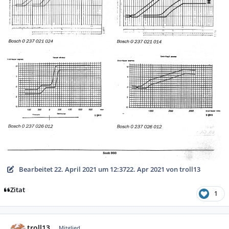
Bearbeitet
22. April 2021 um 12:37
22. Apr 2021
von troll13
Zitat
1
Autor-Statistiken
troll13
Mitglied