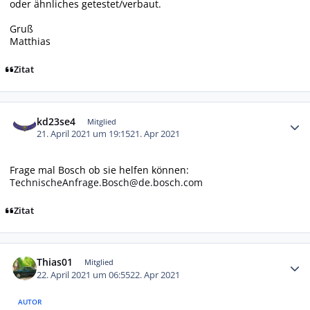
oder ähnliches getestet/verbaut.
Gruß
Matthias
Zitat
Autor-Statistiken
kd23se4
Mitglied
21. April 2021 um 19:15
21. Apr 2021
Frage mal Bosch ob sie helfen können:
TechnischeAnfrage.Bosch@de.bosch.com
Zitat
Autor-Statistiken
Thias01
Mitglied
22. April 2021 um 06:55
22. Apr 2021
AUTOR