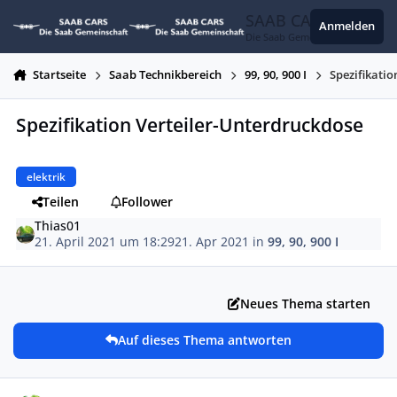
Zum Inhalt springen
SAAB CARS
Anmelden
Die Saab Gemeinschaft
Startseite
Saab Technikbereich
99, 90, 900 I
Spezifikati
Spezifikation Verteiler-Unterdruckdose
elektrik
Teilen
Follower
Thias01
21. April 2021 um 18:29
21. Apr 2021
in
99, 90, 900 I
Neues Thema starten
Auf dieses Thema antworten
Autor-Statistiken