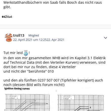
Werkstatthandbüchern von Saab falls Bosch das nicht raus
gibt.
Zitat
Autor-Statistiken
troll13
Mitglied
22. April 2021 um 12:25
22. Apr 2021
Tut mir leid
!
In den von mir gesammelten WHB wird im Kapitel 3.1 Elektrik
auf Technical Data (mit den Verteiler-Kurven) verwiesen, sind
dort bei mir nur zu finden, diese 4 Verteiler
und nicht der "berühmte" 010
und den als fünften 0237 507 007 (Tipfehler korrigiert) auch
noch (dessen Bild wills Forum nicht!)