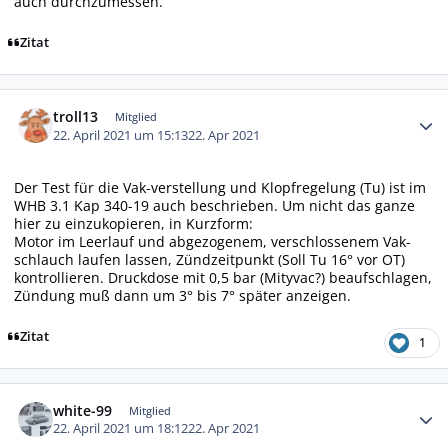
auch durchzumessen.
Zitat
Autor-Statistiken
troll13
Mitglied
22. April 2021 um 15:13
22. Apr 2021
Der Test für die Vak-verstellung und Klopfregelung (Tu) ist im
WHB 3.1 Kap 340-19 auch beschrieben. Um nicht das ganze
hier zu einzukopieren, in Kurzform:
Motor im Leerlauf und abgezogenem, verschlossenem Vak-
schlauch laufen lassen, Zündzeitpunkt (Soll Tu 16° vor OT)
kontrollieren. Druckdose mit 0,5 bar (Mityvac?) beaufschlagen,
Zündung muß dann um 3° bis 7° später anzeigen.
Zitat
1
Autor-Statistiken
white-99
Mitglied
22. April 2021 um 18:12
22. Apr 2021