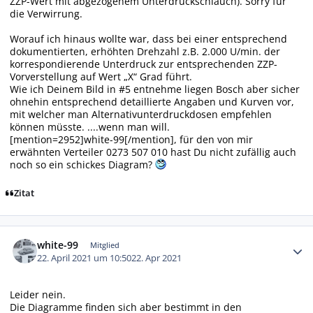
ZZP-Wert mit abgezogenem Unterdruckschlauch). Sorry für
die Verwirrung.
Worauf ich hinaus wollte war, dass bei einer entsprechend
dokumentierten, erhöhten Drehzahl z.B. 2.000 U/min. der
korrespondierende Unterdruck zur entsprechenden ZZP-
Vorverstellung auf Wert „X“ Grad führt.
Wie ich Deinem Bild in #5 entnehme liegen Bosch aber sicher
ohnehin entsprechend detaillierte Angaben und Kurven vor,
mit welcher man Alternativunterdruckdosen empfehlen
können müsste. ....wenn man will.
[mention=2952]white-99[/mention], für den von mir
erwähnten Verteiler 0273 507 010 hast Du nicht zufällig auch
noch so ein schickes Diagram?
Zitat
Autor-Statistiken
white-99
Mitglied
22. April 2021 um 10:50
22. Apr 2021
Leider nein.
Die Diagramme finden sich aber bestimmt in den