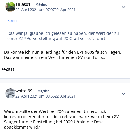
Thias01
Mitglied
22. April 2021 um 07:07
22. Apr 2021
AUTOR
Das war ja, glaube ich gelesen zu haben, der Wert der zu
einer ZZP Vorverstellung auf 20 Grad vor o.T. führt
Da könnte ich nun allerdings für den LPT 900S falsch liegen.
Das war meine ich ein Wert für einen 8V non Turbo.
Zitat
Autor-Statistiken
white-99
Mitglied
22. April 2021 um 08:56
22. Apr 2021
Warum sollte der Wert bei 20^ zu einem Unterdruck
korrespondieren der für dich relevant wäre, wenn beim 8V
Sauger für die Einstellung bei 2000 U/min die Dose
abgeklemmt wird?