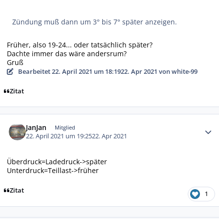
Zündung muß dann um 3° bis 7° später anzeigen.
Früher, also 19-24... oder tatsächlich später?
Dachte immer das wäre andersrum?
Gruß
Bearbeitet
22. April 2021 um 18:19
22. Apr 2021
von white-99
Zitat
Autor-Statistiken
JanJan
Mitglied
22. April 2021 um 19:25
22. Apr 2021
Überdruck=Ladedruck->später
Unterdruck=Teillast->früher
Zitat
1